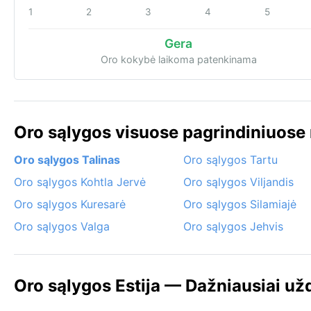
1
2
3
4
5
Gera
Oro kokybė laikoma patenkinama
Oro sąlygos visuose pagrindiniuose 
Oro sąlygos Talinas
Oro sąlygos Tartu
Oro sąlygos Kohtla Jervė
Oro sąlygos Viljandis
Oro sąlygos Kuresarė
Oro sąlygos Silamiajė
Oro sąlygos Valga
Oro sąlygos Jehvis
Oro sąlygos Estija — Dažniausiai u