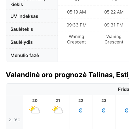
kiekis
05:19 AM
05:22 AM
UV indeksas
09:33 PM
09:31 PM
Saulėtekis
Waning
Waning
Saulėlydis
Crescent
Crescent
Mėnulio fazė
Valandinė oro prognozė Talinas, Esti
Frid
20
21
22
23
21.0°C