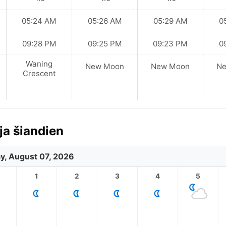
05:24 AM
05:26 AM
05:29 AM
0
09:28 PM
09:25 PM
09:23 PM
0
Waning
New Moon
New Moon
N
Crescent
ja šiandien
ay, August 07, 2026
1
2
3
4
5