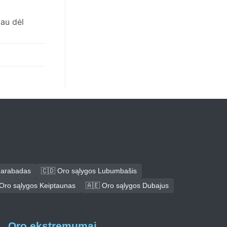
iau dėl
darabadas
🇨🇩 Oro sąlygos Lubumbašis
Oro sąlygos Keiptaunas
🇦🇪 Oro sąlygos Dubajus
Oro ekstremumai