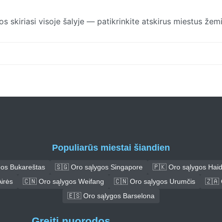
os skiriasi visoje šalyje — patikrinkite atskirus miestus žem
Populiarūs miestai šiandien
gos Bukareštas
🇸🇬 Oro sąlygos Singapore
🇵🇰 Oro sąlygos Hai
irės
🇨🇳 Oro sąlygos Weifang
🇨🇳 Oro sąlygos Urumčis
🇿🇦 
🇪🇸 Oro sąlygos Barselona
Greiti nuorodos