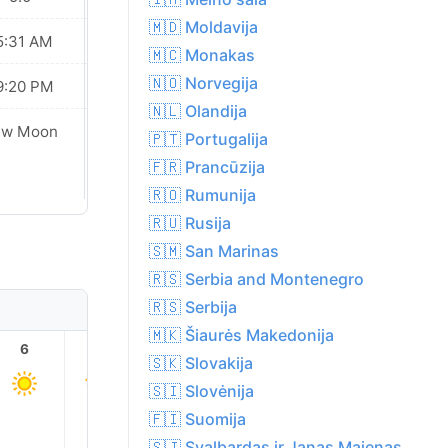
🇲🇩 Moldavija
5:31 AM
05:33 AM
🇲🇨 Monakas
🇳🇴 Norvegija
9:20 PM
09:17 PM
🇳🇱 Olandija
ew Moon
New Moon
🇵🇹 Portugalija
🇫🇷 Prancūzija
🇷🇴 Rumunija
🇷🇺 Rusija
🇸🇲 San Marinas
🇷🇸 Serbia and Montenegro
🇷🇸 Serbija
🇲🇰 Šiaurės Makedonija
6
7
8
9
10
11
🇸🇰 Slovakija
🇸🇮 Slovėnija
🇫🇮 Suomija
🇸🇯 Svalbardas ir Janas Majenas