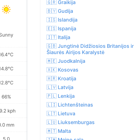
🇬🇷 Graikija
🇧🇾 Gudija
🇮🇸 Islandija
🇪🇸 Ispanija
Sunny
Partly cloudy
🇮🇹 Italija
🇬🇧 Jungtinė Didžiosios Britanijos ir
Šiaurės Airijos Karalystė
16.4°C
19.3°C
🇲🇪 Juodkalnija
14.8°C
16.4°C
🇽🇰 Kosovas
🇭🇷 Kroatija
12.8°C
13.5°C
🇱🇻 Latvija
🇵🇱 Lenkija
66%
67%
🇱🇮 Lichtenšteinas
9.2 kph
29.2 kph
🇱🇹 Lietuva
🇱🇺 Liuksemburgas
0.0 mm
0.0 mm
🇲🇹 Malta
5.0
5.0
🇮🇲 Meino sala