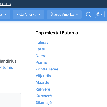
as šalis
.
🌐
ja
Pietų Amerika
Šiaurės Amerika
▾
▼
▼
▼
Top miestai Estonia
Talinas
Tartu
Narva
landinius
Piarnu
kitomis
Kohtla Jervė
Viljandis
Maardu
Rakverė
Kuresarė
Silamiajė