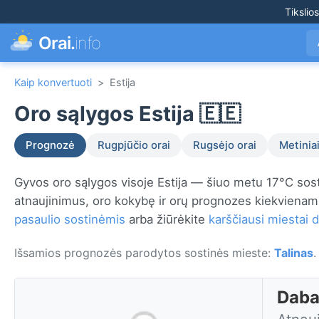
Tikslio
Orai.
info
Kaip konvertuoti
>
Estija
Oro sąlygos Estija 🇪🇪
Prognozė
Rugpjūčio orai
Rugsėjo orai
Metiniai
Gyvos oro sąlygos visoje Estija — šiuo metu 17°C sos
atnaujinimus, oro kokybę ir orų prognozes kiekvienam
pasaulio sostinėmis
arba žiūrėkite
karščiausi miestai 
Išsamios prognozės parodytos sostinės mieste:
Talinas
.
Dabar