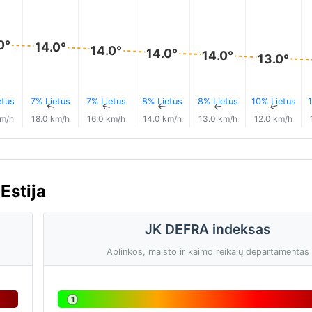
0°
14.0°
14.0°
14.0°
14.0°
13.0°
etus
7% Lietus
7% Lietus
8% Lietus
8% Lietus
10% Lietus
1
↑
↑
↑
↑
↑
↑
km/h
18.0 km/h
16.0 km/h
14.0 km/h
13.0 km/h
12.0 km/h
Estija
JK DEFRA indeksas
Aplinkos, maisto ir kaimo reikalų departamentas
1