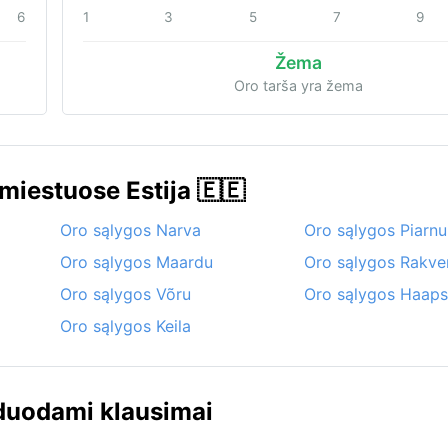
6
1
3
5
7
9
Žema
Oro tarša yra žema
miestuose Estija 🇪🇪
Oro sąlygos Narva
Oro sąlygos Piarnu
Oro sąlygos Maardu
Oro sąlygos Rakve
Oro sąlygos Võru
Oro sąlygos Haaps
Oro sąlygos Keila
žduodami klausimai