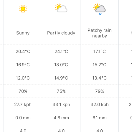
Patchy rain
Sunny
Partly cloudy
nearby
20.4°C
24.1°C
17.1°C
16.9°C
18.0°C
15.2°C
12.0°C
14.9°C
13.4°C
70%
75%
79%
27.7 kph
33.1 kph
32.0 kph
2
0.0 mm
4.6 mm
6.1 mm
4.0
4.0
4.0