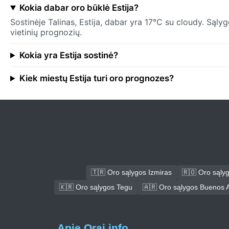
Kokia dabar oro būklė Estija?
Sostinėje Talinas, Estija, dabar yra 17°C su cloudy. Sąlyg
vietinių prognozių.
Kokia yra Estija sostinė?
Kiek miestų Estija turi oro prognozes?
🇹🇷 Oro sąlygos Izmiras
🇷🇴 Oro sąly
🇰🇷 Oro sąlygos Tegu
🇦🇷 Oro sąlygos Buenos A
Apie Orai.info