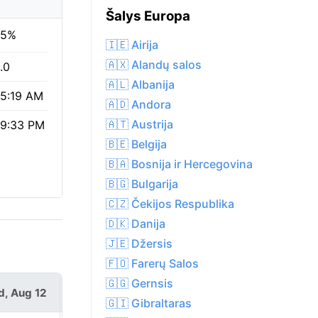
Šalys Europa
65%
🇮🇪 Airija
🇦🇽 Alandų salos
.0
🇦🇱 Albanija
5:19 AM
🇦🇩 Andora
🇦🇹 Austrija
9:33 PM
🇧🇪 Belgija
🇧🇦 Bosnija ir Hercegovina
🇧🇬 Bulgarija
🇨🇿 Čekijos Respublika
🇩🇰 Danija
🇯🇪 Džersis
🇫🇴 Farerų Salos
🇬🇬 Gernsis
, Aug 12
Thu, Aug 13
🇬🇮 Gibraltaras