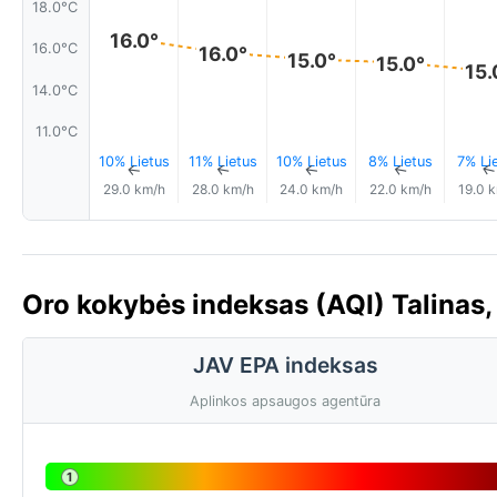
18.0°C
16.0°
16.0°C
16.0°
15.0°
15.0°
15.
14.0°C
11.0°C
10% Lietus
11% Lietus
10% Lietus
8% Lietus
7% Li
↑
↑
↑
↑
29.0 km/h
28.0 km/h
24.0 km/h
22.0 km/h
19.0 
Oro kokybės indeksas (AQI) Talinas, 
JAV EPA indeksas
Aplinkos apsaugos agentūra
1