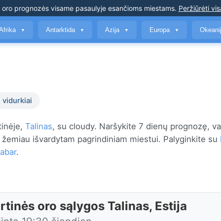
s oro prognozės
visame pasaulyje esančioms miestams
.
Peržiūrėti vis
Afrika
Antarktida
Azija
Europa
Okeani
▼
▼
▼
▼
 vidurkiai
tinėje,
Talinas
, su cloudy. Naršykite 7 dienų prognozę, va
 žemiau išvardytam pagrindiniam miestui. Palyginkite su
dabar
.
tinės oro sąlygos Talinas, Estija