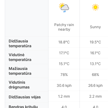
Patchy rain
Sunny
nearby
Didžiausia
18.8°C
19.5°C
temperatūra
17.1°C
16.1°C
Vidutinė
temperatūra
15.1°C
13.1°C
Mažiausia
temperatūra
78%
68%
Vidutinis
30.6 kph
26.6 kph
drėgnumas
1.2 mm
2.2 mm
Didžiausias vėjas
Bendras kritulių
4.0
4.0