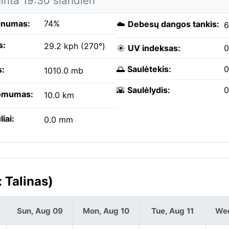
inta 19:30 šiandien
gnumas:
74%
☁️
Debesų dangos tankis:
s:
29.2 kph (270°)
☀️
UV indeksas:
0
🌅
Saulėtekis:
0
s:
1010.0 mb
🌇
Saulėlydis:
0
omumas:
10.0 km
liai:
0.0 mm
 Talinas)
Sun, Aug 09
Mon, Aug 10
Tue, Aug 11
Wed