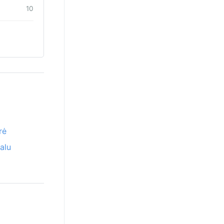
10
rė
alu