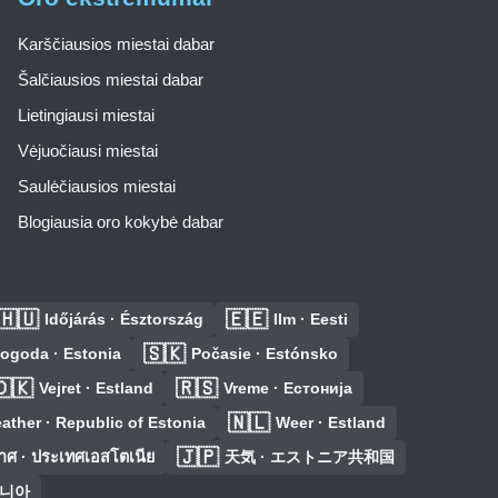
Karščiausios miestai dabar
Šalčiausios miestai dabar
Lietingiausi miestai
Vėjuočiausi miestai
Saulėčiausios miestai
Blogiausia oro kokybė dabar
🇭🇺
🇪🇪
Időjárás · Észtország
Ilm · Eesti
🇸🇰
ogoda · Estonia
Počasie · Estónsko
🇩🇰
🇷🇸
Vejret · Estland
Vreme · Естонија
🇳🇱
ather · Republic of Estonia
Weer · Estland
🇯🇵
ศ · ประเทศเอสโตเนีย
天気 · エストニア共和国
토니아