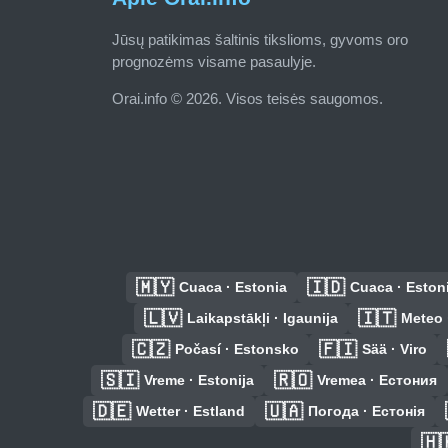
Jūsų patikimas šaltinis tikslioms, gyvoms oro
prognozėms visame pasaulyje.
Orai.info © 2026. Visos teisės saugomos.
🇲🇾
🇮🇩
Cuaca · Estonia
Cuaca · Eston
🇱🇻
🇮🇹
Laikapstākļi · Igaunija
Meteo 
🇨🇿
🇫🇮
Počasí · Estonsko
Sää · Viro
🇸🇮
🇷🇴
Vreme · Estonija
Vremea · Естония
🇩🇪
🇺🇦
Wetter · Estland
Погода · Естонія
🇭