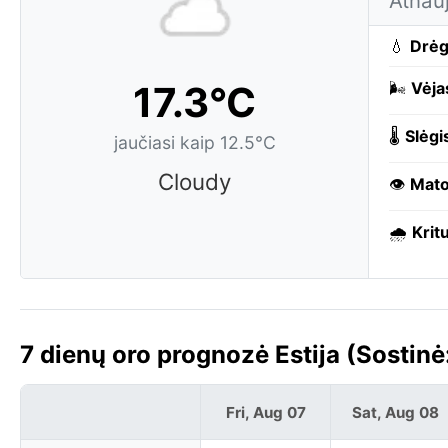
Atnauj
💧
Drė
17.3°C
🌬️
Vėja
🌡️
Slėgi
jaučiasi kaip 12.5°C
Cloudy
👁️
Mat
🌧️
Kritu
7 dienų oro prognozė Estija (Sostinė:
Fri, Aug 07
Sat, Aug 08