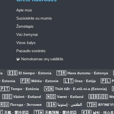
Apie mus
Susisiekite su mumis
Žemėlapis
Visi žemynai
Visos šalys
Pasaulio sostinės
🧩 Nemokamas orų valdiklis
🇪🇸
🇹🇷
ia
El tiempo · Estonia
Hava durumu · Estonya
🇫🇷
🇱🇹
🇵🇱
· Estonia
Météo · Estonie
Oras · Estija
P
🇵🇹
🇻🇳
Tempo · Estónia
Thời tiết · E-xtô-ni-a (Estonia)
🇸🇪
🇳🇴
🇬🇧🇺🇸
Vädret · Estland
Været · Estland
We
🇷🇺
🇸🇦
🇹🇭
Погода · Эстония
الطقس · إستونيا
สภาพอากา
🇰
🇹🇼
🇰🇷
天氣 · 愛沙尼亞
天氣預報 · 愛沙尼亞
날씨 · 에스