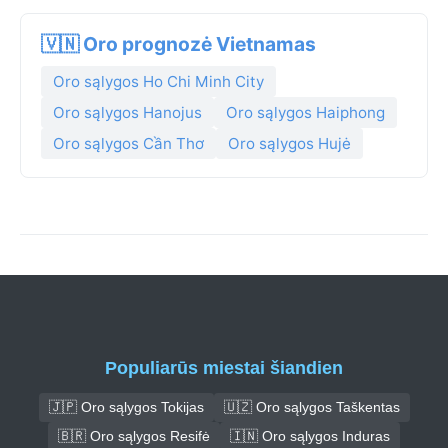
🇻🇳 Oro prognozė Vietnamas
Oro sąlygos Ho Chi Minh City
Oro sąlygos Hanojus
Oro sąlygos Haiphong
Oro sąlygos Cần Thơ
Oro sąlygos Hujė
Populiarūs miestai šiandien
🇯🇵 Oro sąlygos Tokijas
🇺🇿 Oro sąlygos Taškentas
🇧🇷 Oro sąlygos Resifė
🇮🇳 Oro sąlygos Induras