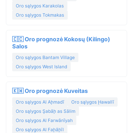
Oro sąlygos Karakolas
Oro sąlygos Tokmakas
🇨🇨 Oro prognozė Kokosų (Kilingo)
Salos
Oro sąlygos Bantam Village
Oro sąlygos West Island
🇰🇼 Oro prognozė Kuveitas
Oro sąlygos Al Aḩmadī
Oro sąlygos Ḩawallī
Oro sąlygos Şabāḩ as Sālim
Oro sąlygos Al Farwānīyah
Oro sąlygos Al Faḩāḩīl