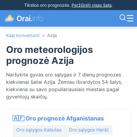
Tikslios oro prognozės
.
Peržiūrėti visas šalis
.
☰
Orai.
info
Kaip konvertuoti
>
Azija
Oro meteorologijos
prognozė Azija
Naršykite gyvas oro sąlygas ir 7 dienų prognozes
kiekvienai šaliai Azija. Žemiau išvardytos 54 šalys,
kiekviena su savo populiariausiais miestais pagal
gyventojų skaičių.
🇦🇫 Oro prognozė Afganistanas
Oro sąlygos Kabulas
Oro sąlygos Herāt