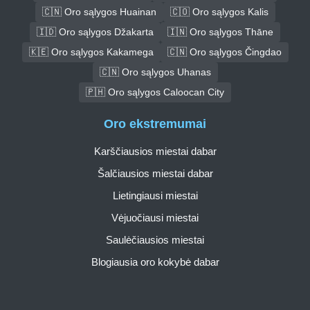
🇨🇳 Oro sąlygos Huainan
🇨🇴 Oro sąlygos Kalis
🇮🇩 Oro sąlygos Džakarta
🇮🇳 Oro sąlygos Thāne
🇰🇪 Oro sąlygos Kakamega
🇨🇳 Oro sąlygos Čingdao
🇨🇳 Oro sąlygos Uhanas
🇵🇭 Oro sąlygos Caloocan City
Oro ekstremumai
Karščiausios miestai dabar
Šalčiausios miestai dabar
Lietingiausi miestai
Vėjuočiausi miestai
Saulėčiausios miestai
Blogiausia oro kokybė dabar