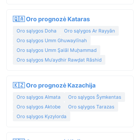
🇶🇦 Oro prognozė Kataras
Oro sąlygos Doha
Oro sąlygos Ar Rayyān
Oro sąlygos Umm Ghuwaylīnah
Oro sąlygos Umm Şalāl Muḩammad
Oro sąlygos Mu‘aydhir Rawḑat Rāshid
🇰🇿 Oro prognozė Kazachija
Oro sąlygos Almata
Oro sąlygos Šymkentas
Oro sąlygos Aktobe
Oro sąlygos Tarazas
Oro sąlygos Kyzylorda