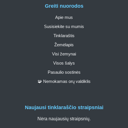
Greiti nuorodos
Apie mus
Susisiekite su mumis
Tinklaraštis
Žemėlapis
Visi žemynai
Visos šalys
Pasaulio sostinės
🧩 Nemokamas orų valdiklis
Naujausi tinklaraščio straipsniai
Nėra naujausių straipsnių.