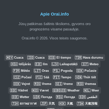
Apie Orai.info
Jūsų patikimas šaltinis tikslioms, gyvoms oro
prognozėms visame pasaulyje.
Orai.info © 2026. Visos teisės saugomos.
🇲🇾
🇮🇩
🇪🇸
🇹🇷
Cuaca
Cuaca
El tiempo
Hava durumu
🇭🇺
🇪🇪
🇱🇻
🇮🇹
Időjárás
Ilm
Laikapstākļi
Meteo
🇫🇷
🇱🇹
🇵🇱
🇸🇰
Météo
Oras
Pogoda
Počasie
🇨🇿
🇫🇮
🇵🇹
🇻🇳
Počasí
Sää
Tempo
Thời tiết
🇩🇰
🇷🇸
🇸🇮
🇷🇴
Vejret
Vreme
Vreme
Vremea
🇸🇪
🇳🇴
🇬🇧🇺🇸
🇳🇱
Vädret
Været
Weather
Weer
🇩🇪
🇺🇦
🇷🇺
🇸🇦
Wetter
Погода
Погода
الطقس
🇹🇭
🇯🇵
🇭🇰
🇹🇼
สภาพอากาศ
天気
天氣
天氣預報