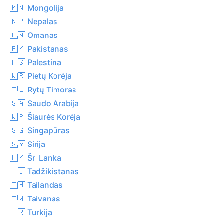
🇲🇳 Mongolija
🇳🇵 Nepalas
🇴🇲 Omanas
🇵🇰 Pakistanas
🇵🇸 Palestina
🇰🇷 Pietų Korėja
🇹🇱 Rytų Timoras
🇸🇦 Saudo Arabija
🇰🇵 Šiaurės Korėja
🇸🇬 Singapūras
🇸🇾 Sirija
🇱🇰 Šri Lanka
🇹🇯 Tadžikistanas
🇹🇭 Tailandas
🇹🇼 Taivanas
🇹🇷 Turkija