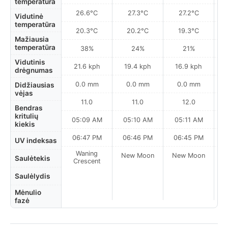
temperatūra
26.6°C
27.3°C
27.2°C
Vidutinė
temperatūra
20.3°C
20.2°C
19.3°C
Mažiausia
temperatūra
38%
24%
21%
Vidutinis
21.6 kph
19.4 kph
16.9 kph
drėgnumas
0.0 mm
0.0 mm
0.0 mm
Didžiausias
vėjas
11.0
11.0
12.0
Bendras
kritulių
05:09 AM
05:10 AM
05:11 AM
kiekis
06:47 PM
06:46 PM
06:45 PM
UV indeksas
Waning
New Moon
New Moon
N
Saulėtekis
Crescent
Saulėlydis
Mėnulio
fazė