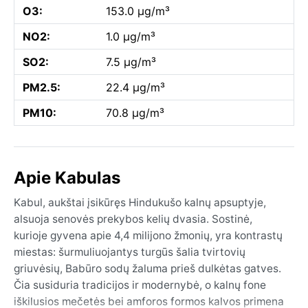
O3:
153.0 µg/m³
NO2:
1.0 µg/m³
SO2:
7.5 µg/m³
PM2.5:
22.4 µg/m³
PM10:
70.8 µg/m³
Apie Kabulas
Kabul, aukštai įsikūręs Hindukušo kalnų apsuptyje,
alsuoja senovės prekybos kelių dvasia. Sostinė,
kurioje gyvena apie 4,4 milijono žmonių, yra kontrastų
miestas: šurmuliuojantys turgūs šalia tvirtovių
griuvėsių, Babūro sodų žaluma prieš dulkėtas gatves.
Čia susiduria tradicijos ir modernybė, o kalnų fone
iškilusios mečetės bei amforos formos kalvos primena