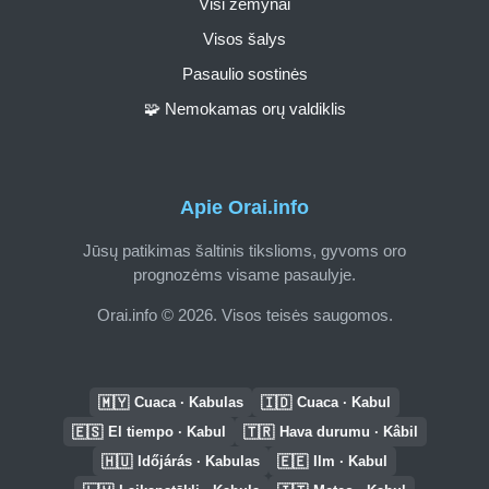
Visi žemynai
Visos šalys
Pasaulio sostinės
🧩 Nemokamas orų valdiklis
Apie Orai.info
Jūsų patikimas šaltinis tikslioms, gyvoms oro
prognozėms visame pasaulyje.
Orai.info © 2026. Visos teisės saugomos.
🇲🇾
🇮🇩
Cuaca · Kabulas
Cuaca · Kabul
🇪🇸
🇹🇷
El tiempo · Kabul
Hava durumu · Kâbil
🇭🇺
🇪🇪
Időjárás · Kabulas
Ilm · Kabul