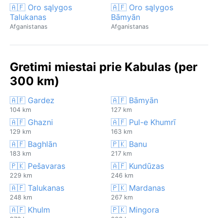
🇦🇫 Oro sąlygos
🇦🇫 Oro sąlygos
Talukanas
Bāmyān
Afganistanas
Afganistanas
Gretimi miestai prie Kabulas (per
300 km)
🇦🇫 Gardez
🇦🇫 Bāmyān
104 km
127 km
🇦🇫 Ghazni
🇦🇫 Pul-e Khumrī
129 km
163 km
🇦🇫 Baghlān
🇵🇰 Banu
183 km
217 km
🇵🇰 Pešavaras
🇦🇫 Kundūzas
229 km
246 km
🇦🇫 Talukanas
🇵🇰 Mardanas
248 km
267 km
🇦🇫 Khulm
🇵🇰 Mingora