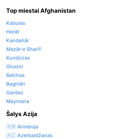
Top miestai Afghanistan
Kabulas
Herāt
Kandahār
Mazār-e Sharīf
Kundūzas
Ghazni
Balchas
Baghlān
Gardez
Maymana
Šalys Azija
🇦🇲 Armėnija
🇦🇿 Azerbaidžanas