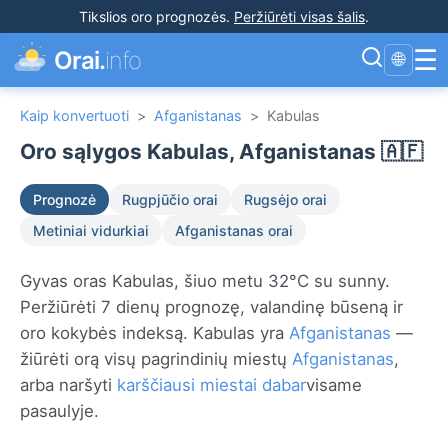
Tikslios oro prognozės
.
Peržiūrėti visas šalis
.
☰
Orai.
info
🌐
Kaip konvertuoti
>
Afganistanas
>
Kabulas
Oro sąlygos Kabulas, Afganistanas 🇦🇫
Prognozė
Rugpjūčio orai
Rugsėjo orai
Metiniai vidurkiai
Afganistanas orai
Gyvas oras Kabulas, šiuo metu 32°C su sunny.
Peržiūrėti 7 dienų prognozę, valandinę būseną ir
oro kokybės indeksą. Kabulas yra
Afganistanas
—
žiūrėti orą visų pagrindinių miestų
Afganistanas
,
arba naršyti
karščiausi miestai dabar
visame
pasaulyje.