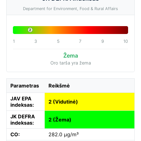
Department for Environment, Food & Rural Affairs
2
1
3
5
7
9
10
Žema
Oro tarša yra žema
Parametras
Reikšmė
JAV EPA
2 (Vidutinė)
indeksas:
JK DEFRA
2 (Žema)
indeksas:
CO:
282.0 µg/m³