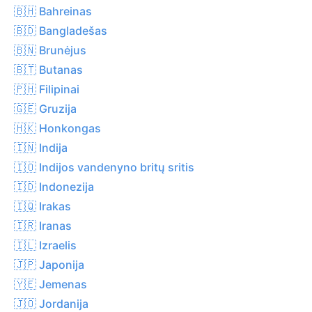
🇧🇭 Bahreinas
🇧🇩 Bangladešas
🇧🇳 Brunėjus
🇧🇹 Butanas
🇵🇭 Filipinai
🇬🇪 Gruzija
🇭🇰 Honkongas
🇮🇳 Indija
🇮🇴 Indijos vandenyno britų sritis
🇮🇩 Indonezija
🇮🇶 Irakas
🇮🇷 Iranas
🇮🇱 Izraelis
🇯🇵 Japonija
🇾🇪 Jemenas
🇯🇴 Jordanija