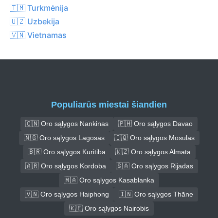
🇹🇲 Turkmėnija
🇺🇿 Uzbekija
🇻🇳 Vietnamas
Populiarūs miestai šiandien
🇨🇳 Oro sąlygos Nankinas
🇵🇭 Oro sąlygos Davao
🇳🇬 Oro sąlygos Lagosas
🇮🇶 Oro sąlygos Mosulas
🇧🇷 Oro sąlygos Kuritiba
🇰🇿 Oro sąlygos Almata
🇦🇷 Oro sąlygos Kordoba
🇸🇦 Oro sąlygos Rijadas
🇲🇦 Oro sąlygos Kasablanka
🇻🇳 Oro sąlygos Haiphong
🇮🇳 Oro sąlygos Thāne
🇰🇪 Oro sąlygos Nairobis