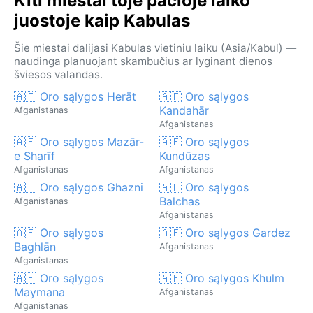
Kiti miestai toje pačioje laiko
juostoje kaip Kabulas
Šie miestai dalijasi Kabulas vietiniu laiku (Asia/Kabul) —
naudinga planuojant skambučius ar lyginant dienos
šviesos valandas.
🇦🇫 Oro sąlygos Herāt
🇦🇫 Oro sąlygos
Kandahār
Afganistanas
Afganistanas
🇦🇫 Oro sąlygos Mazār-
🇦🇫 Oro sąlygos
e Sharīf
Kundūzas
Afganistanas
Afganistanas
🇦🇫 Oro sąlygos Ghazni
🇦🇫 Oro sąlygos
Balchas
Afganistanas
Afganistanas
🇦🇫 Oro sąlygos
🇦🇫 Oro sąlygos Gardez
Baghlān
Afganistanas
Afganistanas
🇦🇫 Oro sąlygos
🇦🇫 Oro sąlygos Khulm
Maymana
Afganistanas
Afganistanas