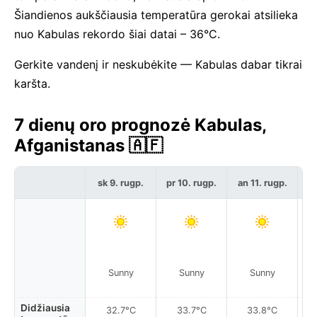
Šiandienos aukščiausia temperatūra gerokai atsilieka
nuo Kabulas rekordo šiai datai – 36°C.
Gerkite vandenį ir neskubėkite — Kabulas dabar tikrai
karšta.
7 dienų oro prognozė Kabulas,
Afganistanas 🇦🇫
sk 9. rugp.
pr 10. rugp.
an 11. rugp.
t
Sunny
Sunny
Sunny
Didžiausia
32.7°C
33.7°C
33.8°C