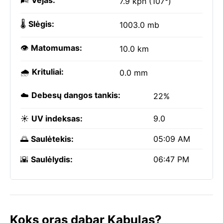
🌬️
Vėjas:
7.9 kph (107°)
🌡️
Slėgis:
1003.0 mb
👁️
Matomumas:
10.0 km
🌧️
Krituliai:
0.0 mm
☁️
Debesų dangos tankis:
22%
☀️
UV indeksas:
9.0
🌅
Saulėtekis:
05:09 AM
🌇
Saulėlydis:
06:47 PM
Koks oras dabar Kabulas?