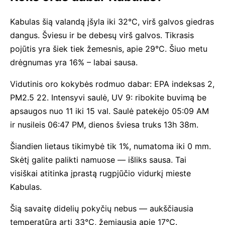
Kabulas šią valandą įšyla iki 32°C, virš galvos giedras
dangus. Šviesu ir be debesų virš galvos. Tikrasis
pojūtis yra šiek tiek žemesnis, apie 29°C. Šiuo metu
drėgnumas yra 16% – labai sausa.
Vidutinis oro kokybės rodmuo dabar: EPA indeksas 2,
PM2.5 22. Intensyvi saulė, UV 9: ribokite buvimą be
apsaugos nuo 11 iki 15 val. Saulė patekėjo 05:09 AM
ir nusileis 06:47 PM, dienos šviesa truks 13h 38m.
Šiandien lietaus tikimybė tik 1%, numatoma iki 0 mm.
Skėtį galite palikti namuose — išliks sausa. Tai
visiškai atitinka įprastą rugpjūčio vidurkį mieste
Kabulas.
Šią savaitę didelių pokyčių nebus — aukščiausia
temperatūra arti 33°C, žemiausia apie 17°C.