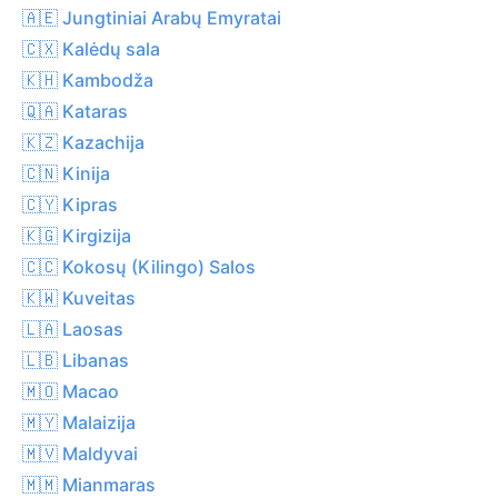
🇦🇪 Jungtiniai Arabų Emyratai
🇨🇽 Kalėdų sala
🇰🇭 Kambodža
🇶🇦 Kataras
🇰🇿 Kazachija
🇨🇳 Kinija
🇨🇾 Kipras
🇰🇬 Kirgizija
🇨🇨 Kokosų (Kilingo) Salos
🇰🇼 Kuveitas
🇱🇦 Laosas
🇱🇧 Libanas
🇲🇴 Macao
🇲🇾 Malaizija
🇲🇻 Maldyvai
🇲🇲 Mianmaras