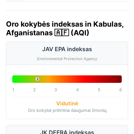
Oro kokybės indeksas in Kabulas,
Afganistanas 🇦🇫 (AQI)
JAV EPA indeksas
Environmental Protection Agency
2
1
2
3
4
5
6
Vidutinė
Oro kokybė priimtina daugumai žmonių
JK DEFRA indeksas