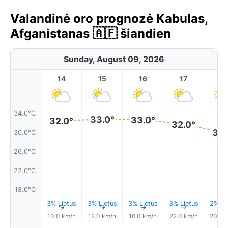
Valandinė oro prognozė Kabulas,
Afganistanas 🇦🇫 šiandien
Sunday, August 09, 2026
14
15
16
17
1
34.0°C
33.0°
33.0°
32.0°
32.0°
30.
30.0°C
26.0°C
22.0°C
18.0°C
3% Lietus
3% Lietus
3% Lietus
3% Lietus
2% Li
↑
↑
↑
↑
10.0 km/h
12.0 km/h
16.0 km/h
22.0 km/h
20.0 