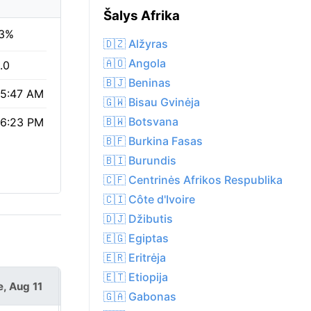
Šalys Afrika
3%
🇩🇿 Alžyras
🇦🇴 Angola
.0
🇧🇯 Beninas
5:47 AM
🇬🇼 Bisau Gvinėja
🇧🇼 Botsvana
6:23 PM
🇧🇫 Burkina Fasas
🇧🇮 Burundis
🇨🇫 Centrinės Afrikos Respublika
🇨🇮 Côte d'Ivoire
🇩🇯 Džibutis
🇪🇬 Egiptas
🇪🇷 Eritrėja
🇪🇹 Etiopija
e, Aug 11
Wed, Aug 12
🇬🇦 Gabonas