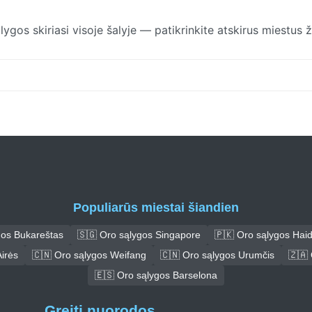
gos skiriasi visoje šalyje — patikrinkite atskirus miestus 
Populiarūs miestai šiandien
gos Bukareštas
🇸🇬 Oro sąlygos Singapore
🇵🇰 Oro sąlygos Hai
irės
🇨🇳 Oro sąlygos Weifang
🇨🇳 Oro sąlygos Urumčis
🇿🇦 
🇪🇸 Oro sąlygos Barselona
Greiti nuorodos