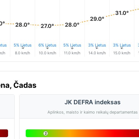
31.0°
29.0°
0°
28.0°
28.0°
27.0°
etus
5% Lietus
6% Lietus
5% Lietus
3% Lietus
3% Lietus
↑
↑
↑
↑
↑
↑
m/h
8.0 km/h
10.0 km/h
11.0 km/h
14.0 km/h
15.0 km/h
ena, Čadas
JK DEFRA indeksas
Aplinkos, maisto ir kaimo reikalų departamentas
2