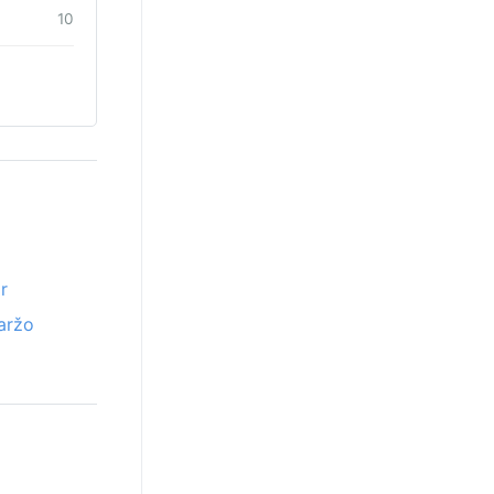
10
r
aržo