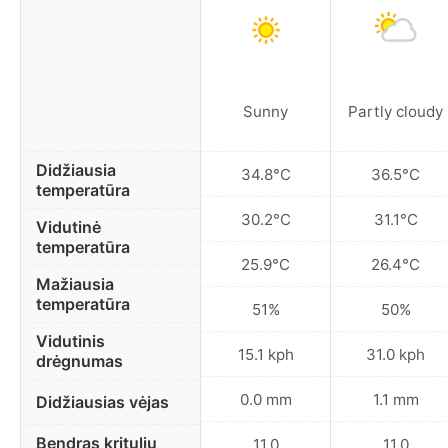
Sunny
Partly cloudy
Didžiausia
34.8°C
36.5°C
temperatūra
30.2°C
31.1°C
Vidutinė
temperatūra
25.9°C
26.4°C
Mažiausia
temperatūra
51%
50%
Vidutinis
15.1 kph
31.0 kph
drėgnumas
0.0 mm
1.1 mm
Didžiausias vėjas
Bendras kritulių
11.0
11.0