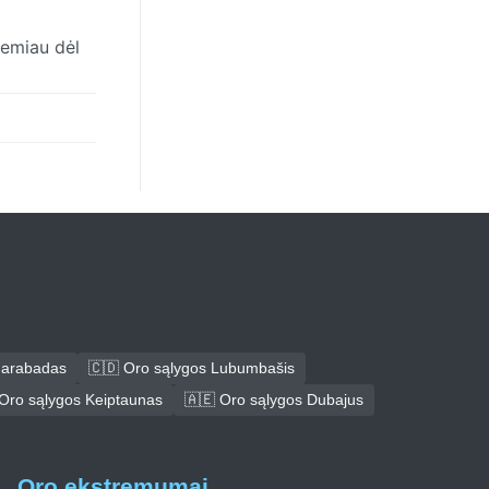
žemiau dėl
darabadas
🇨🇩 Oro sąlygos Lubumbašis
Oro sąlygos Keiptaunas
🇦🇪 Oro sąlygos Dubajus
Oro ekstremumai