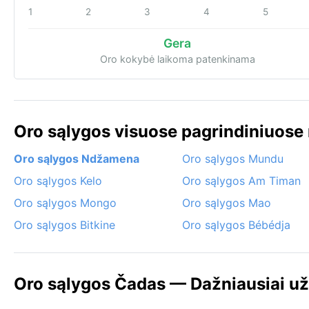
1
2
3
4
5
Gera
Oro kokybė laikoma patenkinama
Oro sąlygos visuose pagrindiniuose
Oro sąlygos Ndžamena
Oro sąlygos Mundu
Oro sąlygos Kelo
Oro sąlygos Am Timan
Oro sąlygos Mongo
Oro sąlygos Mao
Oro sąlygos Bitkine
Oro sąlygos Bébédja
Oro sąlygos Čadas — Dažniausiai u