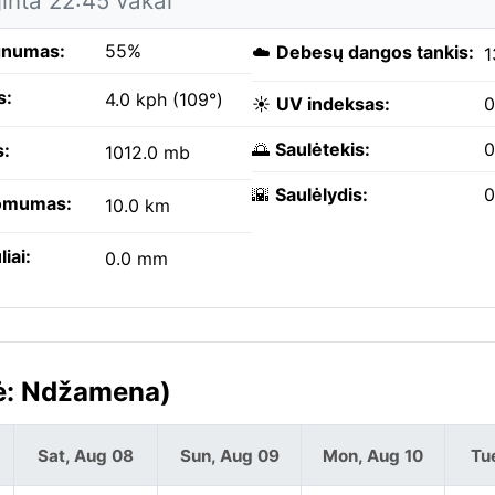
jinta 22:45 vakar
gnumas:
55%
☁️
Debesų dangos tankis:
1
s:
4.0 kph (109°)
☀️
UV indeksas:
0
🌅
Saulėtekis:
0
s:
1012.0 mb
🌇
Saulėlydis:
0
omumas:
10.0 km
liai:
0.0 mm
nė: Ndžamena)
Sat, Aug 08
Sun, Aug 09
Mon, Aug 10
Tu