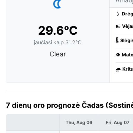
Atnau
💧
Drė
29.6°C
🌬️
Vėja
🌡️
Slėgi
jaučiasi kaip 31.2°C
Clear
👁️
Mat
🌧️
Kritu
7 dienų oro prognozė Čadas (Sosti
Thu, Aug 06
Fri, Aug 07