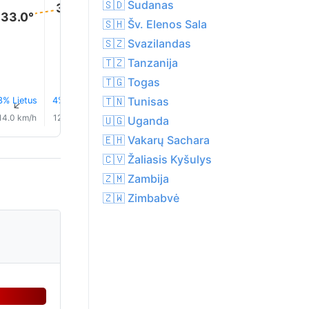
35.0°
🇸🇩 Sudanas
34.0°
33.0°
🇸🇭 Šv. Elenos Sala
🇸🇿 Svazilandas
🇹🇿 Tanzanija
🇹🇬 Togas
🇹🇳 Tunisas
3% Lietus
4% Lietus
2% Lietus
3% Lietus
3% Lietus
3% Lietu
↑
↑
↑
↑
↑
↑
14.0 km/h
12.0 km/h
9.0 km/h
7.0 km/h
6.0 km/h
6.0 km/
🇺🇬 Uganda
🇪🇭 Vakarų Sachara
🇨🇻 Žaliasis Kyšulys
🇿🇲 Zambija
🇿🇼 Zimbabvė