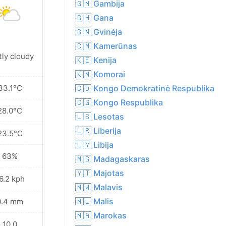
🇬🇲 Gambija
🇬🇭 Gana
🇬🇳 Gvinėja
🇨🇲 Kamerūnas
tly cloudy
Sunny
🇰🇪 Kenija
🇰🇲 Komorai
33.1°C
33.9°C
🇨🇩 Kongo Demokratinė Respublika
🇨🇬 Kongo Respublika
28.0°C
29.0°C
🇱🇸 Lesotas
🇱🇷 Liberija
23.5°C
25.6°C
🇱🇾 Libija
63%
62%
🇲🇬 Madagaskaras
🇾🇹 Majotas
6.2 kph
13.0 kph
🇲🇼 Malavis
🇲🇱 Malis
0.4 mm
0.3 mm
🇲🇦 Marokas
10.0
8.0