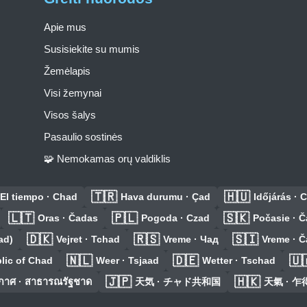
Apie mus
Susisiekite su mumis
Žemėlapis
Visi žemynai
Visos šalys
Pasaulio sostinės
🧩 Nemokamas orų valdiklis
🇹🇷
🇭🇺
El tiempo · Chad
Hava durumu · Çad
Időjárás · 
🇱🇹
🇵🇱
🇸🇰
Oras · Čadas
Pogoda · Czad
Počasie · 
🇩🇰
🇷🇸
🇸🇮
ad)
Vejret · Tchad
Vreme · Чад
Vreme · 
🇳🇱
🇩🇪
🇺
lic of Chad
Weer · Tsjaad
Wetter · Tschad
🇯🇵
🇭🇰
าศ · สาธารณรัฐชาด
天気 · チャド共和国
天氣 · 乍