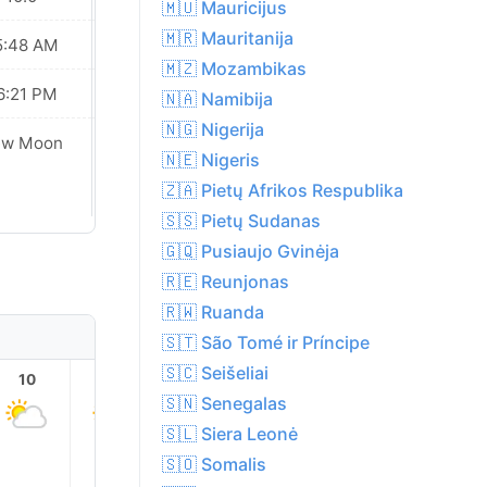
🇲🇺 Mauricijus
🇲🇷 Mauritanija
5:48 AM
05:48 AM
🇲🇿 Mozambikas
6:21 PM
06:21 PM
🇳🇦 Namibija
🇳🇬 Nigerija
ew Moon
New Moon
🇳🇪 Nigeris
🇿🇦 Pietų Afrikos Respublika
🇸🇸 Pietų Sudanas
🇬🇶 Pusiaujo Gvinėja
🇷🇪 Reunjonas
🇷🇼 Ruanda
🇸🇹 São Tomé ir Príncipe
🇸🇨 Seišeliai
10
11
12
13
14
15
🇸🇳 Senegalas
🇸🇱 Siera Leonė
🇸🇴 Somalis
36.0°
36.0°
36.0°