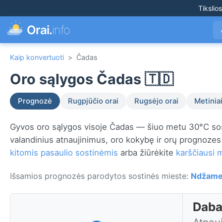
Tikslio
Orai.
info
Kaip konvertuoti
>
Čadas
Oro sąlygos Čadas 🇹🇩
Prognozė
Rugpjūčio orai
Rugsėjo orai
Metiniai
Gyvos oro sąlygos visoje Čadas — šiuo metu 30°C so
valandinius atnaujinimus, oro kokybę ir orų prognoze
kitomis pasaulio sostinėmis
arba žiūrėkite
karščiausi 
Išsamios prognozės parodytos sostinės mieste:
Ndžame
Daba