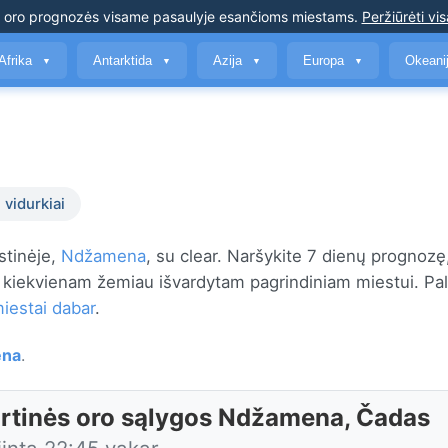
s oro prognozės
visame pasaulyje esančioms miestams
.
Peržiūrėti vis
Afrika
Antarktida
Azija
Europa
Okeani
▼
▼
▼
▼
 vidurkiai
stinėje,
Ndžamena
, su clear. Naršykite 7 dienų prognozę
s kiekvienam žemiau išvardytam pagrindiniam miestui. Pal
miestai dabar
.
na
.
rtinės oro sąlygos Ndžamena, Čadas