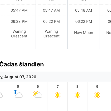
05:47 AM
05:47 AM
05:48 AM
0
06:23 PM
06:22 PM
06:22 PM
0
Waning
Waning
New Moon
N
Crescent
Crescent
Čadas šiandien
ay, August 07, 2026
5
6
7
8
9