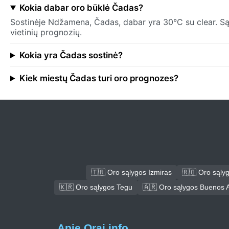
Kokia dabar oro būklė Čadas?
Sostinėje Ndžamena, Čadas, dabar yra 30°C su clear. Sąly
vietinių prognozių.
Kokia yra Čadas sostinė?
Kiek miestų Čadas turi oro prognozes?
🇹🇷 Oro sąlygos Izmiras
🇷🇴 Oro sąly
🇰🇷 Oro sąlygos Tegu
🇦🇷 Oro sąlygos Buenos A
Apie Orai.info