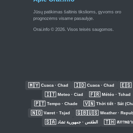
Jūsų patikimas šaltinis tikslioms, gyvoms oro
prognozėms visame pasaulyje.
Orai.info © 2026. Visos teisės saugomos.
🇲🇾
🇮🇩
🇪🇸
Cuaca · Chad
Cuaca · Chad
🇮🇹
🇫🇷
Meteo · Ciad
Météo · Tchad
🇵🇹
🇻🇳
Tempo · Chade
Thời tiết · Sát (Ch
🇳🇴
🇬🇧🇺🇸
Været · Tsjad
Weather · Repub
🇸🇦
🇹🇭
الطقس · جمهورية تشاد
สภาพอาก