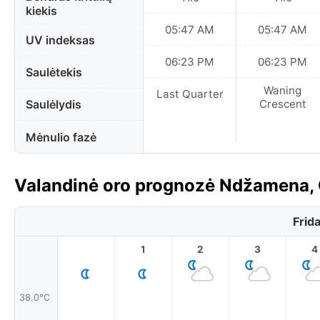
kiekis
05:47 AM
05:47 AM
UV indeksas
06:23 PM
06:23 PM
Saulėtekis
Waning
Last Quarter
Saulėlydis
Crescent
Mėnulio fazė
Valandinė oro prognozė Ndžamena, 
Frid
1
2
3
4
38.0°C