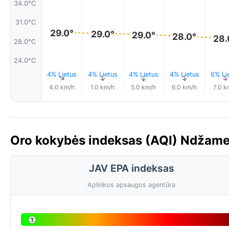
34.0°C
31.0°C
29.0°
29.0°
29.0°
28.0°
28.
28.0°C
24.0°C
4% Lietus
4% Lietus
4% Lietus
4% Lietus
6% Li
↑
↑
↑
↑
4.0 km/h
1.0 km/h
5.0 km/h
6.0 km/h
7.0 k
Oro kokybės indeksas (AQI) Ndžam
JAV EPA indeksas
Aplinkos apsaugos agentūra
1