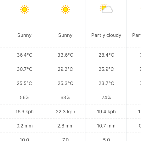
Sunny
Sunny
Partly cloudy
Par
36.4°C
33.6°C
28.4°C
30.7°C
29.2°C
25.9°C
25.5°C
25.3°C
23.7°C
56%
63%
74%
16.9 kph
22.3 kph
19.4 kph
1
0.2 mm
2.8 mm
10.7 mm
10.0
7.0
5.0