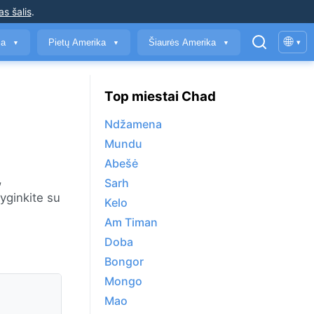
as šalis
.
🌐
ja
Pietų Amerika
Šiaurės Amerika
▾
▼
▼
▼
Top miestai Chad
Ndžamena
Mundu
Abešė
,
Sarh
yginkite su
Kelo
Am Timan
Doba
Bongor
Mongo
Mao