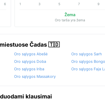
6
1
3
5
7
9
Žema
Oro tarša yra žema
 miestuose Čadas 🇹🇩
Oro sąlygos Abešė
Oro sąlygos Sarh
Oro sąlygos Doba
Oro sąlygos Bongo
Oro sąlygos Iriba
Oro sąlygos Faja L
Oro sąlygos Massakory
žduodami klausimai