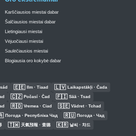
Karščiausios miestai dabar
Šalčiausios miestai dabar
Lietingiausi miestai
Vėjuočiausi miestai
Saulėčiausios miestai
Blogiausia oro kokybė dabar
🇪🇪
🇱🇻
Csád
Ilm · Tiaad
Laikapstākļi · Čada
🇨🇿
🇫🇮
Čad
Počasí · Čad
Sää · Tsad
🇷🇴
🇸🇪
Čad
Vremea · Ciad
Vädret · Tchad
🇦
🇷🇺
Погода · Республіка Чад
Погода · Чад
🇹🇼
🇰🇷
得
天氣預報 · 查德
날씨 · 챠드