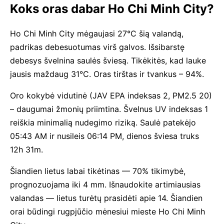
Koks oras dabar Ho Chi Minh City?
Ho Chi Minh City mėgaujasi 27°C šią valandą,
padrikas debesuotumas virš galvos. Išsibarstę
debesys švelnina saulės šviesą. Tikėkitės, kad lauke
jausis maždaug 31°C. Oras tirštas ir tvankus – 94%.
Oro kokybė vidutinė (JAV EPA indeksas 2, PM2.5 20)
– daugumai žmonių priimtina. Švelnus UV indeksas 1
reiškia minimalią nudegimo riziką. Saulė patekėjo
05:43 AM ir nusileis 06:14 PM, dienos šviesa truks
12h 31m.
Šiandien lietus labai tikėtinas — 70% tikimybė,
prognozuojama iki 4 mm. Išnaudokite artimiausias
valandas — lietus turėtų prasidėti apie 14. Šiandien
orai būdingi rugpjūčio mėnesiui mieste Ho Chi Minh