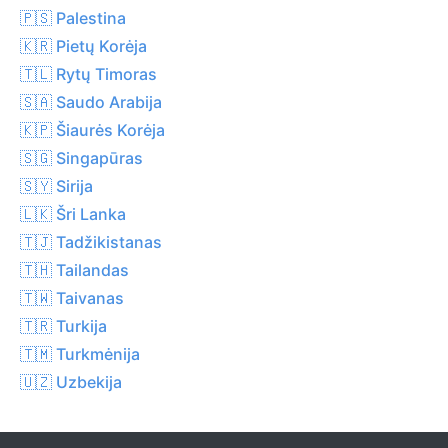
🇵🇸 Palestina
🇰🇷 Pietų Korėja
🇹🇱 Rytų Timoras
🇸🇦 Saudo Arabija
🇰🇵 Šiaurės Korėja
🇸🇬 Singapūras
🇸🇾 Sirija
🇱🇰 Šri Lanka
🇹🇯 Tadžikistanas
🇹🇭 Tailandas
🇹🇼 Taivanas
🇹🇷 Turkija
🇹🇲 Turkmėnija
🇺🇿 Uzbekija