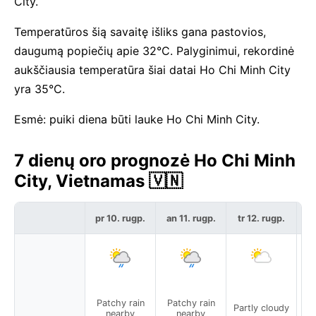
City.
Temperatūros šią savaitę išliks gana pastovios,
daugumą popiečių apie 32°C. Palyginimui, rekordinė
aukščiausia temperatūra šiai datai Ho Chi Minh City
yra 35°C.
Esmė: puiki diena būti lauke Ho Chi Minh City.
7 dienų oro prognozė Ho Chi Minh
City, Vietnamas 🇻🇳
pr 10. rugp.
an 11. rugp.
tr 12. rugp.
kt
Patchy rain
Patchy rain
Partly cloudy
Pa
nearby
nearby