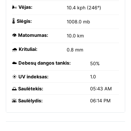
🌬️
Vėjas:
10.4 kph (246°)
🌡️
Slėgis:
1008.0 mb
👁️
Matomumas:
10.0 km
🌧️
Krituliai:
0.8 mm
☁️
Debesų dangos tankis:
50%
☀️
UV indeksas:
1.0
🌅
Saulėtekis:
05:43 AM
🌇
Saulėlydis:
06:14 PM