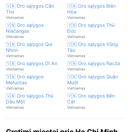
🇻🇳 Oro sąlygos Cần
🇻🇳 Oro sąlygos Biên
Thơ
Hòa
Vietnamas
Vietnamas
🇻🇳 Oro sąlygos
🇻🇳 Oro sąlygos Thủ
Niačangas
Đức
Vietnamas
Vietnamas
🇻🇳 Oro sąlygos Qui
🇻🇳 Oro sąlygos Vũng
Nhon
Tàu
Vietnamas
Vietnamas
🇻🇳 Oro sąlygos Dĩ An
🇻🇳 Oro sąlygos Racža
Vietnamas
Vietnamas
🇻🇳 Oro sąlygos
🇻🇳 Oro sąlygos Quận
Metuotas
Mười
Vietnamas
Vietnamas
🇻🇳 Oro sąlygos Thủ
🇻🇳 Oro sąlygos Bến
Dầu Một
Cát
Vietnamas
Vietnamas
Gretimi miestai prie Ho Chi Minh