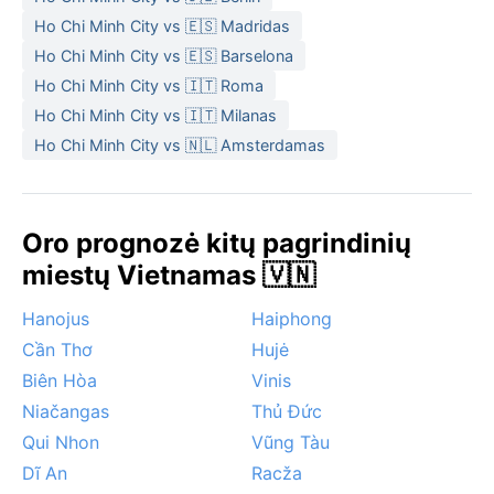
o lietaus sezonui – būtiną lietpaltį ar skėtį. Stiprus UV
Ho Chi Minh City vs 🇪🇸 Madridas
indeksas reikalauja apsauginių kremų.
Ho Chi Minh City vs 🇪🇸 Barselona
Geriausias laikas apsilankyti orų požiūriu – sausasis
Ho Chi Minh City vs 🇮🇹 Roma
laikotarpis nuo gruodžio iki kovo, kai lietaus
Ho Chi Minh City vs 🇮🇹 Milanas
mažiausiai, o temperatūra kiek malonesnė.
Ho Chi Minh City vs 🇳🇱 Amsterdamas
Didžiausias karštis (iki 38 °C) būna balandį, prieš pat
musoną. Nors uraganai retai tiesiogiai paliečia
Hošiminą, drėgnasis sezonas gali atnešti tropinių
Oro prognozė kitų pagrindinių
audrų su vėjo gūsiais ir staigiais potvyniais gatvėse.
Ypatingų sirokų ar rūkų čia nebūna – vietoj jų miestą
miestų Vietnamas 🇻🇳
gaubia nuolatinis, tirštas drėgmės ir išmetamųjų dujų
Hanojus
Haiphong
šydas. Keliautojams, mėgstantiems saulę, verta
vengti gegužės–spalio mėnesių, nors ir tada ryta
Cần Thơ
Hujė
paprastai būna saulėti.
Biên Hòa
Vinis
Niačangas
Thủ Đức
Qui Nhon
Vũng Tàu
Dĩ An
Racža