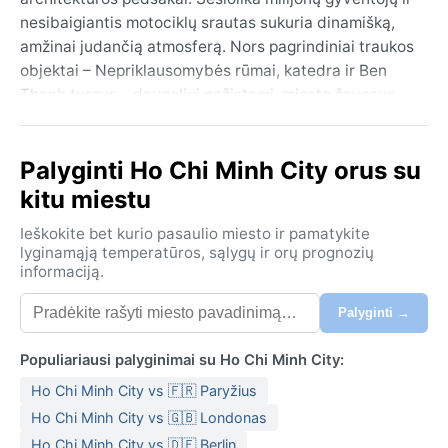
nesibaigiantis motociklų srautas sukuria dinamišką,
amžinai judančią atmosferą. Nors pagrindiniai traukos
objektai – Nepriklausomybės rūmai, katedra ir Ben
Thanh turgus – daugeliui pažįstami, miesto žavesys
slypi siaurų alėjų, gatvės maisto ir šalia dunksančio
Mekongo deltos kraštovaizdžio derinyje. Pietiniame
Palyginti Ho Chi Minh City orus su
Vietnamo gale, prie Saigono upės, šis metropolis
alsuoja karšta, drėgna energija.
kitu miestu
Klimatas pagal Köppen klasifikaciją yra Aw – atogrąžų
Ieškokite bet kurio pasaulio miesto ir pamatykite
savana. Čia nėra tikros žiemos: ištisus metus
lyginamąją temperatūros, sąlygų ir orų prognozių
informaciją.
temperatūra svyruoja tarp 26–35 °C. Išskiriami tik du
sezonai: sausasis (lapkritis–balandis) ir drėgnasis
Palyginti →
(gegužė–spalis). Sausąjį sezoną saulė kaitina nuo ryto
iki vakaro, nors gruodį–vasarį šiek tiek vėsiau.
Populiariausi palyginimai su Ho Chi Minh City:
Drėgnasis – tai kasdienės smarkios liūtys, dažniausiai
Ho Chi Minh City vs 🇫🇷 Paryžius
popietėmis. Drėgmė nuolat aukšta – dažnai virš 80 %.
Keliaujant reikėtų rinktis lengvus, kvėpuojančius
Ho Chi Minh City vs 🇬🇧 Londonas
medvilninius drabužius, tvirtus basučius ar sandalus,
Ho Chi Minh City vs 🇩🇪 Berlin