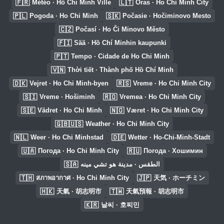
🇫🇷
🇱🇹
Météo · Hô Chi Minh Ville
Oras · Ho Chi Minh City
🇵🇱
🇸🇰
Pogoda · Ho Chi Minh
Počasie · Hočiminovo Mesto
🇨🇿
Počasí · Ho Či Minovo Město
🇫🇮
Sää · Hồ Chí Minhin kaupunki
🇵🇹
Tempo · Cidade de Ho Chi Minh
🇻🇳
Thời tiết · Thành phố Hồ Chí Minh
🇩🇰
🇷🇸
Vejret · Ho Chi Minh-byen
Vreme · Ho Chi Minh City
🇸🇮
🇷🇴
Vreme · Hošiminh
Vremea · Ho Chi Minh City
🇸🇪
🇳🇴
Vädret · Ho Chi Minh
Været · Ho Chi Minh City
🇬🇧🇺🇸
Weather · Ho Chi Minh City
🇳🇱
🇩🇪
Weer · Ho Chi Minhstad
Wetter · Ho-Chi-Minh-Stadt
🇺🇦
🇷🇺
Погода · Ho Chi Minh City
Погода · Хошимин
🇸🇦
الطقس · مدينة هو تشي مينه
🇹🇭
🇯🇵
สภาพอากาศ · Ho Chi Minh City
天気 · ホーチミン
🇭🇰
🇹🇼
天氣 · 胡志明市
天氣預報 · 胡志明市
🇰🇷
날씨 · 호찌민