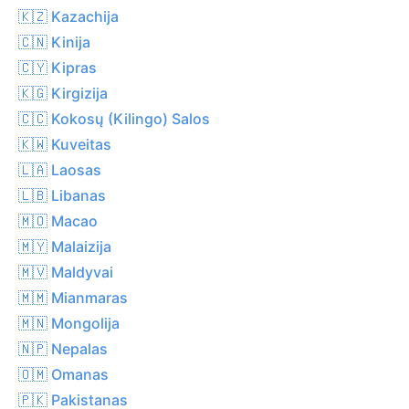
🇰🇿 Kazachija
🇨🇳 Kinija
🇨🇾 Kipras
🇰🇬 Kirgizija
🇨🇨 Kokosų (Kilingo) Salos
🇰🇼 Kuveitas
🇱🇦 Laosas
🇱🇧 Libanas
🇲🇴 Macao
🇲🇾 Malaizija
🇲🇻 Maldyvai
🇲🇲 Mianmaras
🇲🇳 Mongolija
🇳🇵 Nepalas
🇴🇲 Omanas
🇵🇰 Pakistanas