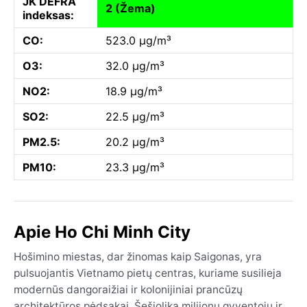
JK DEFRA
2 (Žema)
indeksas:
CO:
523.0 µg/m³
O3:
32.0 µg/m³
NO2:
18.9 µg/m³
SO2:
22.5 µg/m³
PM2.5:
20.2 µg/m³
PM10:
23.3 µg/m³
Apie Ho Chi Minh City
Hošimino miestas, dar žinomas kaip Saigonas, yra
pulsuojantis Vietnamo pietų centras, kuriame susilieja
modernūs dangoraižiai ir kolonijiniai prancūzų
architektūros pėdsakai. Šešiolika milijonų gyventojų ir