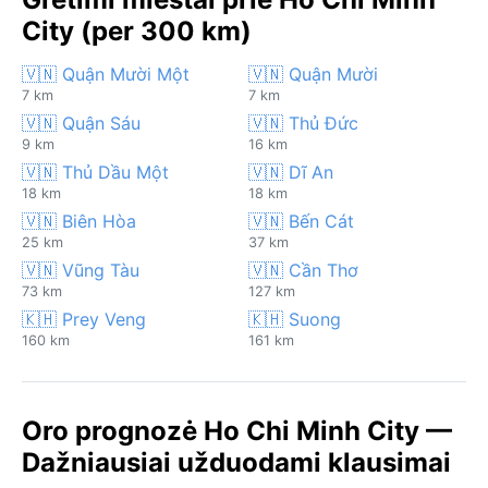
City (per 300 km)
🇻🇳 Quận Mười Một
🇻🇳 Quận Mười
7 km
7 km
🇻🇳 Quận Sáu
🇻🇳 Thủ Đức
9 km
16 km
🇻🇳 Thủ Dầu Một
🇻🇳 Dĩ An
18 km
18 km
🇻🇳 Biên Hòa
🇻🇳 Bến Cát
25 km
37 km
🇻🇳 Vũng Tàu
🇻🇳 Cần Thơ
73 km
127 km
🇰🇭 Prey Veng
🇰🇭 Suong
160 km
161 km
Oro prognozė Ho Chi Minh City —
Dažniausiai užduodami klausimai