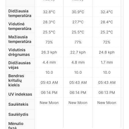
Didžiausia
32.8°C
30.9°C
32.4°C
temperatūra
28.3°C
27.7°C
28.4°C
Vidutinė
temperatūra
25.5°C
25.5°C
25.2°C
Mažiausia
temperatūra
73%
77%
72%
Vidutinis
26.3 kph
22.7 kph
24.8 kph
drėgnumas
4.4 mm
4.8 mm
1.7 mm
Didžiausias
vėjas
10.0
10.0
10.0
Bendras
kritulių
05:43 AM
05:43 AM
05:43 AM
0
kiekis
06:14 PM
06:14 PM
06:13 PM
UV indeksas
New Moon
New Moon
New Moon
N
Saulėtekis
Saulėlydis
Mėnulio
fazė