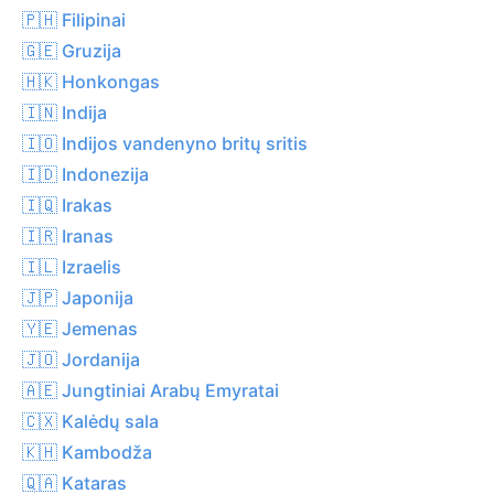
🇵🇭 Filipinai
🇬🇪 Gruzija
🇭🇰 Honkongas
🇮🇳 Indija
🇮🇴 Indijos vandenyno britų sritis
🇮🇩 Indonezija
🇮🇶 Irakas
🇮🇷 Iranas
🇮🇱 Izraelis
🇯🇵 Japonija
🇾🇪 Jemenas
🇯🇴 Jordanija
🇦🇪 Jungtiniai Arabų Emyratai
🇨🇽 Kalėdų sala
🇰🇭 Kambodža
🇶🇦 Kataras