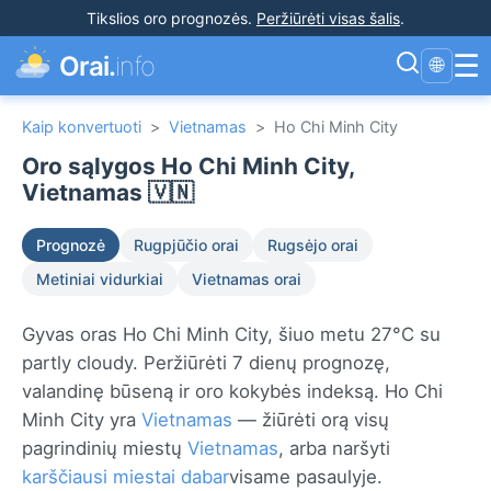
Tikslios oro prognozės
.
Peržiūrėti visas šalis
.
☰
Orai.
info
🌐
Kaip konvertuoti
>
Vietnamas
>
Ho Chi Minh City
Oro sąlygos Ho Chi Minh City,
Vietnamas 🇻🇳
Prognozė
Rugpjūčio orai
Rugsėjo orai
Metiniai vidurkiai
Vietnamas orai
Gyvas oras Ho Chi Minh City, šiuo metu 27°C su
partly cloudy. Peržiūrėti 7 dienų prognozę,
valandinę būseną ir oro kokybės indeksą. Ho Chi
Minh City yra
Vietnamas
— žiūrėti orą visų
pagrindinių miestų
Vietnamas
, arba naršyti
karščiausi miestai dabar
visame pasaulyje.