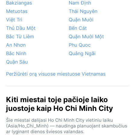
Bakziangas
Nam Định
Metuotas
Thái Nguyên
Việt Trì
Quận Mười
Thủ Dầu Một
Bến Cát
Bắc Từ Liêm
Quận Mười Một
An Nhơn
Phu Quoc
Bắc Ninh
Quảng Ngãi
Quận Sáu
Peržiūrėti orą visuose miestuose Vietnamas
Kiti miestai toje pačioje laiko
juostoje kaip Ho Chi Minh City
Šie miestai dalijasi Ho Chi Minh City vietiniu laiku
(Asia/Ho_Chi_Minh) — naudinga planuojant skambučius
ar lyginant dienos šviesos valandas.