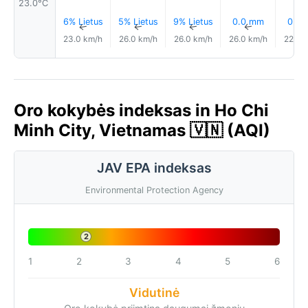
23.0°C
6% Lietus
5% Lietus
9% Lietus
0.0 mm
0.2
↑
↑
↑
↑
23.0 km/h
26.0 km/h
26.0 km/h
26.0 km/h
22.0 
Oro kokybės indeksas in Ho Chi
Minh City, Vietnamas 🇻🇳 (AQI)
JAV EPA indeksas
Environmental Protection Agency
2
1
2
3
4
5
6
Vidutinė