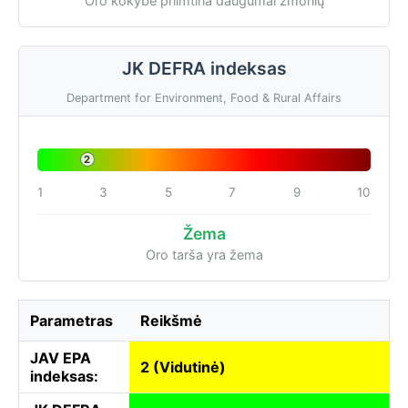
Oro kokybė priimtina daugumai žmonių
JK DEFRA indeksas
Department for Environment, Food & Rural Affairs
2
1
3
5
7
9
10
Žema
Oro tarša yra žema
Parametras
Reikšmė
JAV EPA
2 (Vidutinė)
indeksas: