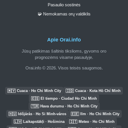
Pasaulio sostinės
🧩 Nemokamas orų valdiklis
Apie Orai.info
Jūsų patikimas šaltinis tikslioms, gyvoms oro
prognozėms visame pasaulyje.
Orai.info © 2026. Visos teisės saugomos.
🇲🇾
🇮🇩
Cuaca · Ho Chi Minh City
Cuaca · Kota Hồ Chí Minh
🇪🇸
El tiempo · Ciudad Ho Chi Minh
🇹🇷
Hava durumu · Ho Chi Minh City
🇭🇺
🇪🇪
Időjárás · Ho Si Minh-város
Ilm · Ho Chi Minh City
🇱🇻
🇮🇹
Laikapstākļi · Hošimina
Meteo · Ho Chi Minh