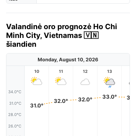
Valandinė oro prognozė Ho Chi
Minh City, Vietnamas 🇻🇳
šiandien
Monday, August 10, 2026
10
11
12
13
1
34.0°C
33.0°
33.
32.0°
32.0°
31.0°C
31.0°
28.0°C
26.0°C