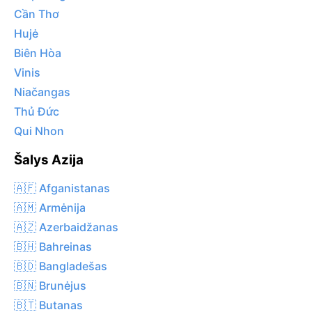
Cần Thơ
Hujė
Biên Hòa
Vinis
Niačangas
Thủ Đức
Qui Nhon
Šalys Azija
🇦🇫 Afganistanas
🇦🇲 Armėnija
🇦🇿 Azerbaidžanas
🇧🇭 Bahreinas
🇧🇩 Bangladešas
🇧🇳 Brunėjus
🇧🇹 Butanas