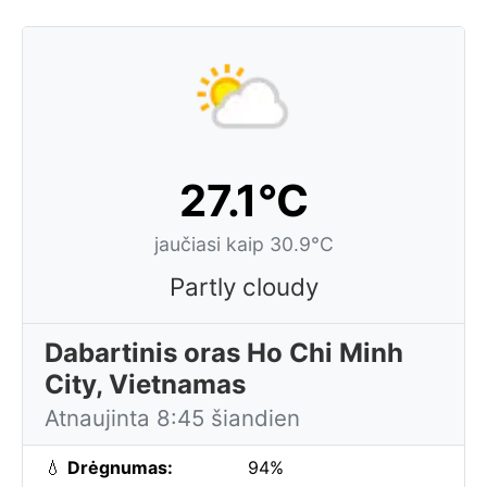
27.1°C
jaučiasi kaip 30.9°C
Partly cloudy
Dabartinis oras Ho Chi Minh
City, Vietnamas
Atnaujinta 8:45 šiandien
💧
Drėgnumas:
94%