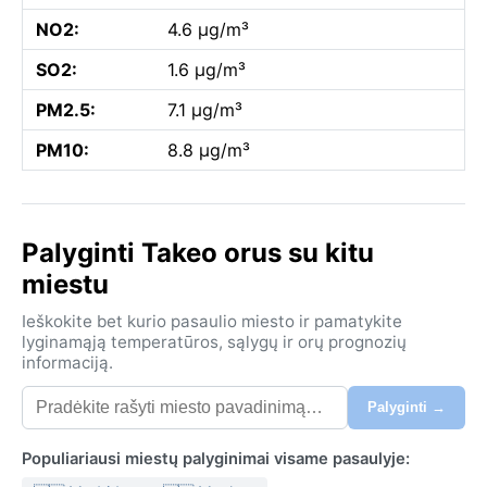
NO2:
4.6 µg/m³
SO2:
1.6 µg/m³
PM2.5:
7.1 µg/m³
PM10:
8.8 µg/m³
Palyginti Takeo orus su kitu
miestu
Ieškokite bet kurio pasaulio miesto ir pamatykite
lyginamąją temperatūros, sąlygų ir orų prognozių
informaciją.
Palyginti →
Populiariausi miestų palyginimai visame pasaulyje: