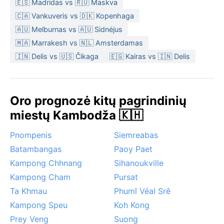
🇪🇸 Madridas vs 🇷🇺 Maskva
🇨🇦 Vankuveris vs 🇩🇰 Kopenhaga
🇦🇺 Melburnas vs 🇦🇺 Sidnėjus
🇲🇦 Marrakesh vs 🇳🇱 Amsterdamas
🇮🇳 Delis vs 🇺🇸 Čikaga
🇪🇬 Kairas vs 🇮🇳 Delis
Oro prognozė kitų pagrindinių
miestų Kambodža 🇰🇭
Pnompenis
Siemreabas
Batambangas
Paoy Paet
Kampong Chhnang
Sihanoukville
Kampong Cham
Pursat
Ta Khmau
Phumĭ Véal Srê
Kampong Speu
Koh Kong
Prey Veng
Suong