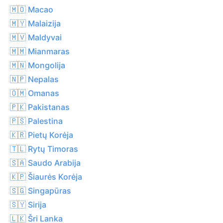
🇲🇴 Macao
🇲🇾 Malaizija
🇲🇻 Maldyvai
🇲🇲 Mianmaras
🇲🇳 Mongolija
🇳🇵 Nepalas
🇴🇲 Omanas
🇵🇰 Pakistanas
🇵🇸 Palestina
🇰🇷 Pietų Korėja
🇹🇱 Rytų Timoras
🇸🇦 Saudo Arabija
🇰🇵 Šiaurės Korėja
🇸🇬 Singapūras
🇸🇾 Sirija
🇱🇰 Šri Lanka