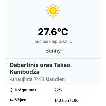
27.6°C
jaučiasi kaip 30.2°C
Sunny
Dabartinis oras Takeo,
Kambodža
Atnaujinta 7:45 šiandien
💧
Drėgnumas:
72%
🌬️
Vėjas:
17.3 kph (260°)