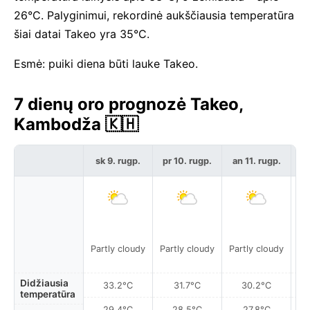
26°C. Palyginimui, rekordinė aukščiausia temperatūra
šiai datai Takeo yra 35°C.
Esmė: puiki diena būti lauke Takeo.
7 dienų oro prognozė Takeo,
Kambodža 🇰🇭
sk 9. rugp.
pr 10. rugp.
an 11. rugp.
t
Partly cloudy
Partly cloudy
Partly cloudy
Pa
Didžiausia
33.2°C
31.7°C
30.2°C
temperatūra
29.4°C
28.5°C
27.8°C