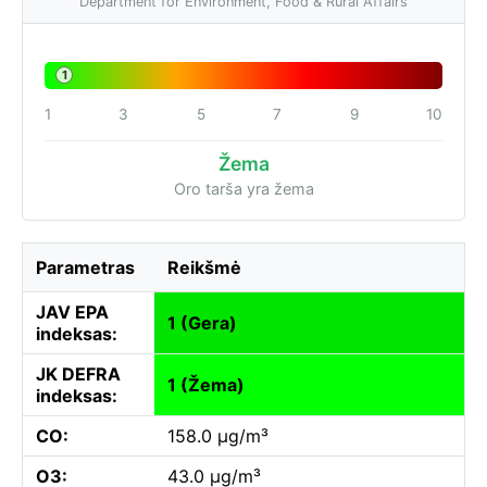
Department for Environment, Food & Rural Affairs
1
1
3
5
7
9
10
Žema
Oro tarša yra žema
Parametras
Reikšmė
JAV EPA
1 (Gera)
indeksas:
JK DEFRA
1 (Žema)
indeksas:
CO:
158.0 µg/m³
O3:
43.0 µg/m³