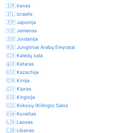
🇮🇷 Iranas
🇮🇱 Izraelis
🇯🇵 Japonija
🇾🇪 Jemenas
🇯🇴 Jordanija
🇦🇪 Jungtiniai Arabų Emyratai
🇨🇽 Kalėdų sala
🇶🇦 Kataras
🇰🇿 Kazachija
🇨🇳 Kinija
🇨🇾 Kipras
🇰🇬 Kirgizija
🇨🇨 Kokosų (Kilingo) Salos
🇰🇼 Kuveitas
🇱🇦 Laosas
🇱🇧 Libanas