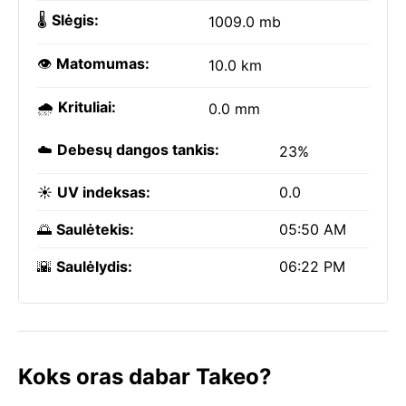
🌡️
Slėgis:
1009.0 mb
👁️
Matomumas:
10.0 km
🌧️
Krituliai:
0.0 mm
☁️
Debesų dangos tankis:
23%
☀️
UV indeksas:
0.0
🌅
Saulėtekis:
05:50 AM
🌇
Saulėlydis:
06:22 PM
Koks oras dabar Takeo?