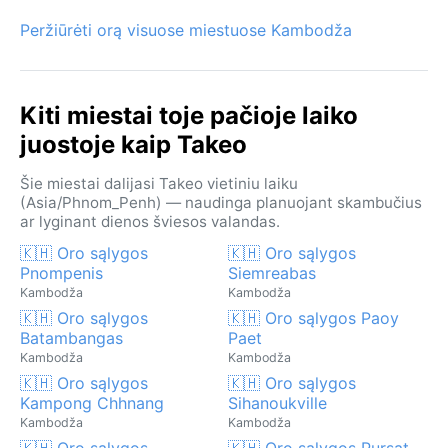
Peržiūrėti orą visuose miestuose Kambodža
Kiti miestai toje pačioje laiko
juostoje kaip Takeo
Šie miestai dalijasi Takeo vietiniu laiku
(Asia/Phnom_Penh) — naudinga planuojant skambučius
ar lyginant dienos šviesos valandas.
🇰🇭 Oro sąlygos
🇰🇭 Oro sąlygos
Pnompenis
Siemreabas
Kambodža
Kambodža
🇰🇭 Oro sąlygos
🇰🇭 Oro sąlygos Paoy
Batambangas
Paet
Kambodža
Kambodža
🇰🇭 Oro sąlygos
🇰🇭 Oro sąlygos
Kampong Chhnang
Sihanoukville
Kambodža
Kambodža
🇰🇭 Oro sąlygos
🇰🇭 Oro sąlygos Pursat