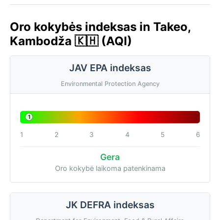
Oro kokybės indeksas in Takeo,
Kambodža 🇰🇭 (AQI)
JAV EPA indeksas
Environmental Protection Agency
1
1
2
3
4
5
6
Gera
Oro kokybė laikoma patenkinama
JK DEFRA indeksas