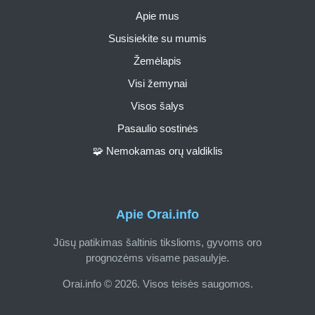
Apie mus
Susisiekite su mumis
Žemėlapis
Visi žemynai
Visos šalys
Pasaulio sostinės
🧩 Nemokamas orų valdiklis
Apie Orai.info
Jūsų patikimas šaltinis tikslioms, gyvoms oro
prognozėms visame pasaulyje.
Orai.info © 2026. Visos teisės saugomos.