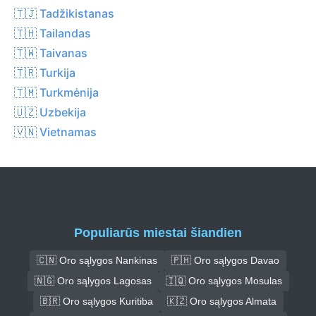
🇹🇯 Tadžikistanas
🇹🇭 Tailandas
🇹🇼 Taivanas
🇹🇷 Turkija
🇹🇲 Turkmėnija
🇺🇿 Uzbekija
🇻🇳 Vietnamas
Populiarūs miestai šiandien
🇨🇳 Oro sąlygos Nankinas
🇵🇭 Oro sąlygos Davao
🇳🇬 Oro sąlygos Lagosas
🇮🇶 Oro sąlygos Mosulas
🇧🇷 Oro sąlygos Kuritiba
🇰🇿 Oro sąlygos Almata