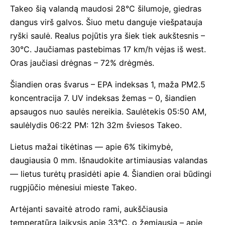
Takeo šią valandą maudosi 28°C šilumoje, giedras
dangus virš galvos. Šiuo metu danguje viešpatauja
ryški saulė. Realus pojūtis yra šiek tiek aukštesnis –
30°C. Jaučiamas pastebimas 17 km/h vėjas iš west.
Oras jaučiasi drėgnas – 72% drėgmės.
Šiandien oras švarus – EPA indeksas 1, maža PM2.5
koncentracija 7. UV indeksas žemas – 0, šiandien
apsaugos nuo saulės nereikia. Saulėtekis 05:50 AM,
saulėlydis 06:22 PM: 12h 32m šviesos Takeo.
Lietus mažai tikėtinas — apie 6% tikimybė,
daugiausia 0 mm. Išnaudokite artimiausias valandas
— lietus turėtų prasidėti apie 4. Šiandien orai būdingi
rugpjūčio mėnesiui mieste Takeo.
Artėjanti savaitė atrodo rami, aukščiausia
temperatūra laikysis apie 33°C, o žemiausia – apie