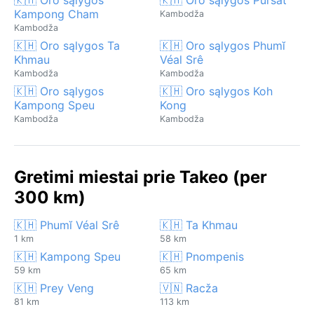
Kampong Cham
Kambodža
Kambodža
🇰🇭 Oro sąlygos Ta
🇰🇭 Oro sąlygos Phumĭ
Khmau
Véal Srê
Kambodža
Kambodža
🇰🇭 Oro sąlygos
🇰🇭 Oro sąlygos Koh
Kampong Speu
Kong
Kambodža
Kambodža
Gretimi miestai prie Takeo (per
300 km)
🇰🇭 Phumĭ Véal Srê
🇰🇭 Ta Khmau
1 km
58 km
🇰🇭 Kampong Speu
🇰🇭 Pnompenis
59 km
65 km
🇰🇭 Prey Veng
🇻🇳 Racža
81 km
113 km