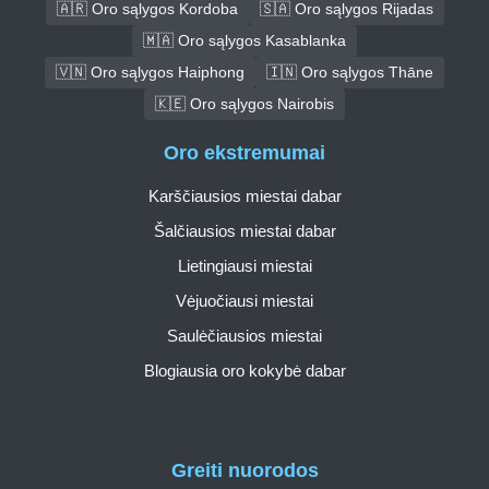
🇦🇷 Oro sąlygos Kordoba
🇸🇦 Oro sąlygos Rijadas
🇲🇦 Oro sąlygos Kasablanka
🇻🇳 Oro sąlygos Haiphong
🇮🇳 Oro sąlygos Thāne
🇰🇪 Oro sąlygos Nairobis
Oro ekstremumai
Karščiausios miestai dabar
Šalčiausios miestai dabar
Lietingiausi miestai
Vėjuočiausi miestai
Saulėčiausios miestai
Blogiausia oro kokybė dabar
Greiti nuorodos