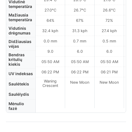
Vidutinė
temperatūra
27.0°C
26.7°C
26.6°C
Mažiausia
temperatūra
64%
67%
72%
Vidutinis
32.4 kph
31.3 kph
27.4 kph
drėgnumas
0.0 mm
0.7 mm
0.5 mm
Didžiausias
vėjas
9.0
6.0
6.0
Bendras
kritulių
05:50 AM
05:50 AM
05:50 AM
0
kiekis
06:22 PM
06:22 PM
06:21 PM
UV indeksas
Waning
New Moon
New Moon
N
Saulėtekis
Crescent
Saulėlydis
Mėnulio
fazė