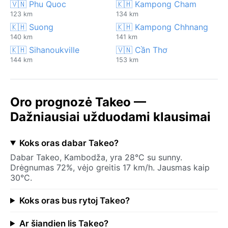
🇻🇳 Phu Quoc
🇰🇭 Kampong Cham
123 km
134 km
🇰🇭 Suong
🇰🇭 Kampong Chhnang
140 km
141 km
🇰🇭 Sihanoukville
🇻🇳 Cần Thơ
144 km
153 km
Oro prognozė Takeo —
Dažniausiai užduodami klausimai
Koks oras dabar Takeo?
Dabar Takeo, Kambodža, yra 28°C su sunny.
Drėgnumas 72%, vėjo greitis 17 km/h. Jausmas kaip
30°C.
Koks oras bus rytoj Takeo?
Ar šiandien lis Takeo?