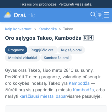
Tikslios oro prognozės
.
Peržiūrėti visas šalis
.
☰
Orai.
info
🌐
Kaip konvertuoti
>
Kambodža
>
Takeo
Oro sąlygos Takeo, Kambodža 🇰🇭
Prognozė
Rugpjūčio orai
Rugsėjo orai
Metiniai vidurkiai
Kambodža orai
Gyvas oras Takeo, šiuo metu 28°C su sunny.
Peržiūrėti 7 dienų prognozę, valandinę būseną ir
oro kokybės indeksą. Takeo yra
Kambodža
—
žiūrėti orą visų pagrindinių miestų
Kambodža
, arba
naršyti
karščiausi miestai dabar
visame pasaulyje.