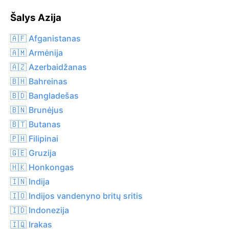
Šalys Azija
🇦🇫 Afganistanas
🇦🇲 Armėnija
🇦🇿 Azerbaidžanas
🇧🇭 Bahreinas
🇧🇩 Bangladešas
🇧🇳 Brunėjus
🇧🇹 Butanas
🇵🇭 Filipinai
🇬🇪 Gruzija
🇭🇰 Honkongas
🇮🇳 Indija
🇮🇴 Indijos vandenyno britų sritis
🇮🇩 Indonezija
🇮🇶 Irakas