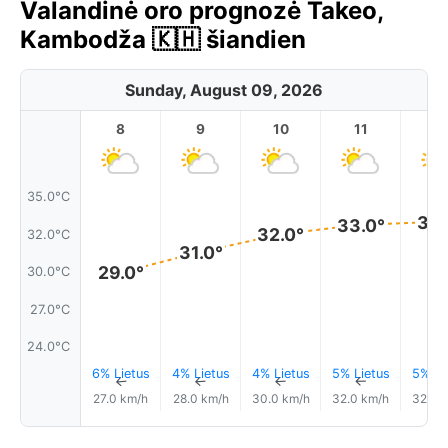
Valandinė oro prognozė Takeo,
Kambodža 🇰🇭 šiandien
Sunday, August 09, 2026
8
9
10
11
1
35.0°C
33.
33.0°
32.0°
32.0°C
31.0°
29.0°
30.0°C
27.0°C
24.0°C
6% Lietus
4% Lietus
4% Lietus
5% Lietus
5% Li
↑
↑
↑
↑
27.0 km/h
28.0 km/h
30.0 km/h
32.0 km/h
32.0 