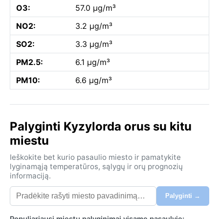
O3:
57.0 µg/m³
NO2:
3.2 µg/m³
SO2:
3.3 µg/m³
PM2.5:
6.1 µg/m³
PM10:
6.6 µg/m³
Palyginti Kyzylorda orus su kitu
miestu
Ieškokite bet kurio pasaulio miesto ir pamatykite
lyginamąją temperatūros, sąlygų ir orų prognozių
informaciją.
Palyginti →
Populiariausi miestų palyginimai visame pasaulyje: