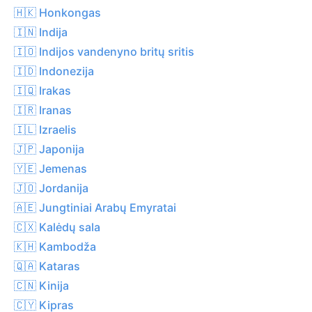
🇭🇰 Honkongas
🇮🇳 Indija
🇮🇴 Indijos vandenyno britų sritis
🇮🇩 Indonezija
🇮🇶 Irakas
🇮🇷 Iranas
🇮🇱 Izraelis
🇯🇵 Japonija
🇾🇪 Jemenas
🇯🇴 Jordanija
🇦🇪 Jungtiniai Arabų Emyratai
🇨🇽 Kalėdų sala
🇰🇭 Kambodža
🇶🇦 Kataras
🇨🇳 Kinija
🇨🇾 Kipras