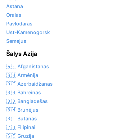
Astana
Oralas
Pavlodaras
Ust-Kamenogorsk
Semejus
Šalys Azija
🇦🇫 Afganistanas
🇦🇲 Armėnija
🇦🇿 Azerbaidžanas
🇧🇭 Bahreinas
🇧🇩 Bangladešas
🇧🇳 Brunėjus
🇧🇹 Butanas
🇵🇭 Filipinai
🇬🇪 Gruzija