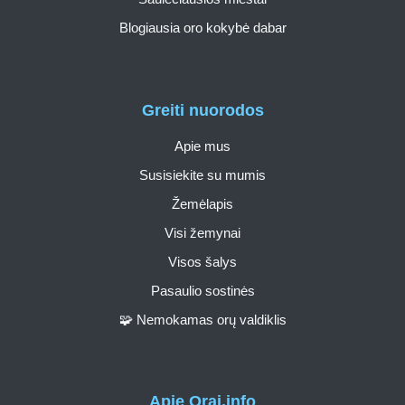
Blogiausia oro kokybė dabar
Greiti nuorodos
Apie mus
Susisiekite su mumis
Žemėlapis
Visi žemynai
Visos šalys
Pasaulio sostinės
🧩 Nemokamas orų valdiklis
Apie Orai.info