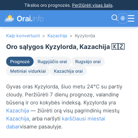
Tikslios oro prognozės
.
Peržiūrėti visas šalis
.
☰
Orai.
info
🌐
Kaip konvertuoti
>
Kazachija
>
Kyzylorda
Oro sąlygos Kyzylorda, Kazachija 🇰🇿
Prognozė
Rugpjūčio orai
Rugsėjo orai
Metiniai vidurkiai
Kazachija orai
Gyvas oras Kyzylorda, šiuo metu 24°C su partly
cloudy. Peržiūrėti 7 dienų prognozę, valandinę
būseną ir oro kokybės indeksą. Kyzylorda yra
Kazachija
— žiūrėti orą visų pagrindinių miestų
Kazachija
, arba naršyti
karščiausi miestai
dabar
visame pasaulyje.