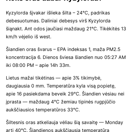
Kyzylorda šįvakar išlieka šilta – 24°C, padrikas
debesuotumas. Daliniai debesys virš Kyzylorda
šiąnakt. Ant odos jaučiasi maždaug 21°C. Tikėkitės 13
km/h vėjelio iš west.
Šiandien oras švarus – EPA indeksas 1, maža PM2.5
koncentracija 6. Dienos šviesa šiandien nuo 05:27 AM
iki 08:00 PM – apie 14h 33m.
Lietus mažai tikėtinas — apie 3% tikimybė,
daugiausia 0 mm. Temperatūra kyla visą popietę,
apie 16 pasiekdama beveik 29°C. Šiandien vėsiau nei
įprasta — maždaug 4°C žemiau tipinės rugpjūčio
aukščiausios temperatūros 33°C.
Šiltesnis oras atkeliauja vėliau šią savaitę — Monday
arti 40°C. Šiandienos aukščiausia temperatūra