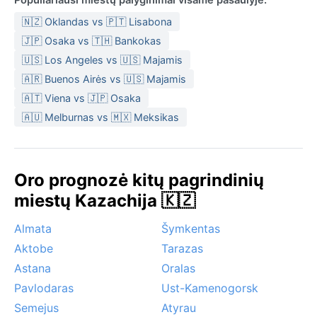
🇳🇿 Oklandas vs 🇵🇹 Lisabona
🇯🇵 Osaka vs 🇹🇭 Bankokas
🇺🇸 Los Angeles vs 🇺🇸 Majamis
🇦🇷 Buenos Airės vs 🇺🇸 Majamis
🇦🇹 Viena vs 🇯🇵 Osaka
🇦🇺 Melburnas vs 🇲🇽 Meksikas
Oro prognozė kitų pagrindinių
miestų Kazachija 🇰🇿
Almata
Šymkentas
Aktobe
Tarazas
Astana
Oralas
Pavlodaras
Ust-Kamenogorsk
Semejus
Atyrau