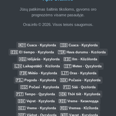
Jūsų patikimas šaltinis tikslioms, gyvoms oro
prognozėms visame pasaulyje.
Orai.info © 2026. Visos teisės saugomos.
🇲🇾
🇮🇩
Cuaca · Kyzylorda
Cuaca · Kyzylorda
🇪🇸
🇹🇷
El tiempo · Kyzylorda
Hava durumu · Kızılorda
🇭🇺
🇪🇪
Időjárás · Kyzylorda
Ilm · Kõzõlorda
🇱🇻
🇮🇹
Laikapstākļi · Kizilorda
Meteo · Qyzylorda
🇫🇷
🇱🇹
Météo · Kyzylorda
Oras · Kyzylorda
🇵🇱
🇸🇰
Pogoda · Kyzyłorda
Počasie · Kyzylorda
🇨🇿
🇫🇮
Počasí · Kyzylorda
Sää · Qızılorda
🇵🇹
🇻🇳
Tempo · Qyzylorda
Thời tiết · Kyzylorda
🇩🇰
🇷🇸
Vejret · Kyzylorda
Vreme · Кизилорда
🇸🇮
🇷🇴
Vreme · Kyzylorda
Vremea · Kîzîlorda
🇸🇪
🇳🇴
Vädret · Qyzylorda
Været · Kyzylorda