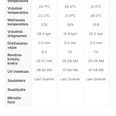
temperatūra
25.7°C
28.4°C
31.5°C
Vidutinė
temperatūra
22.2°C
21.9°C
26.0°C
Mažiausia
temperatūra
37%
30%
25%
Vidutinis
28.4 kph
15.8 kph
20.5 kph
drėgnumas
0.0 mm
0.0 mm
0.0 mm
Didžiausias
vėjas
6.0
7.0
7.0
Bendras
kritulių
05:27 AM
05:28 AM
05:29 AM
0
kiekis
08:00 PM
07:59 PM
07:58 PM
UV indeksas
Last Quarter
Last Quarter
Last Quarter
Saulėtekis
Saulėlydis
Mėnulio
fazė