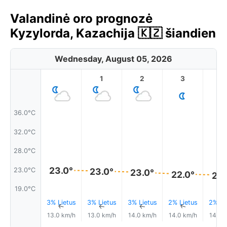
Valandinė oro prognozė
Kyzylorda, Kazachija 🇰🇿 šiandien
Wednesday, August 05, 2026
1
2
3
4
36.0°C
32.0°C
28.0°C
23.0°
23.0°C
23.0°
23.0°
22.0°
22.
19.0°C
3% Lietus
3% Lietus
3% Lietus
2% Lietus
2% Li
↑
↑
↑
↑
13.0 km/h
13.0 km/h
14.0 km/h
14.0 km/h
14.0 