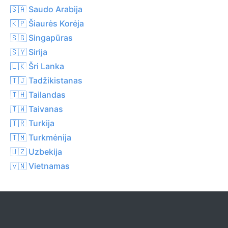
🇸🇦 Saudo Arabija
🇰🇵 Šiaurės Korėja
🇸🇬 Singapūras
🇸🇾 Sirija
🇱🇰 Šri Lanka
🇹🇯 Tadžikistanas
🇹🇭 Tailandas
🇹🇼 Taivanas
🇹🇷 Turkija
🇹🇲 Turkmėnija
🇺🇿 Uzbekija
🇻🇳 Vietnamas