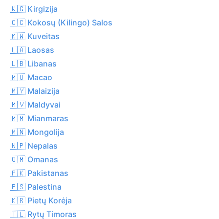
🇰🇬 Kirgizija
🇨🇨 Kokosų (Kilingo) Salos
🇰🇼 Kuveitas
🇱🇦 Laosas
🇱🇧 Libanas
🇲🇴 Macao
🇲🇾 Malaizija
🇲🇻 Maldyvai
🇲🇲 Mianmaras
🇲🇳 Mongolija
🇳🇵 Nepalas
🇴🇲 Omanas
🇵🇰 Pakistanas
🇵🇸 Palestina
🇰🇷 Pietų Korėja
🇹🇱 Rytų Timoras