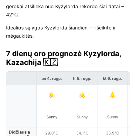
gerokai atsilieka nuo Kyzylorda rekordo šiai datai –
42°C.
Idealios sąlygos Kyzylorda šiandien — išeikite ir
mėgaukitės.
7 dienų oro prognozė Kyzylorda,
Kazachija 🇰🇿
an 4. rugp.
tr 5. rugp.
kt 6. rugp.
p
Sunny
Sunny
Sunny
Didžiausia
29.0°C
34.1°C
35.9°C