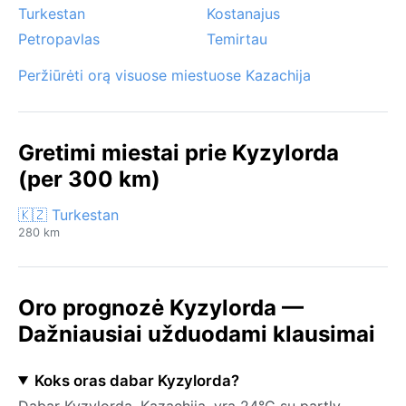
Turkestan
Kostanajus
Petropavlas
Temirtau
Peržiūrėti orą visuose miestuose Kazachija
Gretimi miestai prie Kyzylorda
(per 300 km)
🇰🇿 Turkestan
280 km
Oro prognozė Kyzylorda —
Dažniausiai užduodami klausimai
Koks oras dabar Kyzylorda?
Dabar Kyzylorda, Kazachija, yra 24°C su partly