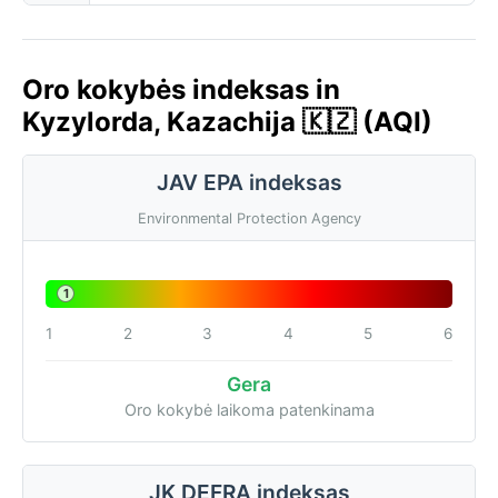
Oro kokybės indeksas in
Kyzylorda, Kazachija 🇰🇿 (AQI)
JAV EPA indeksas
Environmental Protection Agency
1
1
2
3
4
5
6
Gera
Oro kokybė laikoma patenkinama
JK DEFRA indeksas