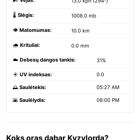
🌬️
Vėjas:
13.0 kph (294°)
🌡️
Slėgis:
1008.0 mb
👁️
Matomumas:
10.0 km
🌧️
Krituliai:
0.0 mm
☁️
Debesų dangos tankis:
31%
☀️
UV indeksas:
0.0
🌅
Saulėtekis:
05:27 AM
🌇
Saulėlydis:
08:00 PM
Koks oras dabar Kyzylorda?