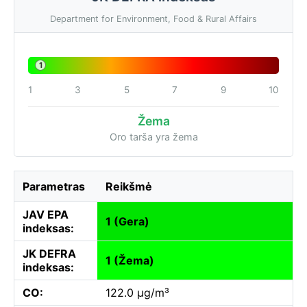
Department for Environment, Food & Rural Affairs
1
1
3
5
7
9
10
Žema
Oro tarša yra žema
Parametras
Reikšmė
JAV EPA
1 (Gera)
indeksas:
JK DEFRA
1 (Žema)
indeksas:
CO:
122.0 µg/m³