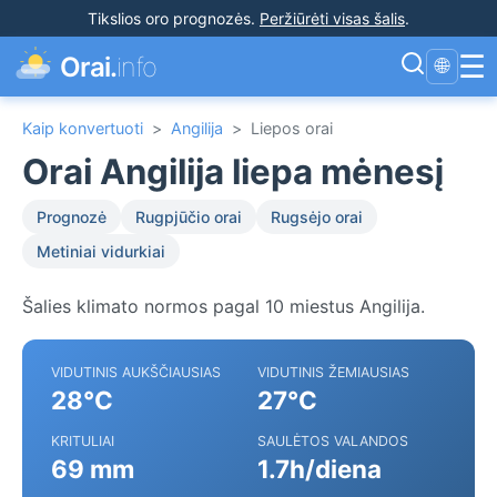
Tikslios oro prognozės
.
Peržiūrėti visas šalis
.
☰
Orai.
info
🌐
Kaip konvertuoti
>
Angilija
>
Liepos orai
Orai Angilija liepa mėnesį
Prognozė
Rugpjūčio orai
Rugsėjo orai
Metiniai vidurkiai
Šalies klimato normos pagal 10 miestus Angilija.
VIDUTINIS AUKŠČIAUSIAS
VIDUTINIS ŽEMIAUSIAS
28°C
27°C
KRITULIAI
SAULĖTOS VALANDOS
69 mm
1.7h/diena