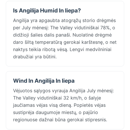
Is Angilija Humid In liepa?
Angilija yra apgaubta atogrąžų storio drėgmės
per July mėnesį: The Valley vidutiniškai 78%, o
didžioji šalies dalis panaši. Nuolatinė drėgmė
daro šiltą temperatūrą gerokai karštesnę, o net
naktys teikia ribotą vėsą. Lengvi medvilniniai
drabužiai yra būtini.
Wind In Angilija In liepa
Vėjuotos sąlygos vyrauja Angilija July mėnesį:
The Valley vidutiniškai 32 km/h, o šalyje
jaučiamas vėjas visą dieną. Popietės vėjas
sustiprėja daugumoje miestų, o pajūrio
regionuose dažnai būna gerokai stipresnis.