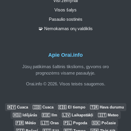
Visi žemynai
Visos šalys
Pasaulio sostinės
🧩 Nemokamas orų valdiklis
Apie Orai.info
Jūsų patikimas šaltinis tikslioms, gyvoms oro
prognozėms visame pasaulyje.
Orai.info © 2026. Visos teisės saugomos.
🇲🇾
🇮🇩
🇪🇸
🇹🇷
Cuaca
Cuaca
El tiempo
Hava durumu
🇭🇺
🇪🇪
🇱🇻
🇮🇹
Időjárás
Ilm
Laikapstākļi
Meteo
🇫🇷
🇱🇹
🇵🇱
🇸🇰
Météo
Oras
Pogoda
Počasie
🇨🇿
🇫🇮
🇵🇹
🇻🇳
Počasí
Sää
Tempo
Thời tiết