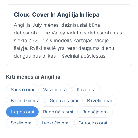
Cloud Cover In Angilija In liepa
Angilija July mėnesį dažniausiai būna
debesuota: The Valley vidutinis debesuotumas
siekia 75%, ir šis modelis kartojasi visoje
šalyje. Ryški saulė yra reta; daugumą dienų
dangus bus pilkas ir švelniai apšviestas.
Kiti mėnesiai Angilija
Sausio orai
Vasario orai
Kovo orai
Balandžio orai
Gegužės orai
Birželio orai
Liepos orai
Rugpjūčio orai
Rugsėjo orai
Spalio orai
Lapkričio orai
Gruodžio orai