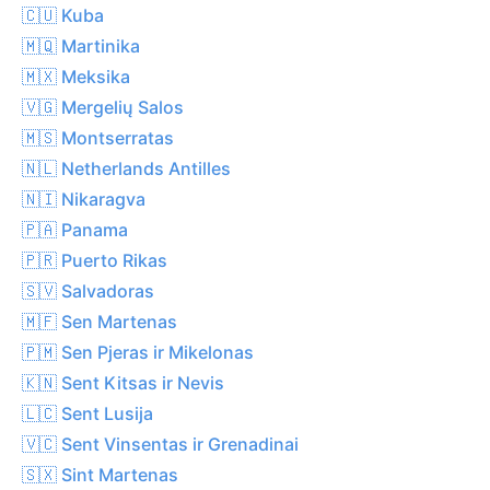
🇨🇺 Kuba
🇲🇶 Martinika
🇲🇽 Meksika
🇻🇬 Mergelių Salos
🇲🇸 Montserratas
🇳🇱 Netherlands Antilles
🇳🇮 Nikaragva
🇵🇦 Panama
🇵🇷 Puerto Rikas
🇸🇻 Salvadoras
🇲🇫 Sen Martenas
🇵🇲 Sen Pjeras ir Mikelonas
🇰🇳 Sent Kitsas ir Nevis
🇱🇨 Sent Lusija
🇻🇨 Sent Vinsentas ir Grenadinai
🇸🇽 Sint Martenas