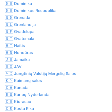
🇩🇲 Dominika
🇩🇴 Dominikos Respublika
🇬🇩 Grenada
🇬🇱 Grenlandija
🇬🇵 Gvadelupa
🇬🇹 Gvatemala
🇭🇹 Haitis
🇭🇳 Hondūras
🇯🇲 Jamaika
🇺🇸 JAV
🇻🇮 Jungtinių Valstijų Mergelių Salos
🇰🇾 Kaimanų salos
🇨🇦 Kanada
🇧🇶 Karibų Nyderlandai
🇨🇼 Kiurasao
🇨🇷 Kosta Rika