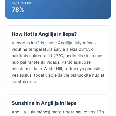
DRĖGNUMAS
78%
How Hot Is Angilija in liepa?
Vienodas karštis visoje Angilija July mėnesį:
vidutinė temperatūra šalyje siekia 28°C, o
naktimis nukrenta iki 27°C, nedidelis skirtumas
nuo pakrantės iki vidaus. Karščiausiuose
miestuose, kaip White Hill, rodmenys panašūs į
vėsiausius, todėl visoje šalyje planuokite nuolat
karštus orus.
Sunshine in Angilija in liepa
Angilija July mėnesį mato ribotą saulę: vos 1.7h