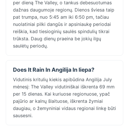
per dieną The Valley, o tankus debesuotumas
dažnas daugumoje regionų. Dienos šviesa taip
pat trumpa, nuo 5:45 am iki 6:50 pm, tačiau
nuolatiniai pilki dangūs ir apsiniaukę periodai
reiškia, kad tiesioginių saulės spindulių tikrai
trūksta. Daug dienų praeina be jokių ilgų
saulėtų periodų.
Does It Rain In Angilija In liepa?
Vidutinis kritulių kiekis apibūdina Angilija July
mėnesį: The Valley vidutiniškai iškrenta 69 mm
per 15 dienas. Kai kuriuose regionuose, ypač
pajūrio ar kalnų šlaituose, iškrenta žymiai
daugiau, o žemyniniai vidaus regionai linkę būti
sausesni.