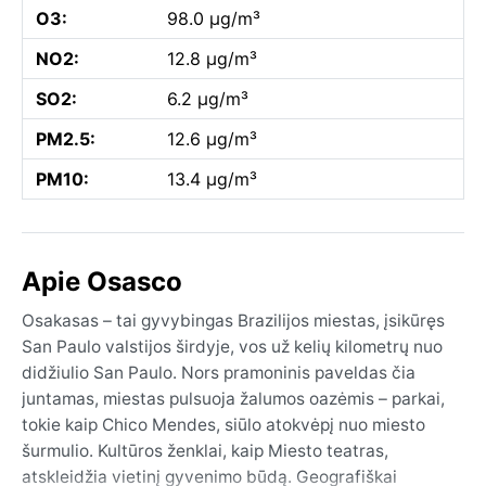
O3:
98.0 µg/m³
NO2:
12.8 µg/m³
SO2:
6.2 µg/m³
PM2.5:
12.6 µg/m³
PM10:
13.4 µg/m³
Apie Osasco
Osakasas – tai gyvybingas Brazilijos miestas, įsikūręs
San Paulo valstijos širdyje, vos už kelių kilometrų nuo
didžiulio San Paulo. Nors pramoninis paveldas čia
juntamas, miestas pulsuoja žalumos oazėmis – parkai,
tokie kaip Chico Mendes, siūlo atokvėpį nuo miesto
šurmulio. Kultūros ženklai, kaip Miesto teatras,
atskleidžia vietinį gyvenimo būdą. Geografiškai