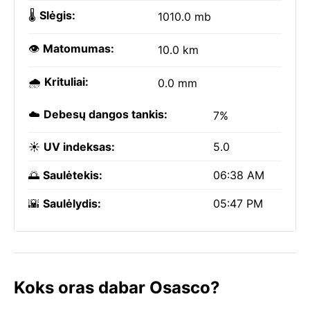
🌡️
Slėgis:
1010.0 mb
👁️
Matomumas:
10.0 km
🌧️
Krituliai:
0.0 mm
☁️
Debesų dangos tankis:
7%
☀️
UV indeksas:
5.0
🌅
Saulėtekis:
06:38 AM
🌇
Saulėlydis:
05:47 PM
Koks oras dabar Osasco?