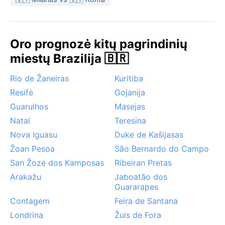
žiemą. Nors miestas nėra pajūryje, drėgmė ir karštis
primena atogrąžų klimatą.
Oro prognozė kitų pagrindinių
miestų Brazilija 🇧🇷
Rio de Žaneiras
Kuritiba
Resifė
Gojanija
Guarulhos
Masejas
Natal
Teresina
Nova Iguasu
Duke de Kašijasas
Žoan Pesoa
São Bernardo do Campo
San Žozė dos Kamposas
Ribeiran Pretas
Arakažu
Jaboatão dos
Guararapes
Contagem
Feira de Santana
Londrina
Žuis de Fora