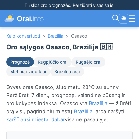
Tikslios oro prognozės
.
Peržiūrėti visas šalis
.
☰
Orai.
info
🌐
Kaip konvertuoti
>
Brazilija
>
Osasco
Oro sąlygos Osasco, Brazilija 🇧🇷
Prognozė
Rugpjūčio orai
Rugsėjo orai
Metiniai vidurkiai
Brazilija orai
Gyvas oras Osasco, šiuo metu 28°C su sunny.
Peržiūrėti 7 dienų prognozę, valandinę būseną ir
oro kokybės indeksą. Osasco yra
Brazilija
— žiūrėti
orą visų pagrindinių miestų
Brazilija
, arba naršyti
karščiausi miestai dabar
visame pasaulyje.