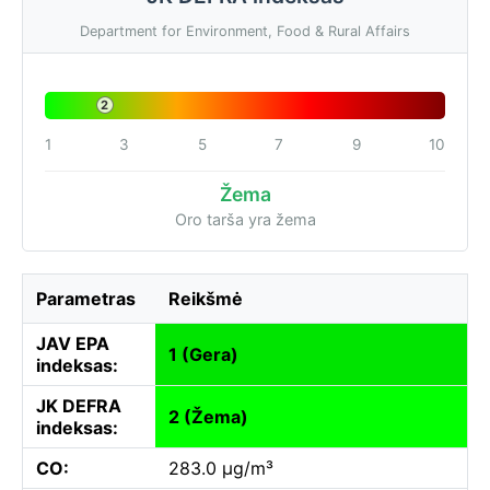
Department for Environment, Food & Rural Affairs
2
1
3
5
7
9
10
Žema
Oro tarša yra žema
Parametras
Reikšmė
JAV EPA
1 (Gera)
indeksas:
JK DEFRA
2 (Žema)
indeksas:
CO:
283.0 µg/m³