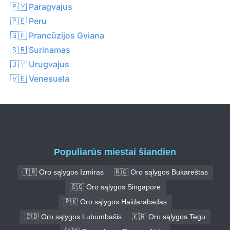
🇵🇾 Paragvajus
🇵🇪 Peru
🇬🇫 Prancūzijos Gviana
🇸🇷 Surinamas
🇺🇾 Urugvajus
🇻🇪 Venesuela
Populiarūs miestai šiandien
🇹🇷 Oro sąlygos Izmiras
🇷🇴 Oro sąlygos Bukareštas
🇸🇬 Oro sąlygos Singapore
🇵🇰 Oro sąlygos Haidarabadas
🇨🇩 Oro sąlygos Lubumbašis
🇰🇷 Oro sąlygos Tegu