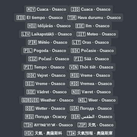
🇲🇾
🇮🇩
Cuaca · Osasco
Cuaca · Osasco
🇪🇸
🇹🇷
El tiempo · Osasco
Hava durumu · Osasco
🇭🇺
🇪🇪
Időjárás · Osasco
Ilm · Osasco
🇱🇻
🇮🇹
Laikapstākļi · Osasco
Meteo · Osasco
🇫🇷
🇱🇹
Météo · Osasco
Oras · Osasco
🇵🇱
🇸🇰
Pogoda · Osasco
Počasie · Osasco
🇨🇿
🇫🇮
Počasí · Osasco
Sää · Osasco
🇵🇹
🇻🇳
Tempo · Osasco
Thời tiết · Osasco
🇩🇰
🇷🇸
Vejret · Osasco
Vreme · Osasco
🇸🇮
🇷🇴
Vreme · Osasco
Vremea · Osasco
🇸🇪
🇳🇴
Vädret · Osasco
Været · Osasco
🇬🇧🇺🇸
🇳🇱
Weather · Osasco
Weer · Osasco
🇩🇪
🇺🇦
Wetter · Osasco
Погода · Osasco
🇷🇺
🇸🇦
Погода · Осаску
الطقس · Osasco
🇹🇭
🇯🇵
สภาพอากาศ · Osasco
天気 · Osasco
🇭🇰
🇹🇼
天氣 · 奧薩斯科
天氣預報 · 奧薩斯庫