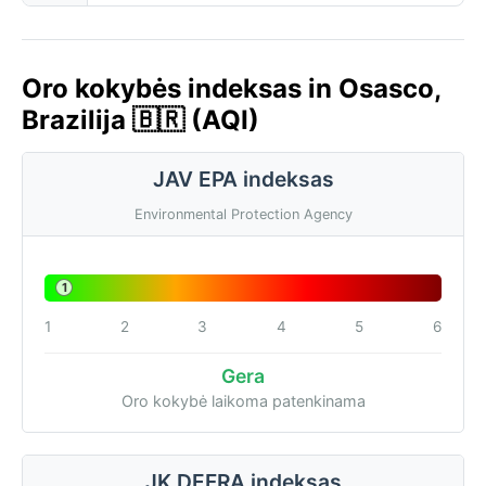
Oro kokybės indeksas in Osasco,
Brazilija 🇧🇷 (AQI)
JAV EPA indeksas
Environmental Protection Agency
1
1
2
3
4
5
6
Gera
Oro kokybė laikoma patenkinama
JK DEFRA indeksas