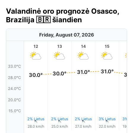
Valandinė oro prognozė Osasco,
Brazilija 🇧🇷 šiandien
Friday, August 07, 2026
12
13
14
15
1
33.0°C
31.0°
31.0°
30.0°
30.
30.0°
28.0°C
24.0°C
20.0°C
15.0°C
2% Lietus
2% Lietus
2% Lietus
3% Lietus
3% Li
↑
↑
↑
↑
28.0 km/h
25.0 km/h
27.0 km/h
22.0 km/h
19.0 