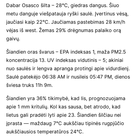
Dabar Osasco šilta – 28°C, giedras dangus. Šiuo
metu danguje viešpatauja ryški saulė. Įvertinus vėsą,
jaučiasi kaip 22°C. Jaučiamas pastebimas 28 km/h
vėjas iš west. Žemas 29% drėgnumas palaiko orą
gaivų.
Šiandien oras švarus – EPA indeksas 1, maža PM2.5
koncentracija 13. UV indeksas vidutinis – 5; akiniai
nuo saulės ir lengva apranga protingi apie vidurdienį.
Saulė patekėjo 06:38 AM ir nusileis 05:47 PM, dienos
šviesa truks 11h 9m.
Šiandien yra 36% tikimybė, kad lis, prognozuojama
apie 1 mm kritulių. Kol kas sausa, bet atrodo, kad
lietus gali pradėti lyti apie 23. Šiandien šilčiau nei
įprasta — maždaug 7°C aukščiau tipinės rugpjūčio
aukščiausios temperatūros 24°C.