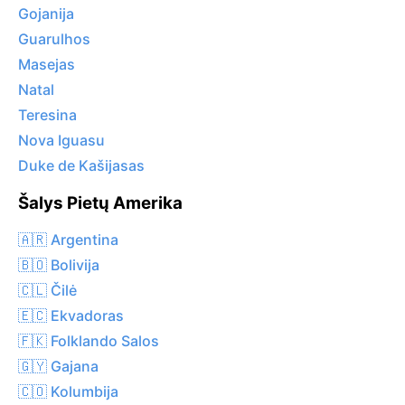
Gojanija
Guarulhos
Masejas
Natal
Teresina
Nova Iguasu
Duke de Kašijasas
Šalys Pietų Amerika
🇦🇷 Argentina
🇧🇴 Bolivija
🇨🇱 Čilė
🇪🇨 Ekvadoras
🇫🇰 Folklando Salos
🇬🇾 Gajana
🇨🇴 Kolumbija