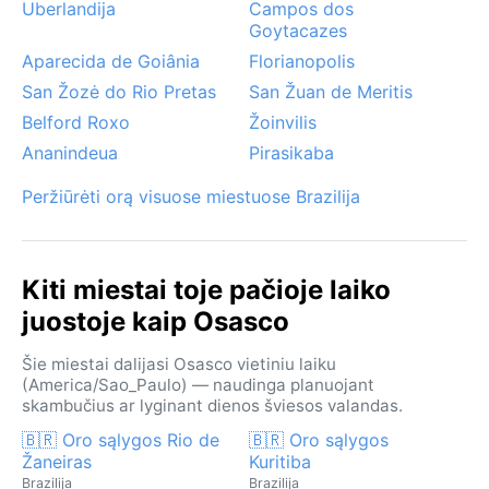
Uberlandija
Campos dos
Goytacazes
Aparecida de Goiânia
Florianopolis
San Žozė do Rio Pretas
San Žuan de Meritis
Belford Roxo
Žoinvilis
Ananindeua
Pirasikaba
Peržiūrėti orą visuose miestuose Brazilija
Kiti miestai toje pačioje laiko
juostoje kaip Osasco
Šie miestai dalijasi Osasco vietiniu laiku
(America/Sao_Paulo) — naudinga planuojant
skambučius ar lyginant dienos šviesos valandas.
🇧🇷 Oro sąlygos Rio de
🇧🇷 Oro sąlygos
Žaneiras
Kuritiba
Brazilija
Brazilija