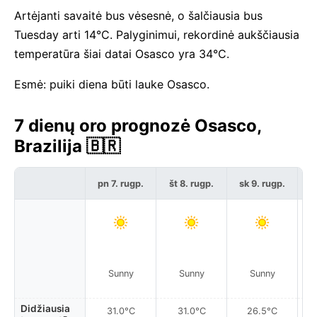
Artėjanti savaitė bus vėsesnė, o šalčiausia bus
Tuesday arti 14°C. Palyginimui, rekordinė aukščiausia
temperatūra šiai datai Osasco yra 34°C.
Esmė: puiki diena būti lauke Osasco.
7 dienų oro prognozė Osasco,
Brazilija 🇧🇷
pn 7. rugp.
št 8. rugp.
sk 9. rugp.
pr
P
Sunny
Sunny
Sunny
Didžiausia
31.0°C
31.0°C
26.5°C