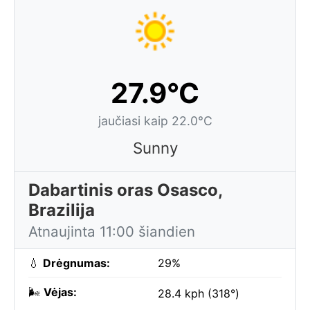
27.9°C
jaučiasi kaip 22.0°C
Sunny
Dabartinis oras Osasco,
Brazilija
Atnaujinta 11:00 šiandien
💧
Drėgnumas:
29%
🌬️
Vėjas:
28.4 kph (318°)