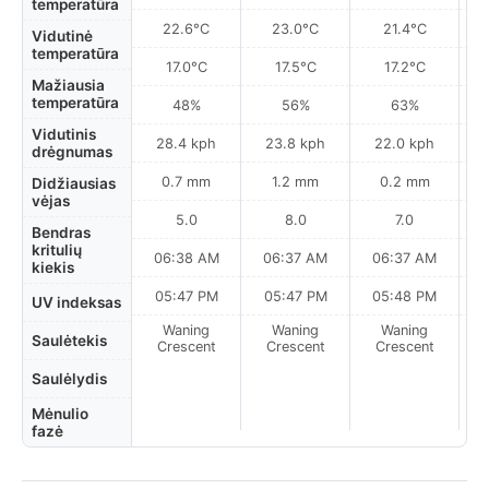
temperatūra
22.6°C
23.0°C
21.4°C
Vidutinė
temperatūra
17.0°C
17.5°C
17.2°C
Mažiausia
temperatūra
48%
56%
63%
Vidutinis
28.4 kph
23.8 kph
22.0 kph
drėgnumas
0.7 mm
1.2 mm
0.2 mm
Didžiausias
vėjas
5.0
8.0
7.0
Bendras
kritulių
06:38 AM
06:37 AM
06:37 AM
0
kiekis
05:47 PM
05:47 PM
05:48 PM
UV indeksas
Waning
Waning
Waning
N
Saulėtekis
Crescent
Crescent
Crescent
Saulėlydis
Mėnulio
fazė