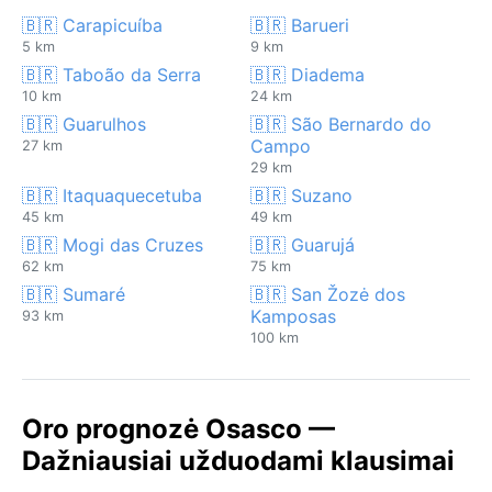
🇧🇷 Carapicuíba
🇧🇷 Barueri
5 km
9 km
🇧🇷 Taboão da Serra
🇧🇷 Diadema
10 km
24 km
🇧🇷 Guarulhos
🇧🇷 São Bernardo do
Campo
27 km
29 km
🇧🇷 Itaquaquecetuba
🇧🇷 Suzano
45 km
49 km
🇧🇷 Mogi das Cruzes
🇧🇷 Guarujá
62 km
75 km
🇧🇷 Sumaré
🇧🇷 San Žozė dos
Kamposas
93 km
100 km
Oro prognozė Osasco —
Dažniausiai užduodami klausimai