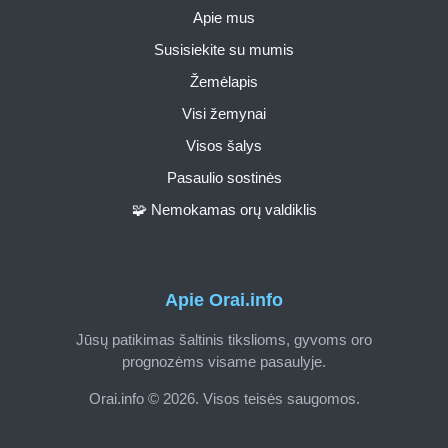
Apie mus
Susisiekite su mumis
Žemėlapis
Visi žemynai
Visos šalys
Pasaulio sostinės
🧩 Nemokamas orų valdiklis
Apie Orai.info
Jūsų patikimas šaltinis tikslioms, gyvoms oro
prognozėms visame pasaulyje.
Orai.info © 2026. Visos teisės saugomos.