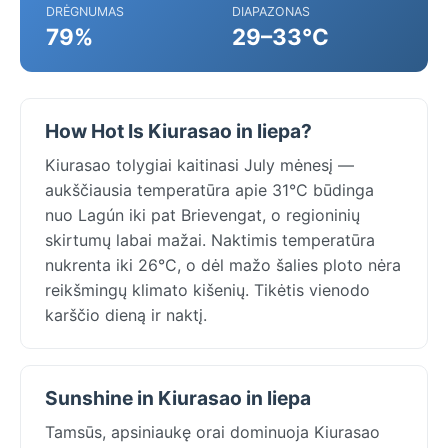
DRĖGNUMAS
DIAPAZONAS
79%
29–33°C
How Hot Is Kiurasao in liepa?
Kiurasao tolygiai kaitinasi July mėnesį —
aukščiausia temperatūra apie 31°C būdinga
nuo Lagún iki pat Brievengat, o regioninių
skirtumų labai mažai. Naktimis temperatūra
nukrenta iki 26°C, o dėl mažo šalies ploto nėra
reikšmingų klimato kišenių. Tikėtis vienodo
karščio dieną ir naktį.
Sunshine in Kiurasao in liepa
Tamsūs, apsiniaukę orai dominuoja Kiurasao