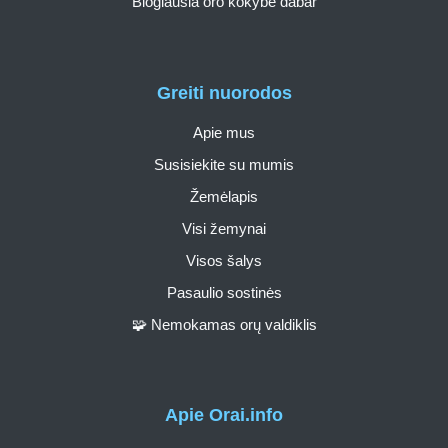
Blogiausia oro kokybė dabar
Greiti nuorodos
Apie mus
Susisiekite su mumis
Žemėlapis
Visi žemynai
Visos šalys
Pasaulio sostinės
🧩 Nemokamas orų valdiklis
Apie Orai.info