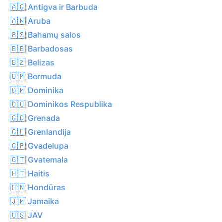
🇦🇬 Antigva ir Barbuda
🇦🇼 Aruba
🇧🇸 Bahamų salos
🇧🇧 Barbadosas
🇧🇿 Belizas
🇧🇲 Bermuda
🇩🇲 Dominika
🇩🇴 Dominikos Respublika
🇬🇩 Grenada
🇬🇱 Grenlandija
🇬🇵 Gvadelupa
🇬🇹 Gvatemala
🇭🇹 Haitis
🇭🇳 Hondūras
🇯🇲 Jamaika
🇺🇸 JAV