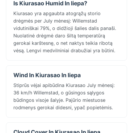
Is Kiurasao Humid In liepa?
Kiurasao yra apgaubta atogrąžų storio
drėgmės per July mėnesį: Willemstad
vidutiniškai 79%, o didžioji šalies dalis panaši.
Nuolatinė drėgmė daro šiltą temperatūrą
gerokai karštesnę, o net naktys teikia ribotą
vėsą. Lengvi medvilniniai drabužiai yra būtini.
Wind In Kiurasao In liepa
Stiprūs vėjai apibūdina Kiurasao July mėnesį:
36 km/h Willemstad, o gūsingos sąlygos
būdingos visoje šalyje. Pajūrio miestuose
rodmenys gerokai didesni, ypač popietėmis.
Cloud Cover In Kiurasao In liepa