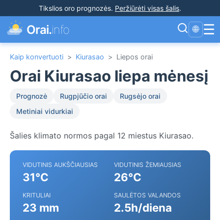
Tikslios oro prognozės
.
Peržiūrėti visas šalis
.
☰
Orai.
info
🌐
Kaip konvertuoti
>
Kiurasao
>
Liepos orai
Orai Kiurasao liepa mėnesį
Prognozė
Rugpjūčio orai
Rugsėjo orai
Metiniai vidurkiai
Šalies klimato normos pagal 12 miestus Kiurasao.
VIDUTINIS AUKŠČIAUSIAS
VIDUTINIS ŽEMIAUSIAS
31°C
26°C
KRITULIAI
SAULĖTOS VALANDOS
23 mm
2.5h/diena