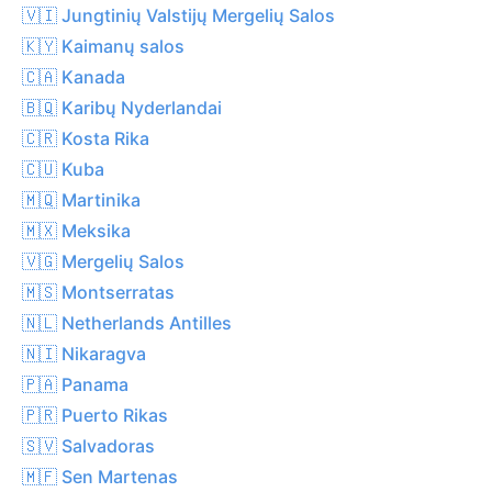
🇻🇮 Jungtinių Valstijų Mergelių Salos
🇰🇾 Kaimanų salos
🇨🇦 Kanada
🇧🇶 Karibų Nyderlandai
🇨🇷 Kosta Rika
🇨🇺 Kuba
🇲🇶 Martinika
🇲🇽 Meksika
🇻🇬 Mergelių Salos
🇲🇸 Montserratas
🇳🇱 Netherlands Antilles
🇳🇮 Nikaragva
🇵🇦 Panama
🇵🇷 Puerto Rikas
🇸🇻 Salvadoras
🇲🇫 Sen Martenas