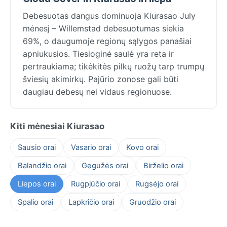
Debesuotas dangus dominuoja Kiurasao July
mėnesį – Willemstad debesuotumas siekia
69%, o daugumoje regionų sąlygos panašiai
apniukusios. Tiesioginė saulė yra reta ir
pertraukiama; tikėkitės pilkų ruožų tarp trumpų
šviesių akimirkų. Pajūrio zonose gali būti
daugiau debesų nei vidaus regionuose.
Kiti mėnesiai Kiurasao
Sausio orai
Vasario orai
Kovo orai
Balandžio orai
Gegužės orai
Birželio orai
Liepos orai
Rugpjūčio orai
Rugsėjo orai
Spalio orai
Lapkričio orai
Gruodžio orai