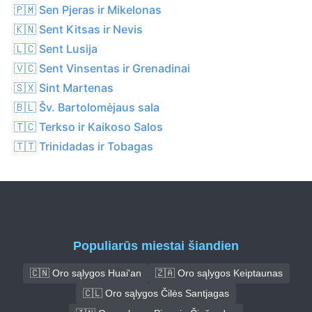
🇵🇲 Sen Pjeras ir Mikelonas
🇰🇳 Sent Kitsas ir Nevis
🇱🇨 Sent Lusija
🇻🇨 Sent Vinsentas ir Grenadinai
🇸🇽 Sint Martenas
🇧🇱 Šv. Bartolomėjaus sala
🇹🇨 Terkso ir Kaikoso Salos
🇹🇹 Trinidadas ir Tobagas
Populiarūs miestai šiandien
🇨🇳 Oro sąlygos Huai'an
🇿🇦 Oro sąlygos Keiptaunas
🇨🇱 Oro sąlygos Čilės Santjagas