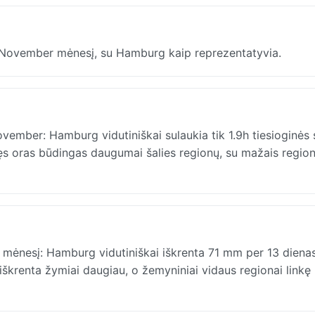
°C November mėnesį, su Hamburg kaip reprezentatyvia.
vember: Hamburg vidutiniškai sulaukia tik 1.9h tiesioginės 
kęs oras būdingas daugumai šalies regionų, su mažais region
r mėnesį: Hamburg vidutiniškai iškrenta 71 mm per 13 dienas
iškrenta žymiai daugiau, o žemyniniai vidaus regionai linkę 