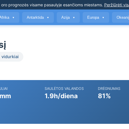
s oro prognozės
visame pasaulyje esančioms miestams
.
Peržiūrėti vis
Afrika
Antarktida
Azija
Europa
Okeani
▼
▼
▼
▼
sį
 vidurkiai
ULIAI
SAULĖTOS VALANDOS
DRĖGNUMAS
 mm
1.9h/diena
81%