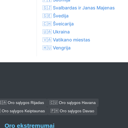
🇸🇯 Svalbardas ir Janas Majenas
🇸🇪 Švedija
🇨🇭 Šveicarija
🇺🇦 Ukraina
🇻🇦 Vatikano miestas
🇭🇺 Vengrija
🇸🇦 Oro sąlygos Rijadas
🇨🇺 Oro sąlygos Havana
 Oro sąlygos Keiptaunas
🇵🇭 Oro sąlygos Davao
Oro ekstremumai