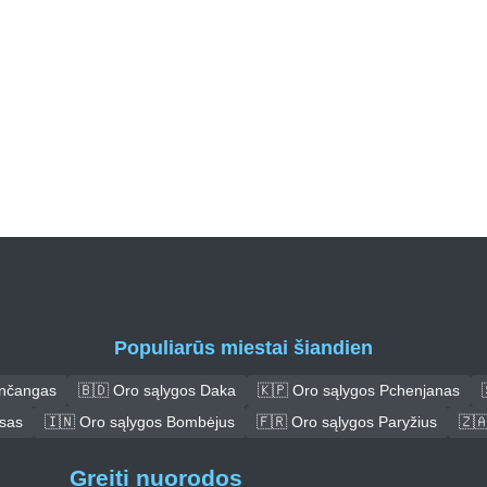
Populiarūs miestai šiandien
ančangas
🇧🇩 Oro sąlygos Daka
🇰🇵 Oro sąlygos Pchenjanas
asas
🇮🇳 Oro sąlygos Bombėjus
🇫🇷 Oro sąlygos Paryžius
🇿
Greiti nuorodos