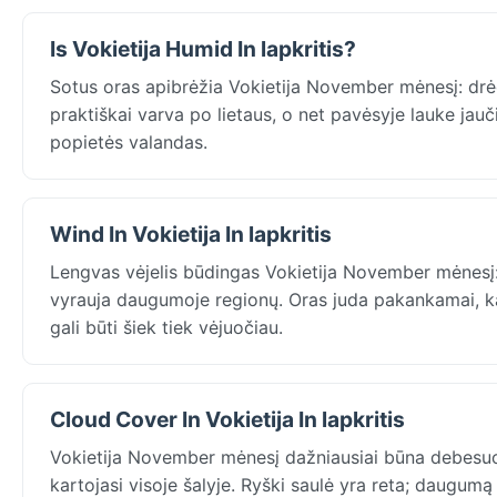
Is Vokietija Humid In lapkritis?
Sotus oras apibrėžia Vokietija November mėnesį: drėg
praktiškai varva po lietaus, o net pavėsyje lauke jauč
popietės valandas.
Wind In Vokietija In lapkritis
Lengvas vėjelis būdingas Vokietija November mėnesį: 
vyrauja daugumoje regionų. Oras juda pakankamai, ka
gali būti šiek tiek vėjuočiau.
Cloud Cover In Vokietija In lapkritis
Vokietija November mėnesį dažniausiai būna debesuo
kartojasi visoje šalyje. Ryški saulė yra reta; daugumą