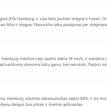
mė 81% Hamburg, o visa šalis jaučiasi drėgna ir tvanki. Or
iasi šilta ir drėgna. Planuokite laiką patalpose per drėgniaus
Hamburg vidutinis vėjo greitis siekia 18 km/h, o panašios 
d karštomis dienomis būtų gaivu, bet netrukdo. Pajūrio m
ta: Hamburg vidutinis debesuotumas siekia 69%, ir šis mod
 dienų dangus bus pilkas ir švelniai apšviestas.