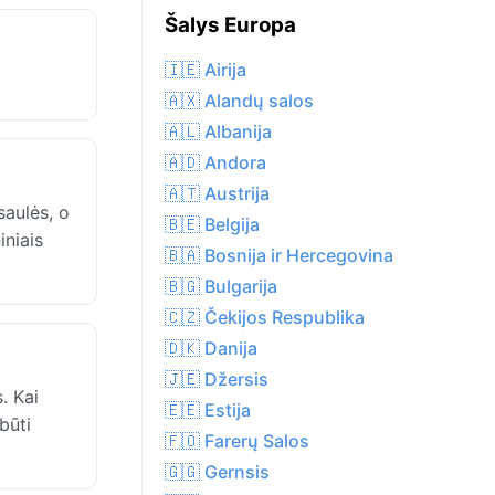
Šalys Europa
🇮🇪 Airija
🇦🇽 Alandų salos
🇦🇱 Albanija
🇦🇩 Andora
🇦🇹 Austrija
saulės, o
🇧🇪 Belgija
iniais
🇧🇦 Bosnija ir Hercegovina
🇧🇬 Bulgarija
🇨🇿 Čekijos Respublika
🇩🇰 Danija
🇯🇪 Džersis
. Kai
🇪🇪 Estija
būti
🇫🇴 Farerų Salos
🇬🇬 Gernsis