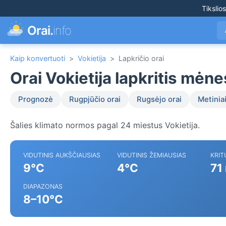
Tikslio
Orai.
info
Kaip konvertuoti
>
Vokietija
>
Lapkričio orai
Orai Vokietija lapkritis mėne
Prognozė
Rugpjūčio orai
Rugsėjo orai
Metiniai
Šalies klimato normos pagal 24 miestus Vokietija.
VIDUTINIS AUKŠČIAUSIAS
VIDUTINIS ŽEMIAUSIAS
KRIT
9°C
4°C
71
DIAPAZONAS
8–10°C