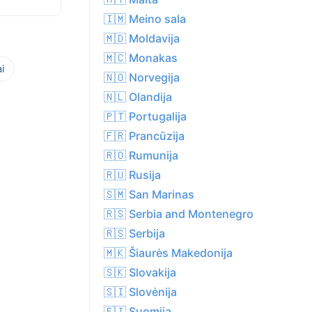
🇮🇲 Meino sala
🇲🇩 Moldavija
🇲🇨 Monakas
i
🇳🇴 Norvegija
🇳🇱 Olandija
🇵🇹 Portugalija
🇫🇷 Prancūzija
🇷🇴 Rumunija
🇷🇺 Rusija
🇸🇲 San Marinas
🇷🇸 Serbia and Montenegro
🇷🇸 Serbija
🇲🇰 Šiaurės Makedonija
🇸🇰 Slovakija
🇸🇮 Slovėnija
🇫🇮 Suomija