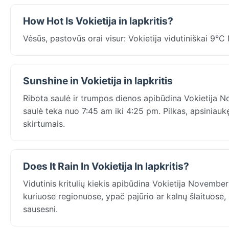
How Hot Is Vokietija in lapkritis?
Vėsūs, pastovūs orai visur: Vokietija vidutiniškai 9
Sunshine in Vokietija in lapkritis
Ribota saulė ir trumpos dienos apibūdina Vokietija No
saulė teka nuo 7:45 am iki 4:25 pm. Pilkas, apsiniau
skirtumais.
Does It Rain In Vokietija In lapkritis?
Vidutinis kritulių kiekis apibūdina Vokietija Novembe
kuriuose regionuose, ypač pajūrio ar kalnų šlaituose, 
sausesni.