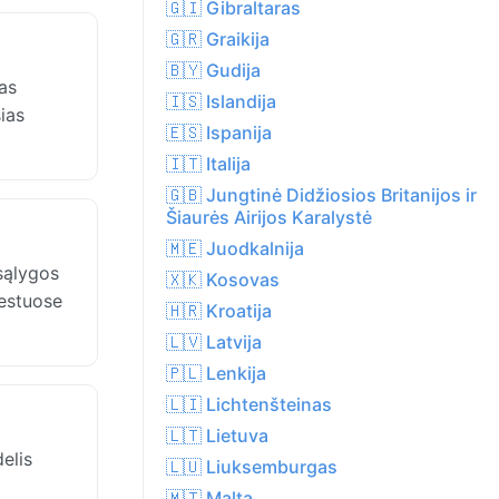
🇬🇮 Gibraltaras
🇬🇷 Graikija
🇧🇾 Gudija
as
🇮🇸 Islandija
ias
🇪🇸 Ispanija
🇮🇹 Italija
🇬🇧 Jungtinė Didžiosios Britanijos ir
Šiaurės Airijos Karalystė
🇲🇪 Juodkalnija
sąlygos
🇽🇰 Kosovas
iestuose
🇭🇷 Kroatija
🇱🇻 Latvija
🇵🇱 Lenkija
🇱🇮 Lichtenšteinas
🇱🇹 Lietuva
elis
🇱🇺 Liuksemburgas
🇲🇹 Malta