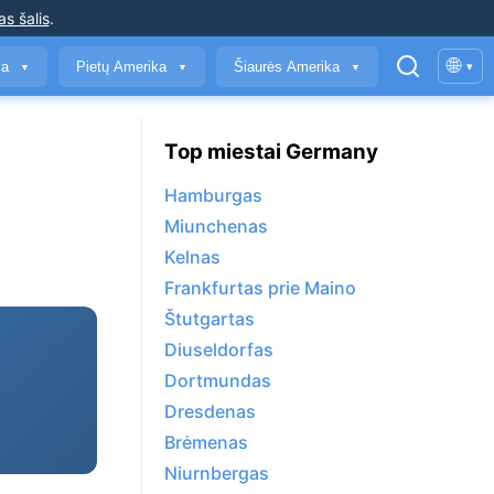
as šalis
.
🌐
ja
Pietų Amerika
Šiaurės Amerika
▾
▼
▼
▼
Top miestai Germany
Hamburgas
Miunchenas
Kelnas
Frankfurtas prie Maino
Štutgartas
Diuseldorfas
Dortmundas
Dresdenas
Brėmenas
Niurnbergas