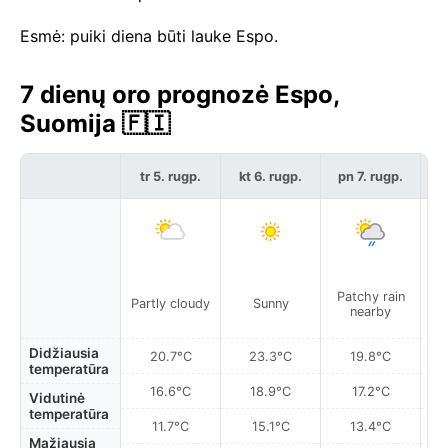
Esmė: puiki diena būti lauke Espo.
7 dienų oro prognozė Espo,
Suomija 🇫🇮
tr 5. rugp.
kt 6. rugp.
pn 7. rugp.
š
Patchy rain
Partly cloudy
Sunny
Pa
nearby
Didžiausia
20.7°C
23.3°C
19.8°C
temperatūra
16.6°C
18.9°C
17.2°C
Vidutinė
temperatūra
11.7°C
15.1°C
13.4°C
Mažiausia