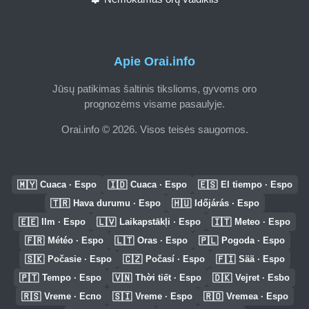
Apie Orai.info
Jūsų patikimas šaltinis tikslioms, gyvoms oro
prognozėms visame pasaulyje.
Orai.info © 2026. Visos teisės saugomos.
🇲🇾
🇮🇩
🇪🇸
Cuaca · Espo
Cuaca · Espo
El tiempo · Espo
🇹🇷
🇭🇺
Hava durumu · Espo
Időjárás · Espo
🇪🇪
🇱🇻
🇮🇹
Ilm · Espo
Laikapstākļi · Espo
Meteo · Espo
🇫🇷
🇱🇹
🇵🇱
Météo · Espo
Oras · Espo
Pogoda · Espo
🇸🇰
🇨🇿
🇫🇮
Počasie · Espo
Počasí · Espo
Sää · Espo
🇵🇹
🇻🇳
🇩🇰
Tempo · Espo
Thời tiết · Espo
Vejret · Esbo
🇷🇸
🇸🇮
🇷🇴
Vreme · Еспо
Vreme · Espo
Vremea · Espo