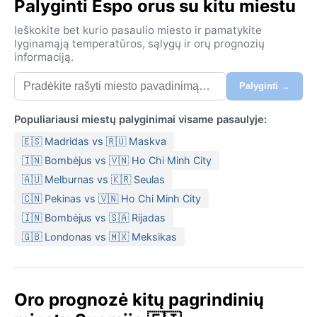
Palyginti Espo orus su kitu miestu
kultūrinėmis erdvėmis, bei istoriniai objektai, kaip
Espo katedra iš XV amžiaus. Čia jaučiamas
Ieškokite bet kurio pasaulio miesto ir pamatykite
šiaurietiškas ramumas, persipynęs su inovacijų dvasia
lyginamąją temperatūros, sąlygų ir orų prognozių
– juk Espo yra „Nokios“ ir „Fortumo“ gimtinė.
informaciją.
Klimatas pagal Köppen klasifikaciją priskiriamas Dfb
Palyginti →
tipui – drėgnas žemyninis klimatas su šilta vasara.
Vasaros čia trumpos, bet malonios: nuo birželio iki
Populiariausi miestų palyginimai visame pasaulyje:
rugpjūčio temperatūra paprastai siekia 15–20 °C, o
🇪🇸 Madridas vs 🇷🇺 Maskva
dienos būna ilgos dėl vėlyvų saulėlydžių. Žiemos,
🇮🇳 Bombėjus vs 🇻🇳 Ho Chi Minh City
priešingai, šaltos ir snieguotos, vidutinė temperatūra
svyruoja nuo –5 °C iki –10 °C, o šalčiausiais mėnesiais
🇦🇺 Melburnas vs 🇰🇷 Seulas
gali nukristi ir žemiau. Kritulių kiekis gana tolygus per
🇨🇳 Pekinas vs 🇻🇳 Ho Chi Minh City
metus, tačiau rudenį ir vėlyvą pavasarį padaugėja
🇮🇳 Bombėjus vs 🇸🇦 Rijadas
lietaus. Drėgmė vasarą būna vidutinė, žiemą –
🇬🇧 Londonas vs 🇲🇽 Meksikas
mažesnė. Planuojant kelionę vertėtų pasirūpinti
sluoksniuota apranga: vasarai užtenka lengvos
striukės, o žiemą būtini šilti batai, termo drabužiai ir
Oro prognozė kitų pagrindinių
neperšlampamas viršutinis sluoksnis.