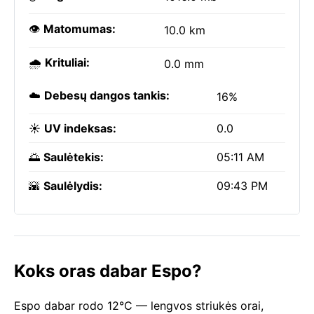
👁️
Matomumas:
10.0 km
🌧️
Krituliai:
0.0 mm
☁️
Debesų dangos tankis:
16%
☀️
UV indeksas:
0.0
🌅
Saulėtekis:
05:11 AM
🌇
Saulėlydis:
09:43 PM
Koks oras dabar Espo?
Espo dabar rodo 12°C — lengvos striukės orai,