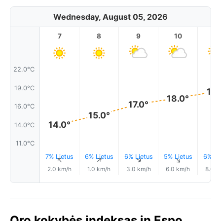
Wednesday, August 05, 2026
7
8
9
10
11
22.0°C
19.0°C
19.
18.0°
17.0°
16.0°C
15.0°
14.0°
14.0°C
11.0°C
7% Lietus
6% Lietus
6% Lietus
5% Lietus
6% Li
↑
↑
↑
↑
2.0 km/h
1.0 km/h
3.0 km/h
6.0 km/h
8.0 k
Oro kokybės indeksas in Espo,