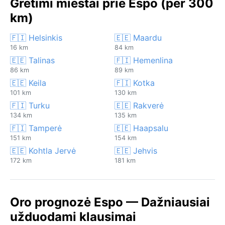
Gretimi miestai prie Espo (per 300
km)
🇫🇮 Helsinkis
🇪🇪 Maardu
16 km
84 km
🇪🇪 Talinas
🇫🇮 Hemenlina
86 km
89 km
🇪🇪 Keila
🇫🇮 Kotka
101 km
130 km
🇫🇮 Turku
🇪🇪 Rakverė
134 km
135 km
🇫🇮 Tamperė
🇪🇪 Haapsalu
151 km
154 km
🇪🇪 Kohtla Jervė
🇪🇪 Jehvis
172 km
181 km
Oro prognozė Espo — Dažniausiai
užduodami klausimai