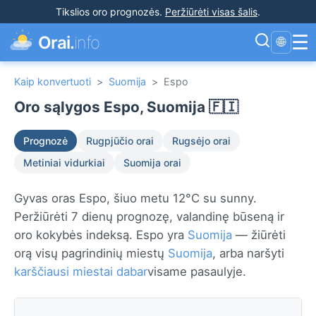
Tikslios oro prognozės
.
Peržiūrėti visas šalis
.
☰
Orai.
info
🌐
Kaip konvertuoti
>
Suomija
>
Espo
Oro sąlygos Espo, Suomija 🇫🇮
Prognozė
Rugpjūčio orai
Rugsėjo orai
Metiniai vidurkiai
Suomija orai
Gyvas oras Espo, šiuo metu 12°C su sunny.
Peržiūrėti 7 dienų prognozę, valandinę būseną ir
oro kokybės indeksą. Espo yra
Suomija
— žiūrėti
orą visų pagrindinių miestų
Suomija
, arba naršyti
karščiausi miestai dabar
visame pasaulyje.