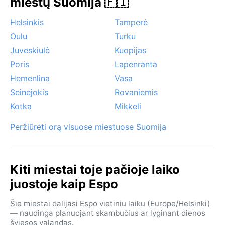
miestų Suomija 🇫🇮
Geriausias metas apsilankyti Espo, atsižvelgiant į
orus, yra vėlyvas pavasaris ir vasara – nuo gegužės
Helsinkis
Tamperė
pabaigos iki rugsėjo. Šiuo laikotarpiu dienos
Oulu
Turku
šviesiausios, o temperatūra maloniausia tyrinėti
Juveskiulė
Kuopijas
miškus ir ežerus. Ypatingas reiškinys – vidurnakčio
Poris
Lapenranta
saulė birželį, kai beveik visą parą šviesu, o žiemą
tvyro poliarinė naktis, kai saulė pakyla vos kelioms
Hemenlina
Vasa
valandoms. Rūkai prie jūros dažniausi pavasarį ir
Seinejokis
Rovaniemis
rudenį, o sniegas paprastai dengia žemę nuo gruodžio
Kotka
Mikkeli
iki kovo mėnesio. Stiprių uraganų ar kitų ekstremalių
reiškinių čia nebūna, tad kelionę galima planuoti
Peržiūrėti orą visuose miestuose Suomija
drąsiai.
Kiti miestai toje pačioje laiko
juostoje kaip Espo
Šie miestai dalijasi Espo vietiniu laiku (Europe/Helsinki)
— naudinga planuojant skambučius ar lyginant dienos
šviesos valandas.