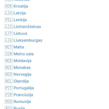
🇭🇷 Kroatija
🇱🇻 Latvija
🇵🇱 Lenkija
🇱🇮 Lichtenšteinas
🇱🇹 Lietuva
🇱🇺 Liuksemburgas
🇲🇹 Malta
🇮🇲 Meino sala
🇲🇩 Moldavija
🇲🇨 Monakas
🇳🇴 Norvegija
🇳🇱 Olandija
🇵🇹 Portugalija
🇫🇷 Prancūzija
🇷🇴 Rumunija
🇷🇺 Rusija