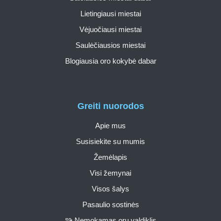
Lietingiausi miestai
Vėjuočiausi miestai
Saulėčiausios miestai
Blogiausia oro kokybė dabar
Greiti nuorodos
Apie mus
Susisiekite su mumis
Žemėlapis
Visi žemynai
Visos šalys
Pasaulio sostinės
🧩 Nemokamas orų valdiklis