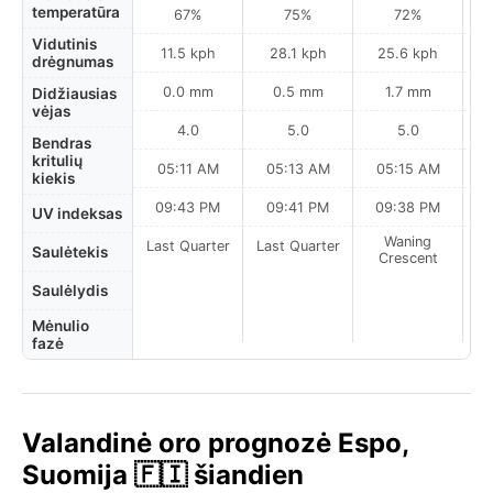
temperatūra
67%
75%
72%
Vidutinis
11.5 kph
28.1 kph
25.6 kph
drėgnumas
0.0 mm
0.5 mm
1.7 mm
Didžiausias
vėjas
4.0
5.0
5.0
Bendras
kritulių
05:11 AM
05:13 AM
05:15 AM
kiekis
09:43 PM
09:41 PM
09:38 PM
UV indeksas
Waning
Last Quarter
Last Quarter
Saulėtekis
Crescent
Saulėlydis
Mėnulio
fazė
Valandinė oro prognozė Espo,
Suomija 🇫🇮 šiandien