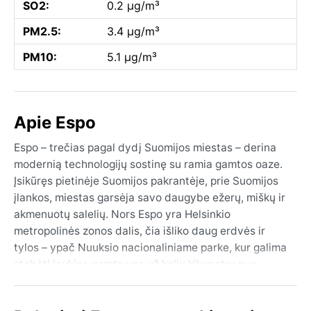
SO2:
0.2 µg/m³
PM2.5:
3.4 µg/m³
PM10:
5.1 µg/m³
Apie Espo
Espo – trečias pagal dydį Suomijos miestas – derina
modernią technologijų sostinę su ramia gamtos oaze.
Įsikūręs pietinėje Suomijos pakrantėje, prie Suomijos
įlankos, miestas garsėja savo daugybe ežerų, miškų ir
akmenuotų salelių. Nors Espo yra Helsinkio
metropolinės zonos dalis, čia išliko daug erdvės ir
tylos – ypač Nuuksio nacionaliniame parke, kur galima
stebėti laukinę gamtą vos už kelių kilometrų nuo
miesto centro. Miesto peizažą puošia ir moderni
architektūra, pavyzdžiui, Tapiolos centras su