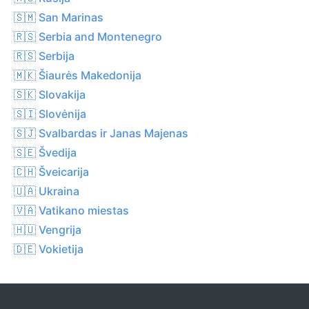
🇸🇲 San Marinas
🇷🇸 Serbia and Montenegro
🇷🇸 Serbija
🇲🇰 Šiaurės Makedonija
🇸🇰 Slovakija
🇸🇮 Slovėnija
🇸🇯 Svalbardas ir Janas Majenas
🇸🇪 Švedija
🇨🇭 Šveicarija
🇺🇦 Ukraina
🇻🇦 Vatikano miestas
🇭🇺 Vengrija
🇩🇪 Vokietija