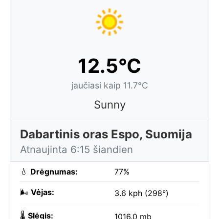
12.5°C
jaučiasi kaip 11.7°C
Sunny
Dabartinis oras Espo, Suomija
Atnaujinta 6:15 šiandien
💧
Drėgnumas:
77%
🌬️
Vėjas:
3.6 kph (298°)
🌡️
Slėgis:
1016.0 mb