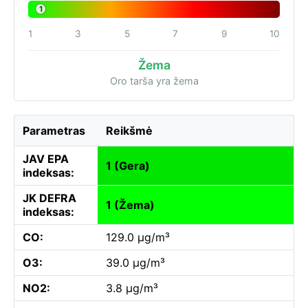
1
1
3
5
7
9
10
Žema
Oro tarša yra žema
Parametras
Reikšmė
JAV EPA
1 (Gera)
indeksas:
JK DEFRA
1 (Žema)
indeksas:
CO:
129.0 µg/m³
O3:
39.0 µg/m³
NO2:
3.8 µg/m³