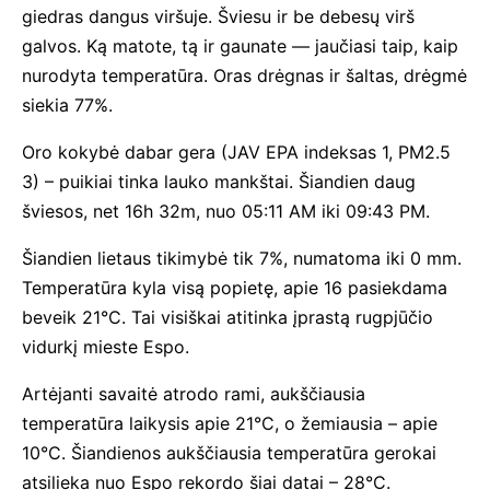
giedras dangus viršuje. Šviesu ir be debesų virš
galvos. Ką matote, tą ir gaunate — jaučiasi taip, kaip
nurodyta temperatūra. Oras drėgnas ir šaltas, drėgmė
siekia 77%.
Oro kokybė dabar gera (JAV EPA indeksas 1, PM2.5
3) – puikiai tinka lauko mankštai. Šiandien daug
šviesos, net 16h 32m, nuo 05:11 AM iki 09:43 PM.
Šiandien lietaus tikimybė tik 7%, numatoma iki 0 mm.
Temperatūra kyla visą popietę, apie 16 pasiekdama
beveik 21°C. Tai visiškai atitinka įprastą rugpjūčio
vidurkį mieste Espo.
Artėjanti savaitė atrodo rami, aukščiausia
temperatūra laikysis apie 21°C, o žemiausia – apie
10°C. Šiandienos aukščiausia temperatūra gerokai
atsilieka nuo Espo rekordo šiai datai – 28°C.