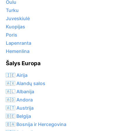
Oulu
Turku
Juveskiulė
Kuopijas
Poris
Lapenranta
Hemenlina
Šalys Europa
🇮🇪 Airija
🇦🇽 Alandų salos
🇦🇱 Albanija
🇦🇩 Andora
🇦🇹 Austrija
🇧🇪 Belgija
🇧🇦 Bosnija ir Hercegovina