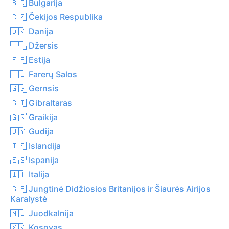
🇧🇬 Bulgarija
🇨🇿 Čekijos Respublika
🇩🇰 Danija
🇯🇪 Džersis
🇪🇪 Estija
🇫🇴 Farerų Salos
🇬🇬 Gernsis
🇬🇮 Gibraltaras
🇬🇷 Graikija
🇧🇾 Gudija
🇮🇸 Islandija
🇪🇸 Ispanija
🇮🇹 Italija
🇬🇧 Jungtinė Didžiosios Britanijos ir Šiaurės Airijos
Karalystė
🇲🇪 Juodkalnija
🇽🇰 Kosovas