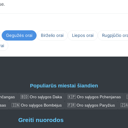
se.
Gegužės orai
Birželio orai
Liepos orai
Rugpjūčio ora
ai
Populiarūs miestai šiandien
ančangas
🇧🇩 Oro sąlygos Daka
🇰🇵 Oro sąlygos Pchenjanas
asas
🇮🇳 Oro sąlygos Bombėjus
🇫🇷 Oro sąlygos Paryžius
🇿
Greiti nuorodos