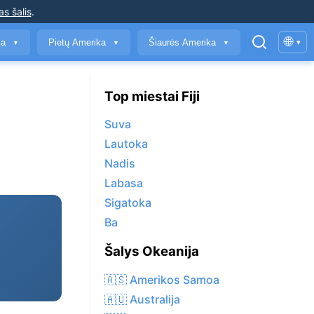
as šalis
.
🌐
ja
Pietų Amerika
Šiaurės Amerika
▾
▼
▼
▼
Top miestai Fiji
Suva
Lautoka
Nadis
Labasa
Sigatoka
Ba
Šalys Okeanija
🇦🇸 Amerikos Samoa
🇦🇺 Australija