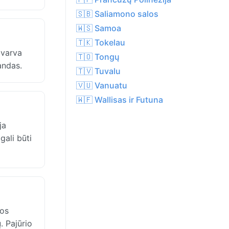
🇸🇧 Saliamono salos
🇼🇸 Samoa
🇹🇰 Tokelau
 varva
🇹🇴 Tongų
andas.
🇹🇻 Tuvalu
🇻🇺 Vanuatu
🇼🇫 Wallisas ir Futuna
ja
ali būti
gos
. Pajūrio