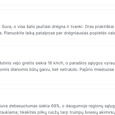
va, o visa šalis jaučiasi drėgna ir tvanki. Oras praktiškai
gna. Planuokite laiką patalpose per drėgniausias popietės val
tinis vėjo greitis siekia 16 km/h, o panašios sąlygos vyrau
mis dienomis būtų gaivu, bet netrukdo. Pajūrio miestuose g
Suva debesuotumas siekia 69%, o daugumoje regionų sąly
traukiama; tikėkitės pilkų ruožų tarp trumpų šviesių akimirkų