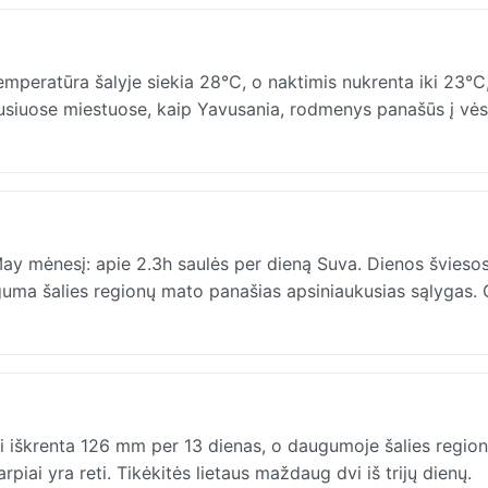
emperatūra šalyje siekia 28°C, o naktimis nukrenta iki 23°C
ausiuose miestuose, kaip Yavusania, rodmenys panašūs į vės
May mėnesį: apie 2.3h saulės per dieną Suva. Dienos šviesos
uguma šalies regionų mato panašias apsiniaukusias sąlygas. 
ai iškrenta 126 mm per 13 dienas, o daugumoje šalies regio
arpiai yra reti. Tikėkitės lietaus maždaug dvi iš trijų dienų.