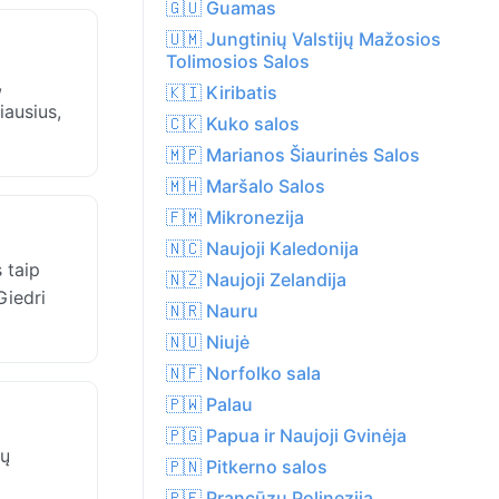
🇬🇺 Guamas
🇺🇲 Jungtinių Valstijų Mažosios
Tolimosios Salos
,
🇰🇮 Kiribatis
iausius,
🇨🇰 Kuko salos
🇲🇵 Marianos Šiaurinės Salos
🇲🇭 Maršalo Salos
🇫🇲 Mikronezija
🇳🇨 Naujoji Kaledonija
 taip
🇳🇿 Naujoji Zelandija
Giedri
🇳🇷 Nauru
🇳🇺 Niujė
🇳🇫 Norfolko sala
🇵🇼 Palau
🇵🇬 Papua ir Naujoji Gvinėja
nų
🇵🇳 Pitkerno salos
🇵🇫 Prancūzų Polinezija