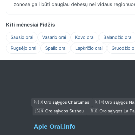
zonose gali būti daugiau debesų nei vidaus regionuo
Kiti mėnesiai Fidžis
Sausio orai
Vasario orai
Kovo orai
Balandžio orai
Rugsėjo orai
Spalio orai
Lapkričio orai
Gruodžio or
🇸🇩 Oro sąlygos Chartumas
🇨🇳 Oro sąlygos N
🇨🇳 Oro sąlygos Suzhou
🇧🇴 Oro sąlygos La P
Apie Orai.info