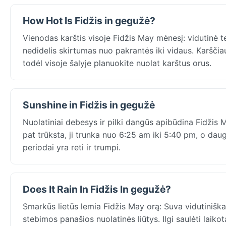
How Hot Is Fidžis in gegužė?
Vienodas karštis visoje Fidžis May mėnesį: vidutinė t
nedidelis skirtumas nuo pakrantės iki vidaus. Karšči
todėl visoje šalyje planuokite nuolat karštus orus.
Sunshine in Fidžis in gegužė
Nuolatiniai debesys ir pilki dangūs apibūdina Fidžis 
pat trūksta, ji trunka nuo 6:25 am iki 5:40 pm, o da
periodai yra reti ir trumpi.
Does It Rain In Fidžis In gegužė?
Smarkūs lietūs lemia Fidžis May orą: Suva vidutinišk
stebimos panašios nuolatinės liūtys. Ilgi saulėti laikot