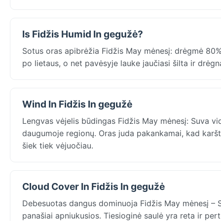
Is Fidžis Humid In gegužė?
Sotus oras apibrėžia Fidžis May mėnesį: drėgmė 80% Su
po lietaus, o net pavėsyje lauke jaučiasi šilta ir drė
Wind In Fidžis In gegužė
Lengvas vėjelis būdingas Fidžis May mėnesį: Suva vidu
daugumoje regionų. Oras juda pakankamai, kad karšto
šiek tiek vėjuočiau.
Cloud Cover In Fidžis In gegužė
Debesuotas dangus dominuoja Fidžis May mėnesį – 
panašiai apniukusios. Tiesioginė saulė yra reta ir per