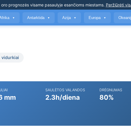
s oro prognozės
visame pasaulyje esančioms miestams
.
Peržiūrėti vis
Afrika
Antarktida
Azija
Europa
Okeani
▼
▼
▼
▼
 vidurkiai
ULIAI
SAULĖTOS VALANDOS
DRĖGNUMAS
6 mm
2.3h/diena
80%