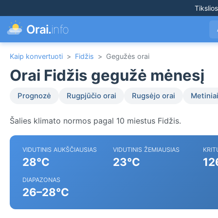
Tikslio
Orai.
info
Kaip konvertuoti
>
Fidžis
>
Gegužės orai
Orai Fidžis gegužė mėnesį
Prognozė
Rugpjūčio orai
Rugsėjo orai
Metiniai
Šalies klimato normos pagal 10 miestus Fidžis.
VIDUTINIS AUKŠČIAUSIAS
VIDUTINIS ŽEMIAUSIAS
KRIT
28°C
23°C
12
DIAPAZONAS
26–28°C