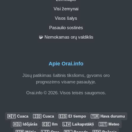
Visi žemynai
Visos šalys
Pasaulio sostinės
🧩 Nemokamas orų valdiklis
Apie Orai.info
Jūsų patikimas šaltinis tikslioms, gyvoms oro
prognozėms visame pasaulyje.
Orai.info © 2026. Visos teisės saugomos.
🇲🇾
🇮🇩
🇪🇸
🇹🇷
Cuaca
Cuaca
El tiempo
Hava durumu
🇭🇺
🇪🇪
🇱🇻
🇮🇹
Időjárás
Ilm
Laikapstākļi
Meteo