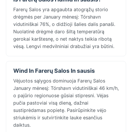
Farerų Salos yra apgaubta atogrąžų storio
drėgmės per January mėnesį: Tórshavn
vidutiniškai 76%, o didžioji šalies dalis panaši.
Nuolatinė drėgmė daro šiltą temperatūrą
gerokai karštesnę, o net naktys teikia ribotą
vėsą. Lengvi medvilniniai drabužiai yra būtini.
Wind In Farerų Salos In sausis
Vėjuotos sąlygos dominuoja Farerų Salos
January mėnesį: Tórshavn vidutiniškai 46 km/h,
o pajūrio regionuose gūsiai stipresni. Vėjas
pučia pastoviai visą dieną, dažnai
sustiprėdamas popietę. Pasirūpinkite vėjo
striukėmis ir sutvirtinkite lauke esančius
daiktus.