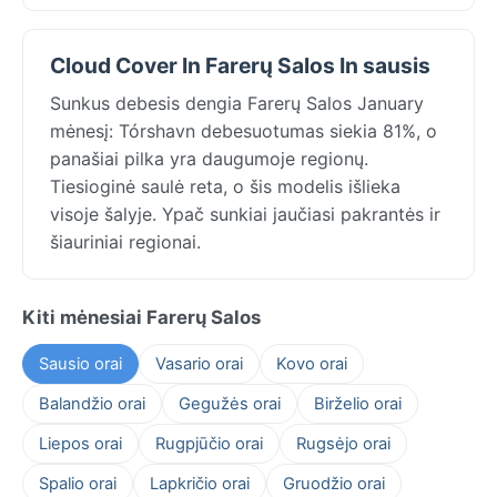
Cloud Cover In Farerų Salos In sausis
Sunkus debesis dengia Farerų Salos January
mėnesį: Tórshavn debesuotumas siekia 81%, o
panašiai pilka yra daugumoje regionų.
Tiesioginė saulė reta, o šis modelis išlieka
visoje šalyje. Ypač sunkiai jaučiasi pakrantės ir
šiauriniai regionai.
Kiti mėnesiai Farerų Salos
Sausio orai
Vasario orai
Kovo orai
Balandžio orai
Gegužės orai
Birželio orai
Liepos orai
Rugpjūčio orai
Rugsėjo orai
Spalio orai
Lapkričio orai
Gruodžio orai