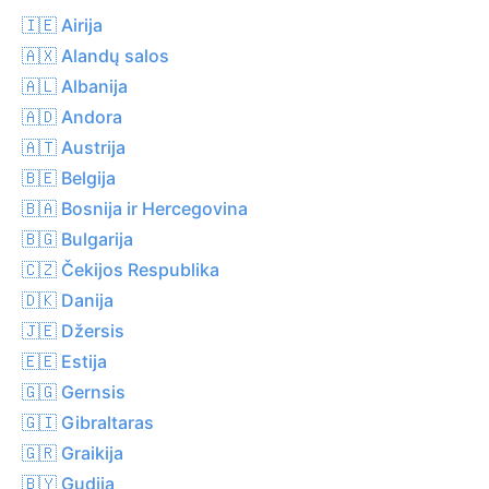
🇮🇪 Airija
🇦🇽 Alandų salos
🇦🇱 Albanija
🇦🇩 Andora
🇦🇹 Austrija
🇧🇪 Belgija
🇧🇦 Bosnija ir Hercegovina
🇧🇬 Bulgarija
🇨🇿 Čekijos Respublika
🇩🇰 Danija
🇯🇪 Džersis
🇪🇪 Estija
🇬🇬 Gernsis
🇬🇮 Gibraltaras
🇬🇷 Graikija
🇧🇾 Gudija