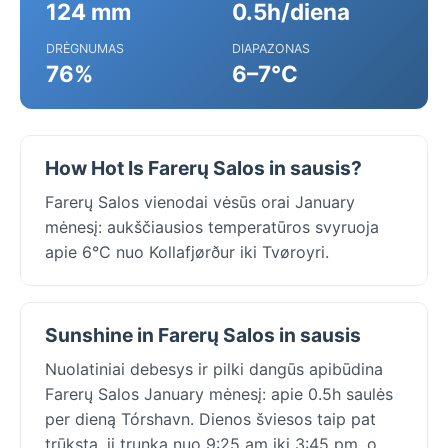
124 mm
0.5h/diena
DRĖGNUMAS
DIAPAZONAS
76%
6–7°C
How Hot Is Farerų Salos in sausis?
Farerų Salos vienodai vėsūs orai January
mėnesį: aukščiausios temperatūros svyruoja
apie 6°C nuo Kollafjørður iki Tvøroyri.
Sunshine in Farerų Salos in sausis
Nuolatiniai debesys ir pilki dangūs apibūdina
Farerų Salos January mėnesį: apie 0.5h saulės
per dieną Tórshavn. Dienos šviesos taip pat
trūksta, ji trunka nuo 9:25 am iki 3:45 pm, o