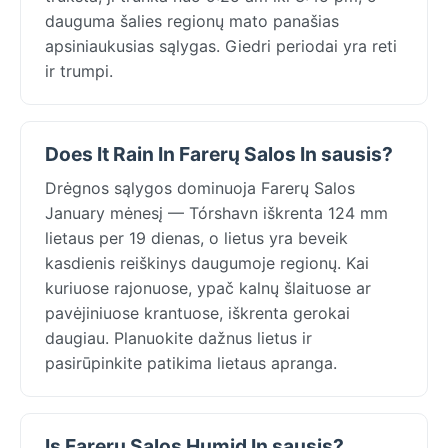
dauguma šalies regionų mato panašias
apsiniaukusias sąlygas. Giedri periodai yra reti
ir trumpi.
Does It Rain In Farerų Salos In sausis?
Drėgnos sąlygos dominuoja Farerų Salos
January mėnesį — Tórshavn iškrenta 124 mm
lietaus per 19 dienas, o lietus yra beveik
kasdienis reiškinys daugumoje regionų. Kai
kuriuose rajonuose, ypač kalnų šlaituose ar
pavėjiniuose krantuose, iškrenta gerokai
daugiau. Planuokite dažnus lietus ir
pasirūpinkite patikima lietaus apranga.
Is Farerų Salos Humid In sausis?