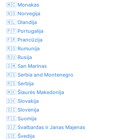
🇲🇨 Monakas
🇳🇴 Norvegija
🇳🇱 Olandija
🇵🇹 Portugalija
🇫🇷 Prancūzija
🇷🇴 Rumunija
🇷🇺 Rusija
🇸🇲 San Marinas
🇷🇸 Serbia and Montenegro
🇷🇸 Serbija
🇲🇰 Šiaurės Makedonija
🇸🇰 Slovakija
🇸🇮 Slovėnija
🇫🇮 Suomija
🇸🇯 Svalbardas ir Janas Majenas
🇸🇪 Švedija