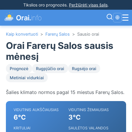
Tikslios oro prognozės
.
Peržiūrėti visas šalis
.
☰
Orai.
info
🌐
Kaip konvertuoti
>
Farerų Salos
>
Sausio orai
Orai Farerų Salos sausis
mėnesį
Prognozė
Rugpjūčio orai
Rugsėjo orai
Metiniai vidurkiai
Šalies klimato normos pagal 15 miestus Farerų Salos.
VIDUTINIS AUKŠČIAUSIAS
VIDUTINIS ŽEMIAUSIAS
6°C
3°C
KRITULIAI
SAULĖTOS VALANDOS