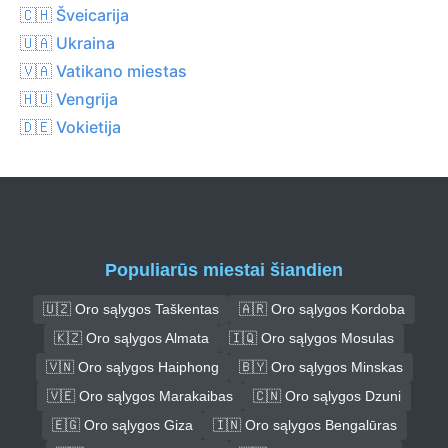
🇨🇭 Šveicarija
🇺🇦 Ukraina
🇻🇦 Vatikano miestas
🇭🇺 Vengrija
🇩🇪 Vokietija
Populiarūs miestai šiandien
🇺🇿 Oro sąlygos Taškentas
🇦🇷 Oro sąlygos Kordoba
🇰🇿 Oro sąlygos Almata
🇮🇶 Oro sąlygos Mosulas
🇻🇳 Oro sąlygos Haiphong
🇧🇾 Oro sąlygos Minskas
🇻🇪 Oro sąlygos Marakaibas
🇨🇳 Oro sąlygos Dzuni
🇪🇬 Oro sąlygos Giza
🇮🇳 Oro sąlygos Bengalūras