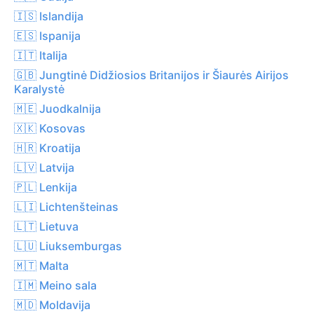
🇮🇸 Islandija
🇪🇸 Ispanija
🇮🇹 Italija
🇬🇧 Jungtinė Didžiosios Britanijos ir Šiaurės Airijos
Karalystė
🇲🇪 Juodkalnija
🇽🇰 Kosovas
🇭🇷 Kroatija
🇱🇻 Latvija
🇵🇱 Lenkija
🇱🇮 Lichtenšteinas
🇱🇹 Lietuva
🇱🇺 Liuksemburgas
🇲🇹 Malta
🇮🇲 Meino sala
🇲🇩 Moldavija