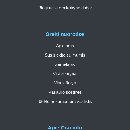
Blogiausia oro kokybė dabar
Greiti nuorodos
Apie mus
Susisiekite su mumis
Žemėlapis
Visi žemynai
Visos šalys
Pasaulio sostinės
🧩 Nemokamas orų valdiklis
Apie Orai.info