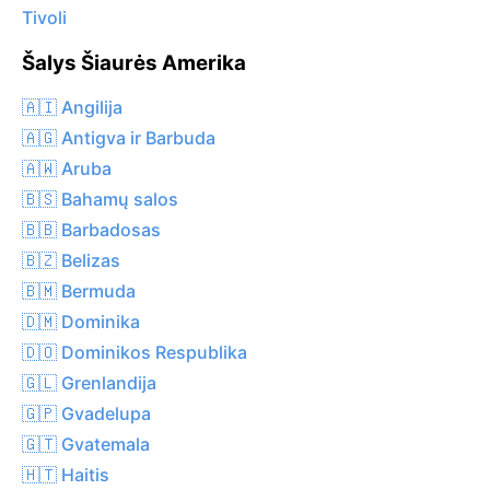
Tivoli
Šalys Šiaurės Amerika
🇦🇮 Angilija
🇦🇬 Antigva ir Barbuda
🇦🇼 Aruba
🇧🇸 Bahamų salos
🇧🇧 Barbadosas
🇧🇿 Belizas
🇧🇲 Bermuda
🇩🇲 Dominika
🇩🇴 Dominikos Respublika
🇬🇱 Grenlandija
🇬🇵 Gvadelupa
🇬🇹 Gvatemala
🇭🇹 Haitis