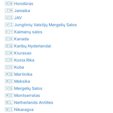
🇭🇳 Hondūras
🇯🇲 Jamaika
🇺🇸 JAV
🇻🇮 Jungtinių Valstijų Mergelių Salos
🇰🇾 Kaimanų salos
🇨🇦 Kanada
🇧🇶 Karibų Nyderlandai
🇨🇼 Kiurasao
🇨🇷 Kosta Rika
🇨🇺 Kuba
🇲🇶 Martinika
🇲🇽 Meksika
🇻🇬 Mergelių Salos
🇲🇸 Montserratas
🇳🇱 Netherlands Antilles
🇳🇮 Nikaragva