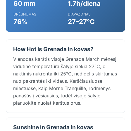
60 mm
1.7h/diena
DRĖGNUMAS
DIAPAZONAS
76%
27–27°C
How Hot Is Grenada in kovas?
Vienodas karštis visoje Grenada March mėnesį:
vidutinė temperatūra šalyje siekia 27°C, o
naktimis nukrenta iki 25°C, nedidelis skirtumas
nuo pakrantės iki vidaus. Karščiausiuose
miestuose, kaip Morne Tranquille, rodmenys
panašūs į vėsiausius, todėl visoje šalyje
planuokite nuolat karštus orus.
Sunshine in Grenada in kovas