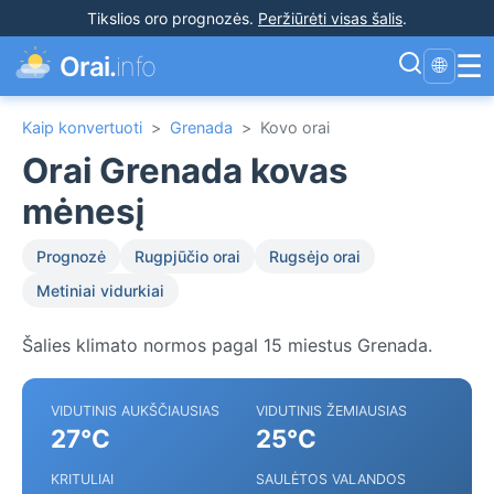
Tikslios oro prognozės
.
Peržiūrėti visas šalis
.
☰
Orai.
info
🌐
Kaip konvertuoti
>
Grenada
>
Kovo orai
Orai Grenada kovas
mėnesį
Prognozė
Rugpjūčio orai
Rugsėjo orai
Metiniai vidurkiai
Šalies klimato normos pagal 15 miestus Grenada.
VIDUTINIS AUKŠČIAUSIAS
VIDUTINIS ŽEMIAUSIAS
27°C
25°C
KRITULIAI
SAULĖTOS VALANDOS