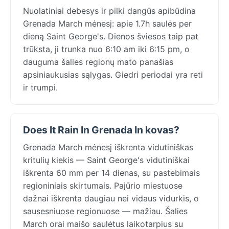
Nuolatiniai debesys ir pilki dangūs apibūdina
Grenada March mėnesį: apie 1.7h saulės per
dieną Saint George's. Dienos šviesos taip pat
trūksta, ji trunka nuo 6:10 am iki 6:15 pm, o
dauguma šalies regionų mato panašias
apsiniaukusias sąlygas. Giedri periodai yra reti
ir trumpi.
Does It Rain In Grenada In kovas?
Grenada March mėnesį iškrenta vidutiniškas
kritulių kiekis — Saint George's vidutiniškai
iškrenta 60 mm per 14 dienas, su pastebimais
regioniniais skirtumais. Pajūrio miestuose
dažnai iškrenta daugiau nei vidaus vidurkis, o
sausesniuose regionuose — mažiau. Šalies
March orai maišo saulėtus laikotarpius su