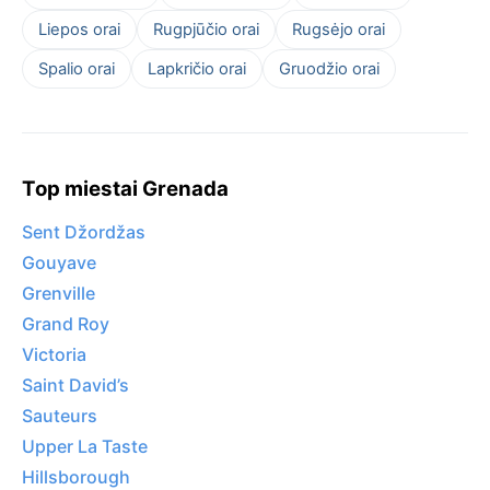
Liepos orai
Rugpjūčio orai
Rugsėjo orai
Spalio orai
Lapkričio orai
Gruodžio orai
Top miestai Grenada
Sent Džordžas
Gouyave
Grenville
Grand Roy
Victoria
Saint David’s
Sauteurs
Upper La Taste
Hillsborough