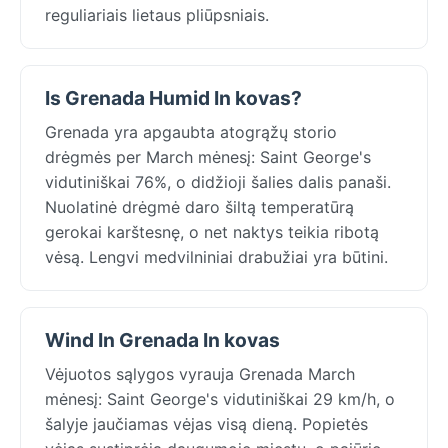
reguliariais lietaus pliūpsniais.
Is Grenada Humid In kovas?
Grenada yra apgaubta atogrąžų storio
drėgmės per March mėnesį: Saint George's
vidutiniškai 76%, o didžioji šalies dalis panaši.
Nuolatinė drėgmė daro šiltą temperatūrą
gerokai karštesnę, o net naktys teikia ribotą
vėsą. Lengvi medvilniniai drabužiai yra būtini.
Wind In Grenada In kovas
Vėjuotos sąlygos vyrauja Grenada March
mėnesį: Saint George's vidutiniškai 29 km/h, o
šalyje jaučiamas vėjas visą dieną. Popietės