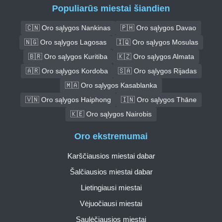
Populiarūs miestai šiandien
🇨🇳 Oro sąlygos Nankinas
🇵🇭 Oro sąlygos Davao
🇳🇬 Oro sąlygos Lagosas
🇮🇶 Oro sąlygos Mosulas
🇧🇷 Oro sąlygos Kuritiba
🇰🇿 Oro sąlygos Almata
🇦🇷 Oro sąlygos Kordoba
🇸🇦 Oro sąlygos Rijadas
🇲🇦 Oro sąlygos Kasablanka
🇻🇳 Oro sąlygos Haiphong
🇮🇳 Oro sąlygos Thāne
🇰🇪 Oro sąlygos Nairobis
Oro ekstremumai
Karščiausios miestai dabar
Šalčiausios miestai dabar
Lietingiausi miestai
Vėjuočiausi miestai
Saulėčiausios miestai