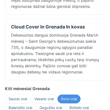
vėjas sustiprėja daugumoje miestų, o pajūrio
regionuose dažnai būna gerokai stipresnis.
Cloud Cover In Grenada In kovas
Debesuotas dangus dominuoja Grenada March
mėnesį – Saint George's debesuotumas siekia
73%, o daugumoje regionų sąlygos panašiai
apniukusios. Tiesioginė saulė yra reta ir
pertraukiama; tikėkitės pilkų ruožų tarp trumpų
šviesių akimirkų. Pajūrio zonose gali būti
daugiau debesų nei vidaus regionuose.
Kiti mėnesiai Grenada
Sausio orai
Vasario orai
Kovo orai
Balandžio orai
Gegužės orai
Birželio orai