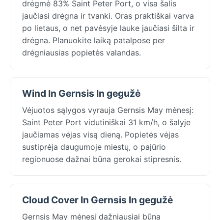
drėgmė 83% Saint Peter Port, o visa šalis
jaučiasi drėgna ir tvanki. Oras praktiškai varva
po lietaus, o net pavėsyje lauke jaučiasi šilta ir
drėgna. Planuokite laiką patalpose per
drėgniausias popietės valandas.
Wind In Gernsis In gegužė
Vėjuotos sąlygos vyrauja Gernsis May mėnesį:
Saint Peter Port vidutiniškai 31 km/h, o šalyje
jaučiamas vėjas visą dieną. Popietės vėjas
sustiprėja daugumoje miestų, o pajūrio
regionuose dažnai būna gerokai stipresnis.
Cloud Cover In Gernsis In gegužė
Gernsis May mėnesį dažniausiai būna