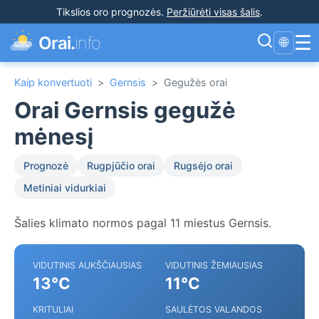
Tikslios oro prognozės
.
Peržiūrėti visas šalis
.
☰
Orai.
info
🌐
Kaip konvertuoti
>
Gernsis
>
Gegužės orai
Orai Gernsis gegužė
mėnesį
Prognozė
Rugpjūčio orai
Rugsėjo orai
Metiniai vidurkiai
Šalies klimato normos pagal 11 miestus Gernsis.
VIDUTINIS AUKŠČIAUSIAS
VIDUTINIS ŽEMIAUSIAS
13°C
11°C
KRITULIAI
SAULĖTOS VALANDOS