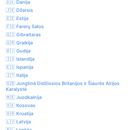
🇩🇰 Danija
🇯🇪 Džersis
🇪🇪 Estija
🇫🇴 Farerų Salos
🇬🇮 Gibraltaras
🇬🇷 Graikija
🇧🇾 Gudija
🇮🇸 Islandija
🇪🇸 Ispanija
🇮🇹 Italija
🇬🇧 Jungtinė Didžiosios Britanijos ir Šiaurės Airijos
Karalystė
🇲🇪 Juodkalnija
🇽🇰 Kosovas
🇭🇷 Kroatija
🇱🇻 Latvija
🇵🇱 Lenkija