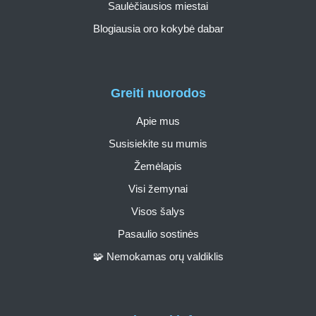
Saulėčiausios miestai
Blogiausia oro kokybė dabar
Greiti nuorodos
Apie mus
Susisiekite su mumis
Žemėlapis
Visi žemynai
Visos šalys
Pasaulio sostinės
🧩 Nemokamas orų valdiklis