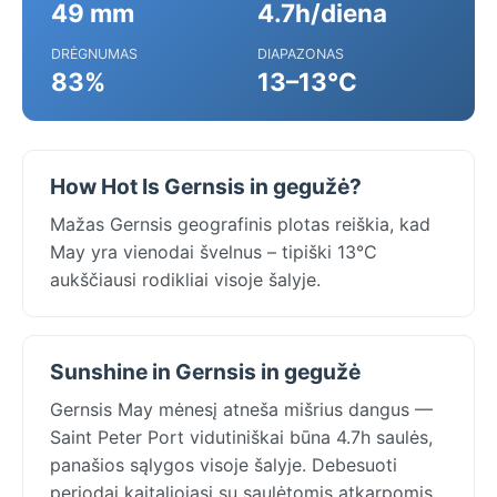
49 mm
4.7h/diena
DRĖGNUMAS
DIAPAZONAS
83%
13–13°C
How Hot Is Gernsis in gegužė?
Mažas Gernsis geografinis plotas reiškia, kad
May yra vienodai švelnus – tipiški 13°C
aukščiausi rodikliai visoje šalyje.
Sunshine in Gernsis in gegužė
Gernsis May mėnesį atneša mišrius dangus —
Saint Peter Port vidutiniškai būna 4.7h saulės,
panašios sąlygos visoje šalyje. Debesuoti
periodai kaitaliojasi su saulėtomis atkarpomis,