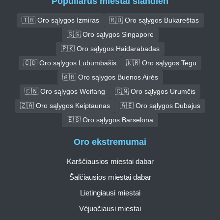
Populiarūs miestai šiandien
🇹🇷 Oro sąlygos Izmiras
🇷🇴 Oro sąlygos Bukareštas
🇸🇬 Oro sąlygos Singapore
🇵🇰 Oro sąlygos Haidarabadas
🇨🇩 Oro sąlygos Lubumbašis
🇰🇷 Oro sąlygos Tegu
🇦🇷 Oro sąlygos Buenos Airės
🇨🇳 Oro sąlygos Weifang
🇨🇳 Oro sąlygos Urumčis
🇿🇦 Oro sąlygos Keiptaunas
🇦🇪 Oro sąlygos Dubajus
🇪🇸 Oro sąlygos Barselona
Oro ekstremumai
Karščiausios miestai dabar
Šalčiausios miestai dabar
Lietingiausi miestai
Vėjuočiausi miestai