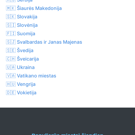
🇲🇰 Šiaurės Makedonija
🇸🇰 Slovakija
🇸🇮 Slovėnija
🇫🇮 Suomija
🇸🇯 Svalbardas ir Janas Majenas
🇸🇪 Švedija
🇨🇭 Šveicarija
🇺🇦 Ukraina
🇻🇦 Vatikano miestas
🇭🇺 Vengrija
🇩🇪 Vokietija