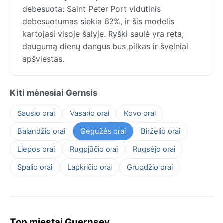
debesuota: Saint Peter Port vidutinis
debesuotumas siekia 62%, ir šis modelis
kartojasi visoje šalyje. Ryški saulė yra reta;
daugumą dienų dangus bus pilkas ir švelniai
apšviestas.
Kiti mėnesiai Gernsis
Sausio orai
Vasario orai
Kovo orai
Balandžio orai
Gegužės orai
Birželio orai
Liepos orai
Rugpjūčio orai
Rugsėjo orai
Spalio orai
Lapkričio orai
Gruodžio orai
Top miestai Guernsey