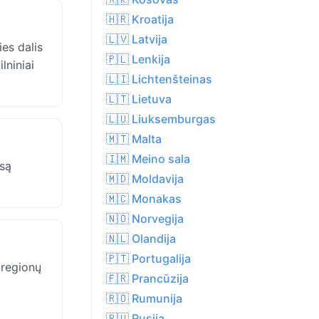
🇭🇷 Kroatija
🇱🇻 Latvija
es dalis
🇵🇱 Lenkija
lniniai
🇱🇮 Lichtenšteinas
🇱🇹 Lietuva
🇱🇺 Liuksemburgas
🇲🇹 Malta
🇮🇲 Meino sala
isą
🇲🇩 Moldavija
🇲🇨 Monakas
🇳🇴 Norvegija
🇳🇱 Olandija
🇵🇹 Portugalija
 regionų
🇫🇷 Prancūzija
🇷🇴 Rumunija
🇷🇺 Rusija