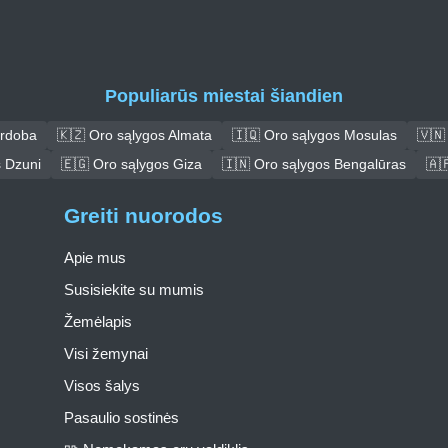
Populiarūs miestai šiandien
ordoba
🇰🇿 Oro sąlygos Almata
🇮🇶 Oro sąlygos Mosulas
🇻🇳
s Dzuni
🇪🇬 Oro sąlygos Giza
🇮🇳 Oro sąlygos Bengalūras
🇦
Greiti nuorodos
Apie mus
Susisiekite su mumis
Žemėlapis
Visi žemynai
Visos šalys
Pasaulio sostinės