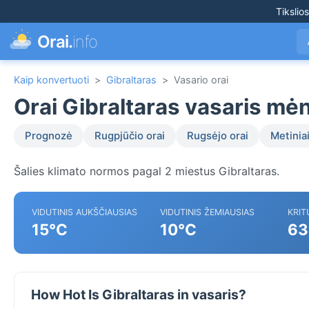
Tikslio
Orai.
info
Kaip konvertuoti
>
Gibraltaras
>
Vasario orai
Orai Gibraltaras vasaris mė
Prognozė
Rugpjūčio orai
Rugsėjo orai
Metiniai
Šalies klimato normos pagal 2 miestus Gibraltaras.
VIDUTINIS AUKŠČIAUSIAS
VIDUTINIS ŽEMIAUSIAS
KRIT
15°C
10°C
63
How Hot Is Gibraltaras in vasaris?