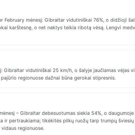
February mėnesį: Gibraltar vidutiniškai 76%, o didžioji šali
ai karštesnę, o net naktys teikia ribotą vėsą. Lengvi medvi
 Gibraltar vidutiniškai 25 km/h, o šalyje jaučiamas vėjas v
 pajūrio regionuose dažnai būna gerokai stipresnis.
mėnesį – Gibraltar debesuotumas siekia 54%, o daugumoje
a ir pertraukiama; tikėkitės pilkų ruožų tarp trumpų šviesių
i vidaus regionuose.