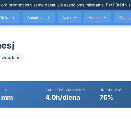
s oro prognozės
visame pasaulyje esančioms miestams
.
Peržiūrėti vis
Afrika
Antarktida
Azija
Europa
Okeani
▼
▼
▼
▼
nesį
 vidurkiai
ULIAI
SAULĖTOS VALANDOS
DRĖGNUMAS
 mm
4.0h/diena
76%