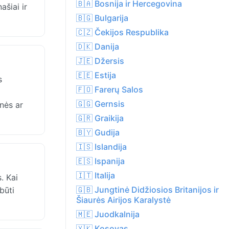
🇧🇦 Bosnija ir Hercegovina
ašiai ir
🇧🇬 Bulgarija
🇨🇿 Čekijos Respublika
🇩🇰 Danija
🇯🇪 Džersis
🇪🇪 Estija
s
🇫🇴 Farerų Salos
i
🇬🇬 Gernsis
nės ar
🇬🇷 Graikija
🇧🇾 Gudija
🇮🇸 Islandija
🇪🇸 Ispanija
🇮🇹 Italija
. Kai
🇬🇧 Jungtinė Didžiosios Britanijos ir
būti
Šiaurės Airijos Karalystė
🇲🇪 Juodkalnija
🇽🇰 Kosovas