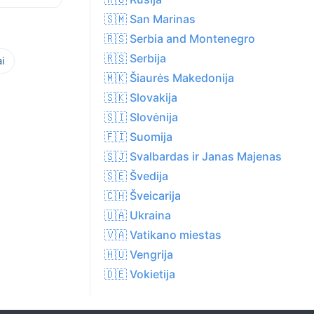
🇸🇲 San Marinas
🇷🇸 Serbia and Montenegro
🇷🇸 Serbija
i
🇲🇰 Šiaurės Makedonija
🇸🇰 Slovakija
🇸🇮 Slovėnija
🇫🇮 Suomija
🇸🇯 Svalbardas ir Janas Majenas
🇸🇪 Švedija
🇨🇭 Šveicarija
🇺🇦 Ukraina
🇻🇦 Vatikano miestas
🇭🇺 Vengrija
🇩🇪 Vokietija