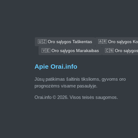
🇺🇿 Oro sąlygos Taškentas
🇦🇷 Oro sąlygos K
🇻🇪 Oro sąlygos Marakaibas
🇨🇳 Oro sąlygo
Apie Orai.info
Jūsų patikimas šaltinis tikslioms, gyvoms oro
prognozėms visame pasaulyje.
Orai.info © 2026. Visos teisės saugomos.