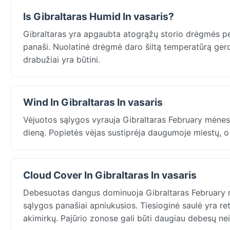
Is Gibraltaras Humid In vasaris?
Gibraltaras yra apgaubta atogrąžų storio drėgmės per 
panaši. Nuolatinė drėgmė daro šiltą temperatūrą gerok
drabužiai yra būtini.
Wind In Gibraltaras In vasaris
Vėjuotos sąlygos vyrauja Gibraltaras February mėnesį:
dieną. Popietės vėjas sustiprėja daugumoje miestų, o
Cloud Cover In Gibraltaras In vasaris
Debesuotas dangus dominuoja Gibraltaras February 
sąlygos panašiai apniukusios. Tiesioginė saulė yra ret
akimirkų. Pajūrio zonose gali būti daugiau debesų ne