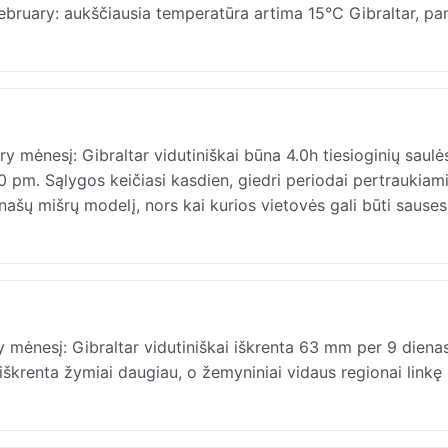
February: aukščiausia temperatūra artima 15°C Gibraltar, pan
ry mėnesį: Gibraltar vidutiniškai būna 4.0h tiesioginių saulė
00 pm. Sąlygos keičiasi kasdien, giedri periodai pertraukiam
šų mišrų modelį, nors kai kurios vietovės gali būti sauses
ry mėnesį: Gibraltar vidutiniškai iškrenta 63 mm per 9 dienas
iškrenta žymiai daugiau, o žemyniniai vidaus regionai linkę 