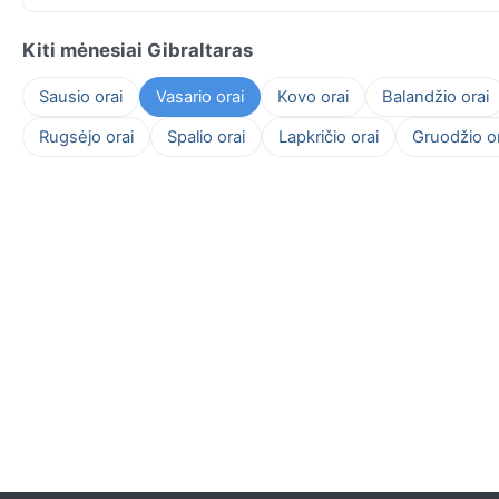
Kiti mėnesiai Gibraltaras
Sausio orai
Vasario orai
Kovo orai
Balandžio orai
Rugsėjo orai
Spalio orai
Lapkričio orai
Gruodžio or