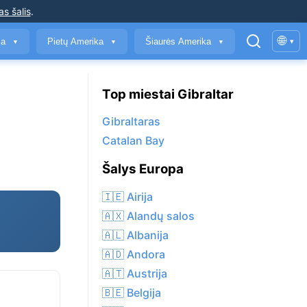
as šalis
.
🌐
ja
Pietų Amerika
Šiaurės Amerika
▾
▼
▼
▼
Top miestai Gibraltar
Gibraltaras
Catalan Bay
Šalys Europa
🇮🇪 Airija
🇦🇽 Alandų salos
🇦🇱 Albanija
🇦🇩 Andora
🇦🇹 Austrija
🇧🇪 Belgija