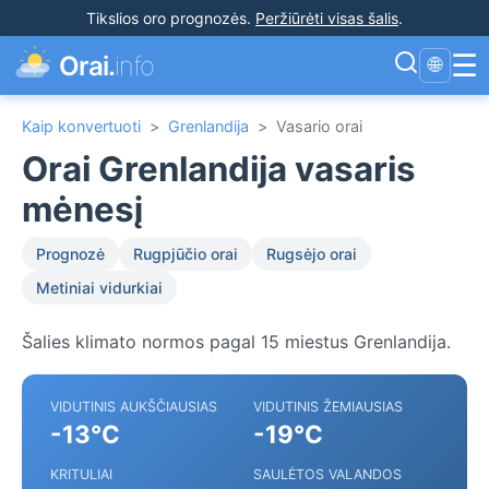
Tikslios oro prognozės
.
Peržiūrėti visas šalis
.
☰
Orai.
info
🌐
Kaip konvertuoti
>
Grenlandija
>
Vasario orai
Orai Grenlandija vasaris
mėnesį
Prognozė
Rugpjūčio orai
Rugsėjo orai
Metiniai vidurkiai
Šalies klimato normos pagal 15 miestus Grenlandija.
VIDUTINIS AUKŠČIAUSIAS
VIDUTINIS ŽEMIAUSIAS
-13°C
-19°C
KRITULIAI
SAULĖTOS VALANDOS