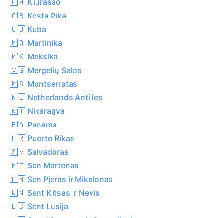
🇨🇼 Kiurasao
🇨🇷 Kosta Rika
🇨🇺 Kuba
🇲🇶 Martinika
🇲🇽 Meksika
🇻🇬 Mergelių Salos
🇲🇸 Montserratas
🇳🇱 Netherlands Antilles
🇳🇮 Nikaragva
🇵🇦 Panama
🇵🇷 Puerto Rikas
🇸🇻 Salvadoras
🇲🇫 Sen Martenas
🇵🇲 Sen Pjeras ir Mikelonas
🇰🇳 Sent Kitsas ir Nevis
🇱🇨 Sent Lusija