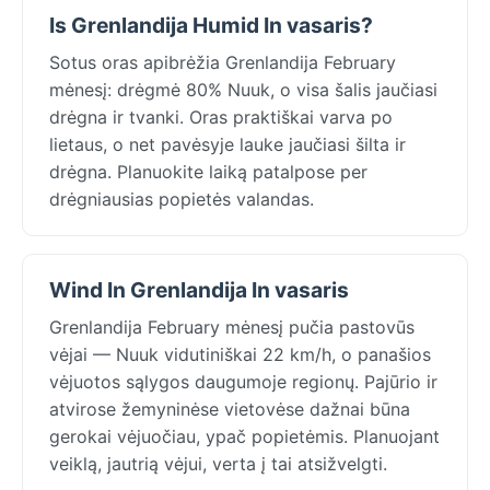
Is Grenlandija Humid In vasaris?
Sotus oras apibrėžia Grenlandija February
mėnesį: drėgmė 80% Nuuk, o visa šalis jaučiasi
drėgna ir tvanki. Oras praktiškai varva po
lietaus, o net pavėsyje lauke jaučiasi šilta ir
drėgna. Planuokite laiką patalpose per
drėgniausias popietės valandas.
Wind In Grenlandija In vasaris
Grenlandija February mėnesį pučia pastovūs
vėjai — Nuuk vidutiniškai 22 km/h, o panašios
vėjuotos sąlygos daugumoje regionų. Pajūrio ir
atvirose žemyninėse vietovėse dažnai būna
gerokai vėjuočiau, ypač popietėmis. Planuojant
veiklą, jautrią vėjui, verta į tai atsižvelgti.