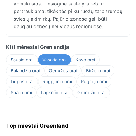
apniukusios. Tiesioginė saulė yra reta ir
pertraukiama; tikėkitės pilkų ruožų tarp trumpų
šviesių akimirkų. Pajūrio zonose gali būti
daugiau debesų nei vidaus regionuose.
Kiti mėnesiai Grenlandija
Sausio orai
Vasario orai
Kovo orai
Balandžio orai
Gegužės orai
Birželio orai
Liepos orai
Rugpjūčio orai
Rugsėjo orai
Spalio orai
Lapkričio orai
Gruodžio orai
Top miestai Greenland