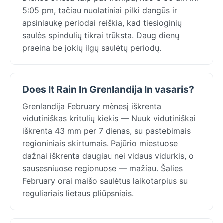
5:05 pm, tačiau nuolatiniai pilki dangūs ir
apsiniaukę periodai reiškia, kad tiesioginių
saulės spindulių tikrai trūksta. Daug dienų
praeina be jokių ilgų saulėtų periodų.
Does It Rain In Grenlandija In vasaris?
Grenlandija February mėnesį iškrenta
vidutiniškas kritulių kiekis — Nuuk vidutiniškai
iškrenta 43 mm per 7 dienas, su pastebimais
regioniniais skirtumais. Pajūrio miestuose
dažnai iškrenta daugiau nei vidaus vidurkis, o
sausesniuose regionuose — mažiau. Šalies
February orai maišo saulėtus laikotarpius su
reguliariais lietaus pliūpsniais.