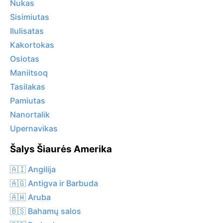
Nukas
Sisimiutas
Ilulisatas
Kakortokas
Osiotas
Maniitsoq
Tasilakas
Pamiutas
Nanortalik
Upernavikas
Šalys Šiaurės Amerika
🇦🇮 Angilija
🇦🇬 Antigva ir Barbuda
🇦🇼 Aruba
🇧🇸 Bahamų salos