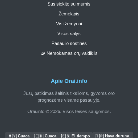
Susisiekite su mumis
Žemėlapis
Visi žemynai
Visos šalys
Pasaulio sostinės
🧩 Nemokamas orų valdiklis
Apie Orai.info
Jūsų patikimas šaltinis tikslioms, gyvoms oro
prognozėms visame pasaulyje.
Orai.info © 2026. Visos teisės saugomos.
🇲🇾
🇮🇩
🇪🇸
🇹🇷
Cuaca
Cuaca
El tiempo
Hava durumu