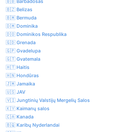
🇧🇧 Barbadosas
🇧🇿 Belizas
🇧🇲 Bermuda
🇩🇲 Dominika
🇩🇴 Dominikos Respublika
🇬🇩 Grenada
🇬🇵 Gvadelupa
🇬🇹 Gvatemala
🇭🇹 Haitis
🇭🇳 Hondūras
🇯🇲 Jamaika
🇺🇸 JAV
🇻🇮 Jungtinių Valstijų Mergelių Salos
🇰🇾 Kaimanų salos
🇨🇦 Kanada
🇧🇶 Karibų Nyderlandai