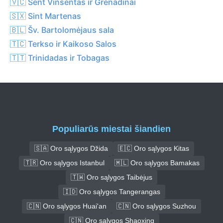
🇻🇨 Sent Vinsentas ir Grenadinai
🇸🇽 Sint Martenas
🇧🇱 Šv. Bartolomėjaus sala
🇹🇨 Terkso ir Kaikoso Salos
🇹🇹 Trinidadas ir Tobagas
Populiarūs miestai šiandien
🇸🇦 Oro sąlygos Džida
🇪🇨 Oro sąlygos Kitas
🇹🇷 Oro sąlygos Istanbul
🇲🇱 Oro sąlygos Bamakas
🇹🇼 Oro sąlygos Taibėjus
🇮🇩 Oro sąlygos Tangerangas
🇨🇳 Oro sąlygos Huai'an
🇨🇳 Oro sąlygos Suzhou
🇨🇳 Oro sąlygos Shaoxing