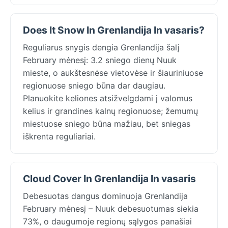
Does It Snow In Grenlandija In vasaris?
Reguliarus snygis dengia Grenlandija šalį
February mėnesį: 3.2 sniego dienų Nuuk
mieste, o aukštesnėse vietovėse ir šiauriniuose
regionuose sniego būna dar daugiau.
Planuokite keliones atsižvelgdami į valomus
kelius ir grandines kalnų regionuose; žemumų
miestuose sniego būna mažiau, bet sniegas
iškrenta reguliariai.
Cloud Cover In Grenlandija In vasaris
Debesuotas dangus dominuoja Grenlandija
February mėnesį – Nuuk debesuotumas siekia
73%, o daugumoje regionų sąlygos panašiai