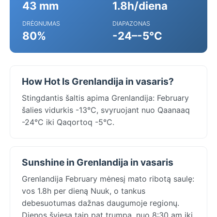
43 mm
1.8h/diena
DRĖGNUMAS
DIAPAZONAS
80%
-24–-5°C
How Hot Is Grenlandija in vasaris?
Stingdantis šaltis apima Grenlandija: February
šalies vidurkis -13°C, svyruojant nuo Qaanaaq
-24°C iki Qaqortoq -5°C.
Sunshine in Grenlandija in vasaris
Grenlandija February mėnesį mato ribotą saulę:
vos 1.8h per dieną Nuuk, o tankus
debesuotumas dažnas daugumoje regionų.
Dienos šviesa taip pat trumpa, nuo 8:30 am iki