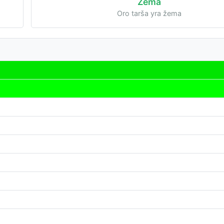
Žema
Oro tarša yra žema