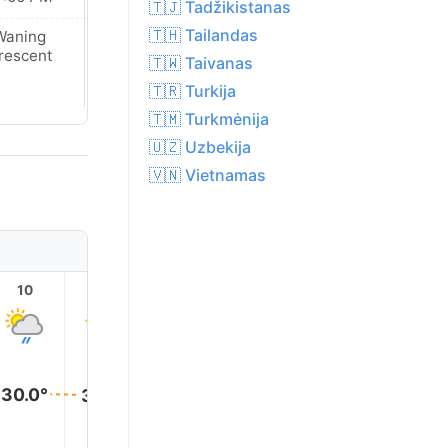
🇹🇯 Tadžikistanas
🇹🇭 Tailandas
Waning
New Moon
rescent
🇹🇼 Taivanas
🇹🇷 Turkija
🇹🇲 Turkmėnija
🇺🇿 Uzbekija
🇻🇳 Vietnamas
10
11
12
13
14
15
32.0°
31.0°
31.0°
30.0°
30.0°
30.0°