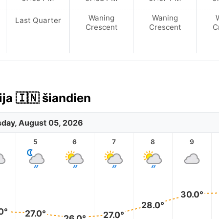
Waning
Waning
Last Quarter
Crescent
Crescent
C
ja 🇮🇳 šiandien
day, August 05, 2026
5
6
7
8
9
30.0°
28.0°
0°
27.0°
27.0°
26.0°