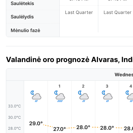
Saulėtekis
Last Quarter
Last Quarter
Saulėlydis
Mėnulio fazė
Valandinė oro prognozė Alvaras, Indi
Wednes
1
2
3
4
33.0°C
30.0°C
29.0°
28.0°
28.0°
28.
27.0°
28.0°C