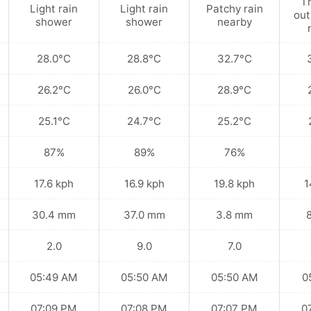
T
Light rain
Light rain
Patchy rain
out
shower
shower
nearby
28.0°C
28.8°C
32.7°C
26.2°C
26.0°C
28.9°C
25.1°C
24.7°C
25.2°C
87%
89%
76%
17.6 kph
16.9 kph
19.8 kph
1
30.4 mm
37.0 mm
3.8 mm
2.0
9.0
7.0
05:49 AM
05:50 AM
05:50 AM
0
07:09 PM
07:08 PM
07:07 PM
0