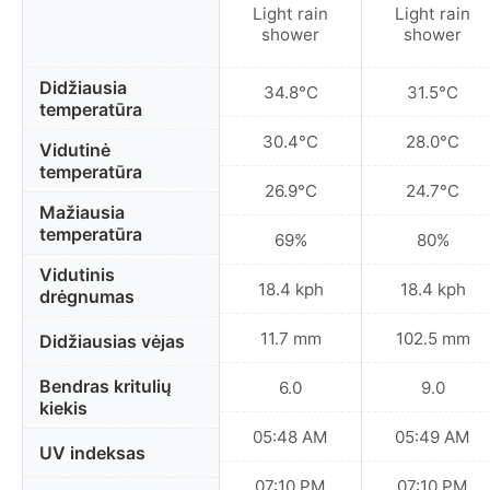
Light rain
Light rain
shower
shower
Didžiausia
34.8°C
31.5°C
temperatūra
30.4°C
28.0°C
Vidutinė
temperatūra
26.9°C
24.7°C
Mažiausia
temperatūra
69%
80%
Vidutinis
18.4 kph
18.4 kph
drėgnumas
11.7 mm
102.5 mm
Didžiausias vėjas
Bendras kritulių
6.0
9.0
kiekis
05:48 AM
05:49 AM
UV indeksas
07:10 PM
07:10 PM