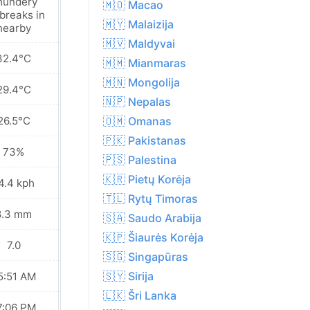
hundery
Patchy light rain
🇲🇴 Macao
breaks in
in area with
🇲🇾 Malaizija
nearby
thunder
🇲🇻 Maldyvai
32.4°C
33.0°C
🇲🇲 Mianmaras
🇲🇳 Mongolija
29.4°C
30.1°C
🇳🇵 Nepalas
26.5°C
27.2°C
🇴🇲 Omanas
🇵🇰 Pakistanas
73%
70%
🇵🇸 Palestina
🇰🇷 Pietų Korėja
4.4 kph
18.4 kph
🇹🇱 Rytų Timoras
8.3 mm
7.1 mm
🇸🇦 Saudo Arabija
🇰🇵 Šiaurės Korėja
7.0
8.0
🇸🇬 Singapūras
🇸🇾 Sirija
5:51 AM
05:51 AM
🇱🇰 Šri Lanka
7:06 PM
07:06 PM