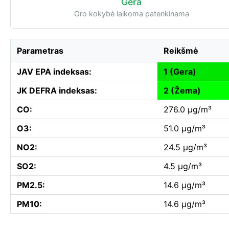
Gera
Oro kokybė laikoma patenkinama
Parametras
Reikšmė
JAV EPA indeksas:
1 (Gera)
JK DEFRA indeksas:
2 (Žema)
CO:
276.0 µg/m³
O3:
51.0 µg/m³
NO2:
24.5 µg/m³
SO2:
4.5 µg/m³
PM2.5:
14.6 µg/m³
PM10:
14.6 µg/m³