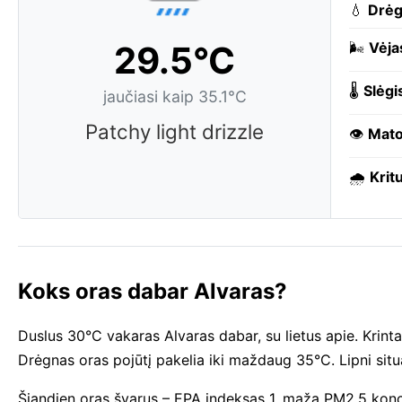
💧
Drė
29.5°C
🌬️
Vėja
🌡️
Slėgi
jaučiasi kaip 35.1°C
Patchy light drizzle
👁️
Mat
🌧️
Kritu
Koks oras dabar Alvaras?
Duslus 30°C vakaras Alvaras dabar, su lietus apie. Krinta
Drėgnas oras pojūtį pakelia iki maždaug 35°C. Lipni situ
Šiandien oras švarus – EPA indeksas 1, maža PM2.5 konc