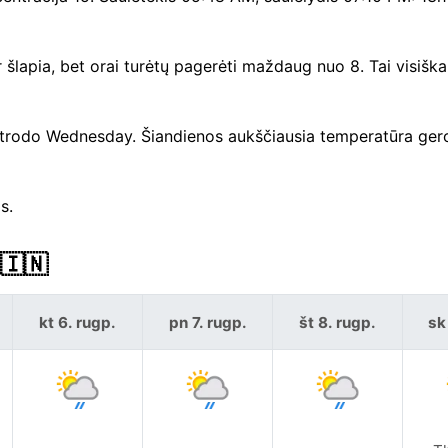
 šlapia, bet orai turėtų pagerėti maždaug nuo 8. Tai visiškai
a atrodo Wednesday. Šiandienos aukščiausia temperatūra ger
s.
 🇮🇳
kt 6. rugp.
pn 7. rugp.
št 8. rugp.
sk