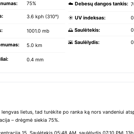
gnumas:
75%
☁️
Debesų dangos tankis:
7
s:
3.6 kph (310°)
☀️
UV indeksas:
0
🌅
Saulėtekis:
0
s:
1001.0 mb
🌇
Saulėlydis:
0
omumas:
5.0 km
liai:
0.4 mm
 lengvas lietus, tad turėkite po ranka ką nors vandeniui ats
acija – drėgmė siekia 75%.
entracija 15. Saulėtekis 05:48 AM, saulėlydis 07:10 PM: 13