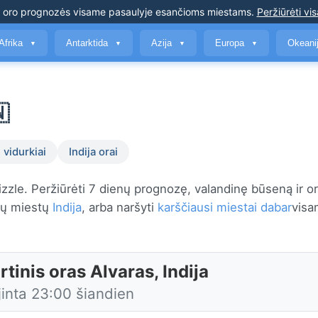
s oro prognozės
visame pasaulyje esančioms miestams
.
Peržiūrėti vis
Afrika
Antarktida
Azija
Europa
Okeani
▼
▼
▼
▼

 vidurkiai
Indija orai
izzle. Peržiūrėti 7 dienų prognozę, valandinę būseną ir 
nių miestų
Indija
, arba naršyti
karščiausi miestai dabar
vis
tinis oras Alvaras, Indija
jinta 23:00 šiandien