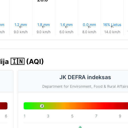
mm
1.2 mm
1.8 mm
1.6 mm
0.0 mm
16% Lietus
↑
↑
↑
↑
↑
↑
m/h
9.0 km/h
9.0 km/h
6.0 km/h
8.0 km/h
14.0 km/h
ija 🇮🇳 (AQI)
JK DEFRA indeksas
Department for Environment, Food & Rural Affair
2
6
1
3
5
7
9