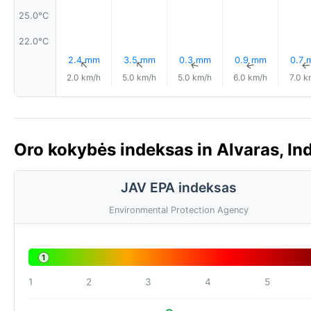
25.0°C
22.0°C
2.4 mm
3.5 mm
0.3 mm
0.9 mm
0.7 
↑
↑
↑
↑
2.0 km/h
5.0 km/h
5.0 km/h
6.0 km/h
7.0 k
Oro kokybės indeksas in Alvaras, Ind
JAV EPA indeksas
Environmental Protection Agency
1
1
2
3
4
5