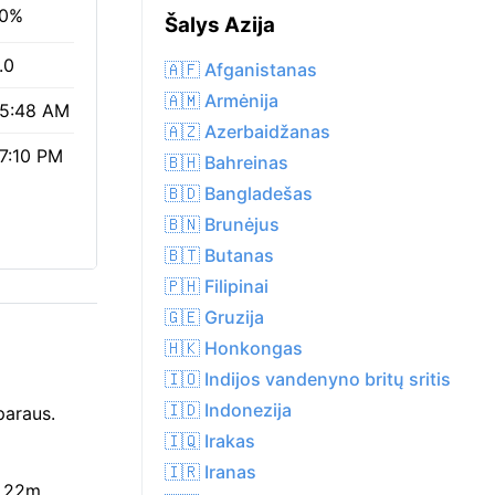
0%
Šalys Azija
.0
🇦🇫 Afganistanas
🇦🇲 Armėnija
5:48 AM
🇦🇿 Azerbaidžanas
7:10 PM
🇧🇭 Bahreinas
🇧🇩 Bangladešas
🇧🇳 Brunėjus
🇧🇹 Butanas
🇵🇭 Filipinai
🇬🇪 Gruzija
🇭🇰 Honkongas
🇮🇴 Indijos vandenyno britų sritis
🇮🇩 Indonezija
paraus.
🇮🇶 Irakas
🇮🇷 Iranas
h 22m