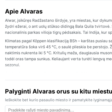
Apie Alvaras
Alwar, įsikūręs Radžastano širdyje, yra miestas, kur dykumos
žydri ežerai, o ant uolų stūkso didingą Bala Quila tvirtovė
nacionalinis parkas vilioja tigrų pėdsakais. Tai Indija, kur 
Klimatas pagal Köppen klasifikaciją BSh – karštas pusiau s
temperatūra šoka virš 45 °C, o saulė plieskia be perstojo. Ž
naktimis nukrenta iki 5 °C. Kritulių maža, daugiausia muson
todėl oras tampa sunkus. Keliaujant verta turėti lengvą med
sezonui.
Geriausias metas apsilankyti – nuo spalio iki kovo, kai t
bangų, o musonas kartais atneša staigius liūtis su perkūnij
reiškinys. Sirokas nepapūtęs, tačiau smėlio audros retkarči
Palyginti Alvaras orus su kitu miest
– tikroji Radžastano dykumos vartų zona.
Ieškokite bet kurio pasaulio miesto ir pamatykite lyginamąj