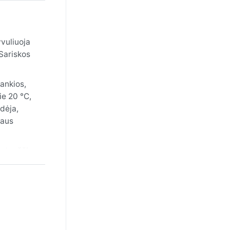
yvuliuoja
 Sariskos
ankios,
ie 20 °C,
dėja,
taus
ų karščio
ėtas
a, jog čia