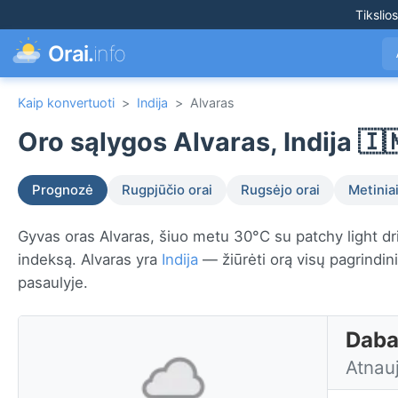
Tikslio
Orai.
info
Kaip konvertuoti
>
Indija
>
Alvaras
Oro sąlygos Alvaras, Indija 🇮
Prognozė
Rugpjūčio orai
Rugsėjo orai
Metiniai
Gyvas oras Alvaras, šiuo metu 30°C su patchy light dr
indeksą. Alvaras yra
Indija
— žiūrėti orą visų pagrindi
pasaulyje.
Dabar
Atnau