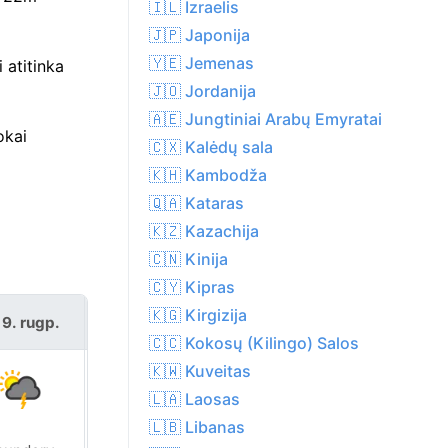
🇮🇱 Izraelis
🇯🇵 Japonija
🇾🇪 Jemenas
 atitinka
🇯🇴 Jordanija
🇦🇪 Jungtiniai Arabų Emyratai
okai
🇨🇽 Kalėdų sala
🇰🇭 Kambodža
🇶🇦 Kataras
🇰🇿 Kazachija
🇨🇳 Kinija
🇨🇾 Kipras
🇰🇬 Kirgizija
 9. rugp.
pr 10. rugp.
🇨🇨 Kokosų (Kilingo) Salos
🇰🇼 Kuveitas
🇱🇦 Laosas
🇱🇧 Libanas