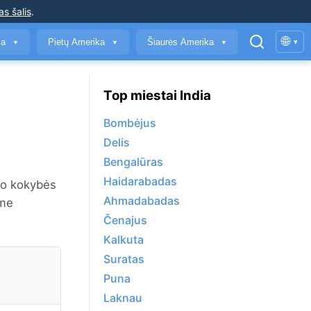
as šalis
.
🌐
ja
Pietų Amerika
Šiaurės Amerika
▾
▼
▼
▼
Top miestai India
Bombėjus
Delis
Bengalūras
Haidarabadas
oro kokybės
Ahmadabadas
ame
Čenajus
Kalkuta
Suratas
Puna
Laknau