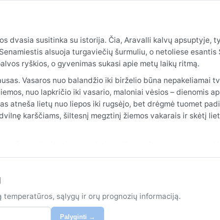
 dvasia susitinka su istorija. Čia, Aravalli kalvų apsuptyje, t
. Senamiestis alsuoja turgaviečių šurmuliu, o netoliese esantis
spalvos ryškios, o gyvenimas sukasi apie metų laikų ritmą.
ausas. Vasaros nuo balandžio iki birželio būna nepakeliamai tv
iemos, nuo lapkričio iki vasario, maloniai vėsios – dienomis ap
as atneša lietų nuo liepos iki rugsėjo, bet drėgmė tuomet padi
vilnę karščiams, šiltesnį megztinį žiemos vakarais ir skėtį lie
emperatūra maloni, o dangus giedras. Vasarą kamuojamos smarki
a. Žiemos rytais tvyro tirštas rūkas, tačiau sniegas čia negird
ais užklumpa pavasarį ir vasarą. Alwar orai nekladingai primen
u
ą temperatūros, sąlygų ir orų prognozių informaciją.
Palyginti →