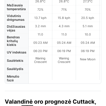
26.8°C
26.8°C
27.3°C
Mažiausia
temperatūra
72%
71%
70%
Vidutinis
13.7 kph
15.8 kph
20.5 kph
drėgnumas
3.2 mm
4.3 mm
5.1 mm
Didžiausias
vėjas
11.0
11.0
10.0
Bendras
kritulių
05:23 AM
05:24 AM
05:24 AM
0
kiekis
06:20 PM
06:19 PM
06:19 PM
UV indeksas
Waning
Waning
New Moon
N
Saulėtekis
Crescent
Crescent
Saulėlydis
Mėnulio
fazė
Valandinė oro prognozė Cuttack,