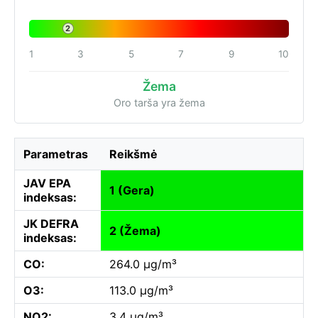
2
1
3
5
7
9
10
Žema
Oro tarša yra žema
Parametras
Reikšmė
JAV EPA
1 (Gera)
indeksas:
JK DEFRA
2 (Žema)
indeksas:
CO:
264.0 µg/m³
O3:
113.0 µg/m³
NO2:
3.4 µg/m³