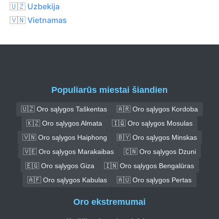
🇺🇿 Uzbekija
🇻🇳 Vietnamas
Populiarūs miestai šiandien
🇺🇿 Oro sąlygos Taškentas
🇦🇷 Oro sąlygos Kordoba
🇰🇿 Oro sąlygos Almata
🇮🇶 Oro sąlygos Mosulas
🇻🇳 Oro sąlygos Haiphong
🇧🇾 Oro sąlygos Minskas
🇻🇪 Oro sąlygos Marakaibas
🇨🇳 Oro sąlygos Dzuni
🇪🇬 Oro sąlygos Giza
🇮🇳 Oro sąlygos Bengalūras
🇦🇫 Oro sąlygos Kabulas
🇦🇺 Oro sąlygos Pertas
Oro ekstremumai