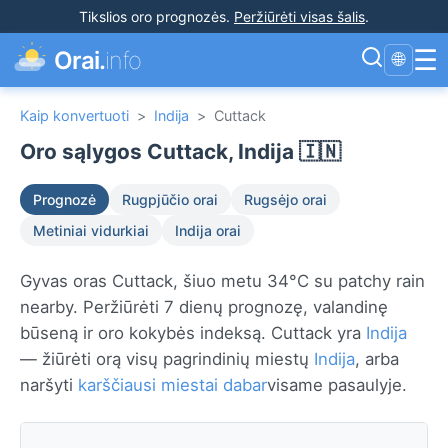
Tikslios oro prognozės
.
Peržiūrėti visas šalis
.
☰
Orai.
info
🌐
Kaip konvertuoti
>
Indija
>
Cuttack
Oro sąlygos Cuttack, Indija 🇮🇳
Prognozė
Rugpjūčio orai
Rugsėjo orai
Metiniai vidurkiai
Indija orai
Gyvas oras Cuttack, šiuo metu 34°C su patchy rain
nearby. Peržiūrėti 7 dienų prognozę, valandinę
būseną ir oro kokybės indeksą. Cuttack yra
Indija
— žiūrėti orą visų pagrindinių miestų
Indija
, arba
naršyti
karščiausi miestai dabar
visame pasaulyje.