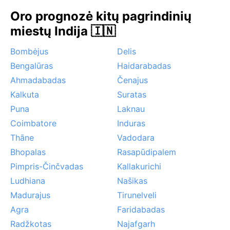
nebūna, o rūkai reti. Vietiniai gyventojai puikiai
Oro prognozė kitų pagrindinių
prisitaikę prie šių ritmų – gyvenimas teka pagal
miestų Indija 🇮🇳
musonų ir ciklonų pulsą, kurį verta pažinti iš arti.
Bombėjus
Delis
Bengalūras
Haidarabadas
Ahmadabadas
Čenajus
Kalkuta
Suratas
Puna
Laknau
Coimbatore
Induras
Thāne
Vadodara
Bhopalas
Rasapūdipalem
Pimpris-Činčvadas
Kallakurichi
Ludhiana
Našikas
Madurajus
Tirunelveli
Agra
Faridabadas
Radžkotas
Najafgarh