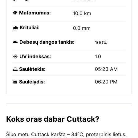
👁️
Matomumas:
10.0 km
🌧️
Krituliai:
0.0 mm
☁️
Debesų dangos tankis:
100%
☀️
UV indeksas:
1.0
🌅
Saulėtekis:
05:23 AM
🌇
Saulėlydis:
06:20 PM
Koks oras dabar Cuttack?
Šiuo metu Cuttack karšta – 34°C, protarpinis lietus.