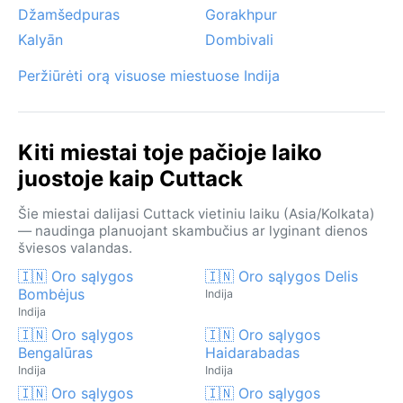
Džamšedpuras
Gorakhpur
Kalyān
Dombivali
Peržiūrėti orą visuose miestuose Indija
Kiti miestai toje pačioje laiko
juostoje kaip Cuttack
Šie miestai dalijasi Cuttack vietiniu laiku (Asia/Kolkata)
— naudinga planuojant skambučius ar lyginant dienos
šviesos valandas.
🇮🇳 Oro sąlygos
🇮🇳 Oro sąlygos Delis
Bombėjus
Indija
Indija
🇮🇳 Oro sąlygos
🇮🇳 Oro sąlygos
Bengalūras
Haidarabadas
Indija
Indija
🇮🇳 Oro sąlygos
🇮🇳 Oro sąlygos