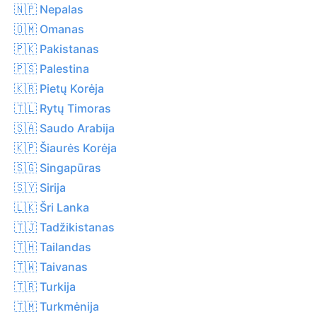
🇳🇵 Nepalas
🇴🇲 Omanas
🇵🇰 Pakistanas
🇵🇸 Palestina
🇰🇷 Pietų Korėja
🇹🇱 Rytų Timoras
🇸🇦 Saudo Arabija
🇰🇵 Šiaurės Korėja
🇸🇬 Singapūras
🇸🇾 Sirija
🇱🇰 Šri Lanka
🇹🇯 Tadžikistanas
🇹🇭 Tailandas
🇹🇼 Taivanas
🇹🇷 Turkija
🇹🇲 Turkmėnija