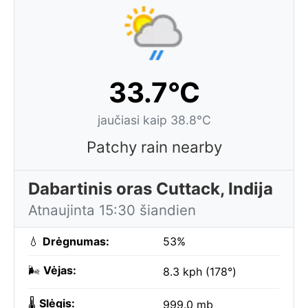
33.7°C
jaučiasi kaip 38.8°C
Patchy rain nearby
Dabartinis oras Cuttack, Indija
Atnaujinta 15:30 šiandien
💧
Drėgnumas:
53%
🌬️
Vėjas:
8.3 kph (178°)
🌡️
Slėgis:
999.0 mb