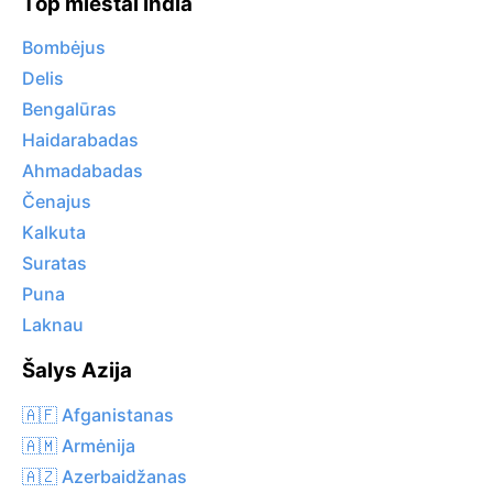
Top miestai India
Bombėjus
Delis
Bengalūras
Haidarabadas
Ahmadabadas
Čenajus
Kalkuta
Suratas
Puna
Laknau
Šalys Azija
🇦🇫 Afganistanas
🇦🇲 Armėnija
🇦🇿 Azerbaidžanas