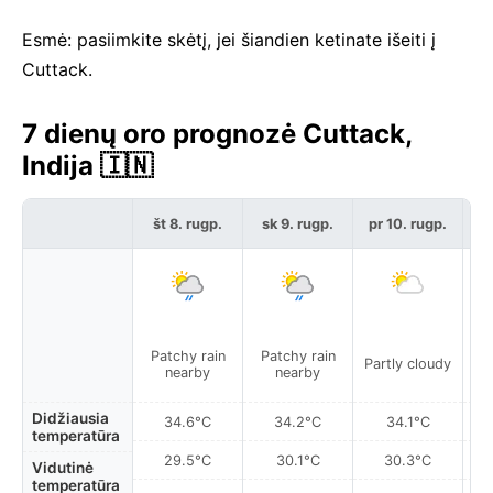
Esmė: pasiimkite skėtį, jei šiandien ketinate išeiti į
Cuttack.
7 dienų oro prognozė Cuttack,
Indija 🇮🇳
št 8. rugp.
sk 9. rugp.
pr 10. rugp.
an
Patchy rain
Patchy rain
L
Partly cloudy
nearby
nearby
Didžiausia
34.6°C
34.2°C
34.1°C
temperatūra
29.5°C
30.1°C
30.3°C
Vidutinė
temperatūra