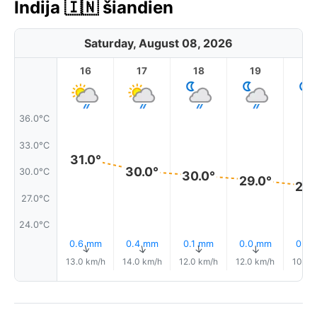
Indija 🇮🇳 šiandien
Saturday, August 08, 2026
16
17
18
19
2
36.0°C
33.0°C
31.0°
30.0°
30.0°C
30.0°
29.0°
28.
27.0°C
24.0°C
0.6 mm
0.4 mm
0.1 mm
0.0 mm
0.2
↑
↑
↑
↑
13.0 km/h
14.0 km/h
12.0 km/h
12.0 km/h
10.0 