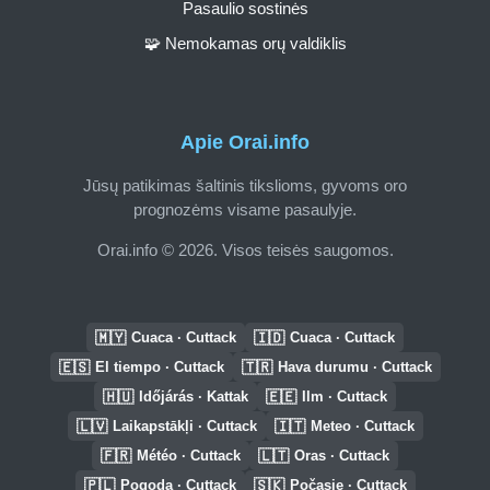
Pasaulio sostinės
🧩 Nemokamas orų valdiklis
Apie Orai.info
Jūsų patikimas šaltinis tikslioms, gyvoms oro
prognozėms visame pasaulyje.
Orai.info © 2026. Visos teisės saugomos.
🇲🇾
🇮🇩
Cuaca · Cuttack
Cuaca · Cuttack
🇪🇸
🇹🇷
El tiempo · Cuttack
Hava durumu · Cuttack
🇭🇺
🇪🇪
Időjárás · Kattak
Ilm · Cuttack
🇱🇻
🇮🇹
Laikapstākļi · Cuttack
Meteo · Cuttack
🇫🇷
🇱🇹
Météo · Cuttack
Oras · Cuttack
🇵🇱
🇸🇰
Pogoda · Cuttack
Počasie · Cuttack