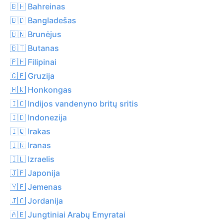
🇧🇭 Bahreinas
🇧🇩 Bangladešas
🇧🇳 Brunėjus
🇧🇹 Butanas
🇵🇭 Filipinai
🇬🇪 Gruzija
🇭🇰 Honkongas
🇮🇴 Indijos vandenyno britų sritis
🇮🇩 Indonezija
🇮🇶 Irakas
🇮🇷 Iranas
🇮🇱 Izraelis
🇯🇵 Japonija
🇾🇪 Jemenas
🇯🇴 Jordanija
🇦🇪 Jungtiniai Arabų Emyratai