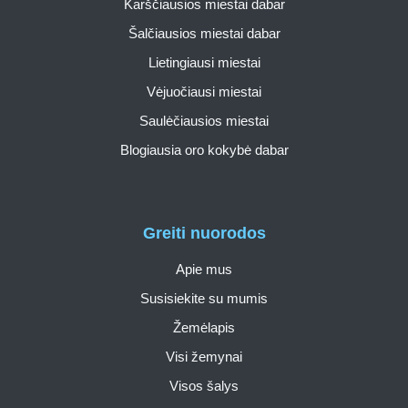
Karščiausios miestai dabar
Šalčiausios miestai dabar
Lietingiausi miestai
Vėjuočiausi miestai
Saulėčiausios miestai
Blogiausia oro kokybė dabar
Greiti nuorodos
Apie mus
Susisiekite su mumis
Žemėlapis
Visi žemynai
Visos šalys