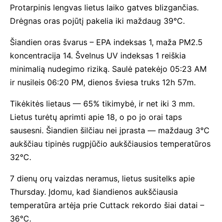
Protarpinis lengvas lietus laiko gatves blizgančias.
Drėgnas oras pojūtį pakelia iki maždaug 39°C.
Šiandien oras švarus – EPA indeksas 1, maža PM2.5
koncentracija 14. Švelnus UV indeksas 1 reiškia
minimalią nudegimo riziką. Saulė patekėjo 05:23 AM
ir nusileis 06:20 PM, dienos šviesa truks 12h 57m.
Tikėkitės lietaus — 65% tikimybė, ir net iki 3 mm.
Lietus turėtų aprimti apie 18, o po jo orai taps
sausesni. Šiandien šilčiau nei įprasta — maždaug 3°C
aukščiau tipinės rugpjūčio aukščiausios temperatūros
32°C.
7 dienų orų vaizdas neramus, lietus susitelks apie
Thursday. Įdomu, kad šiandienos aukščiausia
temperatūra artėja prie Cuttack rekordo šiai datai –
36°C.