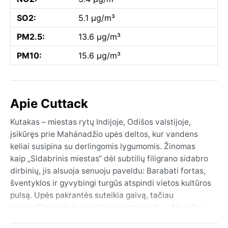
SO2:
5.1 µg/m³
PM2.5:
13.6 µg/m³
PM10:
15.6 µg/m³
Apie Cuttack
Kutakas – miestas rytų Indijoje, Odišos valstijoje,
įsikūręs prie Mahánadžio upės deltos, kur vandens
keliai susipina su derlingomis lygumomis. Žinomas
kaip „Sidabrinis miestas“ dėl subtilių filigrano sidabro
dirbinių, jis alsuoja senuoju paveldu: Barabati fortas,
šventyklos ir gyvybingi turgūs atspindi vietos kultūros
pulsą. Upės pakrantės suteikia gaivą, tačiau
geografija lemia ir nuolatinę gamtos galią – čia ryšys
tarp sausumos ir vandens neatsiejamas.