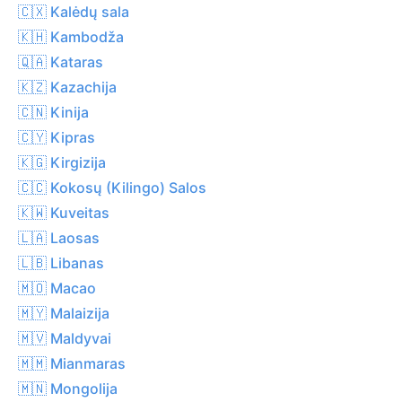
🇨🇽 Kalėdų sala
🇰🇭 Kambodža
🇶🇦 Kataras
🇰🇿 Kazachija
🇨🇳 Kinija
🇨🇾 Kipras
🇰🇬 Kirgizija
🇨🇨 Kokosų (Kilingo) Salos
🇰🇼 Kuveitas
🇱🇦 Laosas
🇱🇧 Libanas
🇲🇴 Macao
🇲🇾 Malaizija
🇲🇻 Maldyvai
🇲🇲 Mianmaras
🇲🇳 Mongolija