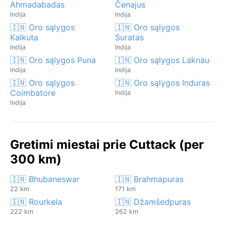
Ahmadabadas
Čenajus
Indija
Indija
🇮🇳 Oro sąlygos
🇮🇳 Oro sąlygos
Kalkuta
Suratas
Indija
Indija
🇮🇳 Oro sąlygos Puna
🇮🇳 Oro sąlygos Laknau
Indija
Indija
🇮🇳 Oro sąlygos
🇮🇳 Oro sąlygos Induras
Coimbatore
Indija
Indija
Gretimi miestai prie Cuttack (per
300 km)
🇮🇳 Bhubaneswar
🇮🇳 Brahmapuras
22 km
171 km
🇮🇳 Rourkela
🇮🇳 Džamšedpuras
222 km
262 km