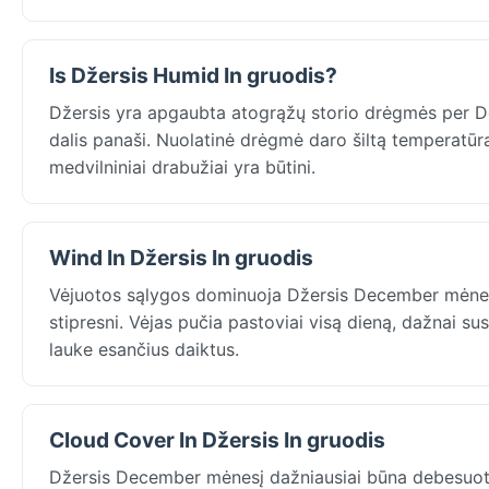
Is Džersis Humid In gruodis?
Džersis yra apgaubta atogrąžų storio drėgmės per Dec
dalis panaši. Nuolatinė drėgmė daro šiltą temperatūrą
medvilniniai drabužiai yra būtini.
Wind In Džersis In gruodis
Vėjuotos sąlygos dominuoja Džersis December mėnesį: 
stipresni. Vėjas pučia pastoviai visą dieną, dažnai sus
lauke esančius daiktus.
Cloud Cover In Džersis In gruodis
Džersis December mėnesį dažniausiai būna debesuota: