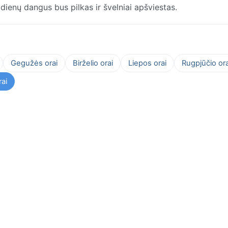
 dienų dangus bus pilkas ir švelniai apšviestas.
Gegužės orai
Birželio orai
Liepos orai
Rugpjūčio ora
ai