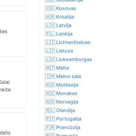
🇽🇰 Kosovas
🇭🇷 Kroatija
🇱🇻 Latvija
lies
🇵🇱 Lenkija
🇱🇮 Lichtenšteinas
🇱🇹 Lietuva
🇱🇺 Liuksemburgas
🇲🇹 Malta
🇮🇲 Meino sala
ūsiai
🇲🇩 Moldavija
nkite
🇲🇨 Monakas
🇳🇴 Norvegija
🇳🇱 Olandija
🇵🇹 Portugalija
🇫🇷 Prancūzija
delis
🇷🇴 Rumunija