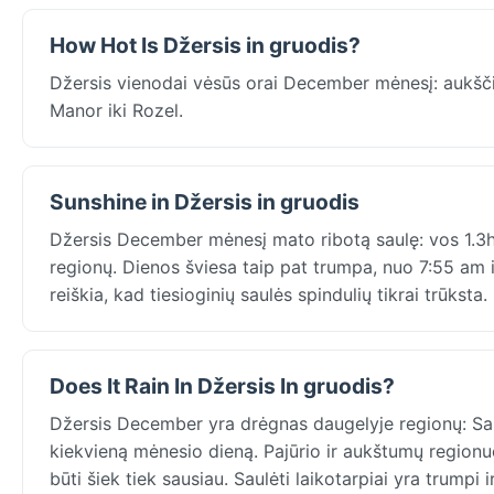
How Hot Is Džersis in gruodis?
Džersis vienodai vėsūs orai December mėnesį: aukšč
Manor iki Rozel.
Sunshine in Džersis in gruodis
Džersis December mėnesį mato ribotą saulę: vos 1.3
regionų. Dienos šviesa taip pat trumpa, nuo 7:55 am ik
reiškia, kad tiesioginių saulės spindulių tikrai trūkst
Does It Rain In Džersis In gruodis?
Džersis December yra drėgnas daugelyje regionų: Saint
kiekvieną mėnesio dieną. Pajūrio ir aukštumų regionuo
būti šiek tiek sausiau. Saulėti laikotarpiai yra trumpi ir