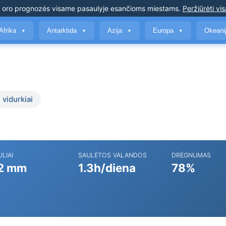
s oro prognozės
visame pasaulyje esančioms miestams
.
Peržiūrėti vis
Afrika
Antarktida
Azija
Europa
Okeani
▼
▼
▼
▼
į
 vidurkiai
ULIAI
SAULĖTOS VALANDOS
DRĖGNUMAS
2 mm
1.3h/diena
78%