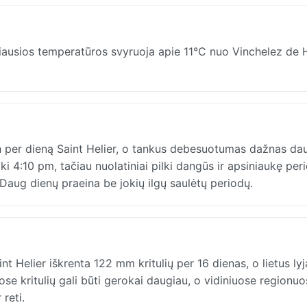
iausios temperatūros svyruoja apie 11°C nuo Vinchelez de 
h per dieną Saint Helier, o tankus debesuotumas dažnas d
i 4:10 pm, tačiau nuolatiniai pilki dangūs ir apsiniaukę per
a. Daug dienų praeina be jokių ilgų saulėtų periodų.
 Helier iškrenta 122 mm kritulių per 16 dienas, o lietus ly
se kritulių gali būti gerokai daugiau, o vidiniuose regionuo
 reti.