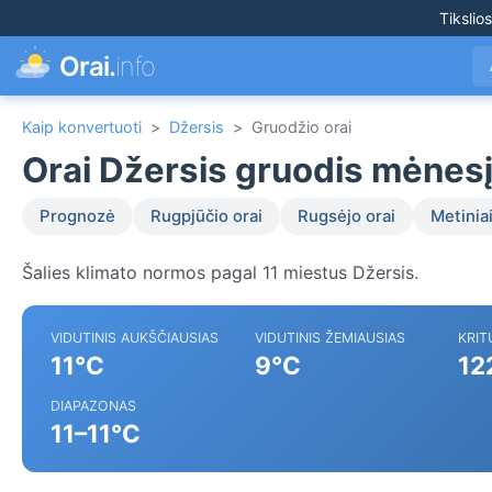
Tikslio
Orai.
info
Kaip konvertuoti
>
Džersis
>
Gruodžio orai
Orai Džersis gruodis mėnes
Prognozė
Rugpjūčio orai
Rugsėjo orai
Metiniai
Šalies klimato normos pagal 11 miestus Džersis.
VIDUTINIS AUKŠČIAUSIAS
VIDUTINIS ŽEMIAUSIAS
KRIT
11°C
9°C
12
DIAPAZONAS
11–11°C