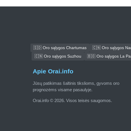
🇸🇩 Oro sąlygos Chartumas
🇨🇳 Oro sąlygos N
🇨🇳 Oro sąlygos Suzhou
🇧🇴 Oro sąlygos La P
Apie Orai.info
Jūsų patikimas šaltinis tikslioms, gyvoms oro
prognozėms visame pasaulyje.
Orai.info © 2026. Visos teisės saugomos.