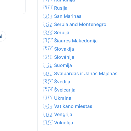
🇷🇺 Rusija
🇸🇲 San Marinas
🇷🇸 Serbia and Montenegro
🇷🇸 Serbija
i
🇲🇰 Šiaurės Makedonija
🇸🇰 Slovakija
🇸🇮 Slovėnija
🇫🇮 Suomija
🇸🇯 Svalbardas ir Janas Majenas
🇸🇪 Švedija
🇨🇭 Šveicarija
🇺🇦 Ukraina
🇻🇦 Vatikano miestas
🇭🇺 Vengrija
🇩🇪 Vokietija