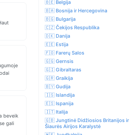
🇧🇪 Belgija
🇧🇦 Bosnija ir Hercegovina
🇧🇬 Bulgarija
Haut
🇨🇿 Čekijos Respublika
🇩🇰 Danija
🇪🇪 Estija
🇫🇴 Farerų Salos
🇬🇬 Gernsis
augumoje
🇬🇮 Gibraltaras
iodai
🇬🇷 Graikija
🇧🇾 Gudija
🇮🇸 Islandija
🇪🇸 Ispanija
🇮🇹 Italija
ja beveik
🇬🇧 Jungtinė Didžiosios Britanijos ir
se gali
Šiaurės Airijos Karalystė
🇲🇪 Juodkalnija