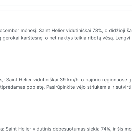
ember mėnesį: Saint Helier vidutiniškai 78%, o didžioji ša
 gerokai karštesnę, o net naktys teikia ribotą vėsą. Lengvi
Saint Helier vidutiniškai 39 km/h, o pajūrio regionuose g
tiprėdamas popietę. Pasirūpinkite vėjo striukėmis ir sutvirti
 Saint Helier vidutinis debesuotumas siekia 74%, ir šis mo