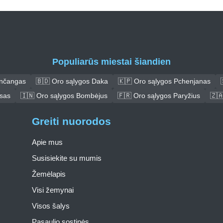
Populiarūs miestai šiandien
ančangas
🇧🇩 Oro sąlygos Daka
🇰🇵 Oro sąlygos Pchenjanas
asas
🇮🇳 Oro sąlygos Bombėjus
🇫🇷 Oro sąlygos Paryžius
🇿
Greiti nuorodos
Apie mus
Susisiekite su mumis
Žemėlapis
Visi žemynai
Visos šalys
Pasaulio sostinės