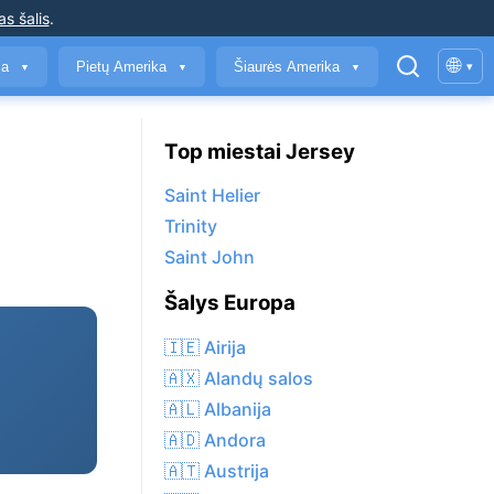
as šalis
.
🌐
ja
Pietų Amerika
Šiaurės Amerika
▾
▼
▼
▼
Top miestai Jersey
Saint Helier
Trinity
Saint John
Šalys Europa
🇮🇪 Airija
🇦🇽 Alandų salos
🇦🇱 Albanija
🇦🇩 Andora
🇦🇹 Austrija