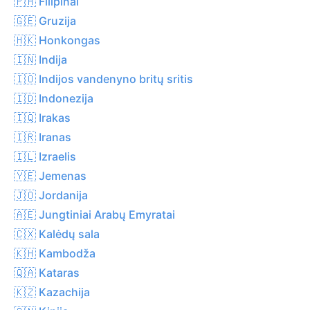
🇵🇭 Filipinai
🇬🇪 Gruzija
🇭🇰 Honkongas
🇮🇳 Indija
🇮🇴 Indijos vandenyno britų sritis
🇮🇩 Indonezija
🇮🇶 Irakas
🇮🇷 Iranas
🇮🇱 Izraelis
🇾🇪 Jemenas
🇯🇴 Jordanija
🇦🇪 Jungtiniai Arabų Emyratai
🇨🇽 Kalėdų sala
🇰🇭 Kambodža
🇶🇦 Kataras
🇰🇿 Kazachija