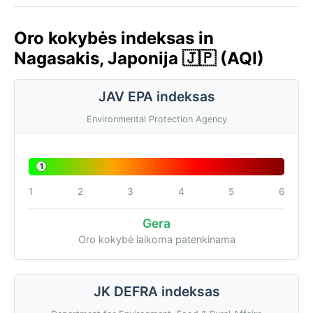
Oro kokybės indeksas in
Nagasakis, Japonija 🇯🇵 (AQI)
JAV EPA indeksas
Environmental Protection Agency
1
1
2
3
4
5
6
Gera
Oro kokybė laikoma patenkinama
JK DEFRA indeksas