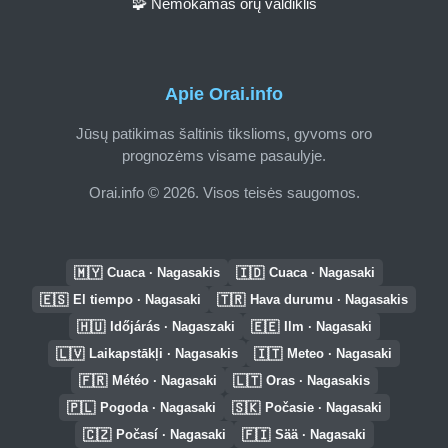
🧩 Nemokamas orų valdiklis
Apie Orai.info
Jūsų patikimas šaltinis tikslioms, gyvoms oro
prognozėms visame pasaulyje.
Orai.info © 2026. Visos teisės saugomos.
🇲🇾
🇮🇩
Cuaca · Nagasakis
Cuaca · Nagasaki
🇪🇸
🇹🇷
El tiempo · Nagasaki
Hava durumu · Nagasakis
🇭🇺
🇪🇪
Időjárás · Nagaszaki
Ilm · Nagasaki
🇱🇻
🇮🇹
Laikapstākļi · Nagasakis
Meteo · Nagasaki
🇫🇷
🇱🇹
Météo · Nagasaki
Oras · Nagasakis
🇵🇱
🇸🇰
Pogoda · Nagasaki
Počasie · Nagasaki
🇨🇿
🇫🇮
Počasí · Nagasaki
Sää · Nagasaki