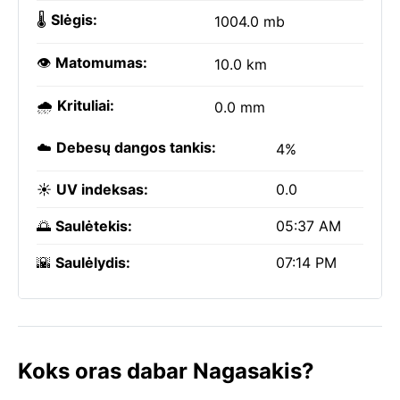
🌡️
Slėgis:
1004.0 mb
👁️
Matomumas:
10.0 km
🌧️
Krituliai:
0.0 mm
☁️
Debesų dangos tankis:
4%
☀️
UV indeksas:
0.0
🌅
Saulėtekis:
05:37 AM
🌇
Saulėlydis:
07:14 PM
Koks oras dabar Nagasakis?