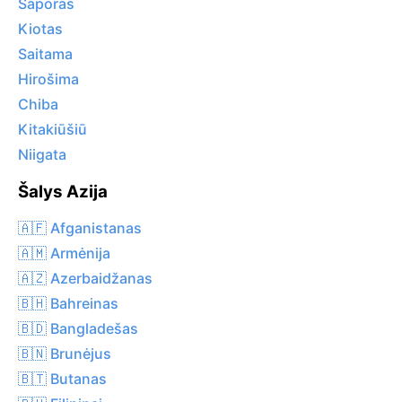
Saporas
Kiotas
Saitama
Hirošima
Chiba
Kitakiūšiū
Niigata
Šalys Azija
🇦🇫 Afganistanas
🇦🇲 Armėnija
🇦🇿 Azerbaidžanas
🇧🇭 Bahreinas
🇧🇩 Bangladešas
🇧🇳 Brunėjus
🇧🇹 Butanas