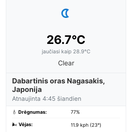
26.7°C
jaučiasi kaip 28.9°C
Clear
Dabartinis oras Nagasakis,
Japonija
Atnaujinta 4:45 šiandien
💧
Drėgnumas:
77%
🌬️
Vėjas:
11.9 kph (23°)