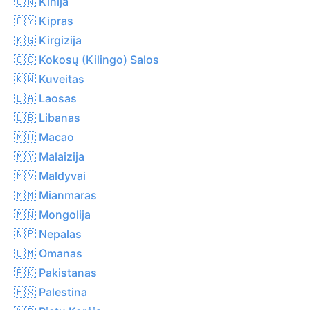
🇨🇳 Kinija
🇨🇾 Kipras
🇰🇬 Kirgizija
🇨🇨 Kokosų (Kilingo) Salos
🇰🇼 Kuveitas
🇱🇦 Laosas
🇱🇧 Libanas
🇲🇴 Macao
🇲🇾 Malaizija
🇲🇻 Maldyvai
🇲🇲 Mianmaras
🇲🇳 Mongolija
🇳🇵 Nepalas
🇴🇲 Omanas
🇵🇰 Pakistanas
🇵🇸 Palestina