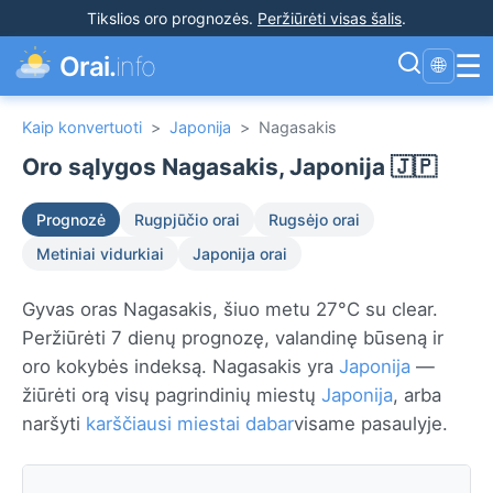
Tikslios oro prognozės
.
Peržiūrėti visas šalis
.
☰
Orai.
info
🌐
Kaip konvertuoti
>
Japonija
>
Nagasakis
Oro sąlygos Nagasakis, Japonija 🇯🇵
Prognozė
Rugpjūčio orai
Rugsėjo orai
Metiniai vidurkiai
Japonija orai
Gyvas oras Nagasakis, šiuo metu 27°C su clear.
Peržiūrėti 7 dienų prognozę, valandinę būseną ir
oro kokybės indeksą. Nagasakis yra
Japonija
—
žiūrėti orą visų pagrindinių miestų
Japonija
, arba
naršyti
karščiausi miestai dabar
visame pasaulyje.