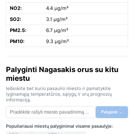
NO2:
4.4 µg/m³
SO2:
3.1 µg/m³
PM2.5:
6.7 µg/m³
PM10:
9.3 µg/m³
Palyginti Nagasakis orus su kitu
miestu
Ieškokite bet kurio pasaulio miesto ir pamatykite
lyginamąją temperatūros, sąlygų ir orų prognozių
informaciją.
Palyginti →
Populiariausi miestų palyginimai visame pasaulyje: