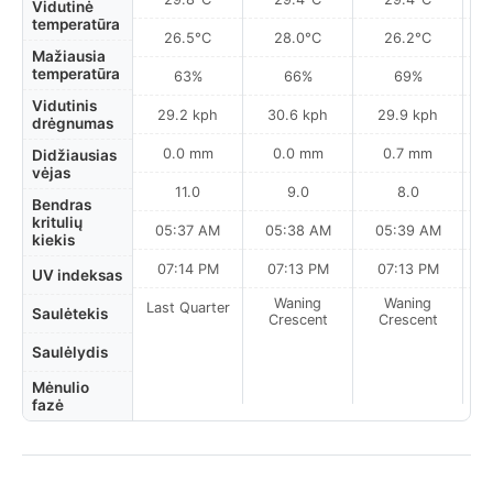
Vidutinė
temperatūra
26.5°C
28.0°C
26.2°C
Mažiausia
temperatūra
63%
66%
69%
Vidutinis
29.2 kph
30.6 kph
29.9 kph
drėgnumas
0.0 mm
0.0 mm
0.7 mm
Didžiausias
vėjas
11.0
9.0
8.0
Bendras
kritulių
05:37 AM
05:38 AM
05:39 AM
0
kiekis
07:14 PM
07:13 PM
07:13 PM
UV indeksas
Waning
Waning
Last Quarter
Saulėtekis
Crescent
Crescent
Saulėlydis
Mėnulio
fazė