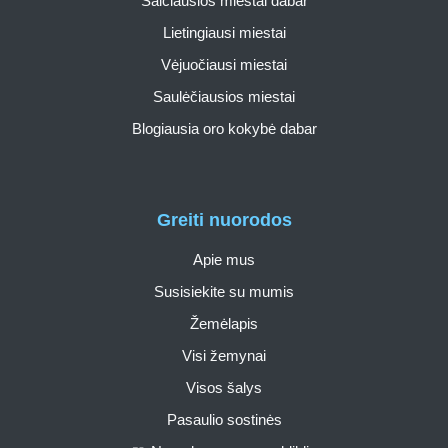
Šalčiausios miestai dabar
Lietingiausi miestai
Vėjuočiausi miestai
Saulėčiausios miestai
Blogiausia oro kokybė dabar
Greiti nuorodos
Apie mus
Susisiekite su mumis
Žemėlapis
Visi žemynai
Visos šalys
Pasaulio sostinės