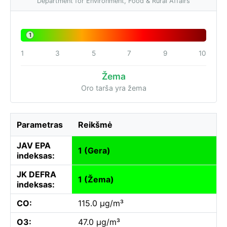
Department for Environment, Food & Rural Affairs
1
1
3
5
7
9
10
Žema
Oro tarša yra žema
Parametras
Reikšmė
JAV EPA
1 (Gera)
indeksas:
JK DEFRA
1 (Žema)
indeksas:
CO:
115.0 µg/m³
O3:
47.0 µg/m³