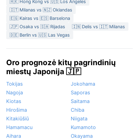
🇭🇰 Hong Kong vs 🇺🇸 Los Angeles
🇮🇹 Milanas vs 🇳🇿 Oklandas
🇪🇬 Kairas vs 🇪🇸 Barselona
🇯🇵 Osaka vs 🇸🇦 Rijadas
🇮🇳 Delis vs 🇮🇹 Milanas
🇩🇪 Berlin vs 🇺🇸 Las Vegas
Oro prognozė kitų pagrindinių
miestų Japonija 🇯🇵
Tokijas
Jokohama
Nagoja
Saporas
Kiotas
Saitama
Hirošima
Chiba
Kitakiūšiū
Niigata
Hamamacu
Kumamoto
Aihara
Okayama