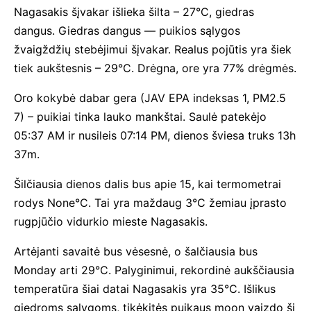
Nagasakis šįvakar išlieka šilta – 27°C, giedras
dangus. Giedras dangus — puikios sąlygos
žvaigždžių stebėjimui šįvakar. Realus pojūtis yra šiek
tiek aukštesnis – 29°C. Drėgna, ore yra 77% drėgmės.
Oro kokybė dabar gera (JAV EPA indeksas 1, PM2.5
7) – puikiai tinka lauko mankštai. Saulė patekėjo
05:37 AM ir nusileis 07:14 PM, dienos šviesa truks 13h
37m.
Šilčiausia dienos dalis bus apie 15, kai termometrai
rodys None°C. Tai yra maždaug 3°C žemiau įprasto
rugpjūčio vidurkio mieste Nagasakis.
Artėjanti savaitė bus vėsesnė, o šalčiausia bus
Monday arti 29°C. Palyginimui, rekordinė aukščiausia
temperatūra šiai datai Nagasakis yra 35°C. Išlikus
giedroms sąlygoms, tikėkitės puikaus moon vaizdo šį