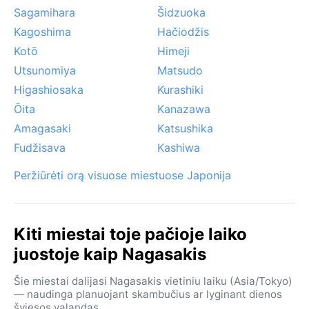
Sagamihara
Šidzuoka
Kagoshima
Hačiodžis
Kotō
Himeji
Utsunomiya
Matsudo
Higashiosaka
Kurashiki
Ōita
Kanazawa
Amagasaki
Katsushika
Fudžisava
Kashiwa
Peržiūrėti orą visuose miestuose Japonija
Kiti miestai toje pačioje laiko
juostoje kaip Nagasakis
Šie miestai dalijasi Nagasakis vietiniu laiku (Asia/Tokyo)
— naudinga planuojant skambučius ar lyginant dienos
šviesos valandas.