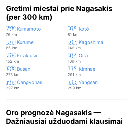
Gretimi miestai prie Nagasakis
(per 300 km)
🇯🇵 Kumamoto
🇯🇵 Kotō
76 km
81 km
🇯🇵 Kurume
🇯🇵 Kagoshima
86 km
146 km
🇯🇵 Kitakiūšiū
🇯🇵 Ōita
152 km
169 km
🇰🇷 Busan
🇰🇷 Kimhae
273 km
291 km
🇰🇷 Čangvonas
🇰🇷 Yangsan
297 km
299 km
Oro prognozė Nagasakis —
Dažniausiai užduodami klausimai