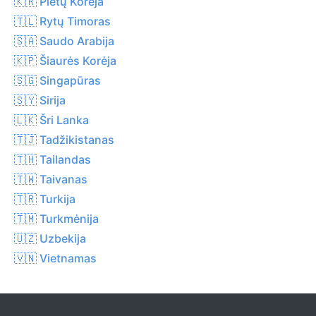
🇰🇷 Pietų Korėja
🇹🇱 Rytų Timoras
🇸🇦 Saudo Arabija
🇰🇵 Šiaurės Korėja
🇸🇬 Singapūras
🇸🇾 Sirija
🇱🇰 Šri Lanka
🇹🇯 Tadžikistanas
🇹🇭 Tailandas
🇹🇼 Taivanas
🇹🇷 Turkija
🇹🇲 Turkmėnija
🇺🇿 Uzbekija
🇻🇳 Vietnamas