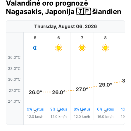
Valandinė oro prognozė
Nagasakis, Japonija 🇯🇵 šiandien
Thursday, August 06, 2026
5
6
7
8
9
36.0°C
33.0°C
30.0°C
30.
29.0°
27.0°
27.0°C
26.0°
26.0°
24.0°C
9% Lietus
9% Lietus
8% Lietus
6% Lietus
4% Li
↑
↑
↑
↑
12.0 km/h
12.0 km/h
12.0 km/h
16.0 km/h
19.0 