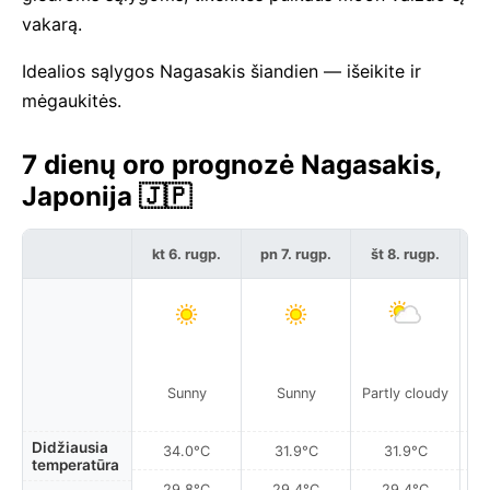
vakarą.
Idealios sąlygos Nagasakis šiandien — išeikite ir
mėgaukitės.
7 dienų oro prognozė Nagasakis,
Japonija 🇯🇵
kt 6. rugp.
pn 7. rugp.
št 8. rugp.
s
Sunny
Sunny
Partly cloudy
Pa
Didžiausia
34.0°C
31.9°C
31.9°C
temperatūra
29.8°C
29.4°C
29.4°C