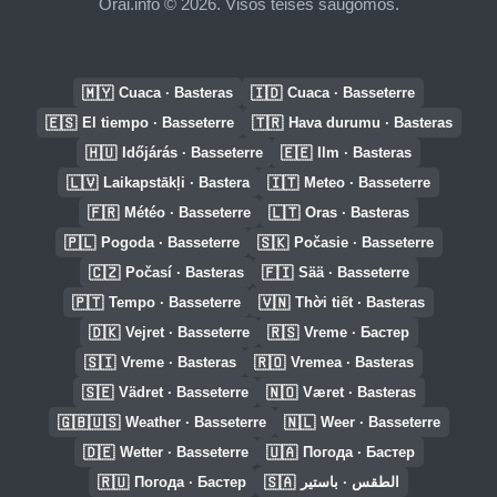
Orai.info © 2026. Visos teisės saugomos.
🇲🇾
🇮🇩
Cuaca · Basteras
Cuaca · Basseterre
🇪🇸
🇹🇷
El tiempo · Basseterre
Hava durumu · Basteras
🇭🇺
🇪🇪
Időjárás · Basseterre
Ilm · Basteras
🇱🇻
🇮🇹
Laikapstākļi · Bastera
Meteo · Basseterre
🇫🇷
🇱🇹
Météo · Basseterre
Oras · Basteras
🇵🇱
🇸🇰
Pogoda · Basseterre
Počasie · Basseterre
🇨🇿
🇫🇮
Počasí · Basteras
Sää · Basseterre
🇵🇹
🇻🇳
Tempo · Basseterre
Thời tiết · Basteras
🇩🇰
🇷🇸
Vejret · Basseterre
Vreme · Бастер
🇸🇮
🇷🇴
Vreme · Basteras
Vremea · Basteras
🇸🇪
🇳🇴
Vädret · Basseterre
Været · Basteras
🇬🇧🇺🇸
🇳🇱
Weather · Basseterre
Weer · Basseterre
🇩🇪
🇺🇦
Wetter · Basseterre
Погода · Бастер
🇷🇺
🇸🇦
Погода · Бастер
الطقس · باستير