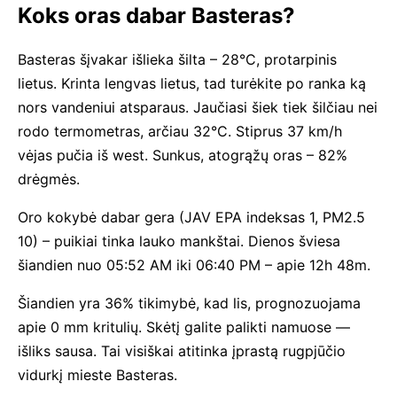
Koks oras dabar Basteras?
Basteras šįvakar išlieka šilta – 28°C, protarpinis
lietus. Krinta lengvas lietus, tad turėkite po ranka ką
nors vandeniui atsparaus. Jaučiasi šiek tiek šilčiau nei
rodo termometras, arčiau 32°C. Stiprus 37 km/h
vėjas pučia iš west. Sunkus, atogrąžų oras – 82%
drėgmės.
Oro kokybė dabar gera (JAV EPA indeksas 1, PM2.5
10) – puikiai tinka lauko mankštai. Dienos šviesa
šiandien nuo 05:52 AM iki 06:40 PM – apie 12h 48m.
Šiandien yra 36% tikimybė, kad lis, prognozuojama
apie 0 mm kritulių. Skėtį galite palikti namuose —
išliks sausa. Tai visiškai atitinka įprastą rugpjūčio
vidurkį mieste Basteras.