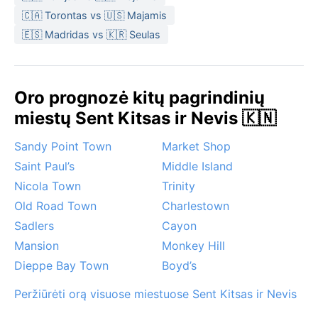
kremą nuo saulės; vakarams užtenka lengvos striukės.
🇨🇦 Torontas vs 🇺🇸 Majamis
Geriausias metas aplankyti Basterą orų požiūriu –
🇪🇸 Madridas vs 🇰🇷 Seulas
sausasis laikotarpis nuo gruodžio iki balandžio, kai
mažiau lietaus, vėsesnė temperatūra ir mažesnė
drėgmė. Būtent tada vyksta gyvybingos šventės,
Oro prognozė kitų pagrindinių
pavyzdžiui, vasario karnavalas. Tačiau reikia
miestų Sent Kitsas ir Nevis 🇰🇳
nepamiršti, kad nuo birželio iki lapkričio tęsiasi Atlanto
uraganų sezonas – nors tiesioginiai smūgiai pasitaiko
Sandy Point Town
Market Shop
retai, galimi smarkūs vėjai ir liūtys. Kitos ekstremalios
Saint Paul’s
Middle Island
oro sąlygos čia nėra būdingos, o net ir lietinguoju
sezonu didžiąją dienos dalį šviečia saulė, todėl
Nicola Town
Trinity
kelionė bet kuriuo metu gali teikti malonumą, jei
Old Road Town
Charlestown
esama pasirengusiems lietaus proveržiams.
Sadlers
Cayon
Mansion
Monkey Hill
Dieppe Bay Town
Boyd’s
Peržiūrėti orą visuose miestuose Sent Kitsas ir Nevis