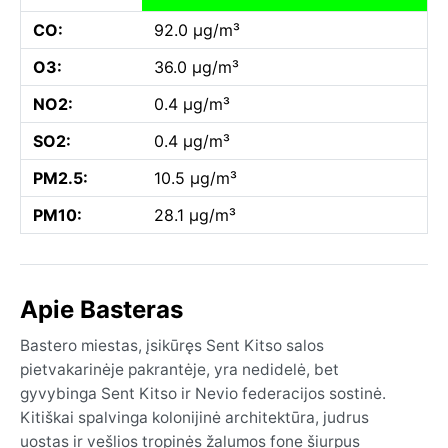
CO:
92.0 µg/m³
O3:
36.0 µg/m³
NO2:
0.4 µg/m³
SO2:
0.4 µg/m³
PM2.5:
10.5 µg/m³
PM10:
28.1 µg/m³
Apie Basteras
Bastero miestas, įsikūręs Sent Kitso salos
pietvakarinėje pakrantėje, yra nedidelė, bet
gyvybinga Sent Kitso ir Nevio federacijos sostinė.
Kitiškai spalvinga kolonijinė architektūra, judrus
uostas ir vešlios tropinės žalumos fone šiurpus