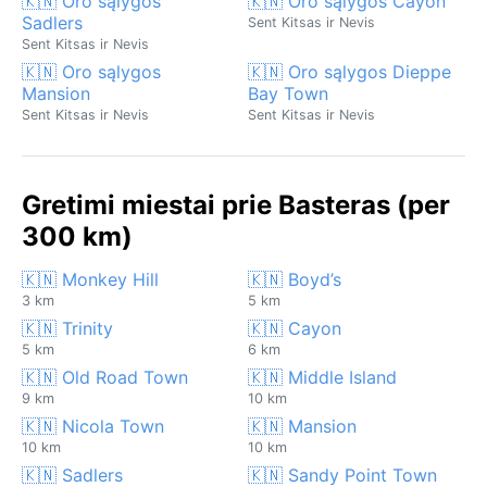
🇰🇳 Oro sąlygos
🇰🇳 Oro sąlygos Cayon
Sadlers
Sent Kitsas ir Nevis
Sent Kitsas ir Nevis
🇰🇳 Oro sąlygos
🇰🇳 Oro sąlygos Dieppe
Mansion
Bay Town
Sent Kitsas ir Nevis
Sent Kitsas ir Nevis
Gretimi miestai prie Basteras (per
300 km)
🇰🇳 Monkey Hill
🇰🇳 Boyd’s
3 km
5 km
🇰🇳 Trinity
🇰🇳 Cayon
5 km
6 km
🇰🇳 Old Road Town
🇰🇳 Middle Island
9 km
10 km
🇰🇳 Nicola Town
🇰🇳 Mansion
10 km
10 km
🇰🇳 Sadlers
🇰🇳 Sandy Point Town