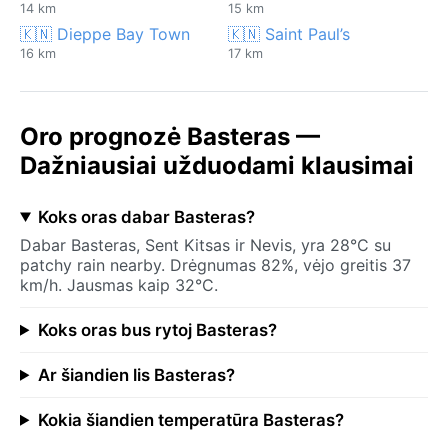
14 km
15 km
🇰🇳 Dieppe Bay Town
🇰🇳 Saint Paul’s
16 km
17 km
Oro prognozė Basteras —
Dažniausiai užduodami klausimai
Koks oras dabar Basteras?
Dabar Basteras, Sent Kitsas ir Nevis, yra 28°C su
patchy rain nearby. Drėgnumas 82%, vėjo greitis 37
km/h. Jausmas kaip 32°C.
Koks oras bus rytoj Basteras?
Ar šiandien lis Basteras?
Kokia šiandien temperatūra Basteras?