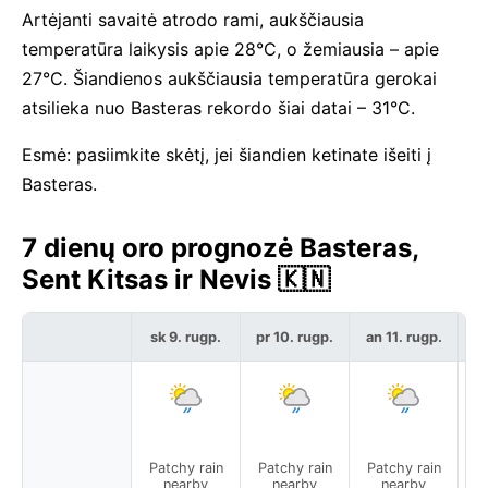
Artėjanti savaitė atrodo rami, aukščiausia
temperatūra laikysis apie 28°C, o žemiausia – apie
27°C. Šiandienos aukščiausia temperatūra gerokai
atsilieka nuo Basteras rekordo šiai datai – 31°C.
Esmė: pasiimkite skėtį, jei šiandien ketinate išeiti į
Basteras.
7 dienų oro prognozė Basteras,
Sent Kitsas ir Nevis 🇰🇳
sk 9. rugp.
pr 10. rugp.
an 11. rugp.
t
Patchy rain
Patchy rain
Patchy rain
P
nearby
nearby
nearby