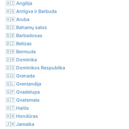
🇦🇮 Angilija
🇦🇬 Antigva ir Barbuda
🇦🇼 Aruba
🇧🇸 Bahamų salos
🇧🇧 Barbadosas
🇧🇿 Belizas
🇧🇲 Bermuda
🇩🇲 Dominika
🇩🇴 Dominikos Respublika
🇬🇩 Grenada
🇬🇱 Grenlandija
🇬🇵 Gvadelupa
🇬🇹 Gvatemala
🇭🇹 Haitis
🇭🇳 Hondūras
🇯🇲 Jamaika