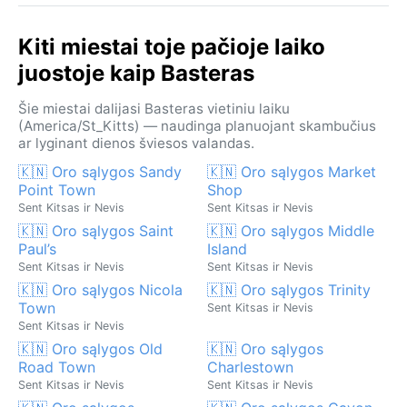
Kiti miestai toje pačioje laiko
juostoje kaip Basteras
Šie miestai dalijasi Basteras vietiniu laiku
(America/St_Kitts) — naudinga planuojant skambučius
ar lyginant dienos šviesos valandas.
🇰🇳 Oro sąlygos Sandy
🇰🇳 Oro sąlygos Market
Point Town
Shop
Sent Kitsas ir Nevis
Sent Kitsas ir Nevis
🇰🇳 Oro sąlygos Saint
🇰🇳 Oro sąlygos Middle
Paul’s
Island
Sent Kitsas ir Nevis
Sent Kitsas ir Nevis
🇰🇳 Oro sąlygos Nicola
🇰🇳 Oro sąlygos Trinity
Town
Sent Kitsas ir Nevis
Sent Kitsas ir Nevis
🇰🇳 Oro sąlygos Old
🇰🇳 Oro sąlygos
Road Town
Charlestown
Sent Kitsas ir Nevis
Sent Kitsas ir Nevis