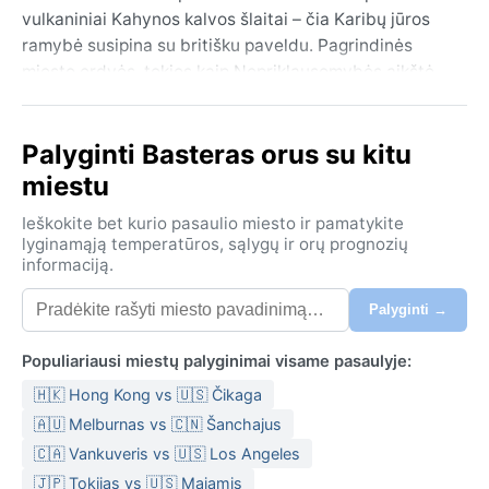
vulkaniniai Kahynos kalvos šlaitai – čia Karibų jūros
ramybė susipina su britišku paveldu. Pagrindinės
miesto erdvės, tokios kaip Nepriklausomybės aikštė
ar aplinkiniai turgūs, atspindi kasdienį vietinių
gyvenimo ritmą, o netoliese stūksantis Brimstouno
Palyginti Basteras orus su kitu
kalno fortas (UNESCO paveldo objektas) primena
salos istoriją.
miestu
Klimatas čia yra atogrąžų drėgnas, be ryškaus šaltojo
Ieškokite bet kurio pasaulio miesto ir pamatykite
sezono. Ištisus metus temperatūra svyruoja tarp 24–
lyginamąją temperatūros, sąlygų ir orų prognozių
informaciją.
30 °C, o didžiausią įtaką orams daro šiaurės rytų
pasatai. Nuo gruodžio iki balandžio tęsiasi vėsesnis ir
Palyginti →
sausesnis laikotarpis, vadinamas žiema, nors ir tada
būna šilta. Nuo gegužės iki lapkričio – lietingasis
Populiariausi miestų palyginimai visame pasaulyje:
metas, kai drėgmė jaučiama smarkiai, o popietėmis
🇭🇰 Hong Kong vs 🇺🇸 Čikaga
dažni trumpi lietūs ir perkūnija. Dėl gausaus kritulių
kiekio (apie 1300–1500 mm per metus) salą dengia
🇦🇺 Melburnas vs 🇨🇳 Šanchajus
vešli augmenija. Į kelionę verta susikrauti lengvus
🇨🇦 Vankuveris vs 🇺🇸 Los Angeles
medvilninius drabužius, lietpaltį ir stiprų apsauginį
🇯🇵 Tokijas vs 🇺🇸 Majamis