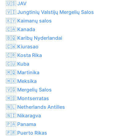
🇺🇸 JAV
🇻🇮 Jungtinių Valstijų Mergelių Salos
🇰🇾 Kaimanų salos
🇨🇦 Kanada
🇧🇶 Karibų Nyderlandai
🇨🇼 Kiurasao
🇨🇷 Kosta Rika
🇨🇺 Kuba
🇲🇶 Martinika
🇲🇽 Meksika
🇻🇬 Mergelių Salos
🇲🇸 Montserratas
🇳🇱 Netherlands Antilles
🇳🇮 Nikaragva
🇵🇦 Panama
🇵🇷 Puerto Rikas