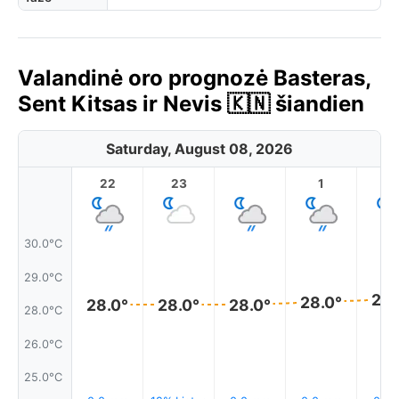
Valandinė oro prognozė Basteras,
Sent Kitsas ir Nevis 🇰🇳 šiandien
Saturday, August 08, 2026
22
23
1
2
30.0°C
29.0°C
28.
28.0°
28.0°
28.0°
28.0°
28.0°C
26.0°C
25.0°C