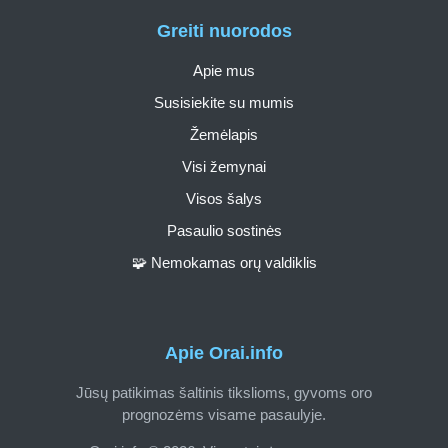
Greiti nuorodos
Apie mus
Susisiekite su mumis
Žemėlapis
Visi žemynai
Visos šalys
Pasaulio sostinės
🧩 Nemokamas orų valdiklis
Apie Orai.info
Jūsų patikimas šaltinis tikslioms, gyvoms oro
prognozėms visame pasaulyje.