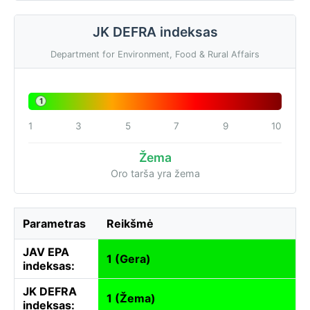
JK DEFRA indeksas
Department for Environment, Food & Rural Affairs
1
1
3
5
7
9
10
Žema
Oro tarša yra žema
Parametras
Reikšmė
JAV EPA
1 (Gera)
indeksas:
JK DEFRA
1 (Žema)
indeksas: