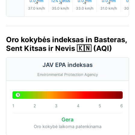
0.0 mm
12% Lietus
0.0 mm
0.0 mm
0.1 
↑
↑
↑
↑
37.0 km/h
35.0 km/h
33.0 km/h
31.0 km/h
30.0 
Oro kokybės indeksas in Basteras,
Sent Kitsas ir Nevis 🇰🇳 (AQI)
JAV EPA indeksas
Environmental Protection Agency
1
1
2
3
4
5
6
Gera
Oro kokybė laikoma patenkinama