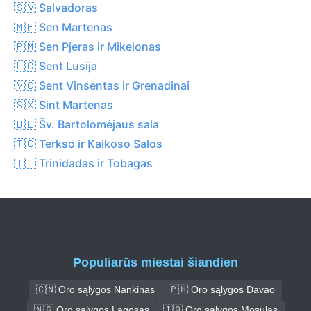
🇸🇻 Salvadoras
🇲🇫 Sen Martenas
🇵🇲 Sen Pjeras ir Mikelonas
🇱🇨 Sent Lusija
🇻🇨 Sent Vinsentas ir Grenadinai
🇸🇽 Sint Martenas
🇧🇱 Šv. Bartolomėjaus sala
🇹🇨 Terkso ir Kaikoso Salos
🇹🇹 Trinidadas ir Tobagas
Populiarūs miestai šiandien
🇨🇳 Oro sąlygos Nankinas
🇵🇭 Oro sąlygos Davao
🇳🇬 Oro sąlygos Lagosas
🇮🇶 Oro sąlygos Mosulas