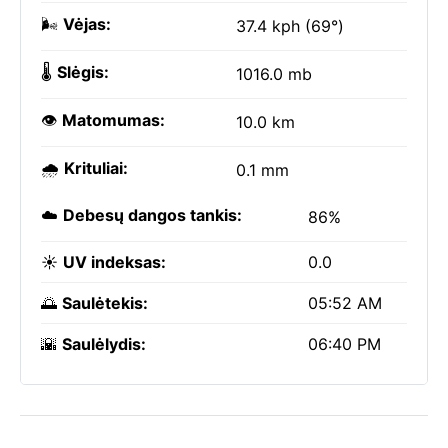
🌬️
Vėjas:
37.4 kph (69°)
🌡️
Slėgis:
1016.0 mb
👁️
Matomumas:
10.0 km
🌧️
Krituliai:
0.1 mm
☁️
Debesų dangos tankis:
86%
☀️
UV indeksas:
0.0
🌅
Saulėtekis:
05:52 AM
🌇
Saulėlydis:
06:40 PM