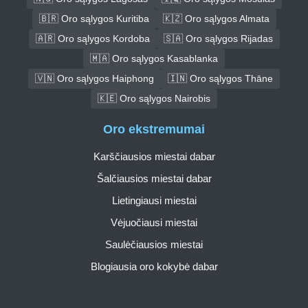
🇧🇷 Oro sąlygos Kuritiba
🇰🇿 Oro sąlygos Almata
🇦🇷 Oro sąlygos Kordoba
🇸🇦 Oro sąlygos Rijadas
🇲🇦 Oro sąlygos Kasablanka
🇻🇳 Oro sąlygos Haiphong
🇮🇳 Oro sąlygos Thāne
🇰🇪 Oro sąlygos Nairobis
Oro ekstremumai
Karščiausios miestai dabar
Šalčiausios miestai dabar
Lietingiausi miestai
Vėjuočiausi miestai
Saulėčiausios miestai
Blogiausia oro kokybė dabar