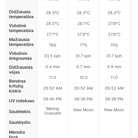
Didžiausia
28.3°C
28.3°C
28.0°C
temperatūra
28.0°C
28.1°C
27.8°C
Vidutinė
temperatūra
27.7°C
27.9°C
27.6°C
Mažiausia
temperatūra
79%
77%
75%
Vidutinis
33.5 kph
31.7 kph
31.7 kph
drėgnumas
0.4 mm
0.7 mm
0.9 mm
Didžiausias
vėjas
11.0
10.0
11.0
Bendras
kritulių
05:52 AM
05:52 AM
05:53 AM
0
kiekis
06:40 PM
06:39 PM
06:39 PM
UV indeksas
Waning
New Moon
New Moon
N
Saulėtekis
Crescent
Saulėlydis
Mėnulio
fazė