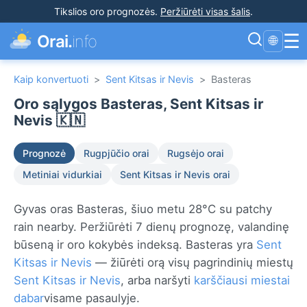
Tikslios oro prognozės
.
Peržiūrėti visas šalis
.
☰
Orai.
info
🌐
Kaip konvertuoti
>
Sent Kitsas ir Nevis
>
Basteras
Oro sąlygos Basteras, Sent Kitsas ir
Nevis 🇰🇳
Prognozė
Rugpjūčio orai
Rugsėjo orai
Metiniai vidurkiai
Sent Kitsas ir Nevis orai
Gyvas oras Basteras, šiuo metu 28°C su patchy
rain nearby. Peržiūrėti 7 dienų prognozę, valandinę
būseną ir oro kokybės indeksą. Basteras yra
Sent
Kitsas ir Nevis
— žiūrėti orą visų pagrindinių miestų
Sent Kitsas ir Nevis
, arba naršyti
karščiausi miestai
dabar
visame pasaulyje.