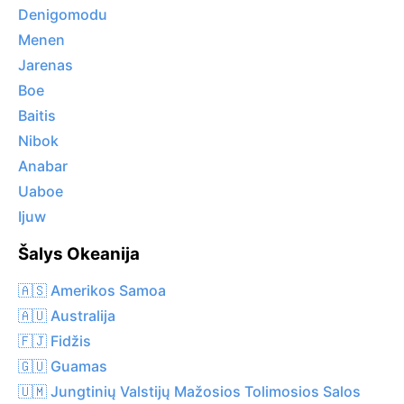
Denigomodu
Menen
Jarenas
Boe
Baitis
Nibok
Anabar
Uaboe
Ijuw
Šalys Okeanija
🇦🇸 Amerikos Samoa
🇦🇺 Australija
🇫🇯 Fidžis
🇬🇺 Guamas
🇺🇲 Jungtinių Valstijų Mažosios Tolimosios Salos