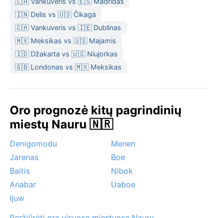
🇨🇦 Vankuveris vs 🇪🇸 Madridas
🇮🇳 Delis vs 🇺🇸 Čikaga
🇨🇦 Vankuveris vs 🇮🇪 Dublinas
🇲🇽 Meksikas vs 🇺🇸 Majamis
🇮🇩 Džakarta vs 🇺🇸 Niujorkas
🇬🇧 Londonas vs 🇲🇽 Meksikas
Oro prognozė kitų pagrindinių
miestų Nauru 🇳🇷
Denigomodu
Menen
Jarenas
Boe
Baitis
Nibok
Anabar
Uaboe
Ijuw
Peržiūrėti orą visuose miestuose Nauru