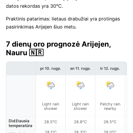
datos rekordas yra 30°C.
Praktinis patarimas: lietaus drabužiai yra protingas
pasirinkimas Arijejen šiuo metu.
7 dienų oro prognozė Arijejen,
Nauru 🇳🇷
pr 10. rugp.
an 11. rugp.
tr 12. rugp.
kt
Light rain
Light rain
Patchy rain
L
shower
shower
nearby
Didžiausia
28.5°C
28.8°C
28.5°C
temperatūra
28.1°C
28.3°C
28.0°C