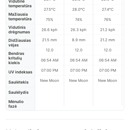
Vidutinė
temperatūra
27.5°C
28.0°C
27.4°C
Mažiausia
temperatūra
75%
74%
76%
Vidutinis
26.6 kph
26.3 kph
21.2 kph
drėgnumas
21.5 mm
8.9 mm
21.2 mm
Didžiausias
vėjas
12.0
12.0
12.0
Bendras
kritulių
06:54 AM
06:54 AM
06:54 AM
0
kiekis
07:00 PM
07:00 PM
07:00 PM
UV indeksas
New Moon
New Moon
New Moon
N
Saulėtekis
Saulėlydis
Mėnulio
fazė