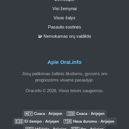
Visi žemynai
Visos šalys
Pasaulio sostinės
🧩 Nemokamas orų valdiklis
Apie Orai.info
Jūsų patikimas šaltinis tikslioms, gyvoms oro
prognozėms visame pasaulyje.
Orai.info © 2026. Visos teisės saugomos.
🇲🇾
🇮🇩
Cuaca · Arijejen
Cuaca · Arijejen
🇪🇸
🇹🇷
El tiempo · Arijejen
Hava durumu · Arijejen