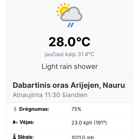
28.0°C
jaučiasi kaip 31.4°C
Light rain shower
Dabartinis oras Arijejen, Nauru
Atnaujinta 11:30 šiandien
💧
Drėgnumas:
75%
🌬️
Vėjas:
23.0 kph (191°)
🌡️
Slėgis:
1011.0 mb