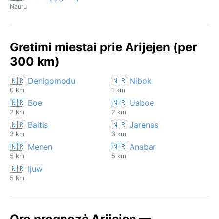
Nauru
Gretimi miestai prie Arijejen (per
300 km)
🇳🇷 Denigomodu
🇳🇷 Nibok
0 km
1 km
🇳🇷 Boe
🇳🇷 Uaboe
2 km
2 km
🇳🇷 Baitis
🇳🇷 Jarenas
3 km
3 km
🇳🇷 Menen
🇳🇷 Anabar
5 km
5 km
🇳🇷 Ijuw
5 km
Oro prognozė Arijejen —