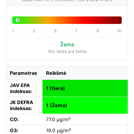
1
1
3
5
7
9
10
Žema
Oro tarša yra žema
Parametras
Reikšmė
JAV EPA
1 (Gera)
indeksas:
JK DEFRA
1 (Žema)
indeksas:
CO:
77.0 µg/m³
O3:
19.0 µg/m³