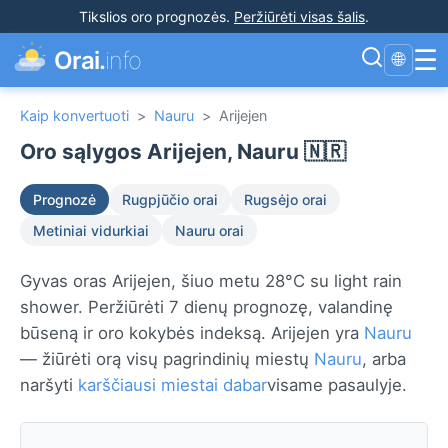
Tikslios oro prognozės
.
Peržiūrėti visas šalis
.
☰
Orai.
info
🌐
Kaip konvertuoti
>
Nauru
>
Arijejen
Oro sąlygos Arijejen, Nauru 🇳🇷
Prognozė
Rugpjūčio orai
Rugsėjo orai
Metiniai vidurkiai
Nauru orai
Gyvas oras Arijejen, šiuo metu 28°C su light rain
shower. Peržiūrėti 7 dienų prognozę, valandinę
būseną ir oro kokybės indeksą. Arijejen yra
Nauru
— žiūrėti orą visų pagrindinių miestų
Nauru
, arba
naršyti
karščiausi miestai dabar
visame pasaulyje.