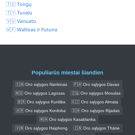
🇹🇴 Tongų
🇹🇻 Tuvalu
🇻🇺 Vanuatu
🇼🇫 Wallisas ir Futuna
Populiarūs miestai šiandien
🇨🇳 Oro sąlygos Nankinas
🇵🇭 Oro sąlygos Davao
🇳🇬 Oro sąlygos Lagosas
🇮🇶 Oro sąlygos Mosulas
🇧🇷 Oro sąlygos Kuritiba
🇰🇿 Oro sąlygos Almata
🇦🇷 Oro sąlygos Kordoba
🇸🇦 Oro sąlygos Rijadas
🇲🇦 Oro sąlygos Kasablanka
🇻🇳 Oro sąlygos Haiphong
🇮🇳 Oro sąlygos Thāne