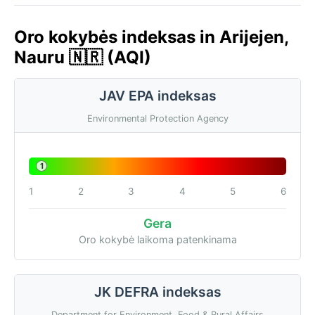
Oro kokybės indeksas in Arijejen,
Nauru 🇳🇷 (AQI)
JAV EPA indeksas
Environmental Protection Agency
1
1
2
3
4
5
6
Gera
Oro kokybė laikoma patenkinama
JK DEFRA indeksas
Department for Environment, Food & Rural Affairs