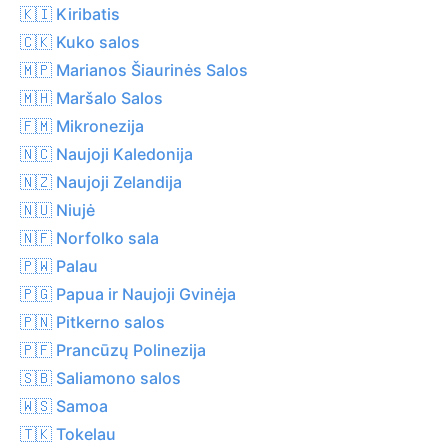
🇰🇮 Kiribatis
🇨🇰 Kuko salos
🇲🇵 Marianos Šiaurinės Salos
🇲🇭 Maršalo Salos
🇫🇲 Mikronezija
🇳🇨 Naujoji Kaledonija
🇳🇿 Naujoji Zelandija
🇳🇺 Niujė
🇳🇫 Norfolko sala
🇵🇼 Palau
🇵🇬 Papua ir Naujoji Gvinėja
🇵🇳 Pitkerno salos
🇵🇫 Prancūzų Polinezija
🇸🇧 Saliamono salos
🇼🇸 Samoa
🇹🇰 Tokelau