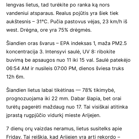
lengvas lietus, tad turėkite po ranka ką nors
vandeniui atsparaus. Realus pojūtis yra šiek tiek
aukštesnis – 31°C. Pučia pastovus vėjas, 23 km/h iš
west. Drėgna, ore yra 75% drėgmės.
Šiandien oras švarus – EPA indeksas 1, maža PM2.5
koncentracija 3. Intensyvi saulė, UV 8: ribokite
buvimą be apsaugos nuo 11 iki 15 val. Saulė patekėjo
06:54 AM ir nusileis 07:00 PM, dienos šviesa truks
12h 6m.
Šiandien lietus labai tikėtinas — 78% tikimybė,
prognozuojama iki 22 mm. Dabar šlapia, bet orai
turėtų pagerėti maždaug nuo 17. Tai visiškai atitinka
įprastą rugpjūčio vidurkį mieste Arijejen.
7 dienų orų vaizdas neramus, lietus susitelks apie
Friday. Tai reiškia, kad Arijejen yra arti rekordo –