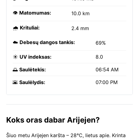
👁️
Matomumas:
10.0 km
🌧️
Krituliai:
2.4 mm
☁️
Debesų dangos tankis:
69%
☀️
UV indeksas:
8.0
🌅
Saulėtekis:
06:54 AM
🌇
Saulėlydis:
07:00 PM
Koks oras dabar Arijejen?
Šiuo metu Arijejen karšta – 28°C, lietus apie. Krinta