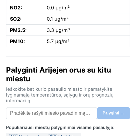
NO2:
0.0 µg/m³
SO2:
0.1 µg/m³
PM2.5:
3.3 µg/m³
PM10:
5.7 µg/m³
Palyginti Arijejen orus su kitu
miestu
Ieškokite bet kurio pasaulio miesto ir pamatykite
lyginamąją temperatūros, sąlygų ir orų prognozių
informaciją.
Palyginti →
Populiariausi miestų palyginimai visame pasaulyje: