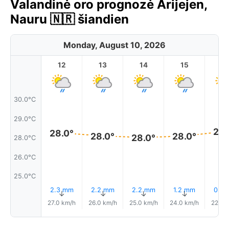
Valandinė oro prognozė Arijejen,
Nauru 🇳🇷 šiandien
Monday, August 10, 2026
12
13
14
15
1
30.0°C
29.0°C
28.
28.0°
28.0°
28.0°
28.0°
28.0°C
26.0°C
25.0°C
2.3 mm
2.2 mm
2.2 mm
1.2 mm
0.6
↑
↑
↑
↑
27.0 km/h
26.0 km/h
25.0 km/h
24.0 km/h
22.0 