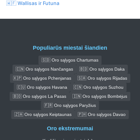
🇼🇫 Wallisas ir Futuna
Populiarūs miestai šiandien
🇸🇩 Oro sąlygos Chartumas
🇨🇳 Oro sąlygos Nančangas
🇧🇩 Oro sąlygos Daka
🇰🇵 Oro sąlygos Pchenjanas
🇸🇦 Oro sąlygos Rijadas
🇨🇺 Oro sąlygos Havana
🇨🇳 Oro sąlygos Suzhou
🇧🇴 Oro sąlygos La Pasas
🇮🇳 Oro sąlygos Bombėjus
🇫🇷 Oro sąlygos Paryžius
🇿🇦 Oro sąlygos Keiptaunas
🇵🇭 Oro sąlygos Davao
Oro ekstremumai