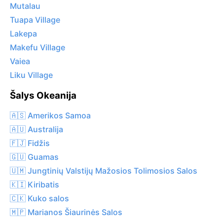
Mutalau
Tuapa Village
Lakepa
Makefu Village
Vaiea
Liku Village
Šalys Okeanija
🇦🇸 Amerikos Samoa
🇦🇺 Australija
🇫🇯 Fidžis
🇬🇺 Guamas
🇺🇲 Jungtinių Valstijų Mažosios Tolimosios Salos
🇰🇮 Kiribatis
🇨🇰 Kuko salos
🇲🇵 Marianos Šiaurinės Salos