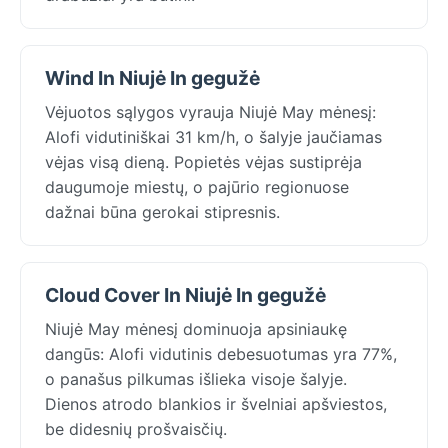
Wind In Niujė In gegužė
Vėjuotos sąlygos vyrauja Niujė May mėnesį:
Alofi vidutiniškai 31 km/h, o šalyje jaučiamas
vėjas visą dieną. Popietės vėjas sustiprėja
daugumoje miestų, o pajūrio regionuose
dažnai būna gerokai stipresnis.
Cloud Cover In Niujė In gegužė
Niujė May mėnesį dominuoja apsiniaukę
dangūs: Alofi vidutinis debesuotumas yra 77%,
o panašus pilkumas išlieka visoje šalyje.
Dienos atrodo blankios ir švelniai apšviestos,
be didesnių prošvaisčių.