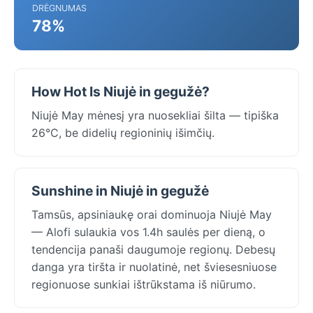
DRĖGNUMAS
78%
How Hot Is Niujė in gegužė?
Niujė May mėnesį yra nuosekliai šilta — tipiška
26°C, be didelių regioninių išimčių.
Sunshine in Niujė in gegužė
Tamsūs, apsiniaukę orai dominuoja Niujė May
— Alofi sulaukia vos 1.4h saulės per dieną, o
tendencija panaši daugumoje regionų. Debesų
danga yra tiršta ir nuolatinė, net šviesesniuose
regionuose sunkiai ištrūkstama iš niūrumo.