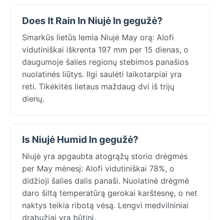
Does It Rain In Niujė In gegužė?
Smarkūs lietūs lemia Niujė May orą: Alofi
vidutiniškai iškrenta 197 mm per 15 dienas, o
daugumoje šalies regionų stebimos panašios
nuolatinės liūtys. Ilgi saulėti laikotarpiai yra
reti. Tikėkitės lietaus maždaug dvi iš trijų
dienų.
Is Niujė Humid In gegužė?
Niujė yra apgaubta atogrąžų storio drėgmės
per May mėnesį: Alofi vidutiniškai 78%, o
didžioji šalies dalis panaši. Nuolatinė drėgmė
daro šiltą temperatūrą gerokai karštesnę, o net
naktys teikia ribotą vėsą. Lengvi medvilniniai
drabužiai yra būtini.