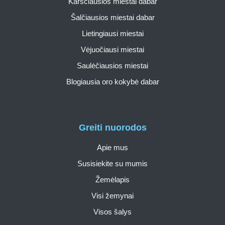
Karščiausios miestai dabar
Šalčiausios miestai dabar
Lietingiausi miestai
Vėjuočiausi miestai
Saulėčiausios miestai
Blogiausia oro kokybė dabar
Greiti nuorodos
Apie mus
Susisiekite su mumis
Žemėlapis
Visi žemynai
Visos šalys