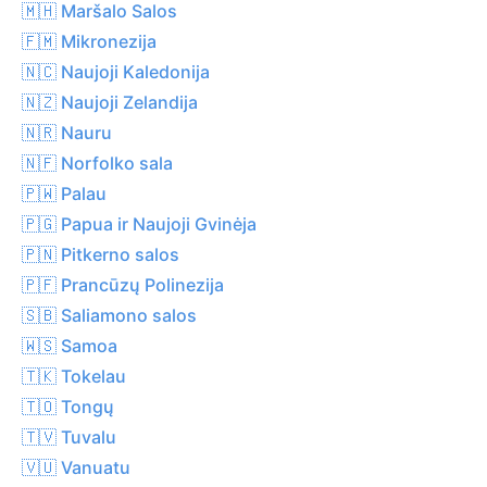
🇲🇭 Maršalo Salos
🇫🇲 Mikronezija
🇳🇨 Naujoji Kaledonija
🇳🇿 Naujoji Zelandija
🇳🇷 Nauru
🇳🇫 Norfolko sala
🇵🇼 Palau
🇵🇬 Papua ir Naujoji Gvinėja
🇵🇳 Pitkerno salos
🇵🇫 Prancūzų Polinezija
🇸🇧 Saliamono salos
🇼🇸 Samoa
🇹🇰 Tokelau
🇹🇴 Tongų
🇹🇻 Tuvalu
🇻🇺 Vanuatu