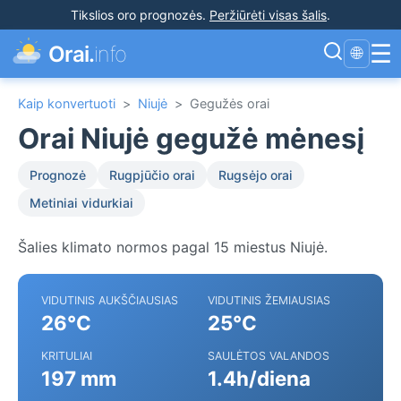
Tikslios oro prognozės
.
Peržiūrėti visas šalis
.
☰
Orai.
info
🌐
Kaip konvertuoti
>
Niujė
>
Gegužės orai
Orai Niujė gegužė mėnesį
Prognozė
Rugpjūčio orai
Rugsėjo orai
Metiniai vidurkiai
Šalies klimato normos pagal 15 miestus Niujė.
VIDUTINIS AUKŠČIAUSIAS
VIDUTINIS ŽEMIAUSIAS
26°C
25°C
KRITULIAI
SAULĖTOS VALANDOS
197 mm
1.4h/diena