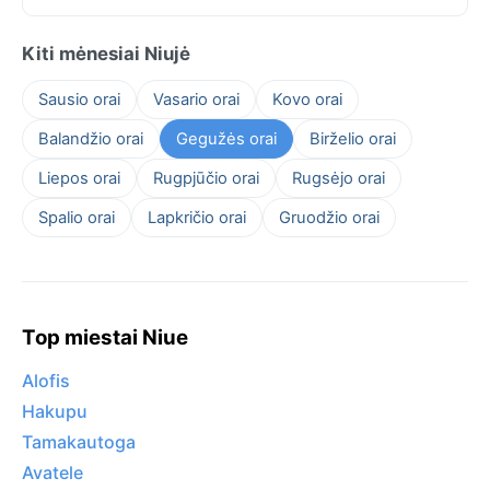
Kiti mėnesiai Niujė
Sausio orai
Vasario orai
Kovo orai
Balandžio orai
Gegužės orai
Birželio orai
Liepos orai
Rugpjūčio orai
Rugsėjo orai
Spalio orai
Lapkričio orai
Gruodžio orai
Top miestai Niue
Alofis
Hakupu
Tamakautoga
Avatele