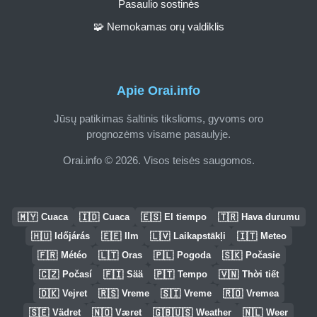
Pasaulio sostinės
🧩 Nemokamas orų valdiklis
Apie Orai.info
Jūsų patikimas šaltinis tikslioms, gyvoms oro
prognozėms visame pasaulyje.
Orai.info © 2026. Visos teisės saugomos.
🇲🇾
🇮🇩
🇪🇸
🇹🇷
Cuaca
Cuaca
El tiempo
Hava durumu
🇭🇺
🇪🇪
🇱🇻
🇮🇹
Időjárás
Ilm
Laikapstākļi
Meteo
🇫🇷
🇱🇹
🇵🇱
🇸🇰
Météo
Oras
Pogoda
Počasie
🇨🇿
🇫🇮
🇵🇹
🇻🇳
Počasí
Sää
Tempo
Thời tiết
🇩🇰
🇷🇸
🇸🇮
🇷🇴
Vejret
Vreme
Vreme
Vremea
🇸🇪
🇳🇴
🇬🇧🇺🇸
🇳🇱
Vädret
Været
Weather
Weer