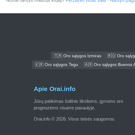
Norite naršyti miestus kitaip?
Peržiūrėti visas šalis
·
Naršyti pag
🇹🇷 Oro sąlygos Izmiras
🇷🇴 Oro sąly
🇰🇷 Oro sąlygos Tegu
🇦🇷 Oro sąlygos Buenos A
Apie Orai.info
Jūsų patikimas šaltinis tikslioms, gyvoms oro
prognozėms visame pasaulyje.
Orai.info © 2026. Visos teisės saugomos.