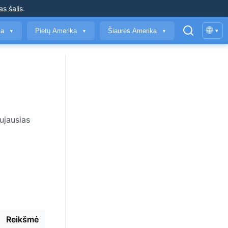
as šalis
.
🌐
ja
Pietų Amerika
Šiaurės Amerika
▾
▼
▼
▼
ujausias
Reikšmė