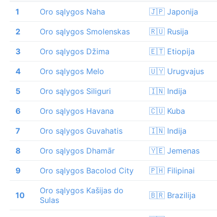
1
Oro sąlygos Naha
🇯🇵 Japonija
2
Oro sąlygos Smolenskas
🇷🇺 Rusija
3
Oro sąlygos Džima
🇪🇹 Etiopija
4
Oro sąlygos Melo
🇺🇾 Urugvajus
5
Oro sąlygos Siliguri
🇮🇳 Indija
6
Oro sąlygos Havana
🇨🇺 Kuba
7
Oro sąlygos Guvahatis
🇮🇳 Indija
8
Oro sąlygos Dhamār
🇾🇪 Jemenas
9
Oro sąlygos Bacolod City
🇵🇭 Filipinai
Oro sąlygos Kašijas do
10
🇧🇷 Brazilija
Sulas