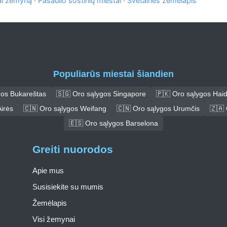
al žemyną
·
Pasaulio sostinių miestai
·
Svetainės žemėlapis
Populiarūs miestai šiandien
gos Bukareštas
🇸🇬 Oro sąlygos Singapore
🇵🇰 Oro sąlygos Hai
irės
🇨🇳 Oro sąlygos Weifang
🇨🇳 Oro sąlygos Urumčis
🇿🇦 
🇪🇸 Oro sąlygos Barselona
Greiti nuorodos
Apie mus
Susisiekite su mumis
Žemėlapis
Visi žemynai