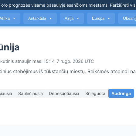
s oro prognozės
visame pasaulyje esančioms miestams
.
Peržiūrėti vis
Afrika
Antarktida
Azija
Europa
Okeani
▼
▼
▼
▼
ūnija
kutinis atnaujinimas: 15:14, 7 rugp. 2026 UTC
tinius stebėjimus iš tūkstančių miestų. Reikšmės atspindi na
iausia
Saulėčiausia
Debesuotiausia
Snieguota
Audringa