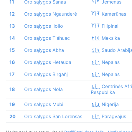
11
Oro sąlygos Sanaa
🇾🇪 Jemenas
12
Oro sąlygos Ngaunderė
🇨🇲 Kamerūnas
13
Oro sąlygos Iloilo
🇵🇭 Filipinai
14
Oro sąlygos Tláhuac
🇲🇽 Meksika
15
Oro sąlygos Abha
🇸🇦 Saudo Arabij
16
Oro sąlygos Hetauda
🇳🇵 Nepalas
17
Oro sąlygos Birgañj
🇳🇵 Nepalas
🇨🇫 Centrinės Afr
18
Oro sąlygos Nola
Respublika
19
Oro sąlygos Mubi
🇳🇬 Nigerija
20
Oro sąlygos San Lorensas
🇵🇾 Paragvajus