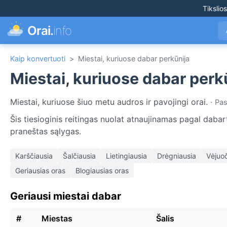
Tikslio
Orai.
info
Kaip konvertuoti
>
Miestai, kuriuose dabar perkūnija
Miestai, kuriuose dabar perk
Miestai, kuriuose šiuo metu audros ir pavojingi orai.
·
Pas
Šis tiesioginis reitingas nuolat atnaujinamas pagal dabar
praneštas sąlygas.
Karščiausia
Šalčiausia
Lietingiausia
Drėgniausia
Vėjuoč
Geriausias oras
Blogiausias oras
Geriausi miestai dabar
#
Miestas
Šalis