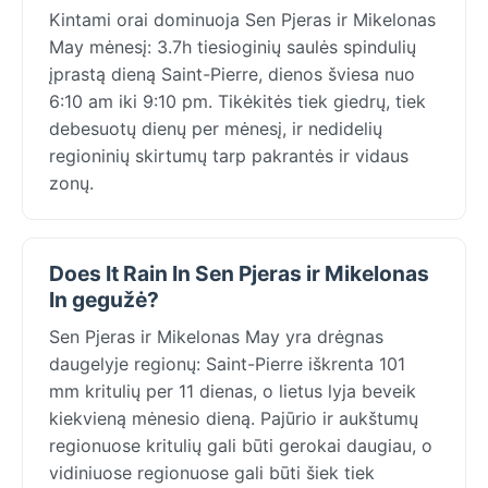
Kintami orai dominuoja Sen Pjeras ir Mikelonas
May mėnesį: 3.7h tiesioginių saulės spindulių
įprastą dieną Saint-Pierre, dienos šviesa nuo
6:10 am iki 9:10 pm. Tikėkitės tiek giedrų, tiek
debesuotų dienų per mėnesį, ir nedidelių
regioninių skirtumų tarp pakrantės ir vidaus
zonų.
Does It Rain In Sen Pjeras ir Mikelonas
In gegužė?
Sen Pjeras ir Mikelonas May yra drėgnas
daugelyje regionų: Saint-Pierre iškrenta 101
mm kritulių per 11 dienas, o lietus lyja beveik
kiekvieną mėnesio dieną. Pajūrio ir aukštumų
regionuose kritulių gali būti gerokai daugiau, o
vidiniuose regionuose gali būti šiek tiek