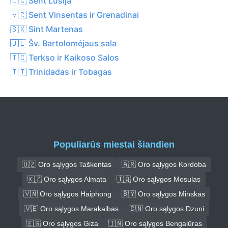
🇱🇨 Sent Lusija
🇻🇨 Sent Vinsentas ir Grenadinai
🇸🇽 Sint Martenas
🇧🇱 Šv. Bartolomėjaus sala
🇹🇨 Terkso ir Kaikoso Salos
🇹🇹 Trinidadas ir Tobagas
Populiarūs miestai šiandien
🇺🇿 Oro sąlygos Taškentas
🇦🇷 Oro sąlygos Kordoba
🇰🇿 Oro sąlygos Almata
🇮🇶 Oro sąlygos Mosulas
🇻🇳 Oro sąlygos Haiphong
🇧🇾 Oro sąlygos Minskas
🇻🇪 Oro sąlygos Marakaibas
🇨🇳 Oro sąlygos Dzuni
🇪🇬 Oro sąlygos Giza
🇮🇳 Oro sąlygos Bengalūras