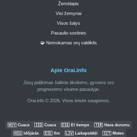
Žemėlapis
Visi žemynai
Visos šalys
Pasaulio sostinės
🧩 Nemokamas orų valdiklis
Apie Orai.info
Jūsų patikimas šaltinis tikslioms, gyvoms oro
prognozėms visame pasaulyje.
Orai.info © 2026. Visos teisės saugomos.
🇲🇾
🇮🇩
🇪🇸
🇹🇷
Cuaca
Cuaca
El tiempo
Hava durumu
🇭🇺
🇪🇪
🇱🇻
🇮🇹
Időjárás
Ilm
Laikapstākļi
Meteo