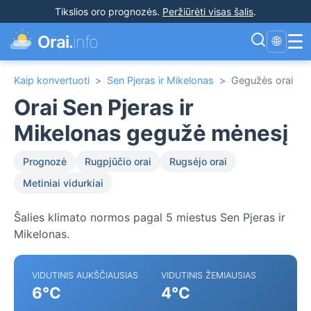
Tikslios oro prognozės
.
Peržiūrėti visas šalis
.
☰
Orai.
info
🌐
Kaip konvertuoti
>
Sen Pjeras ir Mikelonas
>
Gegužės orai
Orai Sen Pjeras ir
Mikelonas gegužė mėnesį
Prognozė
Rugpjūčio orai
Rugsėjo orai
Metiniai vidurkiai
Šalies klimato normos pagal 5 miestus Sen Pjeras ir
Mikelonas.
VIDUTINIS AUKŠČIAUSIAS
VIDUTINIS ŽEMIAUSIAS
6°C
4°C