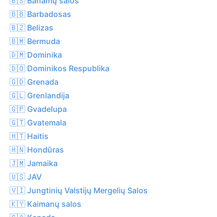
🇧🇸 Bahamų salos
🇧🇧 Barbadosas
🇧🇿 Belizas
🇧🇲 Bermuda
🇩🇲 Dominika
🇩🇴 Dominikos Respublika
🇬🇩 Grenada
🇬🇱 Grenlandija
🇬🇵 Gvadelupa
🇬🇹 Gvatemala
🇭🇹 Haitis
🇭🇳 Hondūras
🇯🇲 Jamaika
🇺🇸 JAV
🇻🇮 Jungtinių Valstijų Mergelių Salos
🇰🇾 Kaimanų salos