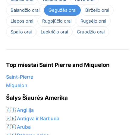
Balandžio orai
Gegužės orai
Birželio orai
Liepos orai
Rugpjūčio orai
Rugsėjo orai
Spalio orai
Lapkričio orai
Gruodžio orai
Top miestai Saint Pierre and Miquelon
Saint-Pierre
Miquelon
Šalys Šiaurės Amerika
🇦🇮 Angilija
🇦🇬 Antigva ir Barbuda
🇦🇼 Aruba