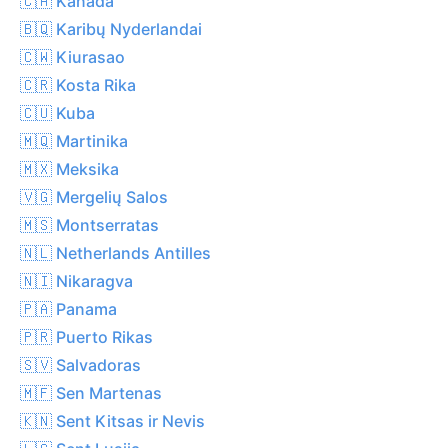
🇨🇦 Kanada
🇧🇶 Karibų Nyderlandai
🇨🇼 Kiurasao
🇨🇷 Kosta Rika
🇨🇺 Kuba
🇲🇶 Martinika
🇲🇽 Meksika
🇻🇬 Mergelių Salos
🇲🇸 Montserratas
🇳🇱 Netherlands Antilles
🇳🇮 Nikaragva
🇵🇦 Panama
🇵🇷 Puerto Rikas
🇸🇻 Salvadoras
🇲🇫 Sen Martenas
🇰🇳 Sent Kitsas ir Nevis