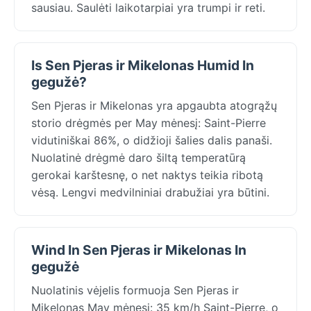
sausiau. Saulėti laikotarpiai yra trumpi ir reti.
Is Sen Pjeras ir Mikelonas Humid In
gegužė?
Sen Pjeras ir Mikelonas yra apgaubta atogrąžų
storio drėgmės per May mėnesį: Saint-Pierre
vidutiniškai 86%, o didžioji šalies dalis panaši.
Nuolatinė drėgmė daro šiltą temperatūrą
gerokai karštesnę, o net naktys teikia ribotą
vėsą. Lengvi medvilniniai drabužiai yra būtini.
Wind In Sen Pjeras ir Mikelonas In
gegužė
Nuolatinis vėjelis formuoja Sen Pjeras ir
Mikelonas May mėnesį: 35 km/h Saint-Pierre, o