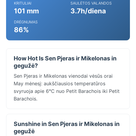
KRITULIAI
SAULĖTOS VALANDOS
101 mm
3.7h/diena
DRĖGNUMAS
86%
How Hot Is Sen Pjeras ir Mikelonas in
gegužė?
Sen Pjeras ir Mikelonas vienodai vėsūs orai
May mėnesį: aukščiausios temperatūros
svyruoja apie 6°C nuo Petit Barachois iki Petit
Barachois.
Sunshine in Sen Pjeras ir Mikelonas in
gegužė