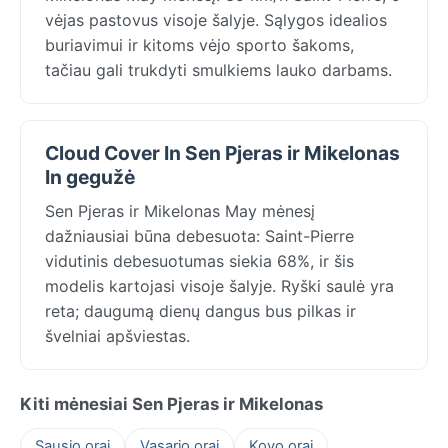
vėjas pastovus visoje šalyje. Sąlygos idealios
buriavimui ir kitoms vėjo sporto šakoms,
tačiau gali trukdyti smulkiems lauko darbams.
Cloud Cover In Sen Pjeras ir Mikelonas
In gegužė
Sen Pjeras ir Mikelonas May mėnesį
dažniausiai būna debesuota: Saint-Pierre
vidutinis debesuotumas siekia 68%, ir šis
modelis kartojasi visoje šalyje. Ryški saulė yra
reta; daugumą dienų dangus bus pilkas ir
švelniai apšviestas.
Kiti mėnesiai Sen Pjeras ir Mikelonas
Sausio orai
Vasario orai
Kovo orai