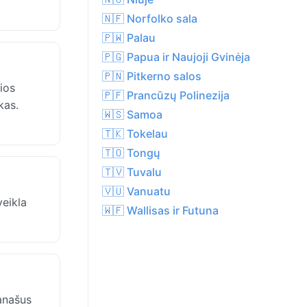
🇳🇫 Norfolko sala
🇵🇼 Palau
🇵🇬 Papua ir Naujoji Gvinėja
🇵🇳 Pitkerno salos
ios
🇵🇫 Prancūzų Polinezija
kas.
🇼🇸 Samoa
🇹🇰 Tokelau
🇹🇴 Tongų
🇹🇻 Tuvalu
🇻🇺 Vanuatu
veikla
🇼🇫 Wallisas ir Futuna
anašus