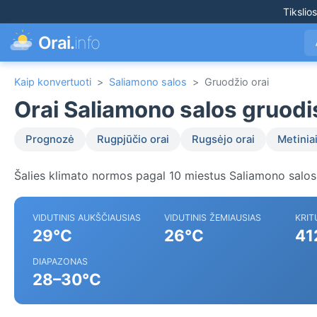
Tikslio
Orai.
info
Kaip konvertuoti
>
Saliamono salos
>
Gruodžio orai
Orai Saliamono salos gruod
Prognozė
Rugpjūčio orai
Rugsėjo orai
Metiniai
Šalies klimato normos pagal 10 miestus Saliamono salos
VIDUTINIS AUKŠČIAUSIAS
VIDUTINIS ŽEMIAUSIAS
KRIT
29°C
26°C
41
DIAPAZONAS
28–30°C