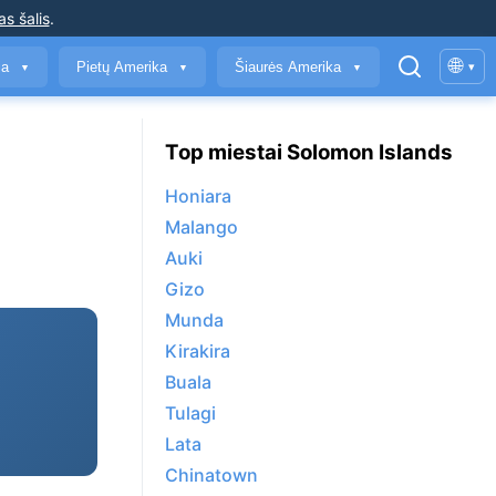
as šalis
.
🌐
ja
Pietų Amerika
Šiaurės Amerika
▾
▼
▼
▼
Top miestai Solomon Islands
Honiara
Malango
Auki
Gizo
Munda
Kirakira
Buala
Tulagi
Lata
Chinatown