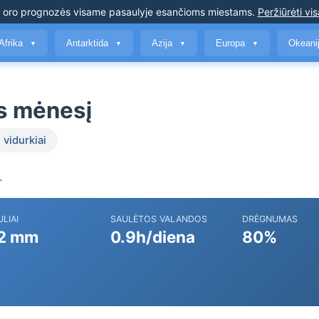
s oro prognozės
visame pasaulyje esančioms miestams
.
Peržiūrėti vis
Afrika
Antarktida
Azija
Europa
Okeani
▼
▼
▼
▼
is mėnesį
 vidurkiai
.
ULIAI
SAULĖTOS VALANDOS
DRĖGNUMAS
2 mm
0.9h/diena
80%