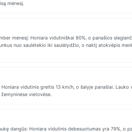
isą mėnesį.
ber mėnesį: Honiara vidutiniškai 80%, o panašios slegianč
 sunkus nuo saulėtekio iki saulėlydžio, o naktį atokvėpis men
niara vidutinis greitis 13 km/h, o šalyje panašiai. Lauko 
lį žemyninėse vietovėse.
ukę dangūs: Honiara vidutinis debesuotumas yra 79%, o p