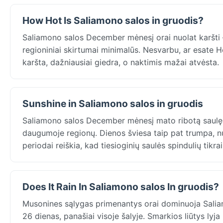
How Hot Is Saliamono salos in gruodis?
Saliamono salos December mėnesį orai nuolat karšti 
regioniniai skirtumai minimalūs. Nesvarbu, ar esate 
karšta, dažniausiai giedra, o naktimis mažai atvėsta.
Sunshine in Saliamono salos in gruodis
Saliamono salos December mėnesį mato ribotą saulę
daugumoje regionų. Dienos šviesa taip pat trumpa, nuo
periodai reiškia, kad tiesioginių saulės spindulių tikr
Does It Rain In Saliamono salos In gruodis?
Musonines sąlygas primenantys orai dominuoja Salia
26 dienas, panašiai visoje šalyje. Smarkios liūtys ly