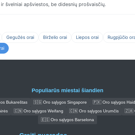
ir švelniai apšviestos, be didesnių prošvaisčių.
Gegužės orai
Birželio orai
Liepos orai
Rugpjūčio ora
ai
Populiarūs miestai šiandien
gos Bukareštas
🇸🇬 Oro sąlygos Singapore
🇵🇰 Oro sąlygos Hai
irės
🇨🇳 Oro sąlygos Weifang
🇨🇳 Oro sąlygos Urumčis
🇿🇦 
🇪🇸 Oro sąlygos Barselona