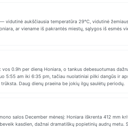
— vidutinė aukščiausia temperatūra 29°C, vidutinė žemiaus
Honiara, ar viename iš pakrantės miestų, sąlygos iš esmės v
: vos 0.9h per dieną Honiara, o tankus debesuotumas dažn
 5:55 am iki 6:35 pm, tačiau nuolatiniai pilki dangūs ir ap
ai trūksta. Daug dienų praeina be jokių ilgų saulėtų periodų.
mono salos December mėnesį: Honiara iškrenta 412 mm krit
ja beveik kasdien, dažnai dramatiškų popietinių audrų metu. 