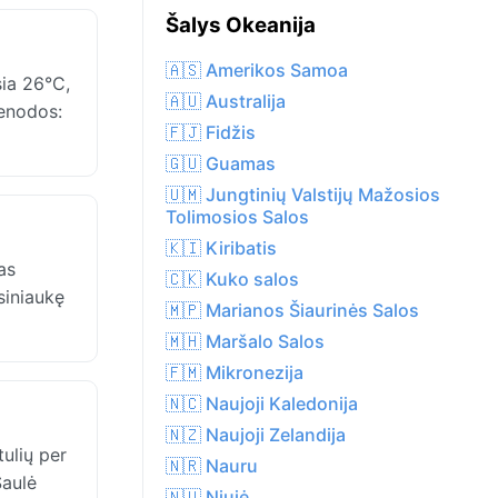
Šalys Okeanija
🇦🇸 Amerikos Samoa
ia 26°C,
🇦🇺 Australija
ienodos:
🇫🇯 Fidžis
🇬🇺 Guamas
🇺🇲 Jungtinių Valstijų Mažosios
Tolimosios Salos
🇰🇮 Kiribatis
as
🇨🇰 Kuko salos
siniaukę
🇲🇵 Marianos Šiaurinės Salos
🇲🇭 Maršalo Salos
🇫🇲 Mikronezija
🇳🇨 Naujoji Kaledonija
🇳🇿 Naujoji Zelandija
ulių per
🇳🇷 Nauru
Saulė
🇳🇺 Niujė