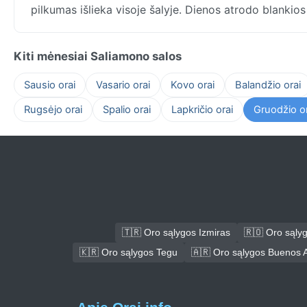
pilkumas išlieka visoje šalyje. Dienos atrodo blankios 
Kiti mėnesiai Saliamono salos
Sausio orai
Vasario orai
Kovo orai
Balandžio orai
Rugsėjo orai
Spalio orai
Lapkričio orai
Gruodžio or
🇹🇷 Oro sąlygos Izmiras
🇷🇴 Oro sąly
🇰🇷 Oro sąlygos Tegu
🇦🇷 Oro sąlygos Buenos A