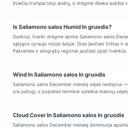
šviečia trumpai tarp audrų, o drėgmė išlieka aukšta v
Is Saliamono salos Humid In gruodis?
Sunkioji, tvanki drėgmė apima Saliamono salos Decem
sąlygos vyrauja visoje šalyje. Oras jaučiasi tirštas ir
Pakrantės ir atogrąžų regionai jaučiasi ypač tvankūs.
Wind In Saliamono salos In gruodis
Saliamono salos December mėnesį vėjas nestiprus — Ho
yra patogi, o popietės termikai suteikia malonų vėje
Cloud Cover In Saliamono salos In gruodis
Saliamono salos December mėnesį dominuoja apsinia