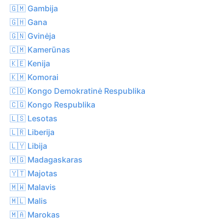
🇬🇲 Gambija
🇬🇭 Gana
🇬🇳 Gvinėja
🇨🇲 Kamerūnas
🇰🇪 Kenija
🇰🇲 Komorai
🇨🇩 Kongo Demokratinė Respublika
🇨🇬 Kongo Respublika
🇱🇸 Lesotas
🇱🇷 Liberija
🇱🇾 Libija
🇲🇬 Madagaskaras
🇾🇹 Majotas
🇲🇼 Malavis
🇲🇱 Malis
🇲🇦 Marokas