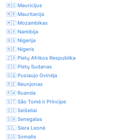
🇲🇺 Mauricijus
🇲🇷 Mauritanija
🇲🇿 Mozambikas
🇳🇦 Namibija
🇳🇬 Nigerija
🇳🇪 Nigeris
🇿🇦 Pietų Afrikos Respublika
🇸🇸 Pietų Sudanas
🇬🇶 Pusiaujo Gvinėja
🇷🇪 Reunjonas
🇷🇼 Ruanda
🇸🇹 São Tomé ir Príncipe
🇸🇨 Seišeliai
🇸🇳 Senegalas
🇸🇱 Siera Leonė
🇸🇴 Somalis