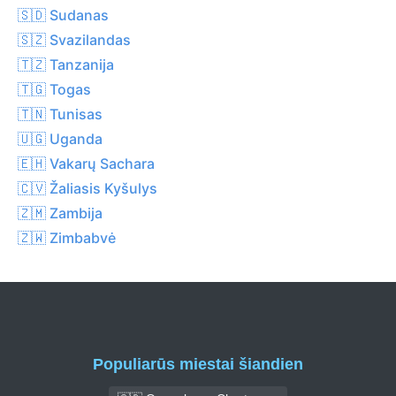
🇸🇩 Sudanas
🇸🇿 Svazilandas
🇹🇿 Tanzanija
🇹🇬 Togas
🇹🇳 Tunisas
🇺🇬 Uganda
🇪🇭 Vakarų Sachara
🇨🇻 Žaliasis Kyšulys
🇿🇲 Zambija
🇿🇼 Zimbabvė
Populiarūs miestai šiandien