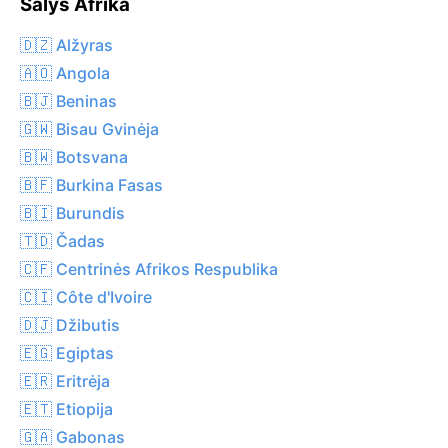
Šalys Afrika
🇩🇿 Alžyras
🇦🇴 Angola
🇧🇯 Beninas
🇬🇼 Bisau Gvinėja
🇧🇼 Botsvana
🇧🇫 Burkina Fasas
🇧🇮 Burundis
🇹🇩 Čadas
🇨🇫 Centrinės Afrikos Respublika
🇨🇮 Côte d'Ivoire
🇩🇯 Džibutis
🇪🇬 Egiptas
🇪🇷 Eritrėja
🇪🇹 Etiopija
🇬🇦 Gabonas