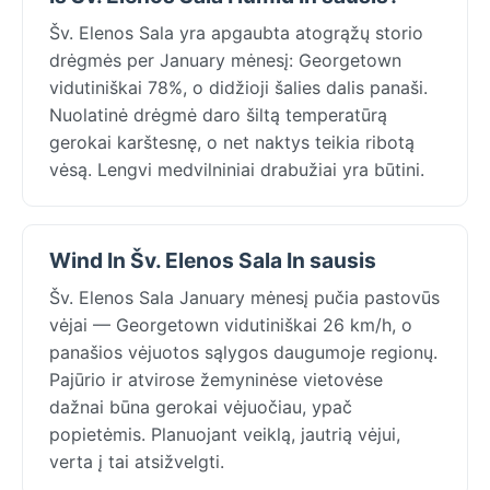
Šv. Elenos Sala yra apgaubta atogrąžų storio
drėgmės per January mėnesį: Georgetown
vidutiniškai 78%, o didžioji šalies dalis panaši.
Nuolatinė drėgmė daro šiltą temperatūrą
gerokai karštesnę, o net naktys teikia ribotą
vėsą. Lengvi medvilniniai drabužiai yra būtini.
Wind In Šv. Elenos Sala In sausis
Šv. Elenos Sala January mėnesį pučia pastovūs
vėjai — Georgetown vidutiniškai 26 km/h, o
panašios vėjuotos sąlygos daugumoje regionų.
Pajūrio ir atvirose žemyninėse vietovėse
dažnai būna gerokai vėjuočiau, ypač
popietėmis. Planuojant veiklą, jautrią vėjui,
verta į tai atsižvelgti.