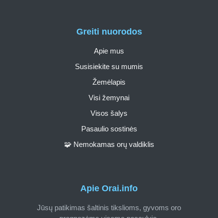
Greiti nuorodos
Apie mus
Susisiekite su mumis
Žemėlapis
Visi žemynai
Visos šalys
Pasaulio sostinės
🧩 Nemokamas orų valdiklis
Apie Orai.info
Jūsų patikimas šaltinis tikslioms, gyvoms oro