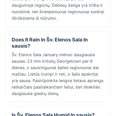
daugumoje regionų. Debesų danga yra tiršta ir
nuolatinė, net šviesesniuose regionuose sunkiai
ištrūkstama iš niūrumo.
Does It Rain In Šv. Elenos Sala In
sausis?
Šv. Elenos Sala January mėnuo daugiausia
sausas: 23 mm kritulių Georgetown per 6
dienas, o sausringuose šalies regionuose dar
mažiau. Lietūs trumpi ir reti, o šalis apskritai
yra sausa. Pasirūpinkite lengva lietaus apranga
retkarčiais pasitaikančiam lietui, bet tikėkitės
daugiausia giedrų dienų.
Is Šv. Elenos Sala Humid In sausis?