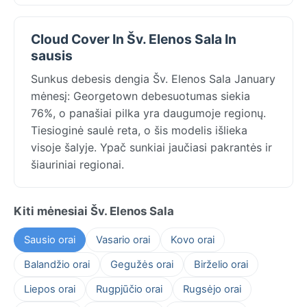
Cloud Cover In Šv. Elenos Sala In
sausis
Sunkus debesis dengia Šv. Elenos Sala January
mėnesį: Georgetown debesuotumas siekia
76%, o panašiai pilka yra daugumoje regionų.
Tiesioginė saulė reta, o šis modelis išlieka
visoje šalyje. Ypač sunkiai jaučiasi pakrantės ir
šiauriniai regionai.
Kiti mėnesiai Šv. Elenos Sala
Sausio orai
Vasario orai
Kovo orai
Balandžio orai
Gegužės orai
Birželio orai
Liepos orai
Rugpjūčio orai
Rugsėjo orai