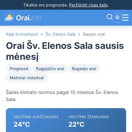
Tikslios oro prognozės
.
Peržiūrėti visas šalis
.
☰
Orai.
info
🌐
Kaip konvertuoti
>
Šv. Elenos Sala
>
Sausio orai
Orai Šv. Elenos Sala sausis
mėnesį
Prognozė
Rugpjūčio orai
Rugsėjo orai
Metiniai vidurkiai
Šalies klimato normos pagal 15 miestus Šv. Elenos
Sala.
VIDUTINIS AUKŠČIAUSIAS
VIDUTINIS ŽEMIAUSIAS
24°C
22°C