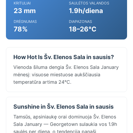
KRITULIAI
SAULĖTOS VALANDOS
23 mm
1.9h/diena
DRĖGNUMAS
DIAPAZONAS
78%
18–26°C
How Hot Is Šv. Elenos Sala in sausis?
Vienoda šiluma dengia Šv. Elenos Sala January
mėnesį: visuose miestuose aukščiausia
temperatūra artima 24°C.
Sunshine in Šv. Elenos Sala in sausis
Tamsūs, apsiniaukę orai dominuoja Šv. Elenos
Sala January — Georgetown sulaukia vos 1.9h
saulės per dieną, o tendencija panaši