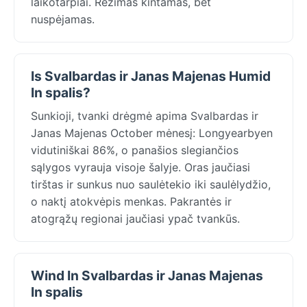
laikotarpiai. Režimas kintamas, bet
nuspėjamas.
Is Svalbardas ir Janas Majenas Humid
In spalis?
Sunkioji, tvanki drėgmė apima Svalbardas ir
Janas Majenas October mėnesį: Longyearbyen
vidutiniškai 86%, o panašios slegiančios
sąlygos vyrauja visoje šalyje. Oras jaučiasi
tirštas ir sunkus nuo saulėtekio iki saulėlydžio,
o naktį atokvėpis menkas. Pakrantės ir
atogrąžų regionai jaučiasi ypač tvankūs.
Wind In Svalbardas ir Janas Majenas
In spalis