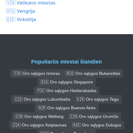
🇻🇦 Vatikano miestas
🇭🇺 Vengrija
🇩🇪 Vokietija
Populiarūs miestai šiandien
🇹🇷 Oro sąlygos Izmiras
🇷🇴 Oro sąlygos Bukareštas
🇸🇬 Oro sąlygos Singapore
🇵🇰 Oro sąlygos Haidarabadas
🇨🇩 Oro sąlygos Lubumbašis
🇰🇷 Oro sąlygos Tegu
🇦🇷 Oro sąlygos Buenos Airės
🇨🇳 Oro sąlygos Weifang
🇨🇳 Oro sąlygos Urumčis
🇿🇦 Oro sąlygos Keiptaunas
🇦🇪 Oro sąlygos Dubajus