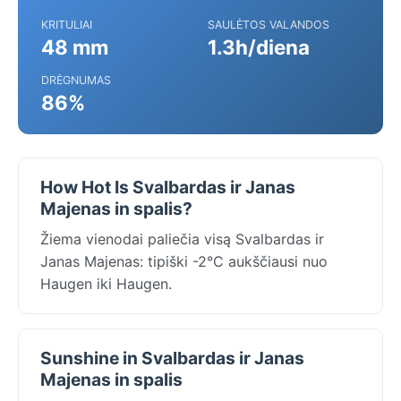
KRITULIAI
SAULĖTOS VALANDOS
48 mm
1.3h/diena
DRĖGNUMAS
86%
How Hot Is Svalbardas ir Janas
Majenas in spalis?
Žiema vienodai paliečia visą Svalbardas ir
Janas Majenas: tipiški -2°C aukščiausi nuo
Haugen iki Haugen.
Sunshine in Svalbardas ir Janas
Majenas in spalis