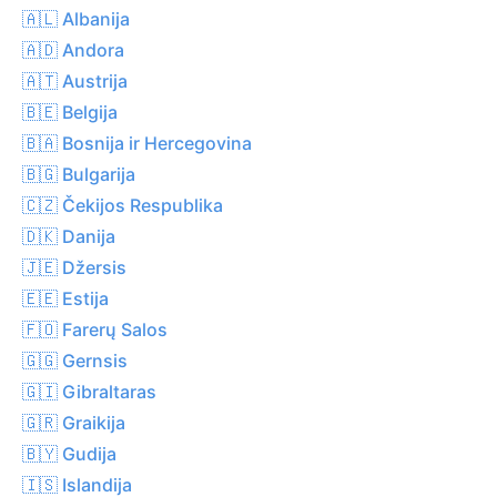
🇦🇱 Albanija
🇦🇩 Andora
🇦🇹 Austrija
🇧🇪 Belgija
🇧🇦 Bosnija ir Hercegovina
🇧🇬 Bulgarija
🇨🇿 Čekijos Respublika
🇩🇰 Danija
🇯🇪 Džersis
🇪🇪 Estija
🇫🇴 Farerų Salos
🇬🇬 Gernsis
🇬🇮 Gibraltaras
🇬🇷 Graikija
🇧🇾 Gudija
🇮🇸 Islandija