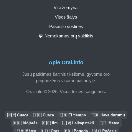
Visi žemynai
Visos šalys
Pasaulio sostinės
🧩 Nemokamas orų valdiklis
Apie Orai.info
Jūsų patikimas šaltinis tikslioms, gyvoms oro
prognozėms visame pasaulyje.
Orai.info © 2026. Visos teisės saugomos.
🇲🇾
🇮🇩
🇪🇸
🇹🇷
Cuaca
Cuaca
El tiempo
Hava durumu
🇭🇺
🇪🇪
🇱🇻
🇮🇹
Időjárás
Ilm
Laikapstākļi
Meteo
🇫🇷
🇱🇹
🇵🇱
🇸🇰
Météo
Oras
Pogoda
Počasie