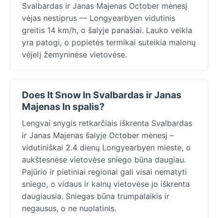
Svalbardas ir Janas Majenas October mėnesį
vėjas nestiprus — Longyearbyen vidutinis
greitis 14 km/h, o šalyje panašiai. Lauko veikla
yra patogi, o popietės termikai suteikia malonų
vėjelį žemyninėse vietovėse.
Does It Snow In Svalbardas ir Janas
Majenas In spalis?
Lengvai snygis retkarčiais iškrenta Svalbardas
ir Janas Majenas šalyje October mėnesį –
vidutiniškai 2.4 dienų Longyearbyen mieste, o
aukštesnėse vietovėse sniego būna daugiau.
Pajūrio ir pietiniai regionai gali visai nematyti
sniego, o vidaus ir kalnų vietovėse jo iškrenta
daugiausia. Sniegas būna trumpalaikis ir
negausus, o ne nuolatinis.