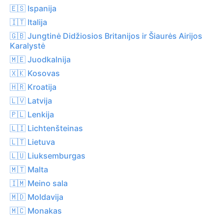
🇪🇸 Ispanija
🇮🇹 Italija
🇬🇧 Jungtinė Didžiosios Britanijos ir Šiaurės Airijos
Karalystė
🇲🇪 Juodkalnija
🇽🇰 Kosovas
🇭🇷 Kroatija
🇱🇻 Latvija
🇵🇱 Lenkija
🇱🇮 Lichtenšteinas
🇱🇹 Lietuva
🇱🇺 Liuksemburgas
🇲🇹 Malta
🇮🇲 Meino sala
🇲🇩 Moldavija
🇲🇨 Monakas