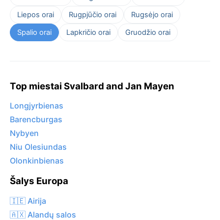
Liepos orai
Rugpjūčio orai
Rugsėjo orai
Spalio orai
Lapkričio orai
Gruodžio orai
Top miestai Svalbard and Jan Mayen
Longjyrbienas
Barencburgas
Nybyen
Niu Olesiundas
Olonkinbienas
Šalys Europa
🇮🇪 Airija
🇦🇽 Alandų salos