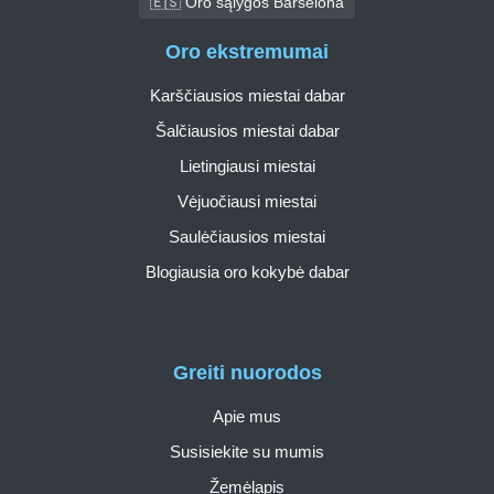
🇪🇸 Oro sąlygos Barselona
Oro ekstremumai
Karščiausios miestai dabar
Šalčiausios miestai dabar
Lietingiausi miestai
Vėjuočiausi miestai
Saulėčiausios miestai
Blogiausia oro kokybė dabar
Greiti nuorodos
Apie mus
Susisiekite su mumis
Žemėlapis