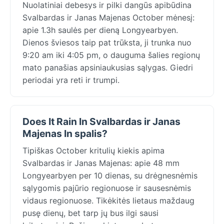
Nuolatiniai debesys ir pilki dangūs apibūdina
Svalbardas ir Janas Majenas October mėnesį:
apie 1.3h saulės per dieną Longyearbyen.
Dienos šviesos taip pat trūksta, ji trunka nuo
9:20 am iki 4:05 pm, o dauguma šalies regionų
mato panašias apsiniaukusias sąlygas. Giedri
periodai yra reti ir trumpi.
Does It Rain In Svalbardas ir Janas
Majenas In spalis?
Tipiškas October kritulių kiekis apima
Svalbardas ir Janas Majenas: apie 48 mm
Longyearbyen per 10 dienas, su drėgnesnėmis
sąlygomis pajūrio regionuose ir sausesnėmis
vidaus regionuose. Tikėkitės lietaus maždaug
pusę dienų, bet tarp jų bus ilgi sausi