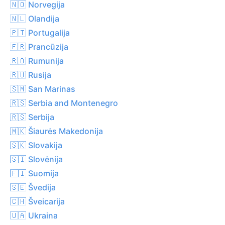
🇳🇴 Norvegija
🇳🇱 Olandija
🇵🇹 Portugalija
🇫🇷 Prancūzija
🇷🇴 Rumunija
🇷🇺 Rusija
🇸🇲 San Marinas
🇷🇸 Serbia and Montenegro
🇷🇸 Serbija
🇲🇰 Šiaurės Makedonija
🇸🇰 Slovakija
🇸🇮 Slovėnija
🇫🇮 Suomija
🇸🇪 Švedija
🇨🇭 Šveicarija
🇺🇦 Ukraina