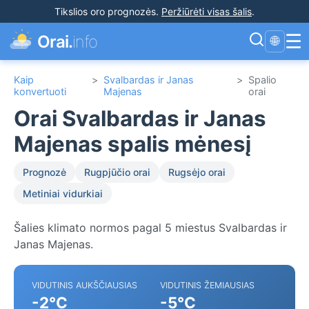
Tikslios oro prognozės
.
Peržiūrėti visas šalis
.
☰
Orai.
info
🌐
Kaip
>
Svalbardas ir Janas
>
Spalio
konvertuoti
Majenas
orai
Orai Svalbardas ir Janas
Majenas spalis mėnesį
Prognozė
Rugpjūčio orai
Rugsėjo orai
Metiniai vidurkiai
Šalies klimato normos pagal 5 miestus Svalbardas ir
Janas Majenas.
VIDUTINIS AUKŠČIAUSIAS
VIDUTINIS ŽEMIAUSIAS
-2°C
-5°C