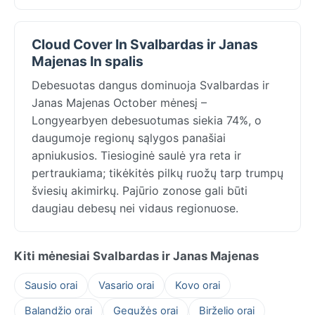
Cloud Cover In Svalbardas ir Janas
Majenas In spalis
Debesuotas dangus dominuoja Svalbardas ir
Janas Majenas October mėnesį –
Longyearbyen debesuotumas siekia 74%, o
daugumoje regionų sąlygos panašiai
apniukusios. Tiesioginė saulė yra reta ir
pertraukiama; tikėkitės pilkų ruožų tarp trumpų
šviesių akimirkų. Pajūrio zonose gali būti
daugiau debesų nei vidaus regionuose.
Kiti mėnesiai Svalbardas ir Janas Majenas
Sausio orai
Vasario orai
Kovo orai
Balandžio orai
Gegužės orai
Birželio orai