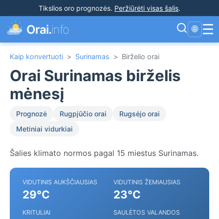
Tikslios oro prognozės
.
Peržiūrėti visas šalis
.
☰
Orai.
info
🌐
Kaip konvertuoti
>
Surinamas
>
Birželio orai
Orai Surinamas birželis
mėnesį
Prognozė
Rugpjūčio orai
Rugsėjo orai
Metiniai vidurkiai
Šalies klimato normos pagal 15 miestus Surinamas.
VIDUTINIS AUKŠČIAUSIAS
VIDUTINIS ŽEMIAUSIAS
29°C
23°C
KRITULIAI
SAULĖTOS VALANDOS