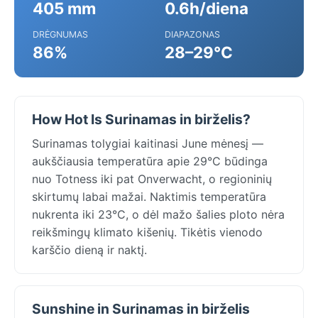
405 mm
0.6h/diena
DRĖGNUMAS
DIAPAZONAS
86%
28–29°C
How Hot Is Surinamas in birželis?
Surinamas tolygiai kaitinasi June mėnesį —
aukščiausia temperatūra apie 29°C būdinga
nuo Totness iki pat Onverwacht, o regioninių
skirtumų labai mažai. Naktimis temperatūra
nukrenta iki 23°C, o dėl mažo šalies ploto nėra
reikšmingų klimato kišenių. Tikėtis vienodo
karščio dieną ir naktį.
Sunshine in Surinamas in birželis