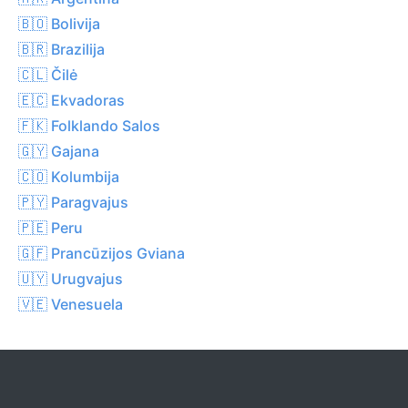
🇧🇴 Bolivija
🇧🇷 Brazilija
🇨🇱 Čilė
🇪🇨 Ekvadoras
🇫🇰 Folklando Salos
🇬🇾 Gajana
🇨🇴 Kolumbija
🇵🇾 Paragvajus
🇵🇪 Peru
🇬🇫 Prancūzijos Gviana
🇺🇾 Urugvajus
🇻🇪 Venesuela