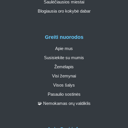
Saulėčiausios miestai
Blogiausia oro kokybė dabar
Greiti nuorodos
Apie mus
Susisiekite su mumis
Žemėlapis
Visi žemynai
Visos šalys
Pasaulio sostinės
🧩 Nemokamas orų valdiklis