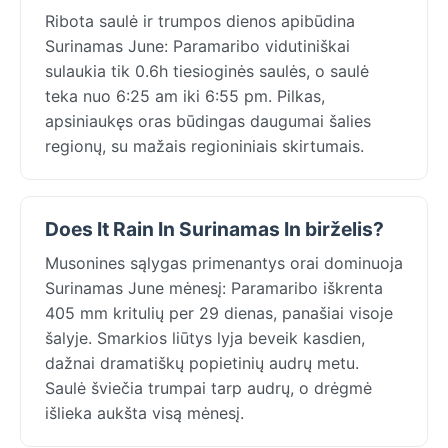
Ribota saulė ir trumpos dienos apibūdina
Surinamas June: Paramaribo vidutiniškai
sulaukia tik 0.6h tiesioginės saulės, o saulė
teka nuo 6:25 am iki 6:55 pm. Pilkas,
apsiniaukęs oras būdingas daugumai šalies
regionų, su mažais regioniniais skirtumais.
Does It Rain In Surinamas In birželis?
Musonines sąlygas primenantys orai dominuoja
Surinamas June mėnesį: Paramaribo iškrenta
405 mm kritulių per 29 dienas, panašiai visoje
šalyje. Smarkios liūtys lyja beveik kasdien,
dažnai dramatiškų popietinių audrų metu.
Saulė šviečia trumpai tarp audrų, o drėgmė
išlieka aukšta visą mėnesį.