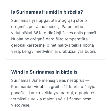
Is Surinamas Humid In birželis?
Surinamas yra apgaubta atogrąžų storio
drėgmės per June mėnesį: Paramaribo
vidutiniškai 86%, o didžioji šalies dalis panaši.
Nuolatinė drėgmė daro šiltą temperatūrą
gerokai karštesnę, o net naktys teikia ribotą
vėsą. Lengvi medvilniniai drabužiai yra būtini.
Wind In Surinamas In birželis
Surinamas June mėnesį vėjas nestiprus —
Paramaribo vidutinis greitis 12 km/h, o šalyje
panašiai. Lauko veikla yra patogi, o popietės
termikai suteikia malonų vėjelį žemyninėse
vietovėse.