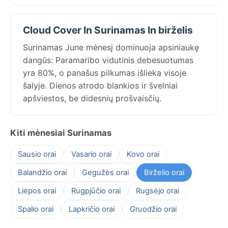
Cloud Cover In Surinamas In birželis
Surinamas June mėnesį dominuoja apsiniaukę
dangūs: Paramaribo vidutinis debesuotumas
yra 80%, o panašus pilkumas išlieka visoje
šalyje. Dienos atrodo blankios ir švelniai
apšviestos, be didesnių prošvaisčių.
Kiti mėnesiai Surinamas
Sausio orai
Vasario orai
Kovo orai
Balandžio orai
Gegužės orai
Birželio orai
Liepos orai
Rugpjūčio orai
Rugsėjo orai
Spalio orai
Lapkričio orai
Gruodžio orai