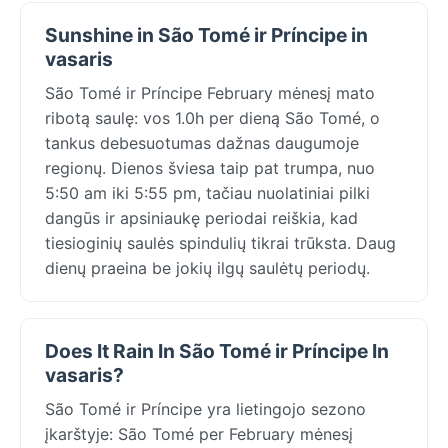
Sunshine in São Tomé ir Príncipe in
vasaris
São Tomé ir Príncipe February mėnesį mato
ribotą saulę: vos 1.0h per dieną São Tomé, o
tankus debesuotumas dažnas daugumoje
regionų. Dienos šviesa taip pat trumpa, nuo
5:50 am iki 5:55 pm, tačiau nuolatiniai pilki
dangūs ir apsiniaukę periodai reiškia, kad
tiesioginių saulės spindulių tikrai trūksta. Daug
dienų praeina be jokių ilgų saulėtų periodų.
Does It Rain In São Tomé ir Príncipe In
vasaris?
São Tomé ir Príncipe yra lietingojo sezono
įkarštyje: São Tomé per February mėnesį