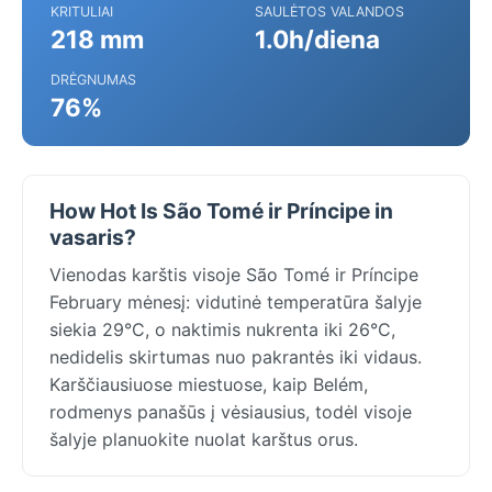
KRITULIAI
SAULĖTOS VALANDOS
218 mm
1.0h/diena
DRĖGNUMAS
76%
How Hot Is São Tomé ir Príncipe in
vasaris?
Vienodas karštis visoje São Tomé ir Príncipe
February mėnesį: vidutinė temperatūra šalyje
siekia 29°C, o naktimis nukrenta iki 26°C,
nedidelis skirtumas nuo pakrantės iki vidaus.
Karščiausiuose miestuose, kaip Belém,
rodmenys panašūs į vėsiausius, todėl visoje
šalyje planuokite nuolat karštus orus.