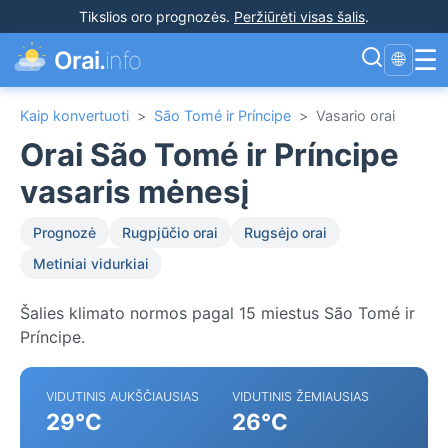
Tikslios oro prognozės
.
Peržiūrėti visas šalis
.
☰
Orai.
info
🌐
Kaip konvertuoti
>
São Tomé ir Príncipe
>
Vasario orai
Orai São Tomé ir Príncipe
vasaris mėnesį
Prognozė
Rugpjūčio orai
Rugsėjo orai
Metiniai vidurkiai
Šalies klimato normos pagal 15 miestus São Tomé ir
Príncipe.
VIDUTINIS AUKŠČIAUSIAS
VIDUTINIS ŽEMIAUSIAS
29°C
26°C