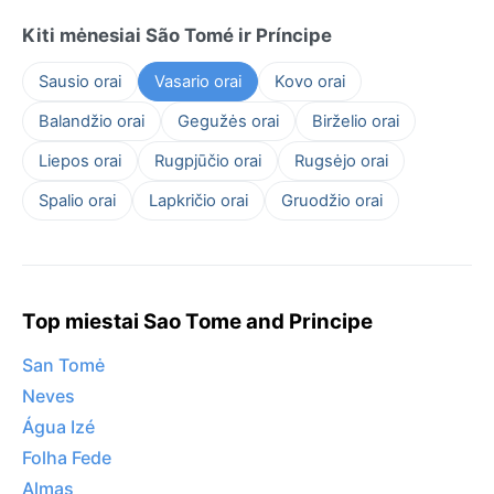
Kiti mėnesiai São Tomé ir Príncipe
Sausio orai
Vasario orai
Kovo orai
Balandžio orai
Gegužės orai
Birželio orai
Liepos orai
Rugpjūčio orai
Rugsėjo orai
Spalio orai
Lapkričio orai
Gruodžio orai
Top miestai Sao Tome and Principe
San Tomė
Neves
Água Izé
Folha Fede
Almas