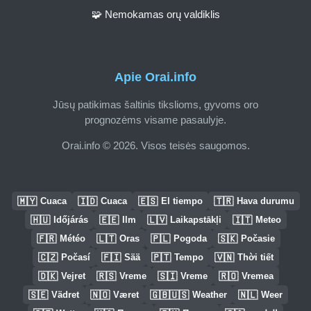
🧩 Nemokamas orų valdiklis
Apie Orai.info
Jūsų patikimas šaltinis tikslioms, gyvoms oro
prognozėms visame pasaulyje.
Orai.info © 2026. Visos teisės saugomos.
🇲🇾
🇮🇩
🇪🇸
🇹🇷
Cuaca
Cuaca
El tiempo
Hava durumu
🇭🇺
🇪🇪
🇱🇻
🇮🇹
Időjárás
Ilm
Laikapstākļi
Meteo
🇫🇷
🇱🇹
🇵🇱
🇸🇰
Météo
Oras
Pogoda
Počasie
🇨🇿
🇫🇮
🇵🇹
🇻🇳
Počasí
Sää
Tempo
Thời tiết
🇩🇰
🇷🇸
🇸🇮
🇷🇴
Vejret
Vreme
Vreme
Vremea
🇸🇪
🇳🇴
🇬🇧🇺🇸
🇳🇱
Vädret
Været
Weather
Weer