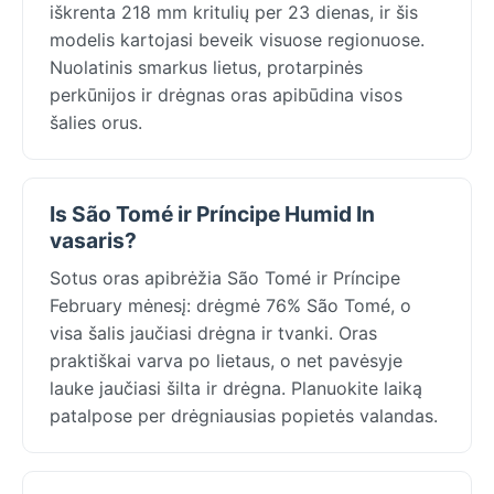
iškrenta 218 mm kritulių per 23 dienas, ir šis
modelis kartojasi beveik visuose regionuose.
Nuolatinis smarkus lietus, protarpinės
perkūnijos ir drėgnas oras apibūdina visos
šalies orus.
Is São Tomé ir Príncipe Humid In
vasaris?
Sotus oras apibrėžia São Tomé ir Príncipe
February mėnesį: drėgmė 76% São Tomé, o
visa šalis jaučiasi drėgna ir tvanki. Oras
praktiškai varva po lietaus, o net pavėsyje
lauke jaučiasi šilta ir drėgna. Planuokite laiką
patalpose per drėgniausias popietės valandas.