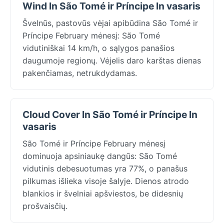
Wind In São Tomé ir Príncipe In vasaris
Švelnūs, pastovūs vėjai apibūdina São Tomé ir
Príncipe February mėnesį: São Tomé
vidutiniškai 14 km/h, o sąlygos panašios
daugumoje regionų. Vėjelis daro karštas dienas
pakenčiamas, netrukdydamas.
Cloud Cover In São Tomé ir Príncipe In
vasaris
São Tomé ir Príncipe February mėnesį
dominuoja apsiniaukę dangūs: São Tomé
vidutinis debesuotumas yra 77%, o panašus
pilkumas išlieka visoje šalyje. Dienos atrodo
blankios ir švelniai apšviestos, be didesnių
prošvaisčių.