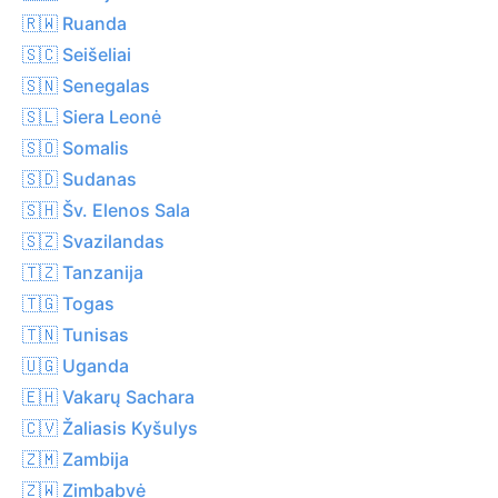
🇷🇼 Ruanda
🇸🇨 Seišeliai
🇸🇳 Senegalas
🇸🇱 Siera Leonė
🇸🇴 Somalis
🇸🇩 Sudanas
🇸🇭 Šv. Elenos Sala
🇸🇿 Svazilandas
🇹🇿 Tanzanija
🇹🇬 Togas
🇹🇳 Tunisas
🇺🇬 Uganda
🇪🇭 Vakarų Sachara
🇨🇻 Žaliasis Kyšulys
🇿🇲 Zambija
🇿🇼 Zimbabvė