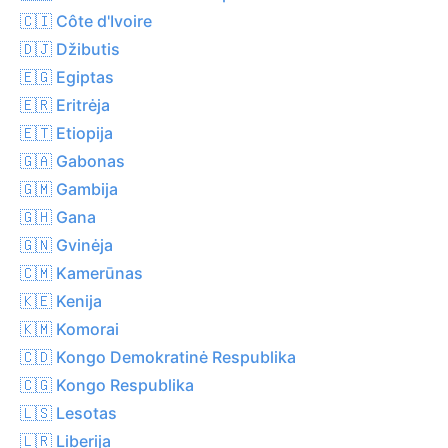
🇨🇮 Côte d'Ivoire
🇩🇯 Džibutis
🇪🇬 Egiptas
🇪🇷 Eritrėja
🇪🇹 Etiopija
🇬🇦 Gabonas
🇬🇲 Gambija
🇬🇭 Gana
🇬🇳 Gvinėja
🇨🇲 Kamerūnas
🇰🇪 Kenija
🇰🇲 Komorai
🇨🇩 Kongo Demokratinė Respublika
🇨🇬 Kongo Respublika
🇱🇸 Lesotas
🇱🇷 Liberija