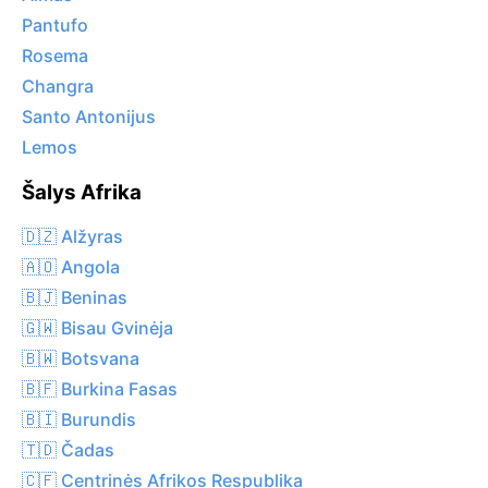
Pantufo
Rosema
Changra
Santo Antonijus
Lemos
Šalys Afrika
🇩🇿 Alžyras
🇦🇴 Angola
🇧🇯 Beninas
🇬🇼 Bisau Gvinėja
🇧🇼 Botsvana
🇧🇫 Burkina Fasas
🇧🇮 Burundis
🇹🇩 Čadas
🇨🇫 Centrinės Afrikos Respublika