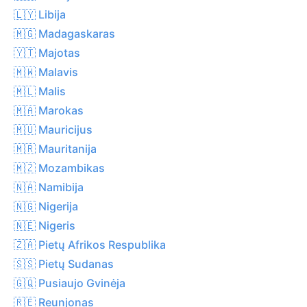
🇱🇾 Libija
🇲🇬 Madagaskaras
🇾🇹 Majotas
🇲🇼 Malavis
🇲🇱 Malis
🇲🇦 Marokas
🇲🇺 Mauricijus
🇲🇷 Mauritanija
🇲🇿 Mozambikas
🇳🇦 Namibija
🇳🇬 Nigerija
🇳🇪 Nigeris
🇿🇦 Pietų Afrikos Respublika
🇸🇸 Pietų Sudanas
🇬🇶 Pusiaujo Gvinėja
🇷🇪 Reunjonas