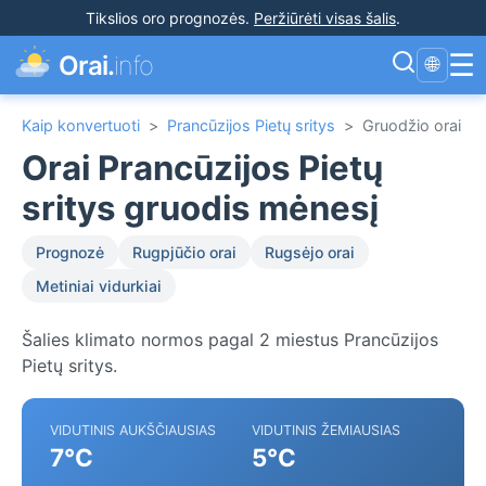
Tikslios oro prognozės
.
Peržiūrėti visas šalis
.
☰
Orai.
info
🌐
Kaip konvertuoti
>
Prancūzijos Pietų sritys
>
Gruodžio orai
Orai Prancūzijos Pietų
sritys gruodis mėnesį
Prognozė
Rugpjūčio orai
Rugsėjo orai
Metiniai vidurkiai
Šalies klimato normos pagal 2 miestus Prancūzijos
Pietų sritys.
VIDUTINIS AUKŠČIAUSIAS
VIDUTINIS ŽEMIAUSIAS
7°C
5°C