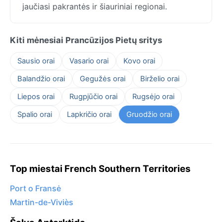
jaučiasi pakrantės ir šiauriniai regionai.
Kiti mėnesiai Prancūzijos Pietų sritys
Sausio orai
Vasario orai
Kovo orai
Balandžio orai
Gegužės orai
Birželio orai
Liepos orai
Rugpjūčio orai
Rugsėjo orai
Spalio orai
Lapkričio orai
Gruodžio orai
Top miestai French Southern Territories
Port o Fransė
Martin-de-Viviès