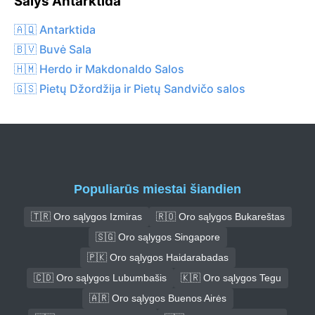
Šalys Antarktida
🇦🇶 Antarktida
🇧🇻 Buvė Sala
🇭🇲 Herdo ir Makdonaldo Salos
🇬🇸 Pietų Džordžija ir Pietų Sandvičo salos
Populiarūs miestai šiandien
🇹🇷 Oro sąlygos Izmiras
🇷🇴 Oro sąlygos Bukareštas
🇸🇬 Oro sąlygos Singapore
🇵🇰 Oro sąlygos Haidarabadas
🇨🇩 Oro sąlygos Lubumbašis
🇰🇷 Oro sąlygos Tegu
🇦🇷 Oro sąlygos Buenos Airės