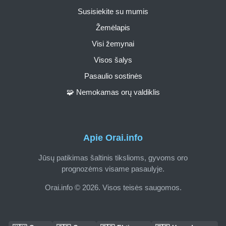
Susisiekite su mumis
Žemėlapis
Visi žemynai
Visos šalys
Pasaulio sostinės
🧩 Nemokamas orų valdiklis
Apie Orai.info
Jūsų patikimas šaltinis tikslioms, gyvoms oro
prognozėms visame pasaulyje.
Orai.info © 2026. Visos teisės saugomos.