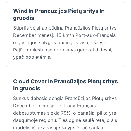
Wind In Prancūzijos Pietų sritys In
gruodis
Stiprūs vėjai apibūdina Prancūzijos Pietų sritys
December mėnesį: 45 km/h Port-aux-Français,
o gūsingos sąlygos būdingos visoje šalyje.
Pajūrio miestuose rodmenys gerokai didesni,
ypač popietėmis.
Cloud Cover In Prancūzijos Pietų sritys
In gruodis
Sunkus debesis dengia Prancūzijos Pietų sritys
December mėnesį: Port-aux-Français
debesuotumas siekia 79%, o panašiai pilka yra
daugumoje regionų. Tiesioginė saulė reta, o šis
modelis išlieka visoje šalyje. Ypač sunkiai