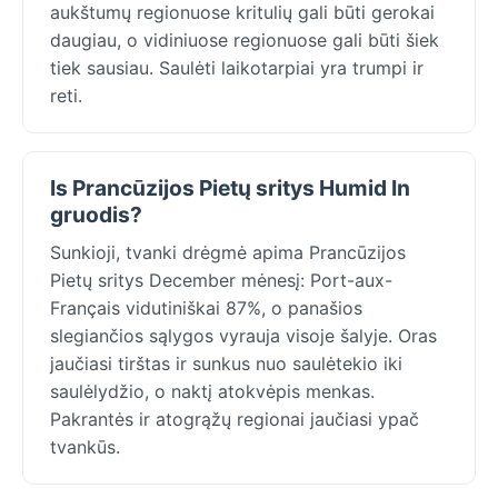
aukštumų regionuose kritulių gali būti gerokai
daugiau, o vidiniuose regionuose gali būti šiek
tiek sausiau. Saulėti laikotarpiai yra trumpi ir
reti.
Is Prancūzijos Pietų sritys Humid In
gruodis?
Sunkioji, tvanki drėgmė apima Prancūzijos
Pietų sritys December mėnesį: Port-aux-
Français vidutiniškai 87%, o panašios
slegiančios sąlygos vyrauja visoje šalyje. Oras
jaučiasi tirštas ir sunkus nuo saulėtekio iki
saulėlydžio, o naktį atokvėpis menkas.
Pakrantės ir atogrąžų regionai jaučiasi ypač
tvankūs.