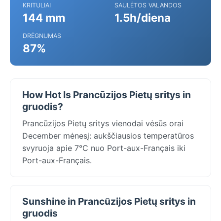
KRITULIAI
SAULĖTOS VALANDOS
144 mm
1.5h/diena
DRĖGNUMAS
87%
How Hot Is Prancūzijos Pietų sritys in
gruodis?
Prancūzijos Pietų sritys vienodai vėsūs orai
December mėnesį: aukščiausios temperatūros
svyruoja apie 7°C nuo Port-aux-Français iki
Port-aux-Français.
Sunshine in Prancūzijos Pietų sritys in
gruodis