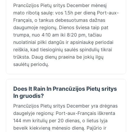
Prancūzijos Pietų sritys December mėnesį
mato ribotą saulę: vos 1.5h per dieną Port-aux-
Français, o tankus debesuotumas dažnas
daugumoje regionų. Dienos šviesa taip pat
trumpa, nuo 4:10 am iki 8:20 pm, tačiau
nuolatiniai pilki dangūs ir apsiniaukę periodai
reiškia, kad tiesioginių saulės spindulių tikrai
trūksta. Daug dienų praeina be jokių ilgų
saulėtų periodų.
Does It Rain In Prancūzijos Pietų sritys
In gruodis?
Prancūzijos Pietų sritys December yra drėgnas
daugelyje regionų: Port-aux-Français iškrenta
144 mm kritulių per 20 dienas, o lietus lyja
beveik kiekvieną mėnesio dieną. Pajūrio ir