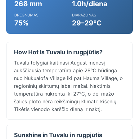
268 mm
1.0h/diena
DRĖGNUMAS
DIAPAZONAS
75%
29–29°C
How Hot Is Tuvalu in rugpjūtis?
Tuvalu tolygiai kaitinasi August mėnesį —
aukščiausia temperatūra apie 29°C būdinga
nuo Nukualofa Village iki pat Hauma Village, o
regioninių skirtumų labai mažai. Naktimis
temperatūra nukrenta iki 27°C, o dėl mažo
šalies ploto nėra reikšmingų klimato kišenių.
Tikėtis vienodo karščio dieną ir naktį.
Sunshine in Tuvalu in rugpjūtis