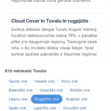
regionuose dažnai būna gerokai stipresnis.
Cloud Cover In Tuvalu In rugpjūtis
Sunkus debesis dengia Tuvalu August mėnesį:
Funafuti debesuotumas siekia 78%, o panašiai
pilka yra daugumoje regionų. Tiesioginė saulė
reta, o šis modelis išlieka visoje šalyje. Ypač
sunkiai jaučiasi pakrantės ir šiauriniai regionai.
Kiti mėnesiai Tuvalu
Sausio orai
Vasario orai
Kovo orai
Balandžio orai
Gegužės orai
Birželio orai
Liepos orai
Rugpjūčio orai
Rugsėjo orai
Spalio orai
Lapkričio orai
Gruodžio orai