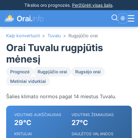
Tikslios oro prognozės
.
Peržiūrėti visas šalis
.
☰
Orai.
info
🌐
Kaip konvertuoti
>
Tuvalu
>
Rugpjūčio orai
Orai Tuvalu rugpjūtis
mėnesį
Prognozė
Rugpjūčio orai
Rugsėjo orai
Metiniai vidurkiai
Šalies klimato normos pagal 14 miestus Tuvalu.
VIDUTINIS AUKŠČIAUSIAS
VIDUTINIS ŽEMIAUSIAS
29°C
27°C
KRITULIAI
SAULĖTOS VALANDOS