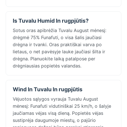
Is Tuvalu Humid In rugpjūtis?
Sotus oras apibrėžia Tuvalu August mėnesį:
drėgmė 75% Funafuti, o visa šalis jaučiasi
drėgna ir tvanki. Oras praktiškai varva po
lietaus, o net pavėsyje lauke jaučiasi šilta ir
drėgna. Planuokite laiką patalpose per
drėgniausias popietės valandas.
Wind In Tuvalu In rugpjūtis
Vėjuotos sąlygos vyrauja Tuvalu August
mėnesį: Funafuti vidutiniškai 25 km/h, o šalyje
jaučiamas vėjas visą dieną. Popietės vėjas
sustiprėja daugumoje miestų, o pajūrio