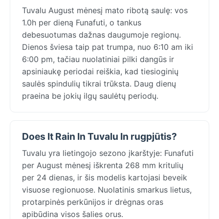
Tuvalu August mėnesį mato ribotą saulę: vos
1.0h per dieną Funafuti, o tankus
debesuotumas dažnas daugumoje regionų.
Dienos šviesa taip pat trumpa, nuo 6:10 am iki
6:00 pm, tačiau nuolatiniai pilki dangūs ir
apsiniaukę periodai reiškia, kad tiesioginių
saulės spindulių tikrai trūksta. Daug dienų
praeina be jokių ilgų saulėtų periodų.
Does It Rain In Tuvalu In rugpjūtis?
Tuvalu yra lietingojo sezono įkarštyje: Funafuti
per August mėnesį iškrenta 268 mm kritulių
per 24 dienas, ir šis modelis kartojasi beveik
visuose regionuose. Nuolatinis smarkus lietus,
protarpinės perkūnijos ir drėgnas oras
apibūdina visos šalies orus.