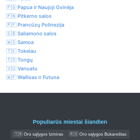
🇵🇬 Papua ir Naujoji Gvinėja
🇵🇳 Pitkerno salos
🇵🇫 Prancūzų Polinezija
🇸🇧 Saliamono salos
🇼🇸 Samoa
🇹🇰 Tokelau
🇹🇴 Tongų
🇻🇺 Vanuatu
🇼🇫 Wallisas ir Futuna
Populiarūs miestai šiandien
🇹🇷 Oro sąlygos Izmiras
🇷🇴 Oro sąlygos Bukareštas