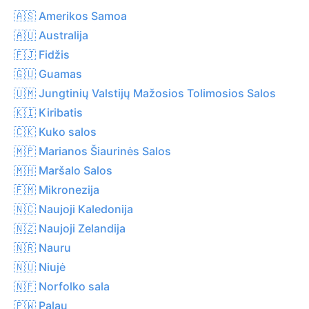
🇦🇸 Amerikos Samoa
🇦🇺 Australija
🇫🇯 Fidžis
🇬🇺 Guamas
🇺🇲 Jungtinių Valstijų Mažosios Tolimosios Salos
🇰🇮 Kiribatis
🇨🇰 Kuko salos
🇲🇵 Marianos Šiaurinės Salos
🇲🇭 Maršalo Salos
🇫🇲 Mikronezija
🇳🇨 Naujoji Kaledonija
🇳🇿 Naujoji Zelandija
🇳🇷 Nauru
🇳🇺 Niujė
🇳🇫 Norfolko sala
🇵🇼 Palau