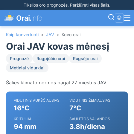
Tikslios oro prognozės
.
Peržiūrėti visas šalis
.
☰
Orai.
info
🌐
Kaip konvertuoti
>
JAV
>
Kovo orai
Orai JAV kovas mėnesį
Prognozė
Rugpjūčio orai
Rugsėjo orai
Metiniai vidurkiai
Šalies klimato normos pagal 27 miestus JAV.
VIDUTINIS AUKŠČIAUSIAS
VIDUTINIS ŽEMIAUSIAS
16°C
7°C
KRITULIAI
SAULĖTOS VALANDOS
94 mm
3.8h/diena