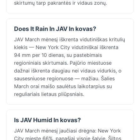
skirtumų tarp pakrantės ir vidaus zonų.
Does It Rain In JAV In kovas?
JAV March mėnesį iškrenta vidutiniškas kritulių
kiekis — New York City vidutiniškai iškrenta
94 mm per 10 dienas, su pastebimais
regioniniais skirtumais. Pajūrio miestuose
dažnai iškrenta daugiau nei vidaus vidurkis, o
sausesniuose regionuose — mažiau. Šalies
March orai maišo saulėtus laikotarpius su
reguliariais lietaus pliūpsniais.
Is JAV Humid In kovas?
JAV March mėnesį jaučiasi drėgna: New York
City mieste 66%, panašiai visoje šalyje. Šiltos