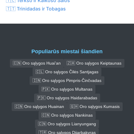
🇹🇨 Terkso ir Kaikoso Salos
🇹🇹 Trinidadas ir Tobagas
Populiarūs miestai šiandien
🇨🇳 Oro sąlygos Huai'an
🇿🇦 Oro sąlygos Keiptaunas
🇨🇱 Oro sąlygos Čilės Santjagas
🇮🇳 Oro sąlygos Pimpris-Činčvadas
🇵🇰 Oro sąlygos Multanas
🇵🇰 Oro sąlygos Haidarabadas
🇨🇳 Oro sąlygos Huainan
🇬🇭 Oro sąlygos Kumasis
🇨🇳 Oro sąlygos Nankinas
🇨🇳 Oro sąlygos Lianyungang
🇹🇷 Oro sąlygos Dijarbakyras