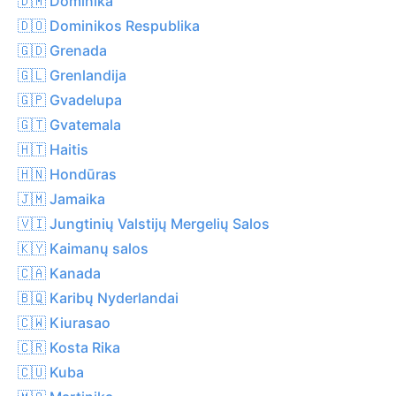
🇩🇲 Dominika
🇩🇴 Dominikos Respublika
🇬🇩 Grenada
🇬🇱 Grenlandija
🇬🇵 Gvadelupa
🇬🇹 Gvatemala
🇭🇹 Haitis
🇭🇳 Hondūras
🇯🇲 Jamaika
🇻🇮 Jungtinių Valstijų Mergelių Salos
🇰🇾 Kaimanų salos
🇨🇦 Kanada
🇧🇶 Karibų Nyderlandai
🇨🇼 Kiurasao
🇨🇷 Kosta Rika
🇨🇺 Kuba