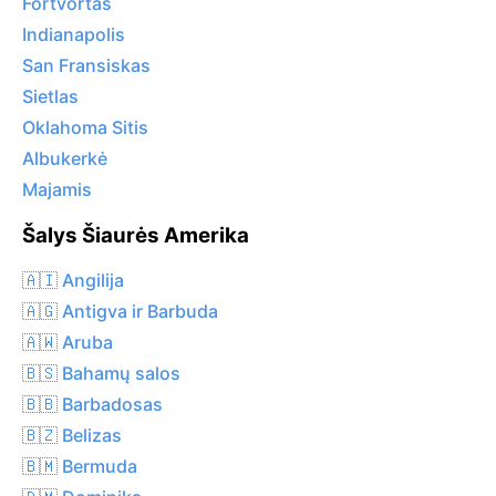
Fortvortas
Indianapolis
San Fransiskas
Sietlas
Oklahoma Sitis
Albukerkė
Majamis
Šalys Šiaurės Amerika
🇦🇮 Angilija
🇦🇬 Antigva ir Barbuda
🇦🇼 Aruba
🇧🇸 Bahamų salos
🇧🇧 Barbadosas
🇧🇿 Belizas
🇧🇲 Bermuda