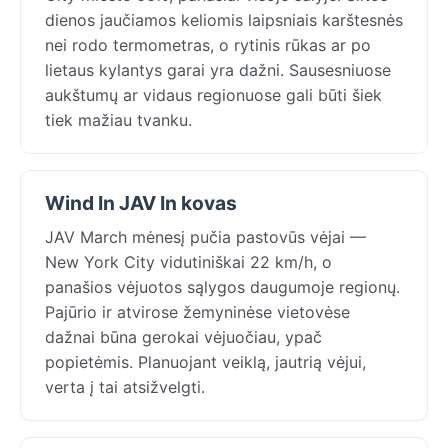
dienos jaučiamos keliomis laipsniais karštesnės
nei rodo termometras, o rytinis rūkas ar po
lietaus kylantys garai yra dažni. Sausesniuose
aukštumų ar vidaus regionuose gali būti šiek
tiek mažiau tvanku.
Wind In JAV In kovas
JAV March mėnesį pučia pastovūs vėjai —
New York City vidutiniškai 22 km/h, o
panašios vėjuotos sąlygos daugumoje regionų.
Pajūrio ir atvirose žemyninėse vietovėse
dažnai būna gerokai vėjuočiau, ypač
popietėmis. Planuojant veiklą, jautrią vėjui,
verta į tai atsižvelgti.