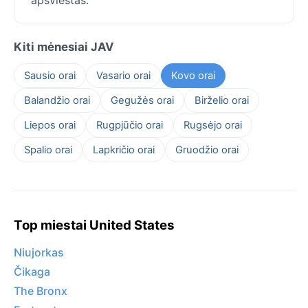
Kiti mėnesiai JAV
Sausio orai
Vasario orai
Kovo orai
Balandžio orai
Gegužės orai
Birželio orai
Liepos orai
Rugpjūčio orai
Rugsėjo orai
Spalio orai
Lapkričio orai
Gruodžio orai
Top miestai United States
Niujorkas
Čikaga
The Bronx