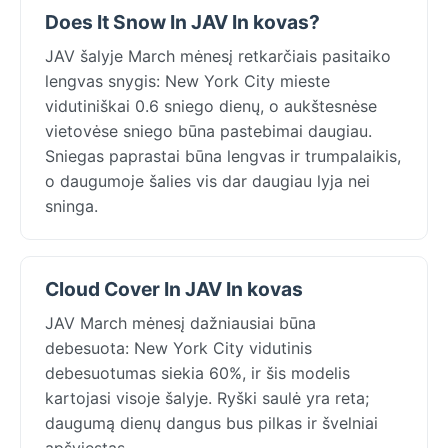
Does It Snow In JAV In kovas?
JAV šalyje March mėnesį retkarčiais pasitaiko
lengvas snygis: New York City mieste
vidutiniškai 0.6 sniego dienų, o aukštesnėse
vietovėse sniego būna pastebimai daugiau.
Sniegas paprastai būna lengvas ir trumpalaikis,
o daugumoje šalies vis dar daugiau lyja nei
sninga.
Cloud Cover In JAV In kovas
JAV March mėnesį dažniausiai būna
debesuota: New York City vidutinis
debesuotumas siekia 60%, ir šis modelis
kartojasi visoje šalyje. Ryški saulė yra reta;
daugumą dienų dangus bus pilkas ir švelniai
apšviestas.