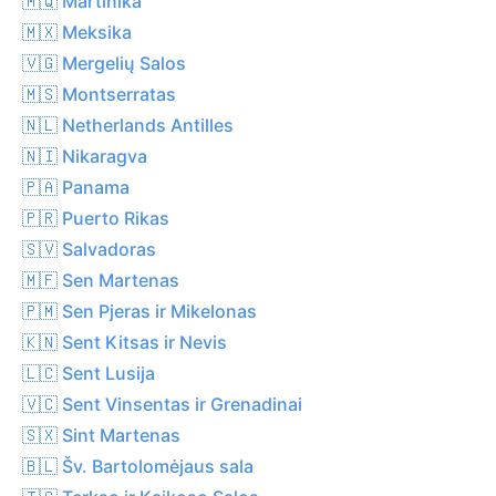
🇲🇶 Martinika
🇲🇽 Meksika
🇻🇬 Mergelių Salos
🇲🇸 Montserratas
🇳🇱 Netherlands Antilles
🇳🇮 Nikaragva
🇵🇦 Panama
🇵🇷 Puerto Rikas
🇸🇻 Salvadoras
🇲🇫 Sen Martenas
🇵🇲 Sen Pjeras ir Mikelonas
🇰🇳 Sent Kitsas ir Nevis
🇱🇨 Sent Lusija
🇻🇨 Sent Vinsentas ir Grenadinai
🇸🇽 Sint Martenas
🇧🇱 Šv. Bartolomėjaus sala