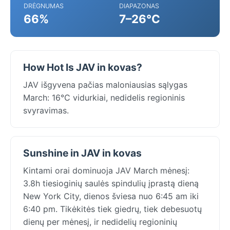
DRĖGNUMAS
DIAPAZONAS
66%
7–26°C
How Hot Is JAV in kovas?
JAV išgyvena pačias maloniausias sąlygas
March: 16°C vidurkiai, nedidelis regioninis
svyravimas.
Sunshine in JAV in kovas
Kintami orai dominuoja JAV March mėnesį:
3.8h tiesioginių saulės spindulių įprastą dieną
New York City, dienos šviesa nuo 6:45 am iki
6:40 pm. Tikėkitės tiek giedrų, tiek debesuotų
dienų per mėnesį, ir nedidelių regioninių