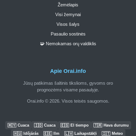
Žemėlapis
Visi žemynai
Visos šalys
Pasaulio sostinės
🧩 Nemokamas orų valdiklis
Apie Orai.info
Jūsų patikimas šaltinis tikslioms, gyvoms oro
prognozėms visame pasaulyje.
Orai.info © 2026. Visos teisės saugomos.
🇲🇾
🇮🇩
🇪🇸
🇹🇷
Cuaca
Cuaca
El tiempo
Hava durumu
🇭🇺
🇪🇪
🇱🇻
🇮🇹
Időjárás
Ilm
Laikapstākļi
Meteo