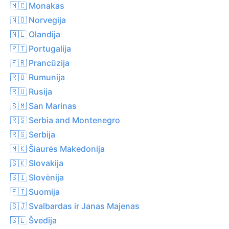
🇲🇨 Monakas
🇳🇴 Norvegija
🇳🇱 Olandija
🇵🇹 Portugalija
🇫🇷 Prancūzija
🇷🇴 Rumunija
🇷🇺 Rusija
🇸🇲 San Marinas
🇷🇸 Serbia and Montenegro
🇷🇸 Serbija
🇲🇰 Šiaurės Makedonija
🇸🇰 Slovakija
🇸🇮 Slovėnija
🇫🇮 Suomija
🇸🇯 Svalbardas ir Janas Majenas
🇸🇪 Švedija