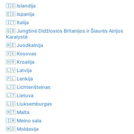
🇮🇸 Islandija
🇪🇸 Ispanija
🇮🇹 Italija
🇬🇧 Jungtinė Didžiosios Britanijos ir Šiaurės Airijos
Karalystė
🇲🇪 Juodkalnija
🇽🇰 Kosovas
🇭🇷 Kroatija
🇱🇻 Latvija
🇵🇱 Lenkija
🇱🇮 Lichtenšteinas
🇱🇹 Lietuva
🇱🇺 Liuksemburgas
🇲🇹 Malta
🇮🇲 Meino sala
🇲🇩 Moldavija