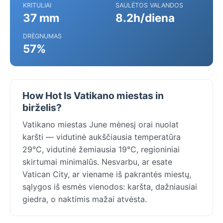
KRITULIAI
SAULĖTOS VALANDOS
37 mm
8.2h/diena
DRĖGNUMAS
57%
How Hot Is Vatikano miestas in
birželis?
Vatikano miestas June mėnesį orai nuolat
karšti — vidutinė aukščiausia temperatūra
29°C, vidutinė žemiausia 19°C, regioniniai
skirtumai minimalūs. Nesvarbu, ar esate
Vatican City, ar viename iš pakrantės miestų,
sąlygos iš esmės vienodos: karšta, dažniausiai
giedra, o naktimis mažai atvėsta.