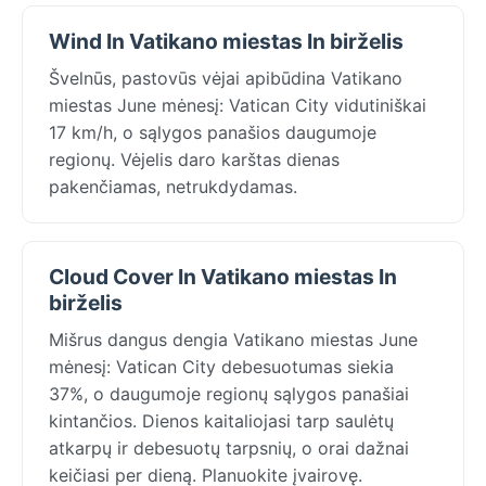
Wind In Vatikano miestas In birželis
Švelnūs, pastovūs vėjai apibūdina Vatikano
miestas June mėnesį: Vatican City vidutiniškai
17 km/h, o sąlygos panašios daugumoje
regionų. Vėjelis daro karštas dienas
pakenčiamas, netrukdydamas.
Cloud Cover In Vatikano miestas In
birželis
Mišrus dangus dengia Vatikano miestas June
mėnesį: Vatican City debesuotumas siekia
37%, o daugumoje regionų sąlygos panašiai
kintančios. Dienos kaitaliojasi tarp saulėtų
atkarpų ir debesuotų tarpsnių, o orai dažnai
keičiasi per dieną. Planuokite įvairovę.