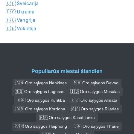
🇨🇭 Šveicarija
🇺🇦 Ukraina
🇭🇺 Vengrija
🇩🇪 Vokietija
Populiarūs miestai šiandien
🇨🇳 Oro sąlygos Nankinas
🇵🇭 Oro sąlygos Davao
🇳🇬 Oro sąlygos Lagosas
🇮🇶 Oro sąlygos Mosulas
🇧🇷 Oro sąlygos Kuritiba
🇰🇿 Oro sąlygos Almata
🇦🇷 Oro sąlygos Kordoba
🇸🇦 Oro sąlygos Rijadas
🇲🇦 Oro sąlygos Kasablanka
🇻🇳 Oro sąlygos Haiphong
🇮🇳 Oro sąlygos Thāne