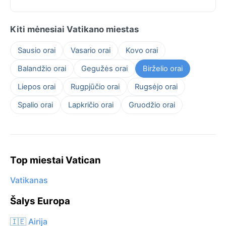
Kiti mėnesiai Vatikano miestas
Sausio orai
Vasario orai
Kovo orai
Balandžio orai
Gegužės orai
Birželio orai
Liepos orai
Rugpjūčio orai
Rugsėjo orai
Spalio orai
Lapkričio orai
Gruodžio orai
Top miestai Vatican
Vatikanas
Šalys Europa
🇮🇪 Airija