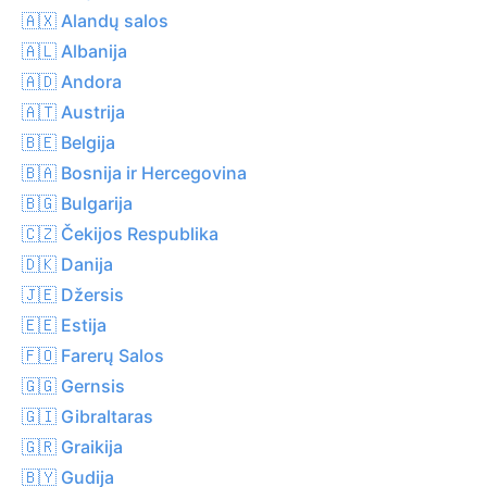
🇦🇽 Alandų salos
🇦🇱 Albanija
🇦🇩 Andora
🇦🇹 Austrija
🇧🇪 Belgija
🇧🇦 Bosnija ir Hercegovina
🇧🇬 Bulgarija
🇨🇿 Čekijos Respublika
🇩🇰 Danija
🇯🇪 Džersis
🇪🇪 Estija
🇫🇴 Farerų Salos
🇬🇬 Gernsis
🇬🇮 Gibraltaras
🇬🇷 Graikija
🇧🇾 Gudija