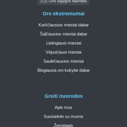
🇰🇪 Oro sąlygos Nairobis
Oro ekstremumai
Karščiausios miestai dabar
Šalčiausios miestai dabar
Lietingiausi miestai
Vėjuočiausi miestai
Saulėčiausios miestai
Blogiausia oro kokybė dabar
Greiti nuorodos
Apie mus
Susisiekite su mumis
Žemėlapis