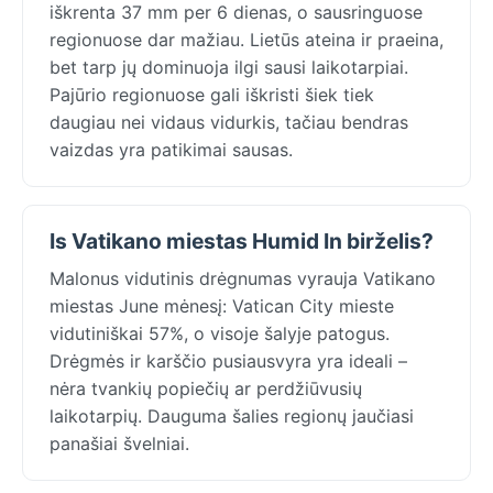
iškrenta 37 mm per 6 dienas, o sausringuose
regionuose dar mažiau. Lietūs ateina ir praeina,
bet tarp jų dominuoja ilgi sausi laikotarpiai.
Pajūrio regionuose gali iškristi šiek tiek
daugiau nei vidaus vidurkis, tačiau bendras
vaizdas yra patikimai sausas.
Is Vatikano miestas Humid In birželis?
Malonus vidutinis drėgnumas vyrauja Vatikano
miestas June mėnesį: Vatican City mieste
vidutiniškai 57%, o visoje šalyje patogus.
Drėgmės ir karščio pusiausvyra yra ideali –
nėra tvankių popiečių ar perdžiūvusių
laikotarpių. Dauguma šalies regionų jaučiasi
panašiai švelniai.