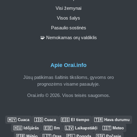
Visi žemynai
Visos šalys
Pasaulio sostinės
🧩 Nemokamas orų valdiklis
Apie Orai.info
Jūsų patikimas šaltinis tikslioms, gyvoms oro
prognozėms visame pasaulyje.
Orai.info © 2026. Visos teisės saugomos.
🇲🇾
🇮🇩
🇪🇸
🇹🇷
Cuaca
Cuaca
El tiempo
Hava durumu
🇭🇺
🇪🇪
🇱🇻
🇮🇹
Időjárás
Ilm
Laikapstākļi
Meteo
🇫🇷
🇱🇹
🇵🇱
🇸🇰
Météo
Oras
Pogoda
Počasie