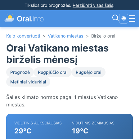
Tikslios oro prognozės
.
Peržiūrėti visas šalis
.
☰
Orai.
info
🌐
Kaip konvertuoti
>
Vatikano miestas
>
Birželio orai
Orai Vatikano miestas
birželis mėnesį
Prognozė
Rugpjūčio orai
Rugsėjo orai
Metiniai vidurkiai
Šalies klimato normos pagal 1 miestus Vatikano
miestas.
VIDUTINIS AUKŠČIAUSIAS
VIDUTINIS ŽEMIAUSIAS
29°C
19°C