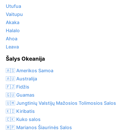
Utufua
Vaitupu
Akaka
Halalo
Ahoa
Leava
Šalys Okeanija
🇦🇸 Amerikos Samoa
🇦🇺 Australija
🇫🇯 Fidžis
🇬🇺 Guamas
🇺🇲 Jungtinių Valstijų Mažosios Tolimosios Salos
🇰🇮 Kiribatis
🇨🇰 Kuko salos
🇲🇵 Marianos Šiaurinės Salos