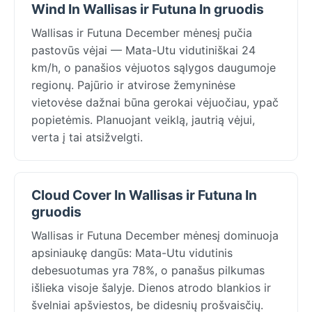
Wind In Wallisas ir Futuna In gruodis
Wallisas ir Futuna December mėnesį pučia
pastovūs vėjai — Mata-Utu vidutiniškai 24
km/h, o panašios vėjuotos sąlygos daugumoje
regionų. Pajūrio ir atvirose žemyninėse
vietovėse dažnai būna gerokai vėjuočiau, ypač
popietėmis. Planuojant veiklą, jautrią vėjui,
verta į tai atsižvelgti.
Cloud Cover In Wallisas ir Futuna In
gruodis
Wallisas ir Futuna December mėnesį dominuoja
apsiniaukę dangūs: Mata-Utu vidutinis
debesuotumas yra 78%, o panašus pilkumas
išlieka visoje šalyje. Dienos atrodo blankios ir
švelniai apšviestos, be didesnių prošvaisčių.