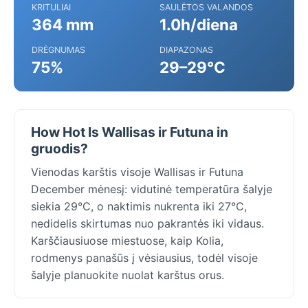
KRITULIAI
SAULĖTOS VALANDOS
364 mm
1.0h/diena
DRĖGNUMAS
DIAPAZONAS
75%
29–29°C
How Hot Is Wallisas ir Futuna in
gruodis?
Vienodas karštis visoje Wallisas ir Futuna
December mėnesį: vidutinė temperatūra šalyje
siekia 29°C, o naktimis nukrenta iki 27°C,
nedidelis skirtumas nuo pakrantės iki vidaus.
Karščiausiuose miestuose, kaip Kolia,
rodmenys panašūs į vėsiausius, todėl visoje
šalyje planuokite nuolat karštus orus.