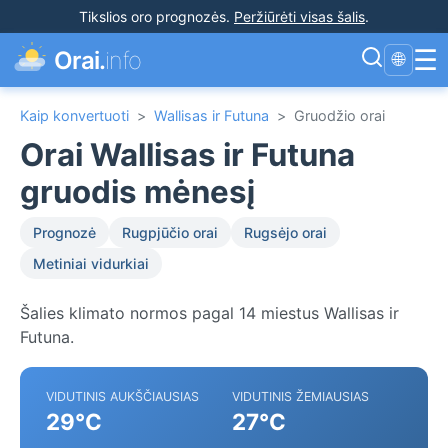
Tikslios oro prognozės
.
Peržiūrėti visas šalis
.
☰
Orai.
info
🌐
Kaip konvertuoti
>
Wallisas ir Futuna
>
Gruodžio orai
Orai Wallisas ir Futuna
gruodis mėnesį
Prognozė
Rugpjūčio orai
Rugsėjo orai
Metiniai vidurkiai
Šalies klimato normos pagal 14 miestus Wallisas ir
Futuna.
VIDUTINIS AUKŠČIAUSIAS
VIDUTINIS ŽEMIAUSIAS
29°C
27°C