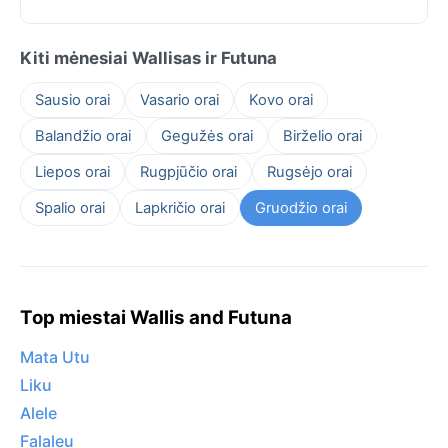
Kiti mėnesiai Wallisas ir Futuna
Sausio orai
Vasario orai
Kovo orai
Balandžio orai
Gegužės orai
Birželio orai
Liepos orai
Rugpjūčio orai
Rugsėjo orai
Spalio orai
Lapkričio orai
Gruodžio orai
Top miestai Wallis and Futuna
Mata Utu
Liku
Alele
Falaleu