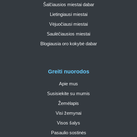
Šalčiausios miestai dabar
Lietingiausi miestai
Vėjuočiausi miestai
Saulėčiausios miestai
Blogiausia oro kokybė dabar
Greiti nuorodos
Apie mus
Susisiekite su mumis
Žemėlapis
Visi žemynai
Visos šalys
Pasaulio sostinės