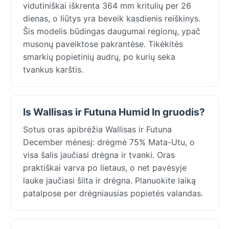
vidutiniškai iškrenta 364 mm kritulių per 26
dienas, o liūtys yra beveik kasdienis reiškinys.
Šis modelis būdingas daugumai regionų, ypač
musonų paveiktose pakrantėse. Tikėkitės
smarkių popietinių audrų, po kurių seka
tvankus karštis.
Is Wallisas ir Futuna Humid In gruodis?
Sotus oras apibrėžia Wallisas ir Futuna
December mėnesį: drėgmė 75% Mata-Utu, o
visa šalis jaučiasi drėgna ir tvanki. Oras
praktiškai varva po lietaus, o net pavėsyje
lauke jaučiasi šilta ir drėgna. Planuokite laiką
patalpose per drėgniausias popietės valandas.