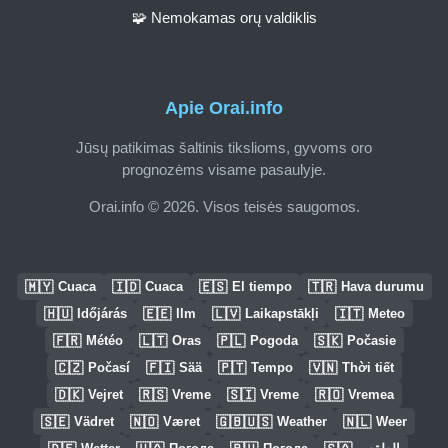
🧩 Nemokamas orų valdiklis
Apie Orai.info
Jūsų patikimas šaltinis tikslioms, gyvoms oro
prognozėms visame pasaulyje.
Orai.info © 2026. Visos teisės saugomos.
🇲🇾
🇮🇩
🇪🇸
🇹🇷
Cuaca
Cuaca
El tiempo
Hava durumu
🇭🇺
🇪🇪
🇱🇻
🇮🇹
Időjárás
Ilm
Laikapstākļi
Meteo
🇫🇷
🇱🇹
🇵🇱
🇸🇰
Météo
Oras
Pogoda
Počasie
🇨🇿
🇫🇮
🇵🇹
🇻🇳
Počasí
Sää
Tempo
Thời tiết
🇩🇰
🇷🇸
🇸🇮
🇷🇴
Vejret
Vreme
Vreme
Vremea
🇸🇪
🇳🇴
🇬🇧🇺🇸
🇳🇱
Vädret
Været
Weather
Weer