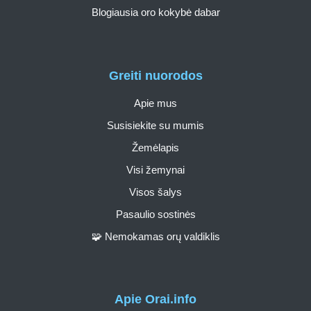
Blogiausia oro kokybė dabar
Greiti nuorodos
Apie mus
Susisiekite su mumis
Žemėlapis
Visi žemynai
Visos šalys
Pasaulio sostinės
🧩 Nemokamas orų valdiklis
Apie Orai.info