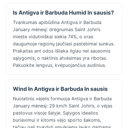
Is Antigva ir Barbuda Humid In sausis?
Tvankumas apibūdina Antigva ir Barbuda
January mėnesį: drėgnumas Saint John’s
mieste vidutiniškai siekia 74%, o oras
daugumoje regionų jaučiasi pastebimai sunkus.
Prakaitas ant odos išlieka ilgiau nei sausomis
sąlygomis, o naktinis atvėsimas yra ribotas.
Pakuokite lengvus, kvėpuojančius audinius.
Wind In Antigva ir Barbuda In sausis
Nuolatinis vėjelis formuoja Antigva ir Barbuda
January mėnesį: 29 km/h Saint John’s, o vėjas
pastovus visoje šalyje. Sąlygos idealios
buriavimui ir kitoms vėjo sporto šakoms,
tačiau gali trukdyti smulkiems lauko darbams.