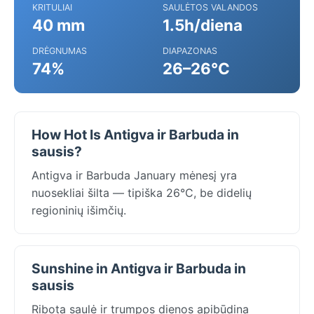
KRITULIAI
SAULĖTOS VALANDOS
40 mm
1.5h/diena
DRĖGNUMAS
DIAPAZONAS
74%
26–26°C
How Hot Is Antigva ir Barbuda in
sausis?
Antigva ir Barbuda January mėnesį yra
nuosekliai šilta — tipiška 26°C, be didelių
regioninių išimčių.
Sunshine in Antigva ir Barbuda in
sausis
Ribota saulė ir trumpos dienos apibūdina