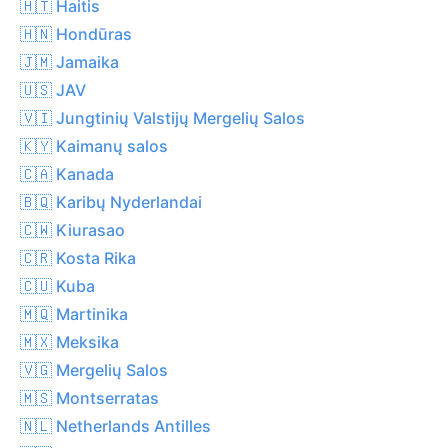
🇭🇹 Haitis
🇭🇳 Hondūras
🇯🇲 Jamaika
🇺🇸 JAV
🇻🇮 Jungtinių Valstijų Mergelių Salos
🇰🇾 Kaimanų salos
🇨🇦 Kanada
🇧🇶 Karibų Nyderlandai
🇨🇼 Kiurasao
🇨🇷 Kosta Rika
🇨🇺 Kuba
🇲🇶 Martinika
🇲🇽 Meksika
🇻🇬 Mergelių Salos
🇲🇸 Montserratas
🇳🇱 Netherlands Antilles