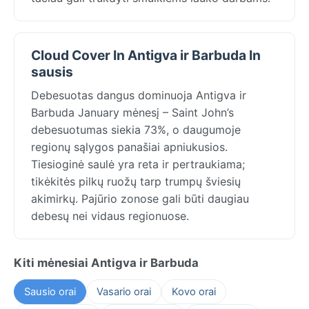
Cloud Cover In Antigva ir Barbuda In
sausis
Debesuotas dangus dominuoja Antigva ir
Barbuda January mėnesį – Saint John’s
debesuotumas siekia 73%, o daugumoje
regionų sąlygos panašiai apniukusios.
Tiesioginė saulė yra reta ir pertraukiama;
tikėkitės pilkų ruožų tarp trumpų šviesių
akimirkų. Pajūrio zonose gali būti daugiau
debesų nei vidaus regionuose.
Kiti mėnesiai Antigva ir Barbuda
Sausio orai
Vasario orai
Kovo orai