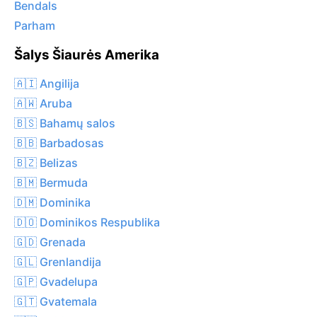
Bendals
Parham
Šalys Šiaurės Amerika
🇦🇮 Angilija
🇦🇼 Aruba
🇧🇸 Bahamų salos
🇧🇧 Barbadosas
🇧🇿 Belizas
🇧🇲 Bermuda
🇩🇲 Dominika
🇩🇴 Dominikos Respublika
🇬🇩 Grenada
🇬🇱 Grenlandija
🇬🇵 Gvadelupa
🇬🇹 Gvatemala