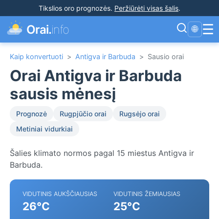
Tikslios oro prognozės
.
Peržiūrėti visas šalis
.
☰
Orai.
info
🌐
Kaip konvertuoti
>
Antigva ir Barbuda
>
Sausio orai
Orai Antigva ir Barbuda
sausis mėnesį
Prognozė
Rugpjūčio orai
Rugsėjo orai
Metiniai vidurkiai
Šalies klimato normos pagal 15 miestus Antigva ir
Barbuda.
VIDUTINIS AUKŠČIAUSIAS
VIDUTINIS ŽEMIAUSIAS
26°C
25°C