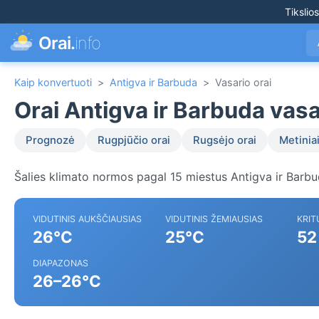
Tikslio
Orai.
info
Kaip konvertuoti
>
Antigva ir Barbuda
>
Vasario orai
Orai Antigva ir Barbuda vas
Prognozė
Rugpjūčio orai
Rugsėjo orai
Metiniai
Šalies klimato normos pagal 15 miestus Antigva ir Barbu
VIDUTINIS AUKŠČIAUSIAS
VIDUTINIS ŽEMIAUSIAS
KRIT
26°C
25°C
52
DIAPAZONAS
26–26°C