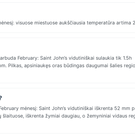
mėnesį: visuose miestuose aukščiausia temperatūra artima 
rbuda February: Saint John’s vidutiniškai sulaukia tik 1.5h
 pm. Pilkas, apsiniaukęs oras būdingas daugumai šalies regi
?
 February mėnesį: Saint John’s vidutiniškai iškrenta 52 mm p
ų šlaituose, iškrenta žymiai daugiau, o žemyniniai vidaus re