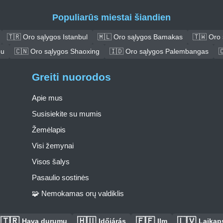
Populiarūs miestai šiandien
🇹🇷 Oro sąlygos Istanbul
🇲🇱 Oro sąlygos Bamakas
🇹🇼 Oro 
ou
🇨🇳 Oro sąlygos Shaoxing
🇮🇩 Oro sąlygos Palembangas

Greiti nuorodos
Apie mus
Susisiekite su mumis
Žemėlapis
Visi žemynai
Visos šalys
Pasaulio sostinės
🧩 Nemokamas orų valdiklis
🇹🇷
🇭🇺
🇪🇪
🇱🇻
Hava durumu
Időjárás
Ilm
Laikaps