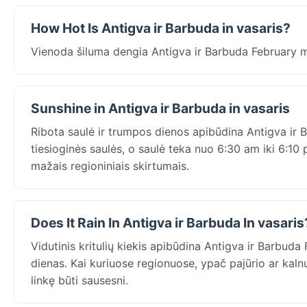
How Hot Is Antigva ir Barbuda in vasaris?
Vienoda šiluma dengia Antigva ir Barbuda February 
Sunshine in Antigva ir Barbuda in vasaris
Ribota saulė ir trumpos dienos apibūdina Antigva ir Ba
tiesioginės saulės, o saulė teka nuo 6:30 am iki 6:10
mažais regioniniais skirtumais.
Does It Rain In Antigva ir Barbuda In vasaris
Vidutinis kritulių kiekis apibūdina Antigva ir Barbuda
dienas. Kai kuriuose regionuose, ypač pajūrio ar kaln
linkę būti sausesni.