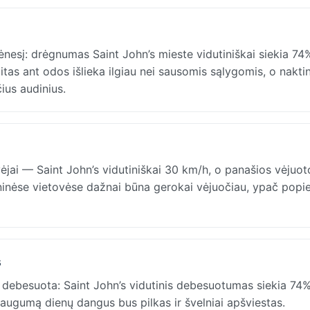
esį: drėgnumas Saint John’s mieste vidutiniškai siekia 74%
as ant odos išlieka ilgiau nei sausomis sąlygomis, o naktin
ius audinius.
jai — Saint John’s vidutiniškai 30 km/h, o panašios vėjuot
ninėse vietovėse dažnai būna gerokai vėjuočiau, ypač popi
s
debesuota: Saint John’s vidutinis debesuotumas siekia 74%, 
 daugumą dienų dangus bus pilkas ir švelniai apšviestas.