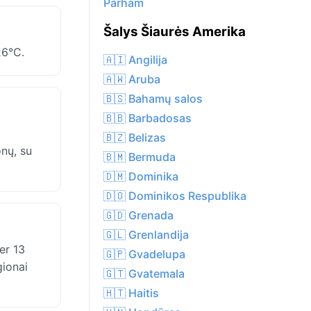
Parham
Šalys Šiaurės Amerika
26°C.
🇦🇮 Angilija
🇦🇼 Aruba
🇧🇸 Bahamų salos
🇧🇧 Barbadosas
🇧🇿 Belizas
onų, su
🇧🇲 Bermuda
🇩🇲 Dominika
🇩🇴 Dominikos Respublika
🇬🇩 Grenada
🇬🇱 Grenlandija
er 13
🇬🇵 Gvadelupa
gionai
🇬🇹 Gvatemala
🇭🇹 Haitis