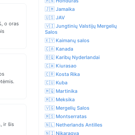
🇭🇳 Hondūras
🇯🇲 Jamaika
🇺🇸 JAV
, o oras
🇻🇮 Jungtinių Valstijų Mergelių
is
Salos
🇰🇾 Kaimanų salos
🇨🇦 Kanada
🇧🇶 Karibų Nyderlandai
🇨🇼 Kiurasao
os
🇨🇷 Kosta Rika
etėmis.
🇨🇺 Kuba
🇲🇶 Martinika
🇲🇽 Meksika
🇻🇬 Mergelių Salos
🇲🇸 Montserratas
ir šis
🇳🇱 Netherlands Antilles
🇳🇮 Nikaragva