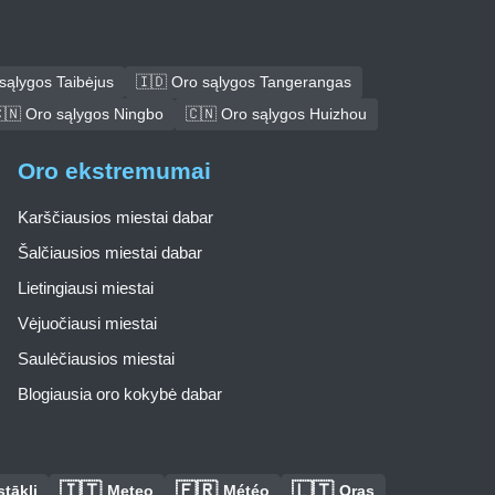
sąlygos Taibėjus
🇮🇩 Oro sąlygos Tangerangas
🇳 Oro sąlygos Ningbo
🇨🇳 Oro sąlygos Huizhou
Oro ekstremumai
Karščiausios miestai dabar
Šalčiausios miestai dabar
Lietingiausi miestai
Vėjuočiausi miestai
Saulėčiausios miestai
Blogiausia oro kokybė dabar
🇮🇹
🇫🇷
🇱🇹
tākļi
Meteo
Météo
Oras