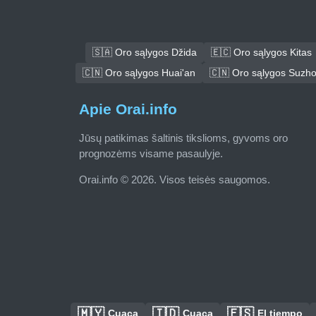
🇸🇦 Oro sąlygos Džida
🇪🇨 Oro sąlygos Kitas
🇨🇳 Oro sąlygos Huai'an
🇨🇳 Oro sąlygos Suzh
Apie Orai.info
Jūsų patikimas šaltinis tikslioms, gyvoms oro
prognozėms visame pasaulyje.
Orai.info © 2026. Visos teisės saugomos.
🇲🇾
🇮🇩
🇪🇸
Cuaca
Cuaca
El tiempo