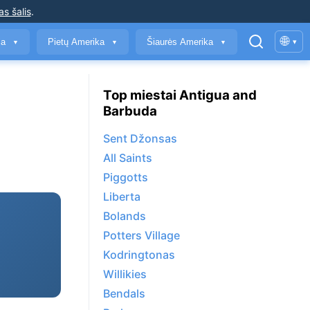
as šalis
.
🌐
ja
Pietų Amerika
Šiaurės Amerika
▾
▼
▼
▼
Top miestai Antigua and
Barbuda
Sent Džonsas
All Saints
Piggotts
Liberta
Bolands
Potters Village
Kodringtonas
Willikies
Bendals