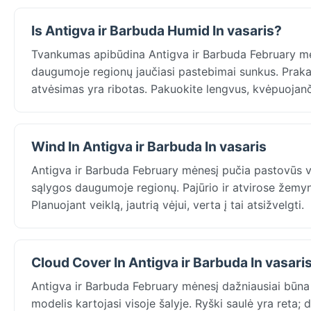
Is Antigva ir Barbuda Humid In vasaris?
Tvankumas apibūdina Antigva ir Barbuda February mėn
daugumoje regionų jaučiasi pastebimai sunkus. Prakait
atvėsimas yra ribotas. Pakuokite lengvus, kvėpuojanč
Wind In Antigva ir Barbuda In vasaris
Antigva ir Barbuda February mėnesį pučia pastovūs vė
sąlygos daugumoje regionų. Pajūrio ir atvirose žemy
Planuojant veiklą, jautrią vėjui, verta į tai atsižvelgti.
Cloud Cover In Antigva ir Barbuda In vasari
Antigva ir Barbuda February mėnesį dažniausiai būna 
modelis kartojasi visoje šalyje. Ryški saulė yra reta;