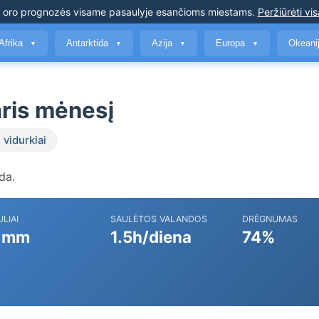
s oro prognozės
visame pasaulyje esančioms miestams
.
Peržiūrėti vis
Afrika
Antarktida
Azija
Europa
Okeani
▼
▼
▼
▼
aris mėnesį
 vidurkiai
da.
ULIAI
SAULĖTOS VALANDOS
DRĖGNUMAS
 mm
1.5h/diena
74%