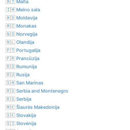
🇲🇹 Malta
🇮🇲 Meino sala
🇲🇩 Moldavija
🇲🇨 Monakas
🇳🇴 Norvegija
🇳🇱 Olandija
🇵🇹 Portugalija
🇫🇷 Prancūzija
🇷🇴 Rumunija
🇷🇺 Rusija
🇸🇲 San Marinas
🇷🇸 Serbia and Montenegro
🇷🇸 Serbija
🇲🇰 Šiaurės Makedonija
🇸🇰 Slovakija
🇸🇮 Slovėnija