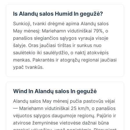
Is Alandų salos Humid In gegužė?
Sunkioji, tvanki drėgmė apima Alandų salos
May mėnesį: Mariehamn vidutiniškai 79%, o
panašios slegiančios sąlygos vyrauja visoje
šalyje. Oras jaučiasi tirštas ir sunkus nuo
saulėtekio iki saulėlydžio, o naktį atokvėpis
menkas. Pakrantės ir atogrąžų regionai jaučiasi
ypač tvankūs.
Wind In Alandų salos In gegužė
Alandų salos May mėnesį pučia pastovūs vėjai
— Mariehamn vidutiniškai 25 km/h, o panašios
vėjuotos sąlygos daugumoje regionų. Pajūrio ir
atvirose žemyninėse vietovėse dažnai būna
gerokai vėjuočiau, ypač popietėmis. Planuojant