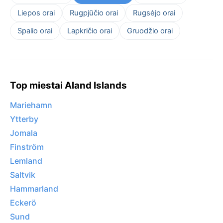
Liepos orai
Rugpjūčio orai
Rugsėjo orai
Spalio orai
Lapkričio orai
Gruodžio orai
Top miestai Aland Islands
Mariehamn
Ytterby
Jomala
Finström
Lemland
Saltvik
Hammarland
Eckerö
Sund