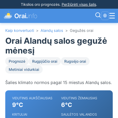
Tikslios oro prognozės
.
Peržiūrėti visas šalis
.
☰
Orai.
info
🌐
Kaip konvertuoti
>
Alandų salos
>
Gegužės orai
Orai Alandų salos gegužė
mėnesį
Prognozė
Rugpjūčio orai
Rugsėjo orai
Metiniai vidurkiai
Šalies klimato normos pagal 15 miestus Alandų salos.
VIDUTINIS AUKŠČIAUSIAS
VIDUTINIS ŽEMIAUSIAS
9°C
6°C
KRITULIAI
SAULĖTOS VALANDOS