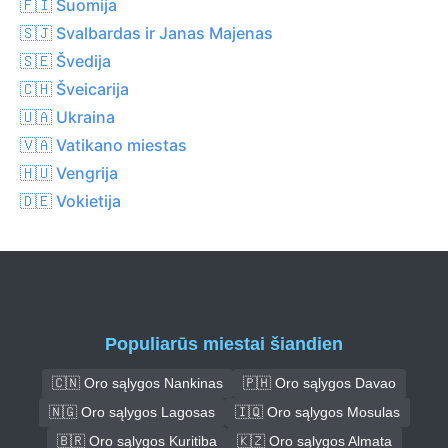
🇫🇮 Suomija
🇸🇯 Svalbardas ir Janas Majenas
🇸🇪 Švedija
🇨🇭 Šveicarija
🇺🇦 Ukraina
🇻🇦 Vatikano miestas
🇭🇺 Vengrija
🇩🇪 Vokietija
Populiarūs miestai šiandien
🇨🇳 Oro sąlygos Nankinas
🇵🇭 Oro sąlygos Davao
🇳🇬 Oro sąlygos Lagosas
🇮🇶 Oro sąlygos Mosulas
🇧🇷 Oro sąlygos Kuritiba
🇰🇿 Oro sąlygos Almata