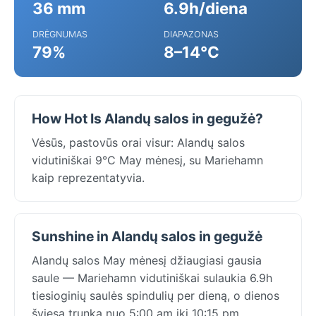
36 mm
6.9h/diena
DRĖGNUMAS
DIAPAZONAS
79%
8–14°C
How Hot Is Alandų salos in gegužė?
Vėsūs, pastovūs orai visur: Alandų salos
vidutiniškai 9°C May mėnesį, su Mariehamn
kaip reprezentatyvia.
Sunshine in Alandų salos in gegužė
Alandų salos May mėnesį džiaugiasi gausia
saule — Mariehamn vidutiniškai sulaukia 6.9h
tiesioginių saulės spindulių per dieną, o dienos
šviesa trunka nuo 5:00 am iki 10:15 pm.