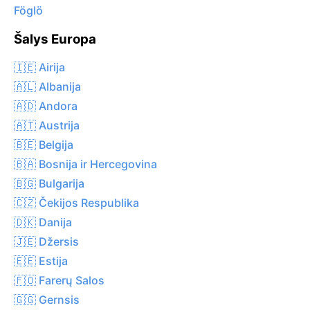
Föglö
Šalys Europa
🇮🇪 Airija
🇦🇱 Albanija
🇦🇩 Andora
🇦🇹 Austrija
🇧🇪 Belgija
🇧🇦 Bosnija ir Hercegovina
🇧🇬 Bulgarija
🇨🇿 Čekijos Respublika
🇩🇰 Danija
🇯🇪 Džersis
🇪🇪 Estija
🇫🇴 Farerų Salos
🇬🇬 Gernsis