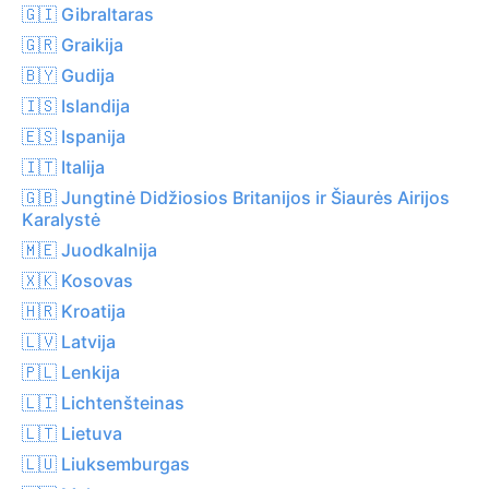
🇬🇮 Gibraltaras
🇬🇷 Graikija
🇧🇾 Gudija
🇮🇸 Islandija
🇪🇸 Ispanija
🇮🇹 Italija
🇬🇧 Jungtinė Didžiosios Britanijos ir Šiaurės Airijos
Karalystė
🇲🇪 Juodkalnija
🇽🇰 Kosovas
🇭🇷 Kroatija
🇱🇻 Latvija
🇵🇱 Lenkija
🇱🇮 Lichtenšteinas
🇱🇹 Lietuva
🇱🇺 Liuksemburgas