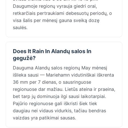
Daugumoje regionų vyrauja giedri orai,
retkarčiais pertraukiami debesuotų periodų, o
visa šalis per mėnesį gauna sveiką dozę
saulės.
Does It Rain In Alandų salos In
gegužė?
Dauguma Alandų salos regionų May mėnesį
išlieka sausi — Mariehamn vidutiniškai iškrenta
36 mm per 7 dienas, o sausringuose
regionuose dar mažiau. Lietūs ateina ir praeina,
bet tarp jų dominuoja ilgi sausi laikotarpiai.
Pajūrio regionuose gali iškristi šiek tiek
daugiau nei vidaus vidurkis, tačiau bendras
vaizdas yra patikimai sausas.