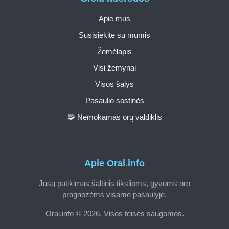
Apie mus
Susisiekite su mumis
Žemėlapis
Visi žemynai
Visos šalys
Pasaulio sostinės
🧩 Nemokamas orų valdiklis
Apie Orai.info
Jūsų patikimas šaltinis tikslioms, gyvoms oro
prognozėms visame pasaulyje.
Orai.info © 2026. Visos teisės saugomos.