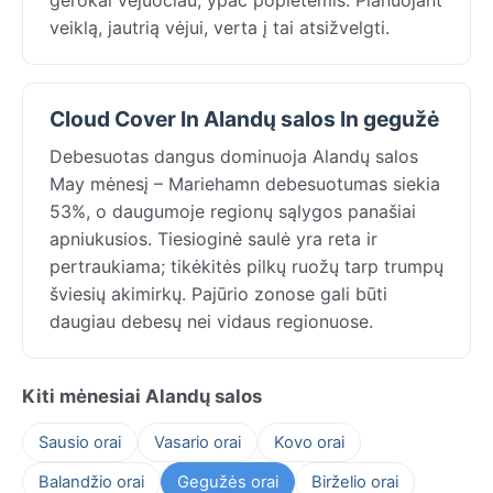
veiklą, jautrią vėjui, verta į tai atsižvelgti.
Cloud Cover In Alandų salos In gegužė
Debesuotas dangus dominuoja Alandų salos
May mėnesį – Mariehamn debesuotumas siekia
53%, o daugumoje regionų sąlygos panašiai
apniukusios. Tiesioginė saulė yra reta ir
pertraukiama; tikėkitės pilkų ruožų tarp trumpų
šviesių akimirkų. Pajūrio zonose gali būti
daugiau debesų nei vidaus regionuose.
Kiti mėnesiai Alandų salos
Sausio orai
Vasario orai
Kovo orai
Balandžio orai
Gegužės orai
Birželio orai