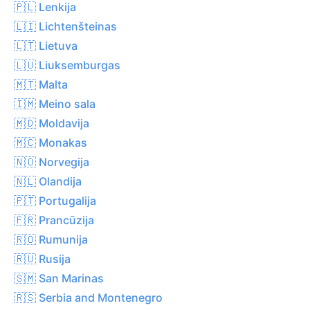
🇵🇱 Lenkija
🇱🇮 Lichtenšteinas
🇱🇹 Lietuva
🇱🇺 Liuksemburgas
🇲🇹 Malta
🇮🇲 Meino sala
🇲🇩 Moldavija
🇲🇨 Monakas
🇳🇴 Norvegija
🇳🇱 Olandija
🇵🇹 Portugalija
🇫🇷 Prancūzija
🇷🇴 Rumunija
🇷🇺 Rusija
🇸🇲 San Marinas
🇷🇸 Serbia and Montenegro