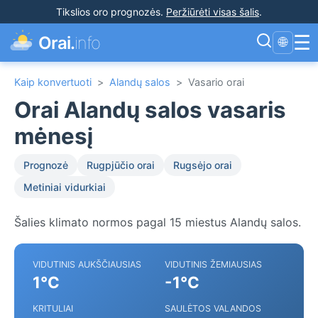
Tikslios oro prognozės
.
Peržiūrėti visas šalis
.
☰
Orai.
info
🌐
Kaip konvertuoti
>
Alandų salos
>
Vasario orai
Orai Alandų salos vasaris
mėnesį
Prognozė
Rugpjūčio orai
Rugsėjo orai
Metiniai vidurkiai
Šalies klimato normos pagal 15 miestus Alandų salos.
VIDUTINIS AUKŠČIAUSIAS
VIDUTINIS ŽEMIAUSIAS
1°C
-1°C
KRITULIAI
SAULĖTOS VALANDOS