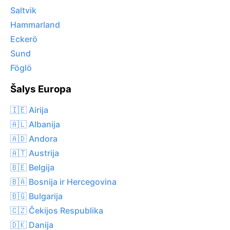
Saltvik
Hammarland
Eckerö
Sund
Föglö
Šalys Europa
🇮🇪 Airija
🇦🇱 Albanija
🇦🇩 Andora
🇦🇹 Austrija
🇧🇪 Belgija
🇧🇦 Bosnija ir Hercegovina
🇧🇬 Bulgarija
🇨🇿 Čekijos Respublika
🇩🇰 Danija