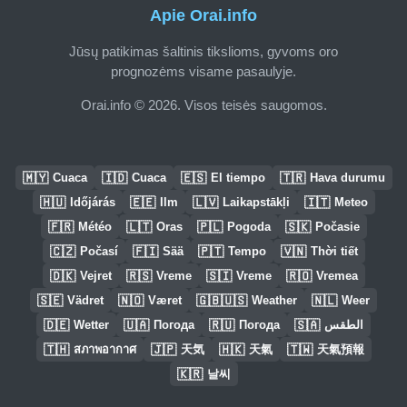
Apie Orai.info
Jūsų patikimas šaltinis tikslioms, gyvoms oro
prognozėms visame pasaulyje.
Orai.info © 2026. Visos teisės saugomos.
🇲🇾
🇮🇩
🇪🇸
🇹🇷
Cuaca
Cuaca
El tiempo
Hava durumu
🇭🇺
🇪🇪
🇱🇻
🇮🇹
Időjárás
Ilm
Laikapstākļi
Meteo
🇫🇷
🇱🇹
🇵🇱
🇸🇰
Météo
Oras
Pogoda
Počasie
🇨🇿
🇫🇮
🇵🇹
🇻🇳
Počasí
Sää
Tempo
Thời tiết
🇩🇰
🇷🇸
🇸🇮
🇷🇴
Vejret
Vreme
Vreme
Vremea
🇸🇪
🇳🇴
🇬🇧🇺🇸
🇳🇱
Vädret
Været
Weather
Weer
🇩🇪
🇺🇦
🇷🇺
🇸🇦
Wetter
Погода
Погода
الطقس
🇹🇭
🇯🇵
🇭🇰
🇹🇼
สภาพอากาศ
天気
天氣
天氣預報
🇰🇷
날씨