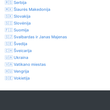
🇷🇸 Serbija
🇲🇰 Šiaurės Makedonija
🇸🇰 Slovakija
🇸🇮 Slovėnija
🇫🇮 Suomija
🇸🇯 Svalbardas ir Janas Majenas
🇸🇪 Švedija
🇨🇭 Šveicarija
🇺🇦 Ukraina
🇻🇦 Vatikano miestas
🇭🇺 Vengrija
🇩🇪 Vokietija