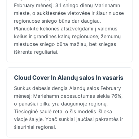
February mėnesį: 3.1 sniego dienų Mariehamn
mieste, o aukštesnėse vietovėse ir šiauriniuose
regionuose sniego būna dar daugiau.
Planuokite keliones atsižvelgdami į valomus
kelius ir grandines kalnų regionuose; žemumų
miestuose sniego būna mažiau, bet sniegas
iškrenta reguliariai.
Cloud Cover In Alandų salos In vasaris
Sunkus debesis dengia Alandų salos February
mėnesį: Mariehamn debesuotumas siekia 76%,
o panašiai pilka yra daugumoje regionų.
Tiesioginė saulė reta, o šis modelis išlieka
visoje šalyje. Ypač sunkiai jaučiasi pakrantės ir
šiauriniai regionai.