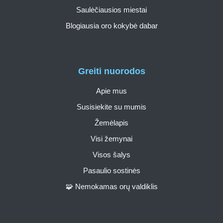
Saulėčiausios miestai
Blogiausia oro kokybė dabar
Greiti nuorodos
Apie mus
Susisiekite su mumis
Žemėlapis
Visi žemynai
Visos šalys
Pasaulio sostinės
🧩 Nemokamas orų valdiklis