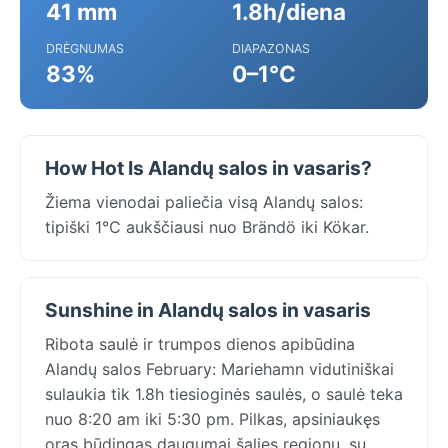
41 mm
1.8h/diena
DRĖGNUMAS
DIAPAZONAS
83%
0–1°C
How Hot Is Alandų salos in vasaris?
Žiema vienodai paliečia visą Alandų salos:
tipiški 1°C aukščiausi nuo Brändö iki Kökar.
Sunshine in Alandų salos in vasaris
Ribota saulė ir trumpos dienos apibūdina
Alandų salos February: Mariehamn vidutiniškai
sulaukia tik 1.8h tiesioginės saulės, o saulė teka
nuo 8:20 am iki 5:30 pm. Pilkas, apsiniaukęs
oras būdingas daugumai šalies regionų, su