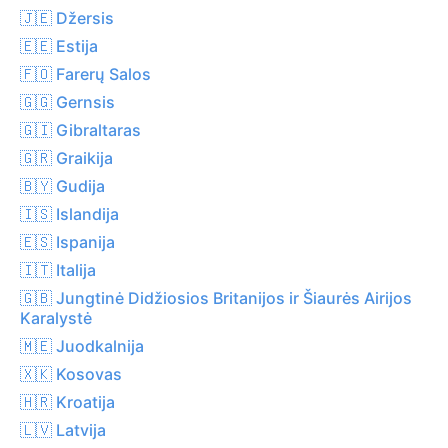
🇯🇪 Džersis
🇪🇪 Estija
🇫🇴 Farerų Salos
🇬🇬 Gernsis
🇬🇮 Gibraltaras
🇬🇷 Graikija
🇧🇾 Gudija
🇮🇸 Islandija
🇪🇸 Ispanija
🇮🇹 Italija
🇬🇧 Jungtinė Didžiosios Britanijos ir Šiaurės Airijos
Karalystė
🇲🇪 Juodkalnija
🇽🇰 Kosovas
🇭🇷 Kroatija
🇱🇻 Latvija