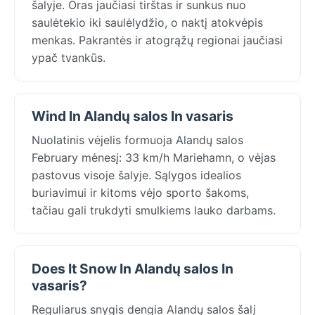
šalyje. Oras jaučiasi tirštas ir sunkus nuo
saulėtekio iki saulėlydžio, o naktį atokvėpis
menkas. Pakrantės ir atogrąžų regionai jaučiasi
ypač tvankūs.
Wind In Alandų salos In vasaris
Nuolatinis vėjelis formuoja Alandų salos
February mėnesį: 33 km/h Mariehamn, o vėjas
pastovus visoje šalyje. Sąlygos idealios
buriavimui ir kitoms vėjo sporto šakoms,
tačiau gali trukdyti smulkiems lauko darbams.
Does It Snow In Alandų salos In
vasaris?
Reguliarus snygis dengia Alandų salos šalį