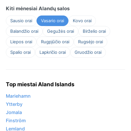
Kiti mėnesiai Alandų salos
Sausio orai
Vasario orai
Kovo orai
Balandžio orai
Gegužės orai
Birželio orai
Liepos orai
Rugpjūčio orai
Rugsėjo orai
Spalio orai
Lapkričio orai
Gruodžio orai
Top miestai Aland Islands
Mariehamn
Ytterby
Jomala
Finström
Lemland