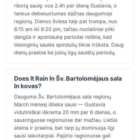
ribotą saulę: vos 2.4h per dieną Gustavia, o
tankus debesuotumas dažnas daugumoje
regionų. Dienos šviesa taip pat trumpa, nuo
6:15 am iki 6:20 pm, tačiau nuolatiniai pilki
dangūs ir apsiniaukę periodai reiškia, kad
tiesioginių saulės spindulių tikrai trūksta. Daug
dienų praeina be jokių ilgų saulėtų periodų.
Does It Rain In Šv. Bartolomėjaus sala
In kovas?
Dauguma Šv. Bartolomėjaus sala regionų
March mėnesį išlieka sausi — Gustavia
vidutiniškai iškrenta 20 mm per 6 dienas, o
sausringuose regionuose dar mažiau. Lietūs
ateina ir praeina, bet tarp jų dominuoja ilgi
sausi laikotarpiai. Pajūrio regionuose gali