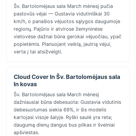
Šv. Bartolomėjaus sala March mėnesį pučia
pastovūs vėjai — Gustavia vidutiniškai 30
km/h, o panašios vėjuotos sąlygos daugumoje
regionų. Pajūrio ir atvirose žemyninėse
vietovėse dažnai būna gerokai vėjuočiau, ypač
popietėmis. Planuojant veiklą, jautrią vėjui,
verta į tai atsižvelgti.
Cloud Cover In Šv. Bartolomėjaus sala
In kovas
Šv. Bartolomėjaus sala March mėnesį
dažniausiai būna debesuota: Gustavia vidutinis
debesuotumas siekia 69%, ir šis modelis
kartojasi visoje šalyje. Ryški saulė yra reta;
daugumą dienų dangus bus pilkas ir švelniai
apšviestas.