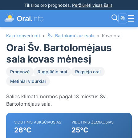
Tikslios oro prognozės
.
Peržiūrėti visas šalis
.
☰
Orai.
info
🌐
Kaip konvertuoti
>
Šv. Bartolomėjaus sala
>
Kovo orai
Orai Šv. Bartolomėjaus
sala kovas mėnesį
Prognozė
Rugpjūčio orai
Rugsėjo orai
Metiniai vidurkiai
Šalies klimato normos pagal 13 miestus Šv.
Bartolomėjaus sala.
VIDUTINIS AUKŠČIAUSIAS
VIDUTINIS ŽEMIAUSIAS
26°C
25°C