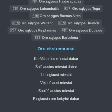
🇵🇰 Oro sąlygos Haidarabadas
🇨🇩 Oro sąlygos Lubumbašis
🇰🇷 Oro sąlygos Tegu
🇦🇷 Oro sąlygos Buenos Airės
🇨🇳 Oro sąlygos Weifang
🇨🇳 Oro sąlygos Urumčis
🇿🇦 Oro sąlygos Keiptaunas
🇦🇪 Oro sąlygos Dubajus
🇪🇸 Oro sąlygos Barselona
Oro ekstremumai
Karščiausios miestai dabar
Šalčiausios miestai dabar
Lietingiausi miestai
Vėjuočiausi miestai
Saulėčiausios miestai
Blogiausia oro kokybė dabar