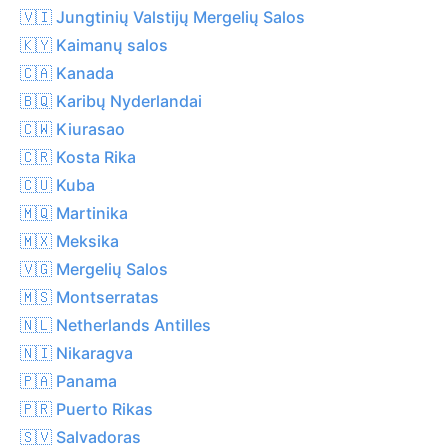
🇻🇮 Jungtinių Valstijų Mergelių Salos
🇰🇾 Kaimanų salos
🇨🇦 Kanada
🇧🇶 Karibų Nyderlandai
🇨🇼 Kiurasao
🇨🇷 Kosta Rika
🇨🇺 Kuba
🇲🇶 Martinika
🇲🇽 Meksika
🇻🇬 Mergelių Salos
🇲🇸 Montserratas
🇳🇱 Netherlands Antilles
🇳🇮 Nikaragva
🇵🇦 Panama
🇵🇷 Puerto Rikas
🇸🇻 Salvadoras