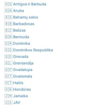
🇦🇬 Antigva ir Barbuda
🇦🇼 Aruba
🇧🇸 Bahamų salos
🇧🇧 Barbadosas
🇧🇿 Belizas
🇧🇲 Bermuda
🇩🇲 Dominika
🇩🇴 Dominikos Respublika
🇬🇩 Grenada
🇬🇱 Grenlandija
🇬🇵 Gvadelupa
🇬🇹 Gvatemala
🇭🇹 Haitis
🇭🇳 Hondūras
🇯🇲 Jamaika
🇺🇸 JAV