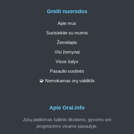
Greiti nuorodos
Apie mus
Susisiekite su mumis
Žemėlapis
Visi žemynai
Visos šalys
Pasaulio sostinės
🧩 Nemokamas orų valdiklis
Apie Orai.info
Jūsų patikimas šaltinis tikslioms, gyvoms oro
prognozėms visame pasaulyje.