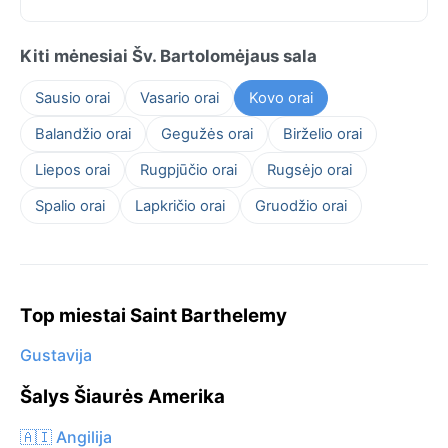
Kiti mėnesiai Šv. Bartolomėjaus sala
Sausio orai
Vasario orai
Kovo orai
Balandžio orai
Gegužės orai
Birželio orai
Liepos orai
Rugpjūčio orai
Rugsėjo orai
Spalio orai
Lapkričio orai
Gruodžio orai
Top miestai Saint Barthelemy
Gustavija
Šalys Šiaurės Amerika
🇦🇮 Angilija