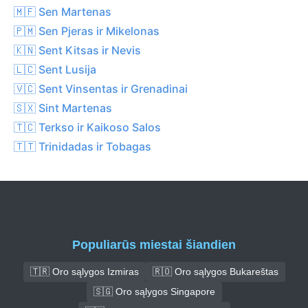
🇲🇫 Sen Martenas
🇵🇲 Sen Pjeras ir Mikelonas
🇰🇳 Sent Kitsas ir Nevis
🇱🇨 Sent Lusija
🇻🇨 Sent Vinsentas ir Grenadinai
🇸🇽 Sint Martenas
🇹🇨 Terkso ir Kaikoso Salos
🇹🇹 Trinidadas ir Tobagas
Populiarūs miestai šiandien
🇹🇷 Oro sąlygos Izmiras
🇷🇴 Oro sąlygos Bukareštas
🇸🇬 Oro sąlygos Singapore