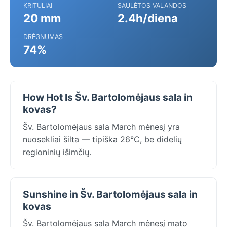
KRITULIAI
SAULĖTOS VALANDOS
20 mm
2.4h/diena
DRĖGNUMAS
74%
How Hot Is Šv. Bartolomėjaus sala in
kovas?
Šv. Bartolomėjaus sala March mėnesį yra
nuosekliai šilta — tipiška 26°C, be didelių
regioninių išimčių.
Sunshine in Šv. Bartolomėjaus sala in
kovas
Šv. Bartolomėjaus sala March mėnesį mato