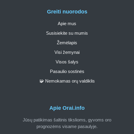
Greiti nuorodos
Apie mus
Susisiekite su mumis
Žemėlapis
Visi žemynai
Visos šalys
Pasaulio sostinės
🧩 Nemokamas orų valdiklis
Apie Orai.info
Jūsų patikimas šaltinis tikslioms, gyvoms oro
prognozėms visame pasaulyje.