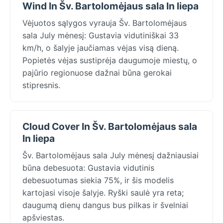
Wind In Šv. Bartolomėjaus sala In liepa
Vėjuotos sąlygos vyrauja Šv. Bartolomėjaus
sala July mėnesį: Gustavia vidutiniškai 33
km/h, o šalyje jaučiamas vėjas visą dieną.
Popietės vėjas sustiprėja daugumoje miestų, o
pajūrio regionuose dažnai būna gerokai
stipresnis.
Cloud Cover In Šv. Bartolomėjaus sala
In liepa
Šv. Bartolomėjaus sala July mėnesį dažniausiai
būna debesuota: Gustavia vidutinis
debesuotumas siekia 75%, ir šis modelis
kartojasi visoje šalyje. Ryški saulė yra reta;
daugumą dienų dangus bus pilkas ir švelniai
apšviestas.