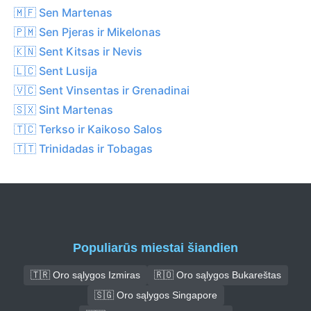
🇲🇫 Sen Martenas
🇵🇲 Sen Pjeras ir Mikelonas
🇰🇳 Sent Kitsas ir Nevis
🇱🇨 Sent Lusija
🇻🇨 Sent Vinsentas ir Grenadinai
🇸🇽 Sint Martenas
🇹🇨 Terkso ir Kaikoso Salos
🇹🇹 Trinidadas ir Tobagas
Populiarūs miestai šiandien
🇹🇷 Oro sąlygos Izmiras
🇷🇴 Oro sąlygos Bukareštas
🇸🇬 Oro sąlygos Singapore