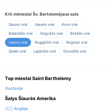
Kiti mėnesiai Šv. Bartolomėjaus sala
Sausio orai
Vasario orai
Kovo orai
Balandžio orai
Gegužės orai
Birželio orai
Liepos orai
Rugpjūčio orai
Rugsėjo orai
Spalio orai
Lapkričio orai
Gruodžio orai
Top miestai Saint Barthelemy
Gustavija
Šalys Šiaurės Amerika
🇦🇮 Angilija