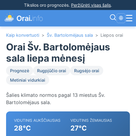
Tikslios oro prognozės
.
Peržiūrėti visas šalis
.
☰
Orai.
info
🌐
Kaip konvertuoti
>
Šv. Bartolomėjaus sala
>
Liepos orai
Orai Šv. Bartolomėjaus
sala liepa mėnesį
Prognozė
Rugpjūčio orai
Rugsėjo orai
Metiniai vidurkiai
Šalies klimato normos pagal 13 miestus Šv.
Bartolomėjaus sala.
VIDUTINIS AUKŠČIAUSIAS
VIDUTINIS ŽEMIAUSIAS
28°C
27°C