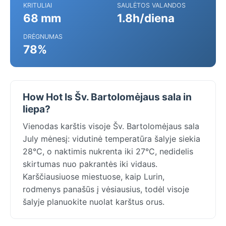
KRITULIAI
SAULĖTOS VALANDOS
68 mm
1.8h/diena
DRĖGNUMAS
78%
How Hot Is Šv. Bartolomėjaus sala in
liepa?
Vienodas karštis visoje Šv. Bartolomėjaus sala
July mėnesį: vidutinė temperatūra šalyje siekia
28°C, o naktimis nukrenta iki 27°C, nedidelis
skirtumas nuo pakrantės iki vidaus.
Karščiausiuose miestuose, kaip Lurin,
rodmenys panašūs į vėsiausius, todėl visoje
šalyje planuokite nuolat karštus orus.