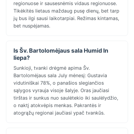
regionuose ir sausesnėmis vidaus regionuose.
Tikėkitės lietaus maždaug pusę dienų, bet tarp
jų bus ilgi sausi laikotarpiai. Režimas kintamas,
bet nuspėjamas.
Is Šv. Bartolomėjaus sala Humid In
liepa?
Sunkioji, tvanki drėgmė apima Šv.
Bartolomėjaus sala July mėnesį: Gustavia
vidutiniškai 78%, o panašios slegiančios
sąlygos vyrauja visoje šalyje. Oras jaučiasi
tirštas ir sunkus nuo saulėtekio iki saulėlydžio,
o naktį atokvėpis menkas. Pakrantės ir
atogrąžų regionai jaučiasi ypač tvankūs.