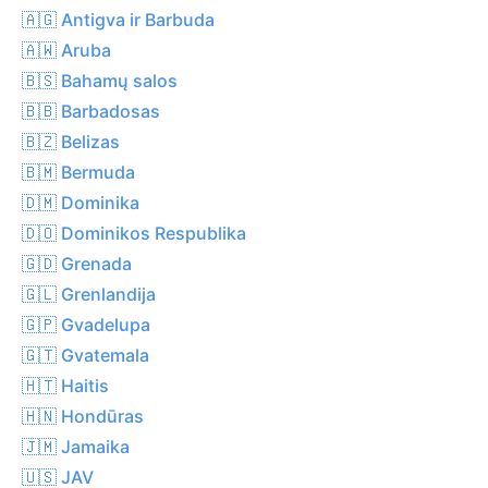
🇦🇬 Antigva ir Barbuda
🇦🇼 Aruba
🇧🇸 Bahamų salos
🇧🇧 Barbadosas
🇧🇿 Belizas
🇧🇲 Bermuda
🇩🇲 Dominika
🇩🇴 Dominikos Respublika
🇬🇩 Grenada
🇬🇱 Grenlandija
🇬🇵 Gvadelupa
🇬🇹 Gvatemala
🇭🇹 Haitis
🇭🇳 Hondūras
🇯🇲 Jamaika
🇺🇸 JAV