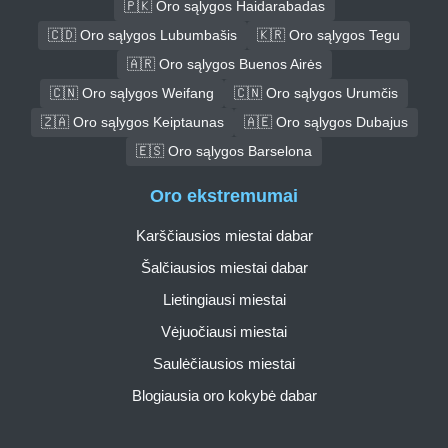
🇵🇰 Oro sąlygos Haidarabadas
🇨🇩 Oro sąlygos Lubumbašis
🇰🇷 Oro sąlygos Tegu
🇦🇷 Oro sąlygos Buenos Airės
🇨🇳 Oro sąlygos Weifang
🇨🇳 Oro sąlygos Urumčis
🇿🇦 Oro sąlygos Keiptaunas
🇦🇪 Oro sąlygos Dubajus
🇪🇸 Oro sąlygos Barselona
Oro ekstremumai
Karščiausios miestai dabar
Šalčiausios miestai dabar
Lietingiausi miestai
Vėjuočiausi miestai
Saulėčiausios miestai
Blogiausia oro kokybė dabar