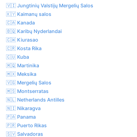
🇻🇮 Jungtinių Valstijų Mergelių Salos
🇰🇾 Kaimanų salos
🇨🇦 Kanada
🇧🇶 Karibų Nyderlandai
🇨🇼 Kiurasao
🇨🇷 Kosta Rika
🇨🇺 Kuba
🇲🇶 Martinika
🇲🇽 Meksika
🇻🇬 Mergelių Salos
🇲🇸 Montserratas
🇳🇱 Netherlands Antilles
🇳🇮 Nikaragva
🇵🇦 Panama
🇵🇷 Puerto Rikas
🇸🇻 Salvadoras