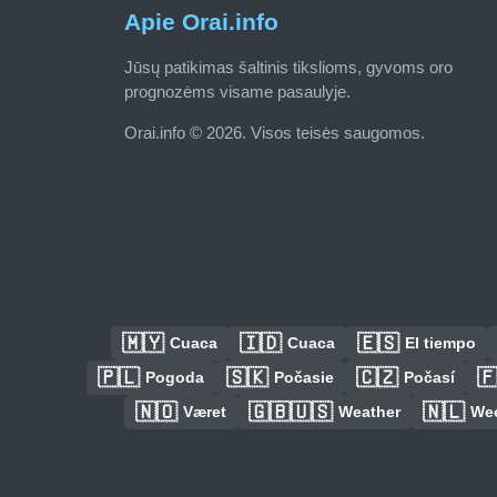
Apie Orai.info
Jūsų patikimas šaltinis tikslioms, gyvoms oro
prognozėms visame pasaulyje.
Orai.info © 2026. Visos teisės saugomos.
🇲🇾
🇮🇩
🇪🇸
Cuaca
Cuaca
El tiempo
🇵🇱
🇸🇰
🇨🇿

Pogoda
Počasie
Počasí
🇳🇴
🇬🇧🇺🇸
🇳🇱
Været
Weather
We