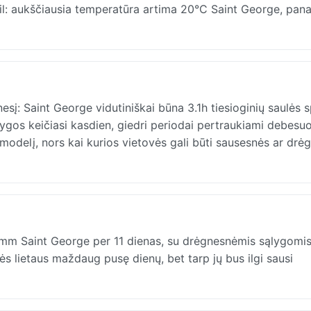
il: aukščiausia temperatūra artima 20°C Saint George, panaš
esį: Saint George vidutiniškai būna 3.1h tiesioginių saulės s
lygos keičiasi kasdien, giedri periodai pertraukiami debesu
odelį, nors kai kurios vietovės gali būti sausesnės ar drė
2 mm Saint George per 11 dienas, su drėgnesnėmis sąlygomis
s lietaus maždaug pusę dienų, bet tarp jų bus ilgi sausi