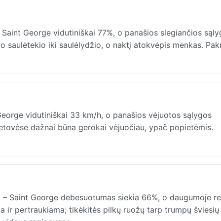
Saint George vidutiniškai 77%, o panašios slegiančios sąl
nuo saulėtekio iki saulėlydžio, o naktį atokvėpis menkas. Pak
eorge vidutiniškai 33 km/h, o panašios vėjuotos sąlygos
ietovėse dažnai būna gerokai vėjuočiau, ypač popietėmis.
 – Saint George debesuotumas siekia 66%, o daugumoje r
a ir pertraukiama; tikėkitės pilkų ruožų tarp trumpų šviesių