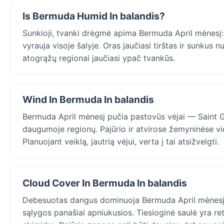
Is Bermuda Humid In balandis?
Sunkioji, tvanki drėgmė apima Bermuda April mėnesį: 
vyrauja visoje šalyje. Oras jaučiasi tirštas ir sunkus 
atogrąžų regionai jaučiasi ypač tvankūs.
Wind In Bermuda In balandis
Bermuda April mėnesį pučia pastovūs vėjai — Saint G
daugumoje regionų. Pajūrio ir atvirose žemyninėse v
Planuojant veiklą, jautrią vėjui, verta į tai atsižvelgti.
Cloud Cover In Bermuda In balandis
Debesuotas dangus dominuoja Bermuda April mėnesį
sąlygos panašiai apniukusios. Tiesioginė saulė yra ret