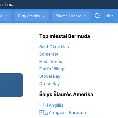
as šalis
.
🌐
ja
Pietų Amerika
Šiaurės Amerika
▾
▼
▼
▼
Top miestai Bermuda
Sent Džordžas
Somerset
Hamiltonas
Flatt’s Village
Stovel Bay
Cross Bay
Šalys Šiaurės Amerika
🇦🇮 Angilija
🇦🇬 Antigva ir Barbuda