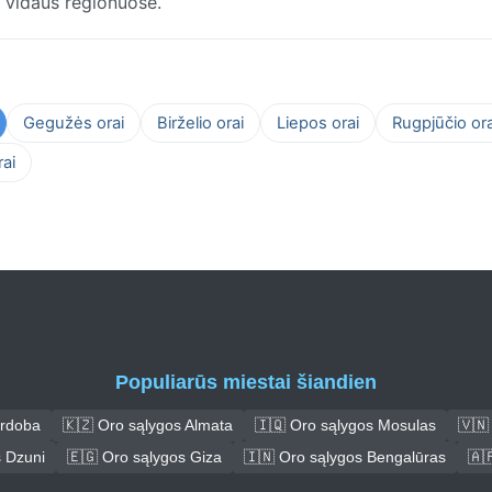
i vidaus regionuose.
Gegužės orai
Birželio orai
Liepos orai
Rugpjūčio ora
ai
Populiarūs miestai šiandien
ordoba
🇰🇿 Oro sąlygos Almata
🇮🇶 Oro sąlygos Mosulas
🇻🇳
s Dzuni
🇪🇬 Oro sąlygos Giza
🇮🇳 Oro sąlygos Bengalūras
🇦