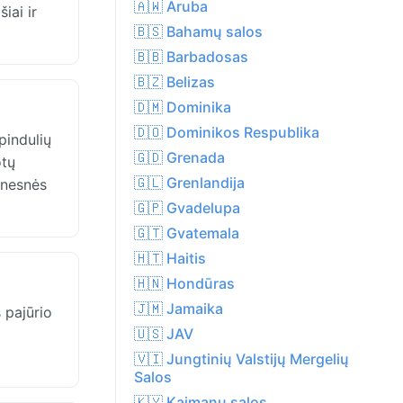
🇦🇼 Aruba
iai ir
🇧🇸 Bahamų salos
🇧🇧 Barbadosas
🇧🇿 Belizas
🇩🇲 Dominika
🇩🇴 Dominikos Respublika
pindulių
🇬🇩 Grenada
otų
🇬🇱 Grenlandija
gnesnės
🇬🇵 Gvadelupa
🇬🇹 Gvatemala
🇭🇹 Haitis
🇭🇳 Hondūras
🇯🇲 Jamaika
 pajūrio
🇺🇸 JAV
🇻🇮 Jungtinių Valstijų Mergelių
Salos
🇰🇾 Kaimanų salos