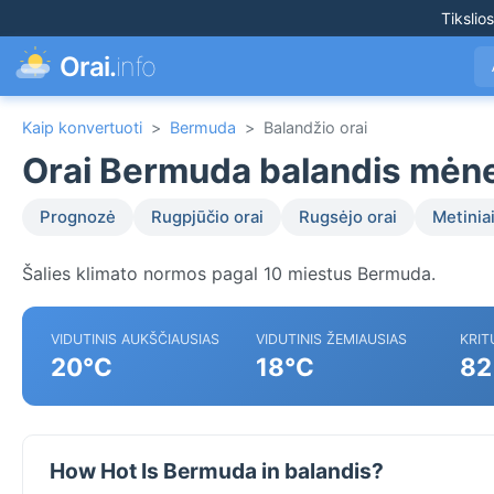
Tikslio
Orai.
info
Kaip konvertuoti
>
Bermuda
>
Balandžio orai
Orai Bermuda balandis mėn
Prognozė
Rugpjūčio orai
Rugsėjo orai
Metiniai
Šalies klimato normos pagal 10 miestus Bermuda.
VIDUTINIS AUKŠČIAUSIAS
VIDUTINIS ŽEMIAUSIAS
KRIT
20°C
18°C
82
How Hot Is Bermuda in balandis?