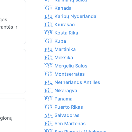
🇨🇦 Kanada
🇧🇶 Karibų Nyderlandai
ygos
🇨🇼 Kiurasao
rantės ir
🇨🇷 Kosta Rika
🇨🇺 Kuba
🇲🇶 Martinika
🇲🇽 Meksika
🇻🇬 Mergelių Salos
🇲🇸 Montserratas
🇳🇱 Netherlands Antilles
🇳🇮 Nikaragva
🇵🇦 Panama
🇵🇷 Puerto Rikas
🇸🇻 Salvadoras
egionų
🇲🇫 Sen Martenas
🇵🇲 Sen Pjeras ir Mikelonas