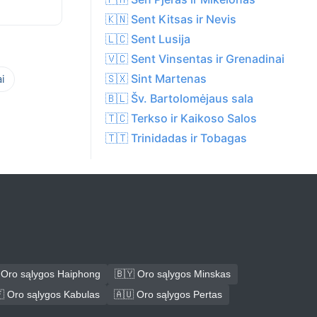
🇰🇳 Sent Kitsas ir Nevis
🇱🇨 Sent Lusija
🇻🇨 Sent Vinsentas ir Grenadinai
🇸🇽 Sint Martenas
i
🇧🇱 Šv. Bartolomėjaus sala
🇹🇨 Terkso ir Kaikoso Salos
🇹🇹 Trinidadas ir Tobagas
 Oro sąlygos Haiphong
🇧🇾 Oro sąlygos Minskas
 Oro sąlygos Kabulas
🇦🇺 Oro sąlygos Pertas