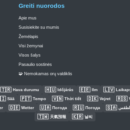
Greiti nuorodos
Apie mus
Susisiekite su mumis
Žemėlapis
Visi žemynai
Visos šalys
Pasaulio sostinės
🧩 Nemokamas orų valdiklis
🇹🇷
🇭🇺
🇪🇪
🇱🇻
Hava durumu
Időjárás
Ilm
Laikaps
🇮
🇵🇹
🇻🇳
🇩🇰
🇷🇸
Sää
Tempo
Thời tiết
Vejret
🇩🇪
🇺🇦
🇷🇺
🇸🇦
er
Wetter
Погода
Погода
الطق
🇹🇼
🇰🇷
天氣預報
날씨