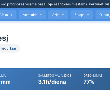
s oro prognozės
visame pasaulyje esančioms miestams
.
Peržiūrėti vis
Afrika
Antarktida
Azija
Europa
Okeani
▼
▼
▼
▼
esį
 vidurkiai
ULIAI
SAULĖTOS VALANDOS
DRĖGNUMAS
 mm
3.1h/diena
77%