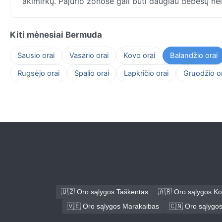
akimirkų. Pajūrio zonose gali būti daugiau debesų ne
Kiti mėnesiai Bermuda
Sausio orai
Vasario orai
Kovo orai
Balandžio orai
Rugsėjo orai
Spalio orai
Lapkričio orai
Gruodžio or
🇺🇿 Oro sąlygos Taškentas
🇦🇷 Oro sąlygos K
🇻🇪 Oro sąlygos Marakaibas
🇨🇳 Oro sąlygo