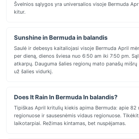
Švelnios sąlygos yra universalios visoje Bermuda Apr
kitur.
Sunshine in Bermuda in balandis
Saulė ir debesys kaitaliojasi visoje Bermuda April mėn
per dieną, dienos šviesa nuo 6:50 am iki 7:50 pm. Są
atkarpų. Dauguma šalies regionų mato panašų mišrų m
už šalies vidurkį.
Does It Rain In Bermuda In balandis?
Tipiškas April kritulių kiekis apima Bermuda: apie 8
regionuose ir sausesnėmis vidaus regionuose. Tikėkitė
laikotarpiai. Režimas kintamas, bet nuspėjamas.