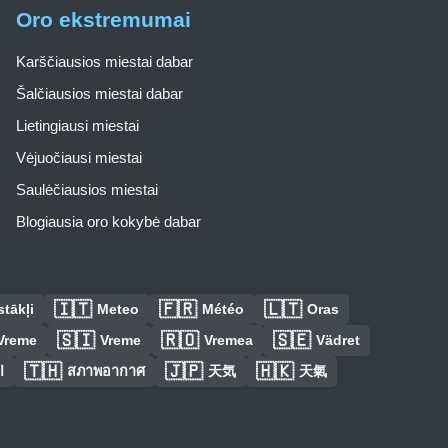
Oro ekstremumai
Karščiausios miestai dabar
Šalčiausios miestai dabar
Lietingiausi miestai
Vėjuočiausi miestai
Saulėčiausios miestai
Blogiausia oro kokybė dabar
🇮🇹
🇫🇷
🇱🇹
tākļi
Meteo
Météo
Oras
🇸🇮
🇷🇴
🇸🇪
Vreme
Vreme
Vremea
Vädret
🇹🇭
🇯🇵
🇭🇰
ا
สภาพอากาศ
天気
天氣