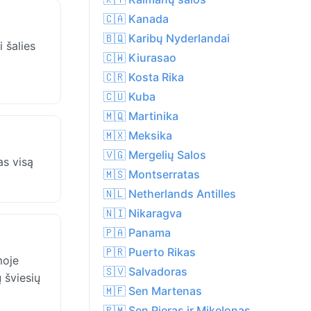
🇨🇦 Kanada
🇧🇶 Karibų Nyderlandai
 šalies
🇨🇼 Kiurasao
🇨🇷 Kosta Rika
🇨🇺 Kuba
🇲🇶 Martinika
🇲🇽 Meksika
🇻🇬 Mergelių Salos
as visą
🇲🇸 Montserratas
🇳🇱 Netherlands Antilles
🇳🇮 Nikaragva
🇵🇦 Panama
🇵🇷 Puerto Rikas
moje
🇸🇻 Salvadoras
 šviesių
🇲🇫 Sen Martenas
🇵🇲 Sen Pjeras ir Mikelonas