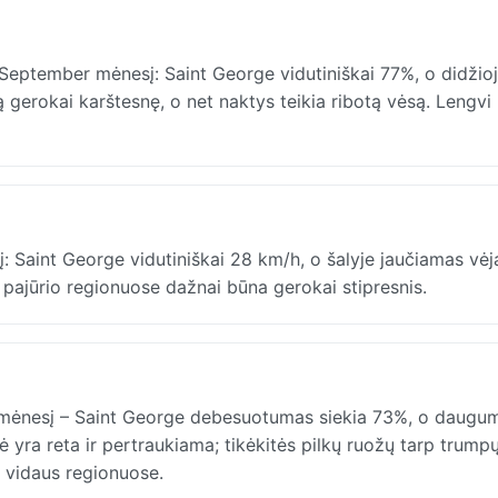
ptember mėnesį: Saint George vidutiniškai 77%, o didžioji
 gerokai karštesnę, o net naktys teikia ribotą vėsą. Lengvi
Saint George vidutiniškai 28 km/h, o šalyje jaučiamas vėj
 pajūrio regionuose dažnai būna gerokai stipresnis.
ėnesį – Saint George debesuotumas siekia 73%, o daugu
 yra reta ir pertraukiama; tikėkitės pilkų ruožų tarp trumpų
i vidaus regionuose.