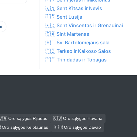
🇰🇳 Sent Kitsas ir Nevis
🇱🇨 Sent Lusija
🇻🇨 Sent Vinsentas ir Grenadinai
i
🇸🇽 Sint Martenas
🇧🇱 Šv. Bartolomėjaus sala
🇹🇨 Terkso ir Kaikoso Salos
🇹🇹 Trinidadas ir Tobagas
🇸🇦 Oro sąlygos Rijadas
🇨🇺 Oro sąlygos Havana
 Oro sąlygos Keiptaunas
🇵🇭 Oro sąlygos Davao