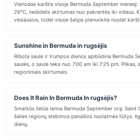
Vienodas karštis visoje Bermuda September mėnesį: vi
26°C, nedidelis skirtumas nuo pakrantės iki vidaus.
vėsiausius, todėl visoje šalyje planuokite nuolat karšt
Sunshine in Bermuda in rugsėjis
Ribota saulė ir trumpos dienos apibūdina Bermuda Sep
saulės, o saulė teka nuo 7:00 am iki 7:25 pm. Pilkas
regioniniais skirtumais.
Does It Rain In Bermuda In rugsėjis?
Smarkūs lietūs lemia Bermuda September orą: Saint G
šalies regionų stebimos panašios nuolatinės liūtys. Ilgi
dienų.