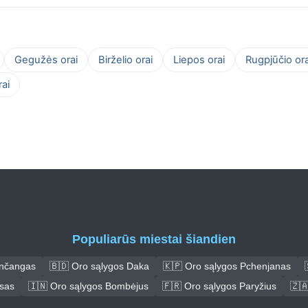
Gegužės orai
Birželio orai
Liepos orai
Rugpjūčio ora
ai
Populiarūs miestai šiandien
ančangas
🇧🇩 Oro sąlygos Daka
🇰🇵 Oro sąlygos Pchenjanas
asas
🇮🇳 Oro sąlygos Bombėjus
🇫🇷 Oro sąlygos Paryžius
🇿