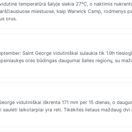
dutinė temperatūra šalyje siekia 27°C, o naktimis nukrenta
 Karščiausiuose miestuose, kaip Warwick Camp, rodmenys pa
us orus.
tember: Saint George vidutiniškai sulaukia tik 1.9h tiesiog
, apsiniaukęs oras būdingas daugumai šalies regionų, su maž
eorge vidutiniškai iškrenta 171 mm per 15 dienas, o daug
 saulėti laikotarpiai yra reti. Tikėkitės lietaus maždaug dvi i