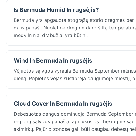
Is Bermuda Humid In rugsėjis?
Bermuda yra apgaubta atogrąžų storio drėgmės per Se
dalis panaši. Nuolatinė drėgmė daro šiltą temperatūrą
medvilniniai drabužiai yra būtini.
Wind In Bermuda In rugsėjis
Vėjuotos sąlygos vyrauja Bermuda September mėnesį: 
dieną. Popietės vėjas sustiprėja daugumoje miestų, o
Cloud Cover In Bermuda In rugsėjis
Debesuotas dangus dominuoja Bermuda September m
regionų sąlygos panašiai apniukusios. Tiesioginė saulė
akimirkų. Pajūrio zonose gali būti daugiau debesų ne