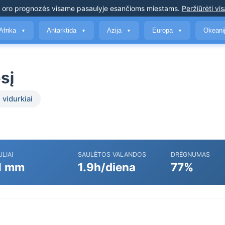
s oro prognozės
visame pasaulyje esančioms miestams
.
Peržiūrėti vis
Afrika
Antarktida
Azija
Europa
Okeani
▼
▼
▼
▼
sį
 vidurkiai
ULIAI
SAULĖTOS VALANDOS
DRĖGNUMAS
1 mm
1.9h/diena
77%