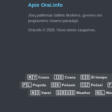
Apie Orai.info
Jūsų patikimas šaltinis tikslioms, gyvoms oro
prognozėms visame pasaulyje.
Orai.info © 2026. Visos teisės saugomos.
🇲🇾
🇮🇩
🇪🇸
Cuaca
Cuaca
El tiempo
🇵🇱
🇸🇰
🇨🇿

Pogoda
Počasie
Počasí
🇳🇴
🇬🇧🇺🇸
🇳🇱
Været
Weather
We