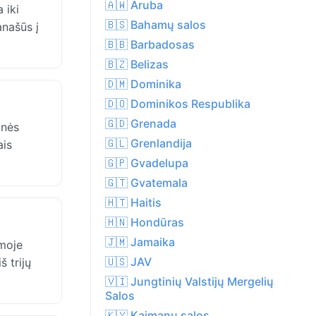
🇦🇼 Aruba
 iki
🇧🇸 Bahamų salos
našūs į
🇧🇧 Barbadosas
🇧🇿 Belizas
🇩🇲 Dominika
🇩🇴 Dominikos Respublika
🇬🇩 Grenada
inės
🇬🇱 Grenlandija
ais
🇬🇵 Gvadelupa
🇬🇹 Gvatemala
🇭🇹 Haitis
🇭🇳 Hondūras
🇯🇲 Jamaika
umoje
🇺🇸 JAV
š trijų
🇻🇮 Jungtinių Valstijų Mergelių
Salos
🇰🇾 Kaimanų salos