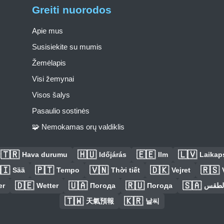
Greiti nuorodos
Apie mus
Susisiekite su mumis
Žemėlapis
Visi žemynai
Visos šalys
Pasaulio sostinės
🧩 Nemokamas orų valdiklis
🇹🇷
🇭🇺
🇪🇪
🇱🇻
Hava durumu
Időjárás
Ilm
Laikaps
🇮
🇵🇹
🇻🇳
🇩🇰
🇷🇸
Sää
Tempo
Thời tiết
Vejret
🇩🇪
🇺🇦
🇷🇺
🇸🇦
er
Wetter
Погода
Погода
الطق
🇹🇼
🇰🇷
天氣預報
날씨