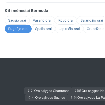
Kiti mėnesiai Bermuda
Sausio orai
Vasario orai
Kovo orai
Balandžio orai
Rugsėjo orai
Spalio orai
Lapkričio orai
Gruodžio or
🇸🇩 Oro sąlygos Chartumas
🇨🇳 Oro sąlygos N
🇨🇳 Oro sąlygos Suzhou
🇧🇴 Oro sąlygos La P