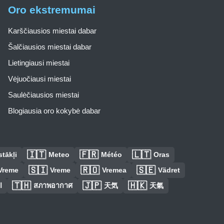
Oro ekstremumai
Karščiausios miestai dabar
Šalčiausios miestai dabar
Lietingiausi miestai
Vėjuočiausi miestai
Saulėčiausios miestai
Blogiausia oro kokybė dabar
🇮🇹
🇫🇷
🇱🇹
tākļi
Meteo
Météo
Oras
🇸🇮
🇷🇴
🇸🇪
Vreme
Vreme
Vremea
Vädret
🇹🇭
🇯🇵
🇭🇰
ا
สภาพอากาศ
天気
天氣