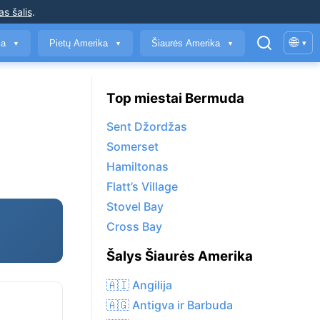
as šalis
.
🌐
ja
Pietų Amerika
Šiaurės Amerika
▾
▼
▼
▼
Top miestai Bermuda
Sent Džordžas
Somerset
Hamiltonas
Flatt’s Village
Stovel Bay
Cross Bay
Šalys Šiaurės Amerika
🇦🇮 Angilija
🇦🇬 Antigva ir Barbuda