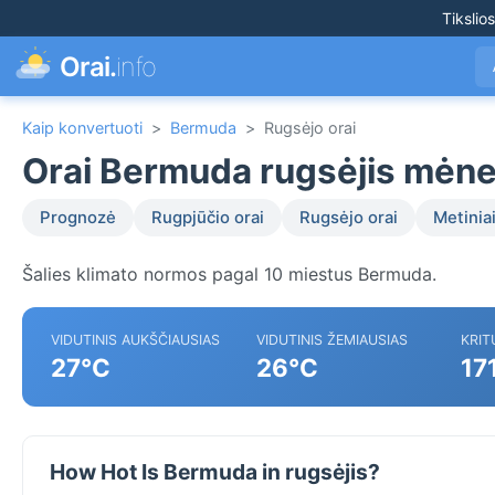
Tikslio
Orai.
info
Kaip konvertuoti
>
Bermuda
>
Rugsėjo orai
Orai Bermuda rugsėjis mėne
Prognozė
Rugpjūčio orai
Rugsėjo orai
Metiniai
Šalies klimato normos pagal 10 miestus Bermuda.
VIDUTINIS AUKŠČIAUSIAS
VIDUTINIS ŽEMIAUSIAS
KRIT
27°C
26°C
17
How Hot Is Bermuda in rugsėjis?