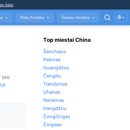
as šalis
.
🌐
ja
Pietų Amerika
Šiaurės Amerika
▾
▼
▼
▼
Top miestai China
Šanchajus
Pekinas
Guangdžou
Čengdu
r oro
Tiandzinas
tai
Uhanas
Nankinas
Hangdžou
Čongčingas
Čingdao