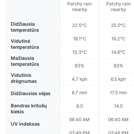
Patchy rain
Patchy rain
nearby
nearby
Didžiausia
22.5°C
25.0°C
temperatūra
18.1°C
19.2°C
Vidutinė
temperatūra
15.3°C
14.8°C
Mažiausia
temperatūra
83%
83%
Vidutinis
4.7 kph
6.5 kph
drėgnumas
6.7 mm
17.5 mm
Didžiausias vėjas
Bendras kritulių
8.0
14.0
kiekis
06:40 AM
06:40 AM
UV indeksas
07:49 PM
07:48 PM