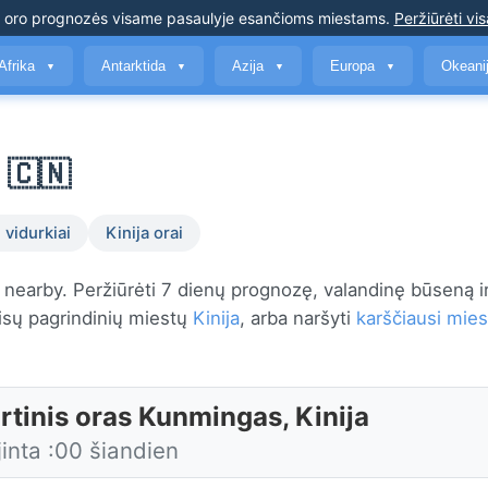
s oro prognozės
visame pasaulyje esančioms miestams
.
Peržiūrėti vis
Afrika
Antarktida
Azija
Europa
Okeani
▼
▼
▼
▼
 🇨🇳
 vidurkiai
Kinija orai
nearby. Peržiūrėti 7 dienų prognozę, valandinę būseną i
isų pagrindinių miestų
Kinija
, arba naršyti
karščiausi mies
rtinis oras Kunmingas, Kinija
inta :00 šiandien