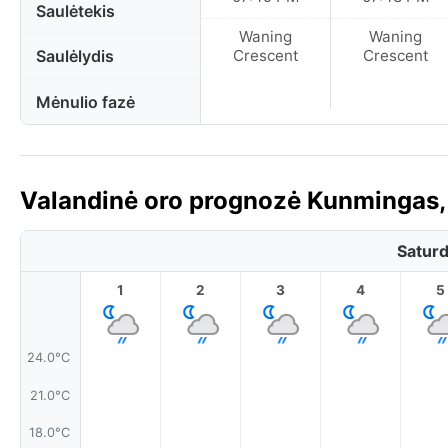
Saulėtekis
Waning
Waning
Saulėlydis
Crescent
Crescent
Mėnulio fazė
Valandinė oro prognozė Kunmingas, K
Saturd
1
2
3
4
5
24.0°C
21.0°C
18.0°C