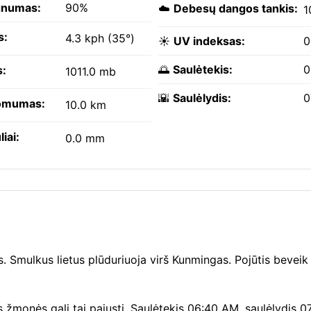
gnumas:
90%
☁️
Debesų dangos tankis:
1
s:
4.3 kph (35°)
☀️
UV indeksas:
0
🌅
Saulėtekis:
0
s:
1011.0 mb
🌇
Saulėlydis:
0
omumas:
10.0 km
liai:
0.0 mm
 Smulkus lietus plūduriuoja virš Kunmingas. Pojūtis beveik t
s žmonės gali tai pajusti. Saulėtekis 06:40 AM, saulėlydis 0