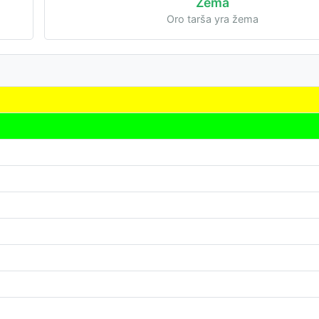
Žema
Oro tarša yra žema