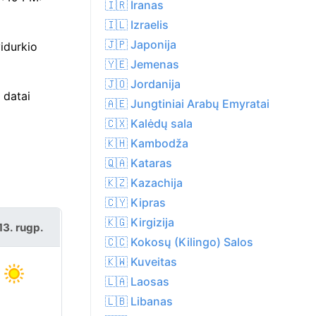
🇮🇷 Iranas
🇮🇱 Izraelis
🇯🇵 Japonija
idurkio
🇾🇪 Jemenas
🇯🇴 Jordanija
 datai
🇦🇪 Jungtiniai Arabų Emyratai
🇨🇽 Kalėdų sala
🇰🇭 Kambodža
🇶🇦 Kataras
🇰🇿 Kazachija
🇨🇾 Kipras
🇰🇬 Kirgizija
13. rugp.
🇨🇨 Kokosų (Kilingo) Salos
🇰🇼 Kuveitas
🇱🇦 Laosas
🇱🇧 Libanas