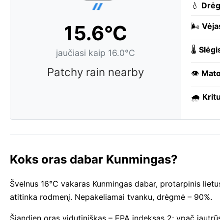
💧
Drė
15.6°C
🌬️
Vėja
🌡️
Slėgi
jaučiasi kaip 16.0°C
Patchy rain nearby
👁️
Mat
🌧️
Kritu
Koks oras dabar Kunmingas?
Švelnus 16°C vakaras Kunmingas dabar, protarpinis lietus.
atitinka rodmenį. Nepakeliamai tvanku, drėgmė – 90%.
Šiandien oras vidutiniškas – EPA indeksas 2; ypač jautrū