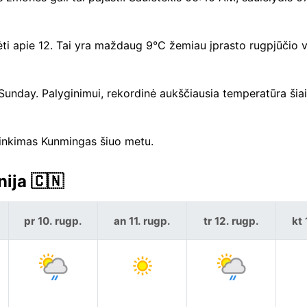
ėti apie 12. Tai yra maždaug 9°C žemiau įprasto rugpjūčio v
 Sunday. Palyginimui, rekordinė aukščiausia temperatūra šiai
irinkimas Kunmingas šiuo metu.
ija 🇨🇳
pr 10. rugp.
an 11. rugp.
tr 12. rugp.
kt 