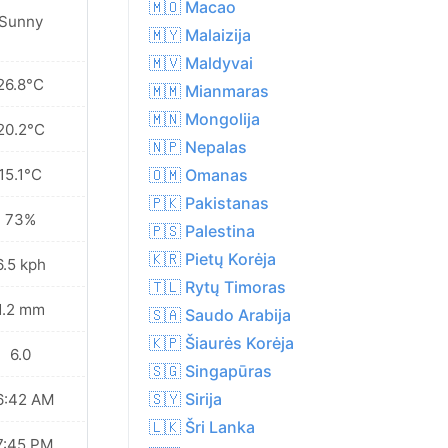
🇲🇴 Macao
Sunny
🇲🇾 Malaizija
🇲🇻 Maldyvai
26.8°C
🇲🇲 Mianmaras
🇲🇳 Mongolija
20.2°C
🇳🇵 Nepalas
15.1°C
🇴🇲 Omanas
🇵🇰 Pakistanas
73%
🇵🇸 Palestina
🇰🇷 Pietų Korėja
6.5 kph
🇹🇱 Rytų Timoras
1.2 mm
🇸🇦 Saudo Arabija
🇰🇵 Šiaurės Korėja
6.0
🇸🇬 Singapūras
🇸🇾 Sirija
6:42 AM
🇱🇰 Šri Lanka
7:45 PM