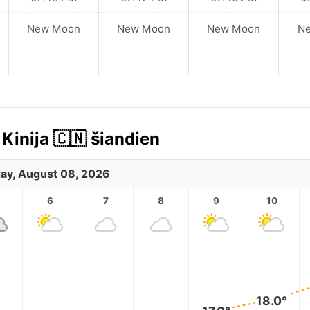
New Moon
New Moon
New Moon
N
inija 🇨🇳 šiandien
ay, August 08, 2026
6
7
8
9
10
18.0°