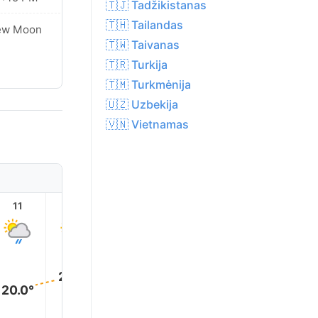
🇹🇯 Tadžikistanas
🇹🇭 Tailandas
ew Moon
🇹🇼 Taivanas
🇹🇷 Turkija
🇹🇲 Turkmėnija
🇺🇿 Uzbekija
🇻🇳 Vietnamas
11
12
13
14
15
16
22.0°
22.0°
22.0°
22.0°
22.0°
20.0°