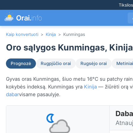
Tikslio
Orai.
info
Kaip konvertuoti
>
Kinija
>
Kunmingas
Oro sąlygos Kunmingas, Kinija
Prognozė
Rugpjūčio orai
Rugsėjo orai
Metiniai
Gyvas oras Kunmingas, šiuo metu 16°C su patchy rain 
kokybės indeksą. Kunmingas yra
Kinija
— žiūrėti orą v
dabar
visame pasaulyje.
Daba
Atnauj