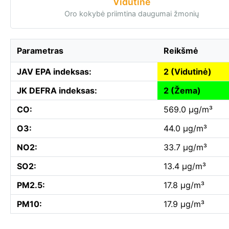
Vidutinė
Oro kokybė priimtina daugumai žmonių
Parametras
Reikšmė
JAV EPA indeksas:
2 (Vidutinė)
JK DEFRA indeksas:
2 (Žema)
CO:
569.0 µg/m³
O3:
44.0 µg/m³
NO2:
33.7 µg/m³
SO2:
13.4 µg/m³
PM2.5:
17.8 µg/m³
PM10:
17.9 µg/m³