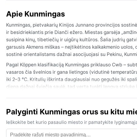
Apie Kunmingas
Kunmingas, pietvakarių Kinijos Junnano provincijos sostinė
ir besidriekiantis prie Dianči ežero. Miestas garsėja „amž
susipina kinų, tibetiečių ir uigūrų kultūros. Šalia judrių ga
garsusis Akmens miškas – neįtikėtinos kalkakmenio uolos, o 
sostinė orientalistams dažnai asocijuojasi su Pekinu, Kunmi
Pagal Köppen klasifikaciją Kunmingas priklauso Cwb – subtr
vasaros čia švelnios ir gana lietingos (vidutinė temperatūra
iki 2–3 °C. Kritulių iškrinta daugiausiai nuo gegužės iki s
dieną dažnai šviečia saulė, tad verta turėti lengvą striukę
sluoksniuotą aprangą – vėsūs ry tai virsta šiltomis popietė
Geriausias metas aplankyti Kunmingą orų požiūriu – pavasari
Palyginti Kunmingas orus su kitu mi
toks gausus, o dienos šviesios ir švelnios. Žiemą galima p
Nors miestą retai užklumpa ekstremalūs reiškiniai, dėl aukšt
Ieškokite bet kurio pasaulio miesto ir pamatykite lyginamąj
perkūnijų vasaros mėnesiais. Sniegas būna itin retas, o tai
pavasario“ migla ankstyvą rytą, tačiau greitai išsisklaido.