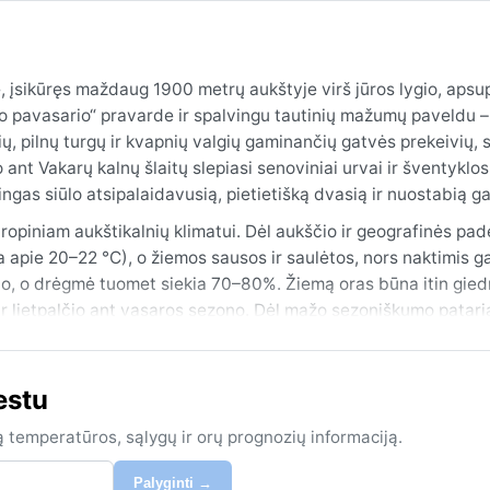
, įsikūręs maždaug 1900 metrų aukštyje virš jūros lygio, apsu
ino pavasario“ pravarde ir spalvingu tautinių mažumų paveldu –
tvių, pilnų turgų ir kvapnių valgių gaminančių gatvės prekeivių, 
ant Vakarų kalnų šlaitų slepiasi senoviniai urvai ir šventyklos
ngas siūlo atsipalaidavusią, pietietišką dvasią ir nuostabią g
opiniam aukštikalnių klimatui. Dėl aukščio ir geografinės pad
 apie 20–22 °C), o žiemos sausos ir saulėtos, nors naktimis gal
palio, o drėgmė tuomet siekia 70–80%. Žiemą oras būna itin gied
 ir lietpalčio ant vasaros sezono. Dėl mažo sezoniškumo patari
mis.
s (kovas–balandis) ir ruduo (rugsėjis–lapkritis), kai lietus da
estu
asimėgauti saulėtomis dienomis ir steigiamo žydėjimo sezono p
ikalnių padėties čia pasitaiko staigių temperatūros šuolių ir p
ą temperatūros, sąlygų ir orų prognozių informaciją.
fūnai ar ilgesni rūkai – nebūdingi. Dažniausia pastebima „balto
 Šie orų stabilumo dievai padaro Kunmingą patraukliu ištisus m
Palyginti →