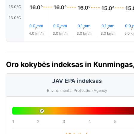
16.0°
16.0°
16.0°C
16.0°
15.0°
15.
13.0°C
0.0 mm
0.0 mm
0.1 mm
0.1 mm
0.0
↑
↑
↑
↑
4.0 km/h
3.0 km/h
3.0 km/h
3.0 km/h
5.0 k
Oro kokybės indeksas in Kunmingas, 
JAV EPA indeksas
Environmental Protection Agency
2
1
2
3
4
5