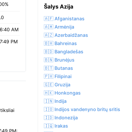
00%
Šalys Azija
.0
🇦🇫 Afganistanas
🇦🇲 Armėnija
6:40 AM
🇦🇿 Azerbaidžanas
7:49 PM
🇧🇭 Bahreinas
🇧🇩 Bangladešas
🇧🇳 Brunėjus
🇧🇹 Butanas
🇵🇭 Filipinai
🇬🇪 Gruzija
🇭🇰 Honkongas
🇮🇳 Indija
🇮🇴 Indijos vandenyno britų sritis
iksliai
🇮🇩 Indonezija
🇮🇶 Irakas
7:49 PM: