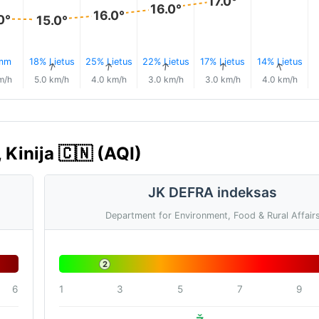
17.0°
16.0°
16.0°
0°
15.0°
 mm
18% Lietus
25% Lietus
22% Lietus
17% Lietus
14% Lietus
↑
↑
↑
↑
↑
↑
m/h
5.0 km/h
4.0 km/h
3.0 km/h
3.0 km/h
4.0 km/h
Kinija 🇨🇳 (AQI)
JK DEFRA indeksas
Department for Environment, Food & Rural Affair
2
6
1
3
5
7
9