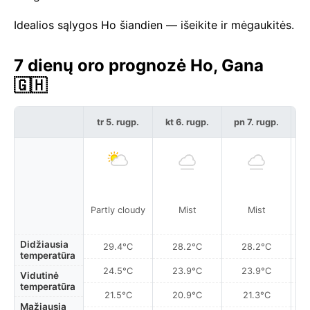
Idealios sąlygos Ho šiandien — išeikite ir mėgaukitės.
7 dienų oro prognozė Ho, Gana
🇬🇭
tr 5. rugp.
kt 6. rugp.
pn 7. rugp.
š
Partly cloudy
Mist
Mist
Didžiausia
29.4°C
28.2°C
28.2°C
temperatūra
24.5°C
23.9°C
23.9°C
Vidutinė
temperatūra
21.5°C
20.9°C
21.3°C
Mažiausia