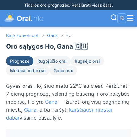
Tikslios oro prognozės
.
Peržiūrėti visas šalis
.
☰
Orai.
info
🌐
Kaip konvertuoti
>
Gana
>
Ho
Oro sąlygos Ho, Gana 🇬🇭
Prognozė
Rugpjūčio orai
Rugsėjo orai
Metiniai vidurkiai
Gana orai
Gyvas oras Ho, šiuo metu 22°C su clear. Peržiūrėti
7 dienų prognozę, valandinę būseną ir oro kokybės
indeksą. Ho yra
Gana
— žiūrėti orą visų pagrindinių
miestų
Gana
, arba naršyti
karščiausi miestai
dabar
visame pasaulyje.