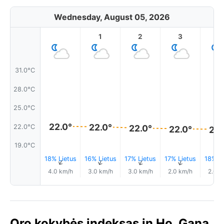
Wednesday, August 05, 2026
1
2
3
4
31.0°C
28.0°C
25.0°C
22.0°
22.0°
22.0°C
22.0°
22.0°
22.
19.0°C
18% Lietus
16% Lietus
17% Lietus
17% Lietus
18% Li
↑
↑
↑
↑
4.0 km/h
3.0 km/h
3.0 km/h
2.0 km/h
2.0 k
Oro kokybės indeksas in Ho, Gana