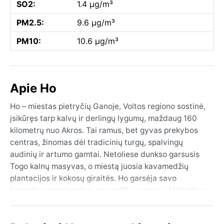
SO2:
1.4 µg/m³
PM2.5:
9.6 µg/m³
PM10:
10.6 µg/m³
Apie Ho
Ho – miestas pietryčių Ganoje, Voltos regiono sostinė,
įsikūręs tarp kalvų ir derlingų lygumų, maždaug 160
kilometrų nuo Akros. Tai ramus, bet gyvas prekybos
centras, žinomas dėl tradicinių turgų, spalvingų
audinių ir artumo gamtai. Netoliese dunkso garsusis
Togo kalnų masyvas, o miestą juosia kavamedžių
plantacijos ir kokosų giraitės. Ho garsėja savo
kolonijine architektūra, pavyzdžiui, senuoju Vokietijos
fortu, ir šurmuliuojančiu centriniu turgumi, kuriame
galima pajusti autentišką Vakarų Afrikos dvasią. Čia