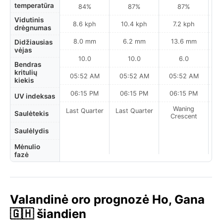
temperatūra
84%
87%
87%
Vidutinis
8.6 kph
10.4 kph
7.2 kph
drėgnumas
8.0 mm
6.2 mm
13.6 mm
Didžiausias
vėjas
10.0
10.0
6.0
Bendras
kritulių
05:52 AM
05:52 AM
05:52 AM
0
kiekis
06:15 PM
06:15 PM
06:15 PM
UV indeksas
Waning
Last Quarter
Last Quarter
Saulėtekis
Crescent
Saulėlydis
Mėnulio
fazė
Valandinė oro prognozė Ho, Gana
🇬🇭 šiandien