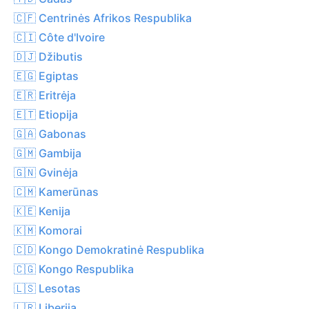
🇨🇫 Centrinės Afrikos Respublika
🇨🇮 Côte d'Ivoire
🇩🇯 Džibutis
🇪🇬 Egiptas
🇪🇷 Eritrėja
🇪🇹 Etiopija
🇬🇦 Gabonas
🇬🇲 Gambija
🇬🇳 Gvinėja
🇨🇲 Kamerūnas
🇰🇪 Kenija
🇰🇲 Komorai
🇨🇩 Kongo Demokratinė Respublika
🇨🇬 Kongo Respublika
🇱🇸 Lesotas
🇱🇷 Liberija