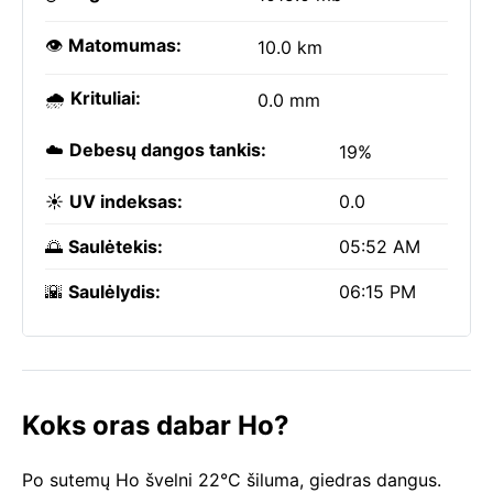
👁️
Matomumas:
10.0 km
🌧️
Krituliai:
0.0 mm
☁️
Debesų dangos tankis:
19%
☀️
UV indeksas:
0.0
🌅
Saulėtekis:
05:52 AM
🌇
Saulėlydis:
06:15 PM
Koks oras dabar Ho?
Po sutemų Ho švelni 22°C šiluma, giedras dangus.