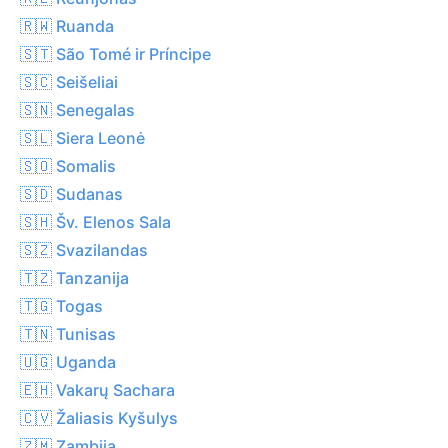
🇷🇼 Ruanda
🇸🇹 São Tomé ir Príncipe
🇸🇨 Seišeliai
🇸🇳 Senegalas
🇸🇱 Siera Leonė
🇸🇴 Somalis
🇸🇩 Sudanas
🇸🇭 Šv. Elenos Sala
🇸🇿 Svazilandas
🇹🇿 Tanzanija
🇹🇬 Togas
🇹🇳 Tunisas
🇺🇬 Uganda
🇪🇭 Vakarų Sachara
🇨🇻 Žaliasis Kyšulys
🇿🇲 Zambija