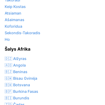
Takoradi
Keip Kostas
Atsiaman
Ašaimanas
Koforidua
Sekondis-Takoradis
Ho
Šalys Afrika
🇩🇿 Alžyras
🇦🇴 Angola
🇧🇯 Beninas
🇬🇼 Bisau Gvinėja
🇧🇼 Botsvana
🇧🇫 Burkina Fasas
🇧🇮 Burundis
🇹🇩 Čadas