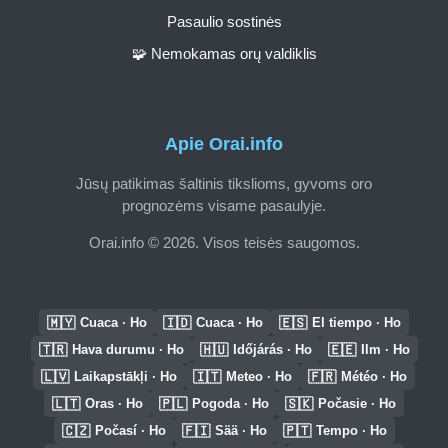
Pasaulio sostinės
🧩 Nemokamas orų valdiklis
Apie Orai.info
Jūsų patikimas šaltinis tikslioms, gyvoms oro
prognozėms visame pasaulyje.
Orai.info © 2026. Visos teisės saugomos.
🇲🇾
🇮🇩
🇪🇸
Cuaca · Ho
Cuaca · Ho
El tiempo · Ho
🇹🇷
🇭🇺
🇪🇪
Hava durumu · Ho
Időjárás · Ho
Ilm · Ho
🇱🇻
🇮🇹
🇫🇷
Laikapstākļi · Ho
Meteo · Ho
Météo · Ho
🇱🇹
🇵🇱
🇸🇰
Oras · Ho
Pogoda · Ho
Počasie · Ho
🇨🇿
🇫🇮
🇵🇹
Počasí · Ho
Sää · Ho
Tempo · Ho