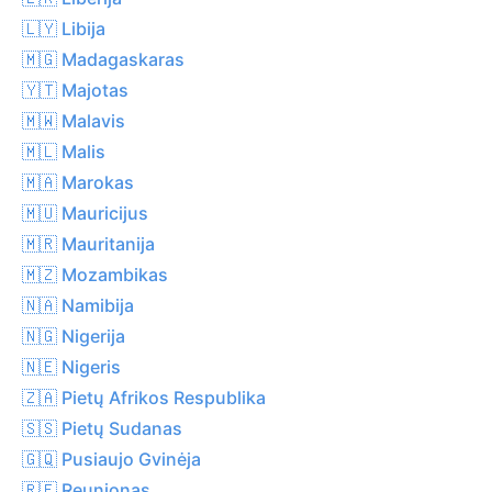
🇱🇾 Libija
🇲🇬 Madagaskaras
🇾🇹 Majotas
🇲🇼 Malavis
🇲🇱 Malis
🇲🇦 Marokas
🇲🇺 Mauricijus
🇲🇷 Mauritanija
🇲🇿 Mozambikas
🇳🇦 Namibija
🇳🇬 Nigerija
🇳🇪 Nigeris
🇿🇦 Pietų Afrikos Respublika
🇸🇸 Pietų Sudanas
🇬🇶 Pusiaujo Gvinėja
🇷🇪 Reunjonas