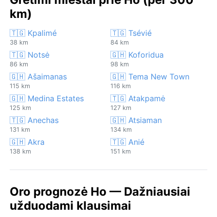
km)
🇹🇬 Kpalimé
🇹🇬 Tsévié
38 km
84 km
🇹🇬 Notsė
🇬🇭 Koforidua
86 km
98 km
🇬🇭 Ašaimanas
🇬🇭 Tema New Town
115 km
116 km
🇬🇭 Medina Estates
🇹🇬 Atakpamė
125 km
127 km
🇹🇬 Anechas
🇬🇭 Atsiaman
131 km
134 km
🇬🇭 Akra
🇹🇬 Anié
138 km
151 km
Oro prognozė Ho — Dažniausiai
užduodami klausimai