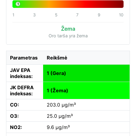
1
1
3
5
7
9
10
Žema
Oro tarša yra žema
Parametras
Reikšmė
JAV EPA
1 (Gera)
indeksas:
JK DEFRA
1 (Žema)
indeksas:
CO:
203.0 µg/m³
O3:
25.0 µg/m³
NO2:
9.6 µg/m³