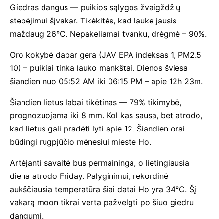
Giedras dangus — puikios sąlygos žvaigždžių
stebėjimui šįvakar. Tikėkitės, kad lauke jausis
maždaug 26°C. Nepakeliamai tvanku, drėgmė – 90%.
Oro kokybė dabar gera (JAV EPA indeksas 1, PM2.5
10) – puikiai tinka lauko mankštai. Dienos šviesa
šiandien nuo 05:52 AM iki 06:15 PM – apie 12h 23m.
Šiandien lietus labai tikėtinas — 79% tikimybė,
prognozuojama iki 8 mm. Kol kas sausa, bet atrodo,
kad lietus gali pradėti lyti apie 12. Šiandien orai
būdingi rugpjūčio mėnesiui mieste Ho.
Artėjanti savaitė bus permaininga, o lietingiausia
diena atrodo Friday. Palyginimui, rekordinė
aukščiausia temperatūra šiai datai Ho yra 34°C. Šį
vakarą moon tikrai verta pažvelgti po šiuo giedru
dangumi.