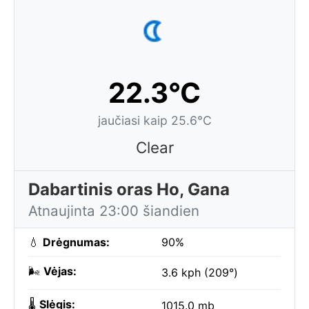
22.3°C
jaučiasi kaip 25.6°C
Clear
Dabartinis oras Ho, Gana
Atnaujinta 23:00 šiandien
💧
Drėgnumas:
90%
🌬️
Vėjas:
3.6 kph (209°)
🌡️
Slėgis:
1015.0 mb