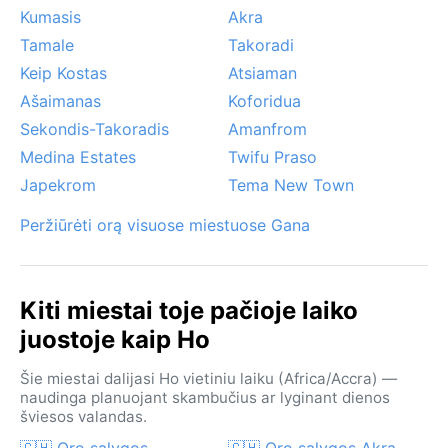
mėgautis gamtos takais ir kultūriniais renginiais.
Kumasis
Akra
Ypatingų ekstremalių reiškinių, kaip uraganų ar
Tamale
Takoradi
tornadų, čia nebūna. Tačiau lietingųjų mėnesių liūtys
Keip Kostas
Atsiaman
gali sukelti staigius potvynius žemumose, o sausros
Ašaimanas
Koforidua
laikotarpiu kyla harmatano vėjai – iš Sacharos
atkeliavusios dulkėtos ir sausos oro masės, kurios
Sekondis-Takoradis
Amanfrom
sumažina matomumą ir atneša vėsesnes naktis. Šie
Medina Estates
Twifu Praso
vėjai dažniausi gruodį–sausį, tad verta turėti ir lengvą
Japekrom
Tema New Town
šaliką ar striukę.
Peržiūrėti orą visuose miestuose Gana
Kiti miestai toje pačioje laiko
juostoje kaip Ho
Šie miestai dalijasi Ho vietiniu laiku (Africa/Accra) —
naudinga planuojant skambučius ar lyginant dienos
šviesos valandas.
🇬🇭 Oro sąlygos
🇬🇭 Oro sąlygos Akra