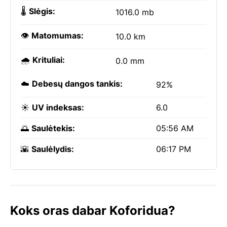
🌡️
Slėgis:
1016.0 mb
👁️
Matomumas:
10.0 km
🌧️
Krituliai:
0.0 mm
☁️
Debesų dangos tankis:
92%
☀️
UV indeksas:
6.0
🌅
Saulėtekis:
05:56 AM
🌇
Saulėlydis:
06:17 PM
Koks oras dabar Koforidua?