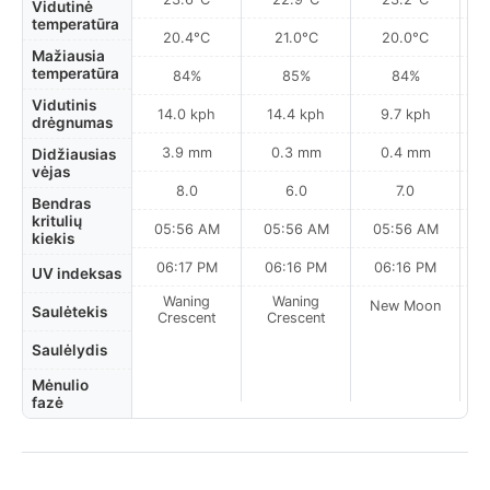
Vidutinė
temperatūra
20.4°C
21.0°C
20.0°C
Mažiausia
temperatūra
84%
85%
84%
Vidutinis
14.0 kph
14.4 kph
9.7 kph
drėgnumas
3.9 mm
0.3 mm
0.4 mm
Didžiausias
vėjas
8.0
6.0
7.0
Bendras
kritulių
05:56 AM
05:56 AM
05:56 AM
0
kiekis
06:17 PM
06:16 PM
06:16 PM
UV indeksas
Waning
Waning
New Moon
N
Saulėtekis
Crescent
Crescent
Saulėlydis
Mėnulio
fazė