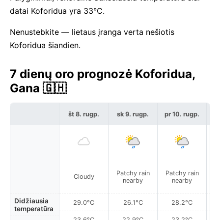
datai Koforidua yra 33°C.
Nenustebkite — lietaus įranga verta nešiotis
Koforidua šiandien.
7 dienų oro prognozė Koforidua,
Gana 🇬🇭
št 8. rugp.
sk 9. rugp.
pr 10. rugp.
an
Patchy rain
Patchy rain
P
Cloudy
nearby
nearby
Didžiausia
29.0°C
26.1°C
28.2°C
temperatūra
23.6°C
22.9°C
23.2°C