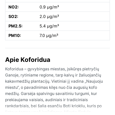
NO2:
0.9 µg/m³
SO2:
2.0 µg/m³
PM2.5:
5.4 µg/m³
PM10:
7.0 µg/m³
Apie Koforidua
Koforidua – gyvybingas miestas, įsikūręs pietryčių
Ganoje, rytiniame regione, tarp kalvų ir žaliuojančių
kakavmedžių plantacijų. Vietiniai jį vadina „Naujuoju
miestu“, o pavadinimas kilęs nuo čia augusių kofo
medžių. Garsėja spalvingu savaitiniu turgumi, kur
prekiaujama vaisiais, audiniais ir tradiciniais
rankdarbiais, bei šalia esančiu Boti kriokliu, kuris po
lietaus tampa ypač įspūdingas. Miesto širdyje