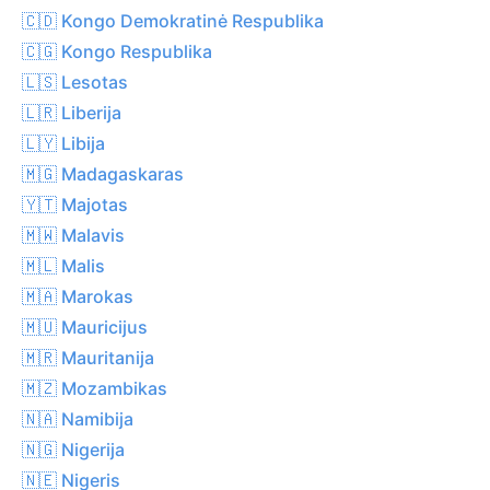
🇨🇩 Kongo Demokratinė Respublika
🇨🇬 Kongo Respublika
🇱🇸 Lesotas
🇱🇷 Liberija
🇱🇾 Libija
🇲🇬 Madagaskaras
🇾🇹 Majotas
🇲🇼 Malavis
🇲🇱 Malis
🇲🇦 Marokas
🇲🇺 Mauricijus
🇲🇷 Mauritanija
🇲🇿 Mozambikas
🇳🇦 Namibija
🇳🇬 Nigerija
🇳🇪 Nigeris