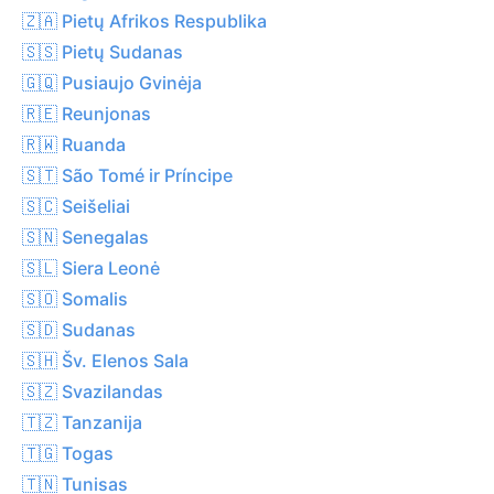
🇿🇦 Pietų Afrikos Respublika
🇸🇸 Pietų Sudanas
🇬🇶 Pusiaujo Gvinėja
🇷🇪 Reunjonas
🇷🇼 Ruanda
🇸🇹 São Tomé ir Príncipe
🇸🇨 Seišeliai
🇸🇳 Senegalas
🇸🇱 Siera Leonė
🇸🇴 Somalis
🇸🇩 Sudanas
🇸🇭 Šv. Elenos Sala
🇸🇿 Svazilandas
🇹🇿 Tanzanija
🇹🇬 Togas
🇹🇳 Tunisas