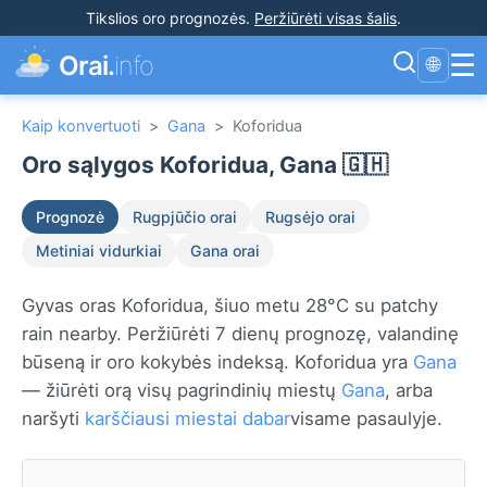
Tikslios oro prognozės
.
Peržiūrėti visas šalis
.
☰
Orai.
info
🌐
Kaip konvertuoti
>
Gana
>
Koforidua
Oro sąlygos Koforidua, Gana 🇬🇭
Prognozė
Rugpjūčio orai
Rugsėjo orai
Metiniai vidurkiai
Gana orai
Gyvas oras Koforidua, šiuo metu 28°C su patchy
rain nearby. Peržiūrėti 7 dienų prognozę, valandinę
būseną ir oro kokybės indeksą. Koforidua yra
Gana
— žiūrėti orą visų pagrindinių miestų
Gana
, arba
naršyti
karščiausi miestai dabar
visame pasaulyje.