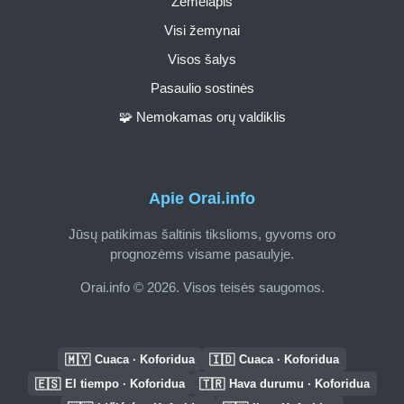
Žemėlapis
Visi žemynai
Visos šalys
Pasaulio sostinės
🧩 Nemokamas orų valdiklis
Apie Orai.info
Jūsų patikimas šaltinis tikslioms, gyvoms oro
prognozėms visame pasaulyje.
Orai.info © 2026. Visos teisės saugomos.
🇲🇾
🇮🇩
Cuaca · Koforidua
Cuaca · Koforidua
🇪🇸
🇹🇷
El tiempo · Koforidua
Hava durumu · Koforidua