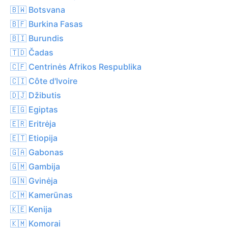
🇧🇼 Botsvana
🇧🇫 Burkina Fasas
🇧🇮 Burundis
🇹🇩 Čadas
🇨🇫 Centrinės Afrikos Respublika
🇨🇮 Côte d'Ivoire
🇩🇯 Džibutis
🇪🇬 Egiptas
🇪🇷 Eritrėja
🇪🇹 Etiopija
🇬🇦 Gabonas
🇬🇲 Gambija
🇬🇳 Gvinėja
🇨🇲 Kamerūnas
🇰🇪 Kenija
🇰🇲 Komorai