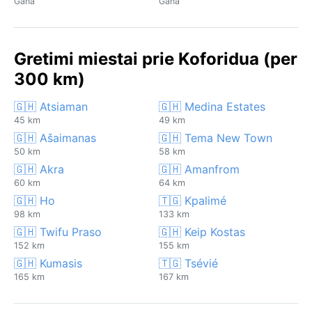
Gana
Gana
Gretimi miestai prie Koforidua (per
300 km)
🇬🇭 Atsiaman
🇬🇭 Medina Estates
45 km
49 km
🇬🇭 Ašaimanas
🇬🇭 Tema New Town
50 km
58 km
🇬🇭 Akra
🇬🇭 Amanfrom
60 km
64 km
🇬🇭 Ho
🇹🇬 Kpalimé
98 km
133 km
🇬🇭 Twifu Praso
🇬🇭 Keip Kostas
152 km
155 km
🇬🇭 Kumasis
🇹🇬 Tsévié
165 km
167 km