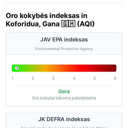
Oro kokybės indeksas in
Koforidua, Gana 🇬🇭 (AQI)
JAV EPA indeksas
Environmental Protection Agency
1
1
2
3
4
5
6
Gera
Oro kokybė laikoma patenkinama
JK DEFRA indeksas