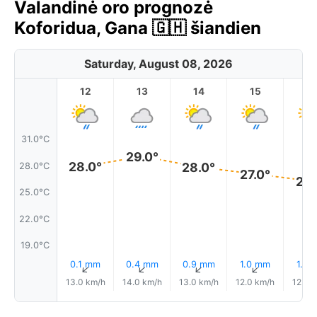
Valandinė oro prognozė
Koforidua, Gana 🇬🇭 šiandien
Saturday, August 08, 2026
12
13
14
15
1
31.0°C
29.0°
28.0°
28.0°
28.0°C
27.0°
26.
25.0°C
22.0°C
19.0°C
0.1 mm
0.4 mm
0.9 mm
1.0 mm
1.0 
↑
↑
↑
↑
13.0 km/h
14.0 km/h
13.0 km/h
12.0 km/h
12.0 