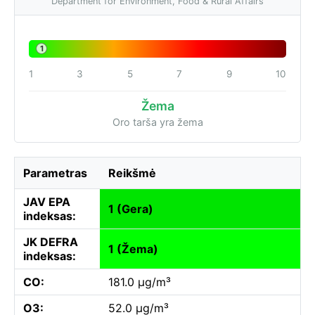
Department for Environment, Food & Rural Affairs
1
1
3
5
7
9
10
Žema
Oro tarša yra žema
Parametras
Reikšmė
JAV EPA
1 (Gera)
indeksas:
JK DEFRA
1 (Žema)
indeksas:
CO:
181.0 µg/m³
O3:
52.0 µg/m³