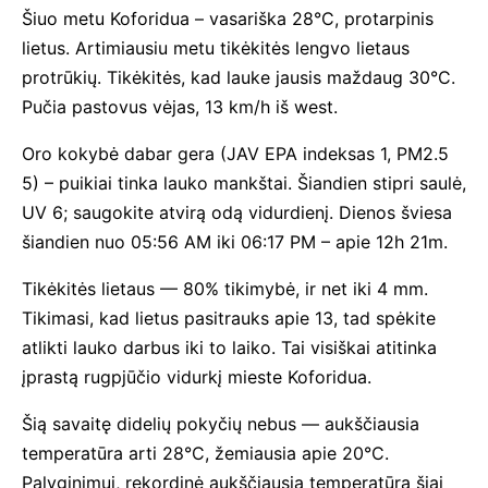
Šiuo metu Koforidua – vasariška 28°C, protarpinis
lietus. Artimiausiu metu tikėkitės lengvo lietaus
protrūkių. Tikėkitės, kad lauke jausis maždaug 30°C.
Pučia pastovus vėjas, 13 km/h iš west.
Oro kokybė dabar gera (JAV EPA indeksas 1, PM2.5
5) – puikiai tinka lauko mankštai. Šiandien stipri saulė,
UV 6; saugokite atvirą odą vidurdienį. Dienos šviesa
šiandien nuo 05:56 AM iki 06:17 PM – apie 12h 21m.
Tikėkitės lietaus — 80% tikimybė, ir net iki 4 mm.
Tikimasi, kad lietus pasitrauks apie 13, tad spėkite
atlikti lauko darbus iki to laiko. Tai visiškai atitinka
įprastą rugpjūčio vidurkį mieste Koforidua.
Šią savaitę didelių pokyčių nebus — aukščiausia
temperatūra arti 28°C, žemiausia apie 20°C.
Palyginimui, rekordinė aukščiausia temperatūra šiai