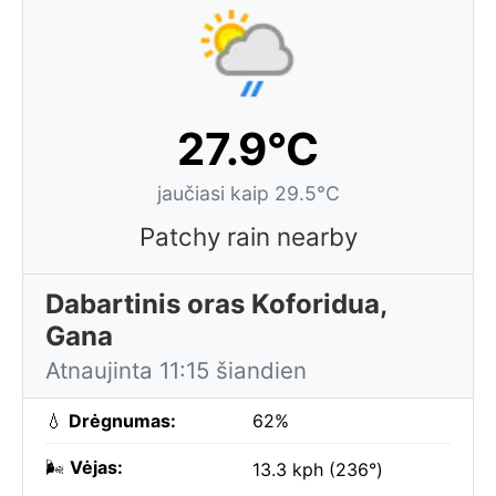
27.9°C
jaučiasi kaip 29.5°C
Patchy rain nearby
Dabartinis oras Koforidua,
Gana
Atnaujinta 11:15 šiandien
💧
Drėgnumas:
62%
🌬️
Vėjas:
13.3 kph (236°)