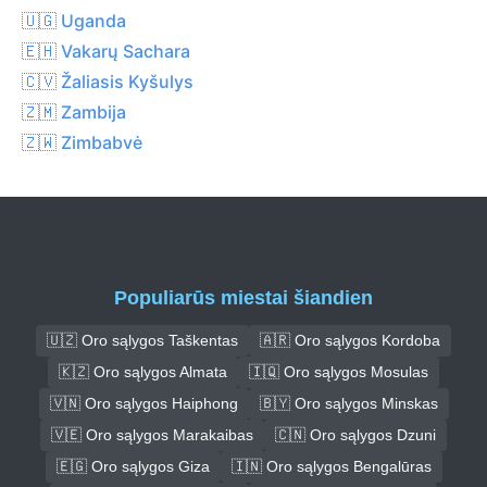
🇺🇬 Uganda
🇪🇭 Vakarų Sachara
🇨🇻 Žaliasis Kyšulys
🇿🇲 Zambija
🇿🇼 Zimbabvė
Populiarūs miestai šiandien
🇺🇿 Oro sąlygos Taškentas
🇦🇷 Oro sąlygos Kordoba
🇰🇿 Oro sąlygos Almata
🇮🇶 Oro sąlygos Mosulas
🇻🇳 Oro sąlygos Haiphong
🇧🇾 Oro sąlygos Minskas
🇻🇪 Oro sąlygos Marakaibas
🇨🇳 Oro sąlygos Dzuni
🇪🇬 Oro sąlygos Giza
🇮🇳 Oro sąlygos Bengalūras