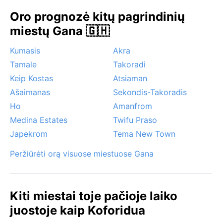
Geriausias metas aplankyti miestą – sausasis sezonas
Oro prognozė kitų pagrindinių
nuo gruodžio iki vasario, kai mažiau tvanku ir lietus
miestų Gana 🇬🇭
retesnis. Tuomet harmatanas suteikia gaivumo, nors
dulkėti orai gali varginti jautrius kvėpavimo takus.
Kumasis
Akra
Lietingasis laikotarpis, ypač gegužė–birželis, atneša
Tamale
Takoradi
smarkius liūtis, tačiau jos paprastai trumpalaikės.
Keip Kostas
Atsiaman
Koforidua, būdamas aukščiau nei pakrantės miestai,
išvengia didelių audrų, tačiau harmatano miglos
Ašaimanas
Sekondis-Takoradis
dažnai sukuria paslaptingą atmosferą. Nėra ciklonų ar
Ho
Amanfrom
sniego – tik nuolatinė tropinė šiluma, kurią maloniau
Medina Estates
Twifu Praso
pakeliauti sausuoju metu.
Japekrom
Tema New Town
Peržiūrėti orą visuose miestuose Gana
Kiti miestai toje pačioje laiko
juostoje kaip Koforidua