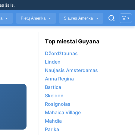
as šalis
.
🌐
ja
Pietų Amerika
Šiaurės Amerika
▾
▼
▼
▼
Top miestai Guyana
Džordžtaunas
Linden
Naujasis Amsterdamas
Anna Regina
Bartica
Skeldon
Rosignolas
Mahaica Village
Mahdia
Parika