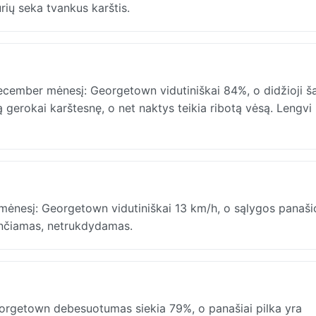
rių seka tvankus karštis.
cember mėnesį: Georgetown vidutiniškai 84%, o didžioji ša
 gerokai karštesnę, o net naktys teikia ribotą vėsą. Lengvi
mėnesį: Georgetown vidutiniškai 13 km/h, o sąlygos panaši
enčiamas, netrukdydamas.
rgetown debesuotumas siekia 79%, o panašiai pilka yra