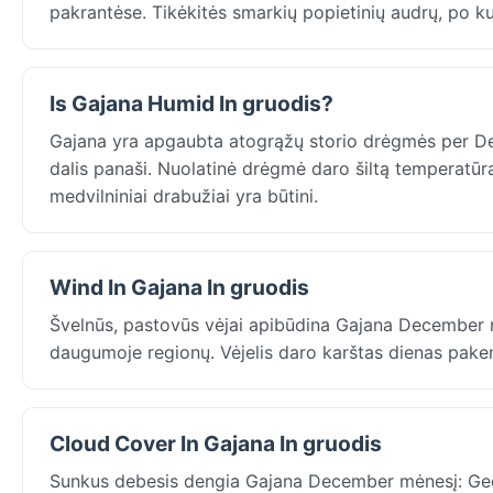
pakrantėse. Tikėkitės smarkių popietinių audrų, po ku
Is Gajana Humid In gruodis?
Gajana yra apgaubta atogrąžų storio drėgmės per De
dalis panaši. Nuolatinė drėgmė daro šiltą temperatūrą
medvilniniai drabužiai yra būtini.
Wind In Gajana In gruodis
Švelnūs, pastovūs vėjai apibūdina Gajana December 
daugumoje regionų. Vėjelis daro karštas dienas pak
Cloud Cover In Gajana In gruodis
Sunkus debesis dengia Gajana December mėnesį: Geo