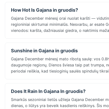
How Hot Is Gajana in gruodis?
Gajana December mėnesį orai nuolat karšti — vidutin
regioniniai skirtumai minimalūs. Nesvarbu, ar esate 
vienodos: karšta, dažniausiai giedra, o naktimis maža
Sunshine in Gajana in gruodis
Gajana December mėnesį mato ribotą saulę: vos 0.8
daugumoje regionų. Dienos šviesa taip pat trumpa, nuo
periodai reiškia, kad tiesioginių saulės spindulių tikr
Does It Rain In Gajana In gruodis?
Smarkūs sezoniniai lietūs užlieja Gajana December m
dienas, o liūtys yra beveik kasdienis reiškinys. Šis