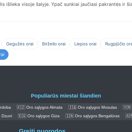
 išlieka visoje šalyje. Ypač sunkiai jaučiasi pakrantės ir šia
Gegužės orai
Birželio orai
Liepos orai
Rugpjūčio ora
ai
Populiarūs miestai šiandien
ordoba
🇰🇿 Oro sąlygos Almata
🇮🇶 Oro sąlygos Mosulas
🇻🇳
s Dzuni
🇪🇬 Oro sąlygos Giza
🇮🇳 Oro sąlygos Bengalūras
🇦
Greiti nuorodos