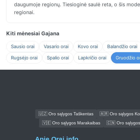
daugumoje regionų. Tiesioginė saulė reta, o šis modelis
regionai.
Kiti mėnesiai Gajana
Sausio orai
Vasario orai
Kovo orai
Balandžio orai
Rugsėjo orai
Spalio orai
Lapkričio orai
Gruodžio or
🇺🇿 Oro sąlygos Taškentas
🇦🇷 Oro sąlygos K
🇻🇪 Oro sąlygos Marakaibas
🇨🇳 Oro sąlygo
Apie Orai.info