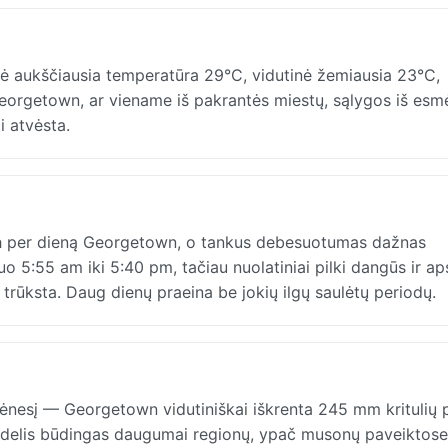
ė aukščiausia temperatūra 29°C, vidutinė žemiausia 23°C,
Georgetown, ar viename iš pakrantės miestų, sąlygos iš esm
i atvėsta.
h per dieną Georgetown, o tankus debesuotumas dažnas
 5:55 am iki 5:40 pm, tačiau nuolatiniai pilki dangūs ir ap
ai trūksta. Daug dienų praeina be jokių ilgų saulėtų periodų.
ėnesį — Georgetown vidutiniškai iškrenta 245 mm kritulių 
 modelis būdingas daugumai regionų, ypač musonų paveiktose