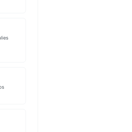
lies
os