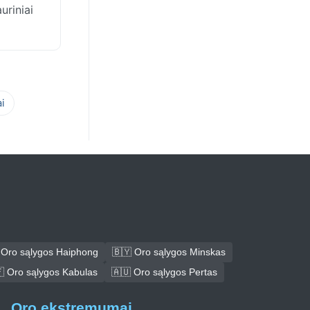
uriniai
i
 Oro sąlygos Haiphong
🇧🇾 Oro sąlygos Minskas
 Oro sąlygos Kabulas
🇦🇺 Oro sąlygos Pertas
Oro ekstremumai