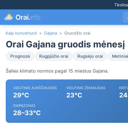
Tikslio
Orai.
info
Kaip konvertuoti
>
Gajana
>
Gruodžio orai
Orai Gajana gruodis mėnesį
Prognozė
Rugpjūčio orai
Rugsėjo orai
Metiniai
Šalies klimato normos pagal 15 miestus Gajana.
VIDUTINIS AUKŠČIAUSIAS
VIDUTINIS ŽEMIAUSIAS
KRIT
29°C
23°C
24
DIAPAZONAS
28–33°C