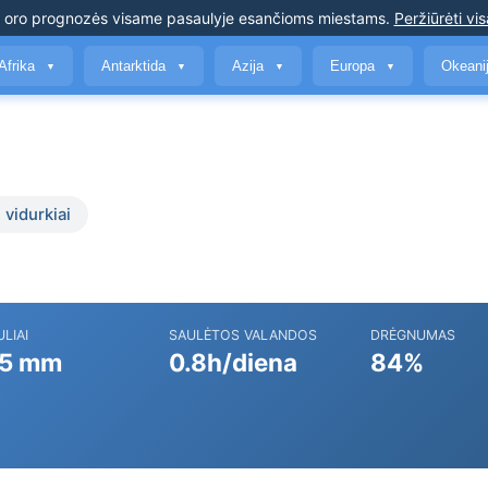
s oro prognozės
visame pasaulyje esančioms miestams
.
Peržiūrėti vis
Afrika
Antarktida
Azija
Europa
Okeani
▼
▼
▼
▼
 vidurkiai
ULIAI
SAULĖTOS VALANDOS
DRĖGNUMAS
5 mm
0.8h/diena
84%