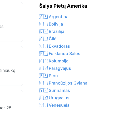
Šalys Pietų Amerika
🇦🇷 Argentina
🇧🇴 Bolivija
ės
🇧🇷 Brazilija
🇨🇱 Čilė
🇪🇨 Ekvadoras
🇫🇰 Folklando Salos
🇨🇴 Kolumbija
🇵🇾 Paragvajus
siniaukę
🇵🇪 Peru
🇬🇫 Prancūzijos Gviana
🇸🇷 Surinamas
🇺🇾 Urugvajus
🇻🇪 Venesuela
per 25