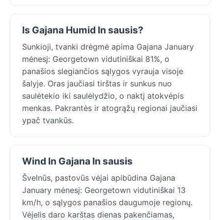
Is Gajana Humid In sausis?
Sunkioji, tvanki drėgmė apima Gajana January
mėnesį: Georgetown vidutiniškai 81%, o
panašios slegiančios sąlygos vyrauja visoje
šalyje. Oras jaučiasi tirštas ir sunkus nuo
saulėtekio iki saulėlydžio, o naktį atokvėpis
menkas. Pakrantės ir atogrąžų regionai jaučiasi
ypač tvankūs.
Wind In Gajana In sausis
Švelnūs, pastovūs vėjai apibūdina Gajana
January mėnesį: Georgetown vidutiniškai 13
km/h, o sąlygos panašios daugumoje regionų.
Vėjelis daro karštas dienas pakenčiamas,