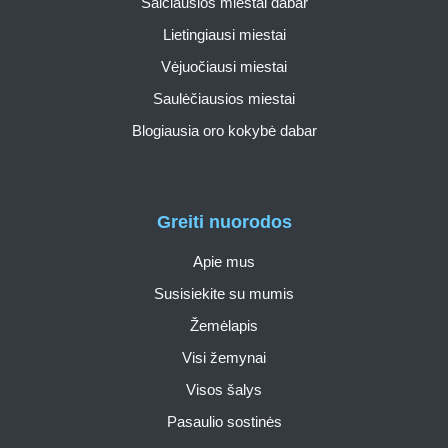
Šalčiausios miestai dabar
Lietingiausi miestai
Vėjuočiausi miestai
Saulėčiausios miestai
Blogiausia oro kokybė dabar
Greiti nuorodos
Apie mus
Susisiekite su mumis
Žemėlapis
Visi žemynai
Visos šalys
Pasaulio sostinės