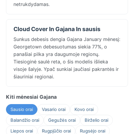
netrukdydamas.
Cloud Cover In Gajana In sausis
Sunkus debesis dengia Gajana January mėnesį:
Georgetown debesuotumas siekia 77%, o
panašiai pilka yra daugumoje regionų.
Tiesioginė saulė reta, o šis modelis išlieka
visoje šalyje. Ypač sunkiai jaučiasi pakrantės ir
šiauriniai regionai.
Kiti mėnesiai Gajana
Sausio orai
Vasario orai
Kovo orai
Balandžio orai
Gegužės orai
Birželio orai
Liepos orai
Rugpjūčio orai
Rugsėjo orai