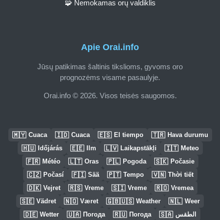
🧩 Nemokamas orų valdiklis
Apie Orai.info
Jūsų patikimas šaltinis tikslioms, gyvoms oro
prognozėms visame pasaulyje.
Orai.info © 2026. Visos teisės saugomos.
🇲🇾
🇮🇩
🇪🇸
🇹🇷
Cuaca
Cuaca
El tiempo
Hava durumu
🇭🇺
🇪🇪
🇱🇻
🇮🇹
Időjárás
Ilm
Laikapstākļi
Meteo
🇫🇷
🇱🇹
🇵🇱
🇸🇰
Météo
Oras
Pogoda
Počasie
🇨🇿
🇫🇮
🇵🇹
🇻🇳
Počasí
Sää
Tempo
Thời tiết
🇩🇰
🇷🇸
🇸🇮
🇷🇴
Vejret
Vreme
Vreme
Vremea
🇸🇪
🇳🇴
🇬🇧🇺🇸
🇳🇱
Vädret
Været
Weather
Weer
🇩🇪
🇺🇦
🇷🇺
🇸🇦
Wetter
Погода
Погода
الطقس