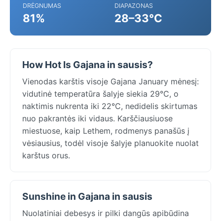
DRĖGNUMAS
DIAPAZONAS
81%
28–33°C
How Hot Is Gajana in sausis?
Vienodas karštis visoje Gajana January mėnesį:
vidutinė temperatūra šalyje siekia 29°C, o
naktimis nukrenta iki 22°C, nedidelis skirtumas
nuo pakrantės iki vidaus. Karščiausiuose
miestuose, kaip Lethem, rodmenys panašūs į
vėsiausius, todėl visoje šalyje planuokite nuolat
karštus orus.
Sunshine in Gajana in sausis
Nuolatiniai debesys ir pilki dangūs apibūdina