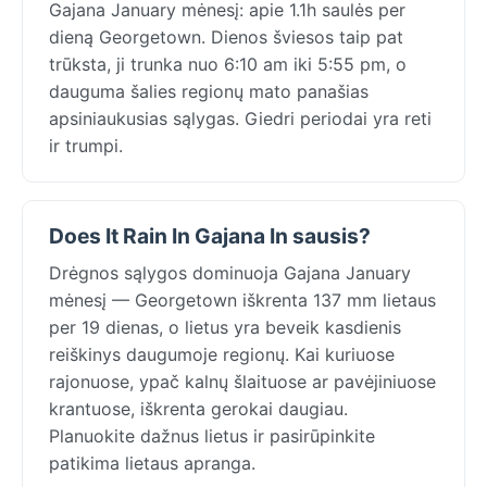
Gajana January mėnesį: apie 1.1h saulės per
dieną Georgetown. Dienos šviesos taip pat
trūksta, ji trunka nuo 6:10 am iki 5:55 pm, o
dauguma šalies regionų mato panašias
apsiniaukusias sąlygas. Giedri periodai yra reti
ir trumpi.
Does It Rain In Gajana In sausis?
Drėgnos sąlygos dominuoja Gajana January
mėnesį — Georgetown iškrenta 137 mm lietaus
per 19 dienas, o lietus yra beveik kasdienis
reiškinys daugumoje regionų. Kai kuriuose
rajonuose, ypač kalnų šlaituose ar pavėjiniuose
krantuose, iškrenta gerokai daugiau.
Planuokite dažnus lietus ir pasirūpinkite
patikima lietaus apranga.