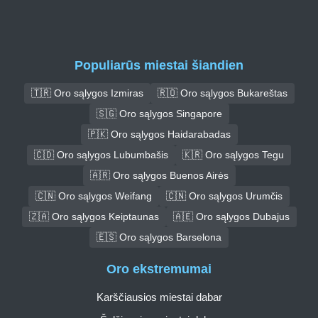
Populiarūs miestai šiandien
🇹🇷 Oro sąlygos Izmiras
🇷🇴 Oro sąlygos Bukareštas
🇸🇬 Oro sąlygos Singapore
🇵🇰 Oro sąlygos Haidarabadas
🇨🇩 Oro sąlygos Lubumbašis
🇰🇷 Oro sąlygos Tegu
🇦🇷 Oro sąlygos Buenos Airės
🇨🇳 Oro sąlygos Weifang
🇨🇳 Oro sąlygos Urumčis
🇿🇦 Oro sąlygos Keiptaunas
🇦🇪 Oro sąlygos Dubajus
🇪🇸 Oro sąlygos Barselona
Oro ekstremumai
Karščiausios miestai dabar