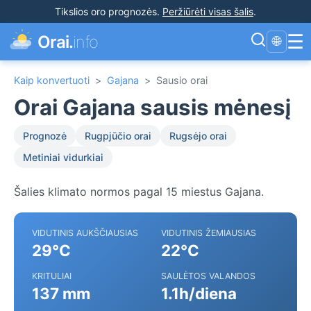
Tikslios oro prognozės
.
Peržiūrėti visas šalis
.
☰
Orai.
info
🌐
Kaip konvertuoti
>
Gajana
>
Sausio orai
Orai Gajana sausis mėnesį
Prognozė
Rugpjūčio orai
Rugsėjo orai
Metiniai vidurkiai
Šalies klimato normos pagal 15 miestus Gajana.
VIDUTINIS AUKŠČIAUSIAS
VIDUTINIS ŽEMIAUSIAS
29°C
22°C
KRITULIAI
SAULĖTOS VALANDOS
137 mm
1.1h/diena